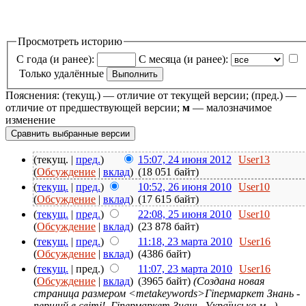
Просмотреть историю
С года (и ранее):
С месяца (и ранее):
Только удалённые
Пояснения: (текущ.) — отличие от текущей версии; (пред.) —
отличие от предшествующей версии;
м
— малозначимое
изменение
(текущ. |
пред.
)
15:07, 24 июня 2012
User13
(
Обсуждение
|
вклад
)
(18 051 байт)
(
текущ.
|
пред.
)
10:52, 26 июня 2010
User10
(
Обсуждение
|
вклад
)
(17 615 байт)
(
текущ.
|
пред.
)
22:08, 25 июня 2010
User10
(
Обсуждение
|
вклад
)
(23 878 байт)
(
текущ.
|
пред.
)
11:18, 23 марта 2010
User16
(
Обсуждение
|
вклад
)
(4386 байт)
(
текущ.
| пред.)
11:07, 23 марта 2010
User16
(
Обсуждение
|
вклад
)
(3965 байт)
(Создана новая
страница размером <metakeywords>Гіпермаркет Знань -
перший в світі!, Гіпермаркет Знань, Українська м...)