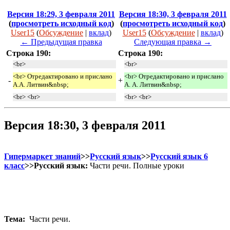
Версия 18:29, 3 февраля 2011
Версия 18:30, 3 февраля 2011
(
просмотреть исходный код
)
(
просмотреть исходный код
)
User15
(
Обсуждение
|
вклад
)
User15
(
Обсуждение
|
вклад
)
← Предыдущая правка
Следующая правка →
Строка 190:
Строка 190:
<br>
<br>
<br> Отредактировано и прислано
<br> Отредактировано и прислано
-
+
А.А. Литвин&nbsp;
А. А. Литвин&nbsp;
<br> <br>
<br> <br>
Версия 18:30, 3 февраля 2011
Гипермаркет знаний
>>
Русский язык
>>
Русский язык 6
класс
>>Русский язык:
Части речи. Полные уроки
Тема:
Части речи.