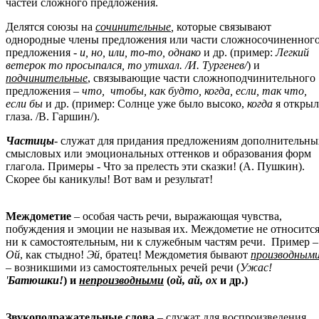
частей сложного предложения.
Делятся союзы на
сочинительные
,
которые связывают
однородные члены предложения или части сложносочиненног
предложения -
и, но, или, то-то, однако
и др. (пример:
Легкий
ветерок то просыпался, то утихал. /И. Тургенев/
) и
подчинительные
, связывающие части сложноподчинительного
предложения –
что, чтобы, как будто, когда, если, так что,
если бы
и др. (пример: Солнце уже было высоко,
когда
я открыл
глаза. /В. Гаршин/).
Частицы
- служат для придания предложениям дополнительны
смысловых или эмоциональных оттенков и образования форм
глагола. Примеры - Что за прелесть эти сказки! (А. Пушкин).
Скорее бы каникулы! Вот вам и результат!
Междометие
– особая часть речи, выражающая чувства,
побуждения и эмоции не называя их. Междометие не относитс
ни к самостоятельным, ни к служебным частям речи. Пример –
Ой
, как стыдно!
Эй
, братец! Междометия бывают
производным
– возникшими из самостоятельных речей речи (
Ужас!
'
Батюшки!
) и
непроизводными
(
ой, ай, ох
и др.)
Звукоподражательные слова
– служат для воспроизведения