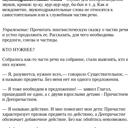
звуков, криков:
ку-ку, мур-мур-мур, ба-бах
и т. д. Как и
междометие, звукоподражательные слова не относятся к
самостоятельным или к служебным частям речи.
Упражнение:
Прочитать лингвистическую сказку о частях реч
и устно продолжить ее. Рассказать, для чего необходимы
предлоги, союзы и частицы.
КТО НУЖНЕЕ?
Собрались как-то части речи на собрание, стали выяснять, кто 
них нужнее.
— Я, разумеется, нужнее всех,— говорило Существительное, 
я называю предметы. Без меня нет ни одного предложения.
— Я тоже необходим в предложении! — заявил Глагол,
пришедший не один, а с двумя взрослыми детьми - Причастием
и Деепричастием.
— Я называю действие. И мне помогают мои дети: Причастие
характеризует признак предмета по действию, а Деепричастие
обозначает добавочное действие. Без нас обойтись невозможно.