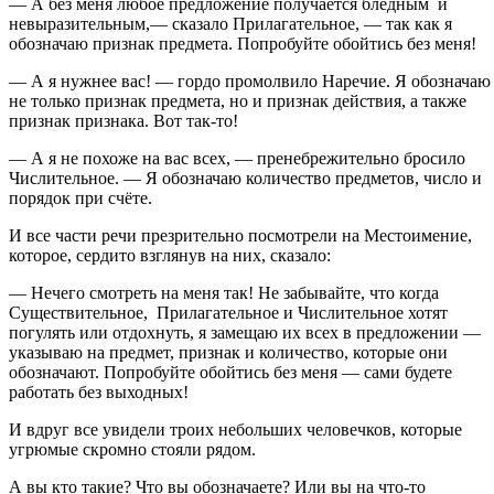
— А без меня любое предложение получается бледным и
невыразительным,— сказало Прилагательное, — так как я
обозначаю признак предмета. Попробуйте обойтись без меня!
— А я нужнее вас! — гордо промолвило Наречие. Я обозначаю
не только признак предмета, но и признак действия, а также
признак признака. Вот так-то!
— А я не похоже на вас всех, — пренебрежительно бросило
Числительное. — Я обозначаю количество предметов, число и
порядок при счёте.
И все части речи презрительно посмотрели на Местоимение,
которое, сердито взглянув на них, сказало:
— Нечего смотреть на меня так! Не забывайте, что когда
Существительное, Прилагательное и Числительное хотят
погулять или отдохнуть, я замещаю их всех в предложении —
указываю на предмет, признак и количество, которые они
обозначают. Попробуйте обойтись без меня — сами будете
работать без выходных!
И вдруг все увидели троих небольших человечков, которые
угрюмые скромно стояли рядом.
А вы кто такие? Что вы обозначаете? Или вы на что-то