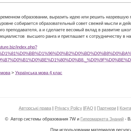
временном образовании, выразить идею или решить назревшую
уровне собирается образовательный совет свежей мысли и дей
ного преподавателя, а и сделаете весомый вклад в развитие шк
пециалистов высшего ранга и приглашает к сотрудничеству в н
future.biz/index.php?
B8%D1%81%D0%BB%D1%96%D0%B2%D0%BD%D0%B8%D0%BA
0%B7%D0%B1%D0%BE%D1%80%D0%B8._%D0%9F%D0%BE%
 мова
>
Українська мова 4 клас
Авторські права
|
Privacy Policy
|
FAQ
|
Партнери
|
Конта
© Автор системы образования 7W и
Гипермаркета Знаний
- В
При использовании материалов ресурс