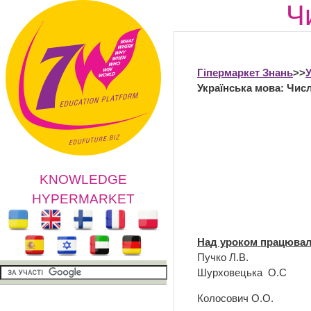
Ч
Гіпермаркет Знань
>>
У
Українська мова: Чис
KNOWLEDGE
HYPERMARKET
Над уроком працюва
Пучко Л.В.
Шурховецька О.С
Колосович О.О.