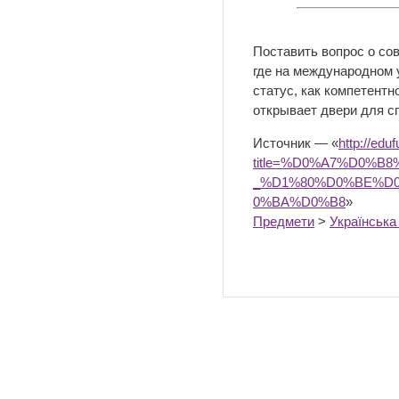
Поставить вопрос о со
где на международном 
статус, как компетент
открывает двери для с
Источник — «
http://edu
title=%D0%A7%D0%
_%D1%80%D0%BE%D
0%BA%D0%B8
»
Предмети
>
Українська