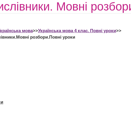
ислівники. Мовні розбор
країнська мова
>>
Українська мова 4 клас. Повні уроки
>>
лівники.Мовні розбори.Повні уроки
ли