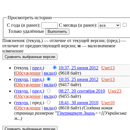
Просмотреть историю
С года (и ранее):
С месяца (и ранее):
Только удалённые
Пояснения: (текущ.) — отличие от текущей версии; (пред.) —
отличие от предшествующей версии;
м
— малозначимое
изменение
(текущ. |
пред.
)
10:37, 25 июня 2012
User13
(
Обсуждение
|
вклад
)
(9618 байт)
(
текущ.
|
пред.
)
10:35, 25 июня 2012
User13
(
Обсуждение
|
вклад
)
(9417 байт)
(
текущ.
|
пред.
)
08:27, 20 сентября 2010
User23
(
Обсуждение
|
вклад
)
(9455 байт)
(
текущ.
| пред.)
18:41, 30 июня 2010
User10
(
Обсуждение
|
вклад
)
(8618 байт)
(Создана новая
страница размером '''
Гіпермаркет Знань
>>[[Українська
м...)