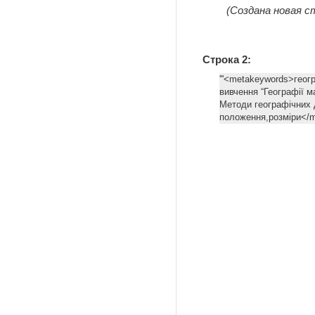
(Создана новая ст
Строка 2:
'''<metakeywords>геог
вивчення “Географії м
Методи географічних 
положення,розміри</m