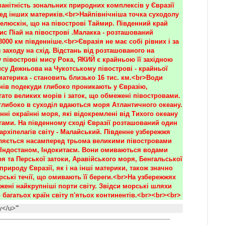
анітність зональних природних комплексів у Євразії 
ед інших материків.<br>Найпівнічніша точка суходолу 
Челюскін, що на півострові Таймир. Південний край 
ис Піай на півострові .Малакка - розташований 
000 км південніше.<br>Євразія не має собі рівних і за 
 заходу на схід. Відстань від розташованого на 
 півострові мису Рока, ЯКИЙ є крайньою її західною 
су Дежньова на Чукотському півострові - крайньої 
материка - становить близько 16 тис. км.<br>Води 
нів подекуди глибоко проникають у Євразію, 
ато великих морів і заток, що обмежені півостровами. 
 глибоко в суходіл вдаються моря Атлантичного океану. 
нні окраїнні моря, які відокремлені від Тихого океану 
гами. На південному сході Євразії розташований один 
архіпелагів світу - Малайський. Південне узбережжя 
ляється насамперед трьома великими півостровами 
 Індостаном, Індокитаєм. Вони омиваються водами 
 та Перської затоки, Аравійського моря, Бенгальської 
природу Євразії, як і на інші материки, також значно 
ські течії, що омивають її береги.<br>На узбережжях 
жені найкрупніші порти світу. Звідси морські шляхи 
багатьох країн світу п'ятьох континентів.<br><br><br>
у</u>'''