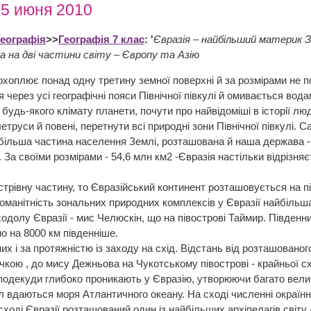
25 июня 2010
Географія
>>
Географія 7 клас
: '
Євразія – найбільший материк З
а на дві частини світу – Європу та Азію
хоплює понад одну третину земної поверхні й за розмірами не по
я через усі географічні пояси Північної півкулі й омивається вод
будь-якого клімату планети, почути про найвідоміші в історії лю
труси й повені, перетнути всі природні зони Північної півкулі. 
більша частина населення Землі, розташована й наша держава -
За своїми розмірами - 54,6 млн км2 -Євразія настільки відрізняєт
трівну частину, то Євразійський континент розташовується на пів
зноманітність зональних природних комплексів у Євразії найбільш
одолу Євразії - мис Челюскін, що на півострові Таймир. Південни
 на 8000 км південніше.
них і за протяжністю із заходу на схід. Відстань від розташован
чкою , до мису Дежньова на Чукотському півострові - крайньої сх
подекуди глибоко проникають у Євразію, утворюючи багато велики
л вдаються моря Атлантичного океану. На сході численні окраїнні
сході Євразії розташований один із найбільших архіпелагів світ