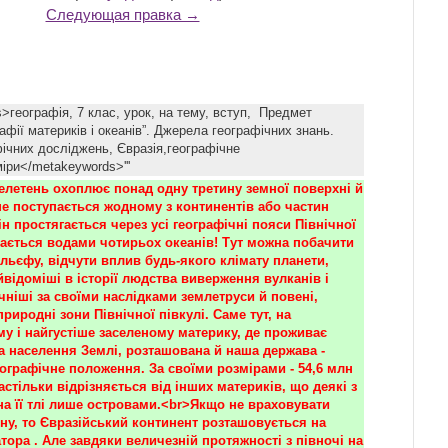
Следующая правка →
s>географія, 7 клас, урок, на тему, вступ, Предмет
афії материків і океанів”. Джерела географічних знань.
ічних досліджень, Євразія,географічне
іри</metakeywords>'''
елетень охоплює понад одну третину земної поверхні й 
е поступається жодному з континентів або частин 
він простягається через усі географічні пояси Північної 
вається водами чотирьох океанів! Тут можна побачити 
льєфу, відчути вплив будь-якого клімату планети, 
відоміші в історії людства виверження вулканів і 
ніші за своїми наслідками землетруси й повені, 
природні зони Північної півкулі. Саме тут, на 
у і найгустіше заселеному материку, де проживає 
а населення Землі, розташована й наша держава - 
ографічне положення. За своїми розмірами - 54,6 млн 
астільки відрізняється від інших материків, що деякі з 
на її тлі лише островами.<br>Якщо не враховувати 
ну, то Євразійський континент розташовується на 
атора . Але завдяки величезній протяжності з півночі на 