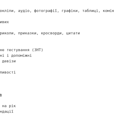
риколи, приказки, кросворди, цитати

в