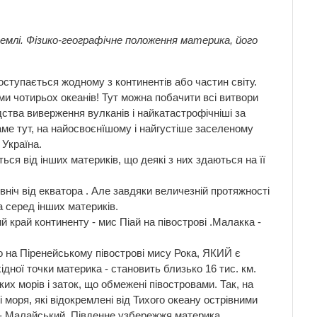
емлі. Фізико-географічне положення материка, його
ступається жодному з континентів або частин світу.
ами чотирьох океанів! Тут можна побачити всі витвори
дства виверження вулканів і найкатастрофічніші за
Саме тут, на найосвоєнїшому і найгустіше заселеному
 Україна.
ься від інших материків, що деякі з них здаються на її
ніч від екватора . Але завдяки величезній протяжності
а серед інших материків.
й край континенту - мис Піай на півострові .Малакка -
ого на Піренейському півострові мису Рока, ЯКИЙ є
ідної точки материка - становить близько 16 тис. км.
х морів і заток, що обмежені півостровами. Так, на
 моря, які відокремлені від Тихого океану острівними
у - Малайський. Південне узбережжя материка