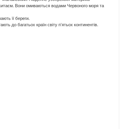
окитаєм. Вони омиваються водами Червоного моря та
ають її береги.
ють до багатьох країн світу п'ятьох континентів.