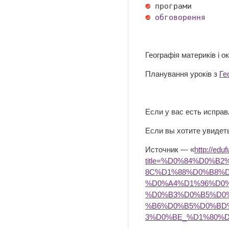
обговорення
Географія материків і о
Планування уроків з
Ге
Если у вас есть испра
Если вы хотите увидеть
Источник — «
http://edu
title=%D0%84%D0%
8C%D1%88%D0%B8%
%D0%A4%D1%96%D0
%D0%B3%D0%B5%D0
%B6%D0%B5%D0%BD
3%D0%BE_%D1%80%