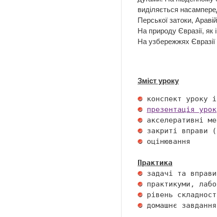
виділяється насампере
Перської затоки, Аравій
На природу Євразії, як 
На узбережжях Євразії с
Зміст уроку
презентація урок
 оцінювання 

Практика
 домашнє завдання 