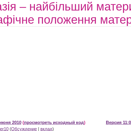
зія – найбільший матери
афічне положення матер
 июня 2010
(
просмотреть исходный код
)
Версия 11:0
er10
(
Обсуждение
|
вклад
)