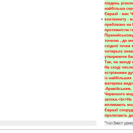
південь різном
найбільша сер
Євразії - мис 
+
континенту - м
приблизно на 8
протяжністю із
Піренейському
точкою , до ми
східної точки 
чотирьох океа
утворюючи баг
Так, на заході
На сході числе
острівними ду
із найбільших 
материка виді
-Аравійським,
Червоного моря
затоки.<br>На 
впливають мор
Євразії споруд
пролягають до 
'
'''<u>Зміст урок