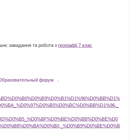
шнє завадання та робота з
географії 7 клас
Образовательный форум
.
D0%BD%D0%B0%D0%B9%D0%B1%D1%96%D0%BB%D1%
0%BA_%D0%97%D0%B5%D0%BC%D0%BB%D1%96._
BD%D0%B5_%D0%BF%D0%BE%D0%BB%D0%BE%D0
%D0%B8%D0%BA%D0%B0,_%D0%B9%D0%BE%D0%B