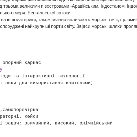
д трьома великими півостровами -Аравійським, Індостаном, Інд
ського моря, Бенгальської затоки.
і на інші материки, також значно впливають морські течії, що омив
поруджені найкрупніші порти світу. Звідси морські шляхи проляга
у

