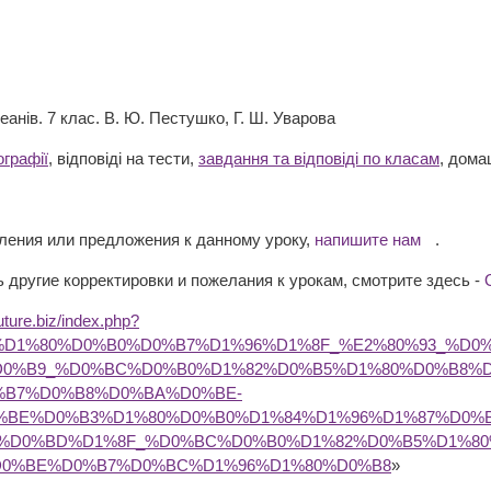
кеанів. 7 клас. В. Ю. Пестушко, Г. Ш. Уварова
ографії
, відповіді на тести,
завдання та відповіді по класам
, дома
вления или предложения к данному уроку,
напишите нам
.
 другие корректировки и пожелания к урокам, смотрите здесь -
future.biz/index.php?
B2%D1%80%D0%B0%D0%B7%D1%96%D1%8F_%E2%80%93_%
D0%B9_%D0%BC%D0%B0%D1%82%D0%B5%D1%80%D0%B8%D
%B7%D0%B8%D0%BA%D0%BE-
%BE%D0%B3%D1%80%D0%B0%D1%84%D1%96%D1%87%D0%
%D0%BD%D1%8F_%D0%BC%D0%B0%D1%82%D0%B5%D1%80
D0%BE%D0%B7%D0%BC%D1%96%D1%80%D0%B8
»