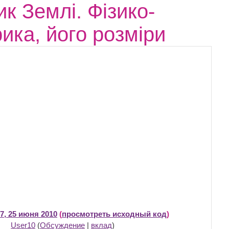
к Землі. Фізико-
ика, його розміри
7, 25 июня 2010
(
просмотреть исходный код
)
User10
(
Обсуждение
|
вклад
)