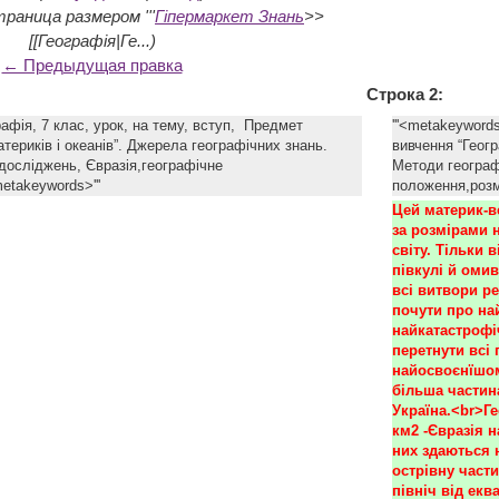
раница размером '''
Гіпермаркет Знань
>>
[[Географія|Ге...)
← Предыдущая правка
Строка 2:
рафія, 7 клас, урок, на тему, вступ, Предмет
'''<metakeyword
атериків і океанів”. Джерела географічних знань.
вивчення “Геогр
досліджень, Євразія,географічне
Методи географ
etakeywords>'''
положення,розм
Цей материк-в
за розмірами н
світу. Тільки 
півкулі й оми
всі витвори ре
почути про най
найкатастрофіч
перетнути всі 
найосвоєнїшом
більша частин
Україна.<br>Ге
км2 -Євразія н
них здаються 
острівну части
північ від екв