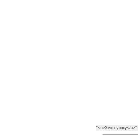
'''<u>Зміст уроку</u>''