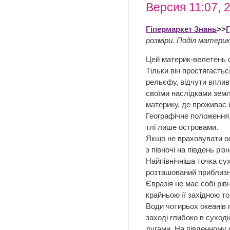
Версия 11:07, 
Гіпермаркет Знань
>>
розміри. Поділ материк
Цей материк-велетень о
Тільки він простягаєтьс
рельєфу, відчути вплив 
своїми наслідками земле
материку, де проживає 
Географічне положення. 
тлі лише островами.
Якщо не враховувати ос
з півночі на південь рі
Найпівнічніша точка сух
розташований приблизно
Євразія не має собі рів
крайньою її західною то
Води чотирьох океанів 
заході глибоко в суході
дугами. На південному 