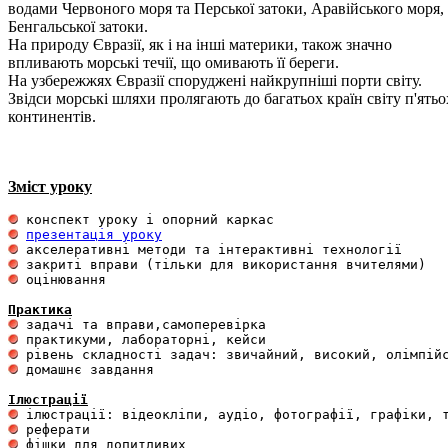
водами Червоного моря та Перської затоки, Аравійського моря,
Бенгальської затоки.
На природу Євразії, як і на інші материки, також значно
впливають морські течії, що омивають її береги.
На узбережжях Євразії споруджені найкрупніші порти світу.
Звідси морські шляхи пролягають до багатьох країн світу п'ятьо
континентів.
Зміст уроку
презентація уроку
 оцінювання 

Практика
 домашнє завдання 

Ілюстрації