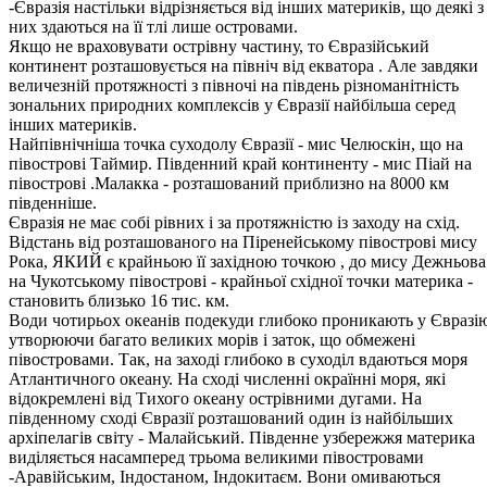
-Євразія настільки відрізняється від інших материків, що деякі з
них здаються на її тлі лише островами.
Якщо не враховувати острівну частину, то Євразійський
континент розташовується на північ від екватора . Але завдяки
величезній протяжності з півночі на південь різноманітність
зональних природних комплексів у Євразії найбільша серед
інших материків.
Найпівнічніша точка суходолу Євразії - мис Челюскін, що на
півострові Таймир. Південний край континенту - мис Піай на
півострові .Малакка - розташований приблизно на 8000 км
південніше.
Євразія не має собі рівних і за протяжністю із заходу на схід.
Відстань від розташованого на Піренейському півострові мису
Рока, ЯКИЙ є крайньою її західною точкою , до мису Дежньова
на Чукотському півострові - крайньої східної точки материка -
становить близько 16 тис. км.
Води чотирьох океанів подекуди глибоко проникають у Євразі
утворюючи багато великих морів і заток, що обмежені
півостровами. Так, на заході глибоко в суходіл вдаються моря
Атлантичного океану. На сході численні окраїнні моря, які
відокремлені від Тихого океану острівними дугами. На
південному сході Євразії розташований один із найбільших
архіпелагів світу - Малайський. Південне узбережжя материка
виділяється насамперед трьома великими півостровами
-Аравійським, Індостаном, Індокитаєм. Вони омиваються