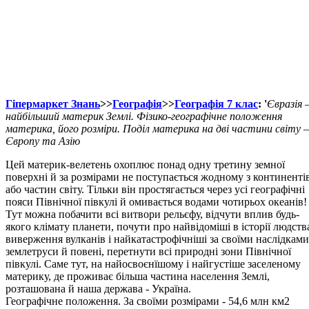
Гіпермаркет Знань
>>
Географія
>>
Географія 7 клас
: '
Євразія 
найбільший материк Землі. Фізико-географічне положення
материка, його розміри. Поділ материка на дві частини світу –
Європу та Азію
Цей материк-велетень охоплює понад одну третину земної
поверхні й за розмірами не поступається жодному з континенті
або частин світу. Тільки він простягається через усі географічні
пояси Північної півкулі й омивається водами чотирьох океанів!
Тут можна побачити всі витвори рельєфу, відчути вплив будь-
якого клімату планети, почути про найвідоміші в історії людств
виверження вулканів і найкатастрофічніші за своїми наслідками
землетруси й повені, перетнути всі природні зони Північної
півкулі. Саме тут, на найосвоєнїшому і найгустіше заселеному
материку, де проживає більша частина населення Землі,
розташована й наша держава - Україна.
Географічне положення. За своїми розмірами - 54,6 млн км2