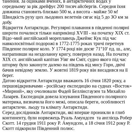
танення. За оцінками вчених, в антарктичних водах у
середньому за рік дрейфує 200 тисяч айсбергів. Середня їхня
довжина становить близько 500 м, а висота - майже 50 м!
Швидкість руху цих льодових велетнів сягає від 5 до ЗО км за
добу.
Відкриття Антарктиди. Регулярні плавання в південні полярні
широти почалися тільки наприкінці XVIII - на початку XIX ст.
Відо¬мий англійський мореплавець Джеймс Кук під час
навколосвітньої подорожі в 1772-1775 роках тричі перетнув
Південне полярне коло. У 1774 році він досяг 71°10' пд. ш., але,
натрапивши на нездоланну кригу, повернув назад. На початку
XIX ст. англійський капітан Уіяг ям Сміт, судно якого під час
шторму було закинуте далеко на південь від мису Горн, двічі
бачив невідому землю. У жовтні 1819 року він висадився на її
берег.
Датою відкриття Антарктиди вважають 16 січня 1820 року, а
першовідкривачами - російську експедицію на суднах «Восток» 
«Мирний», яку очолювали Фадей Беллінсгаузен та Михайло
Лазарев. Експедиція довела існування Південного полярного
материка, визначила його межі, описала береги, особливості
антарктичн. льоду та клімату Антарктиди.
Серед дослідників Антарктиди, які вперше проникли в глиб
континенту, були норвежець Руаль Амундсен та англієць Робер
Скотт. 14 грудня 1911 року Р. Амундсен, а 18 січня 1912 року Р.
Скотт підкорили Південний полюс.