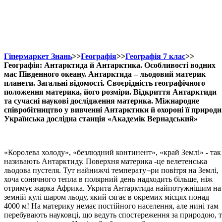
Гіпермаркет Знань
>>
Географія
>>
Географія 7 клас
>>
Географія: Антарктида й Антарктика. Особливості водних
мас Південного океану. Антарктида – льодовий материк
планети. Загальні відомості. Своєрідність географічного
положення материка, його розміри. Відкриття Антарктиди
та сучасні наукові дослідження материка. Міжнародне
співробітництво у вивченні Антарктики й охороні її природи
Українська дослідна станція «Академік Вернадський»
«Королева холоду», «безлюдний континент», «край Землі» - так
називають Антарктиду. Поверхня материка -це велетенська
льодова пустеля. Тут найнижчі температу¬ри повітря на Землі,
хоча сонячного тепла в полярний день надходить більше, ніж
отримує жарка Африка. Укрита Антарктида найпотужнішим на
земній кулі шаром льоду, який сягає в окремих місцях понад
4000 м! На материку немає постійного населення, але нині там
перебувають науковці, що ведуть спостереження за природою, т