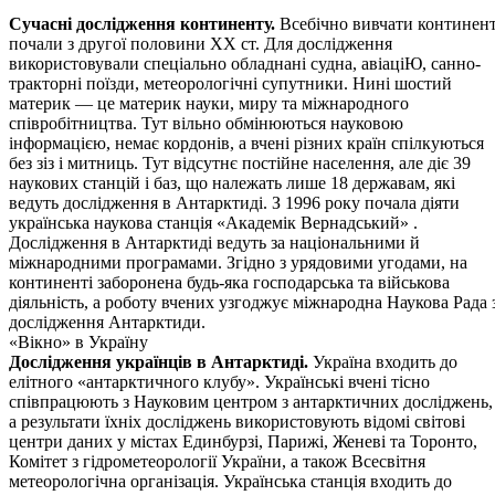
Сучасні дослідження континенту.
Всебічно вивчати континен
почали з другої половини XX ст. Для дослідження
використовували спеціально обладнані судна, авіаціЮ, санно-
тракторні поїзди, метеорологічні супутники. Нині шостий
материк — це материк науки, миру та міжнародного
співробітництва. Тут вільно обмінюються науковою
інформацією, немає кордонів, а вчені різних країн спілкуються
без зіз і митниць. Тут відсутнє постійне населення, але діє 39
наукових станцій і баз, що належать лише 18 державам, які
ведуть дослідження в Антарктиді. З 1996 року почала діяти
українська наукова станція «Академік Вернадський» .
Дослідження в Антарктиді ведуть за національними й
міжнародними програмами. Згідно з урядовими угодами, на
континенті заборонена будь-яка господарська та військова
діяльність, а роботу вчених узгоджує міжнародна Наукова Рада 
дослідження Антарктиди.
«Вікно» в Україну
Дослідження українців в Антарктиді.
Україна входить до
елітного «антарктичного клубу». Українські вчені тісно
співпрацюють з Науковим центром з антарктичних досліджень,
а результати їхніх досліджень використовують відомі світові
центри даних у містах Единбурзі, Парижі, Женеві та Торонто,
Комітет з гідрометеорології України, а також Всесвітня
метеорологічна організація. Українська станція входить до