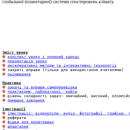
глобальної (планетарної) системи спостережень клімату.
Зміст уроку
конспект уроку і опорний каркас
презентація уроку
акселеративні методи та інтерактивні технології
оцінювання
Практика
задачі та вправи,самоперевірка
практикуми, лабораторні, кейси
домашнє завдання
Ілюстрації
ілюстрації: відеокліпи, аудіо, фотографії, графіки, 
фішки для допитливих
шпаргалки