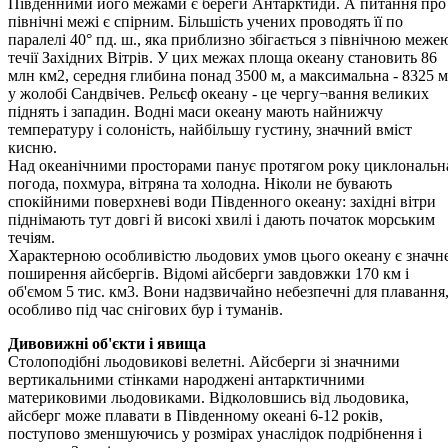
Південними його межами є береги Антарктиди. А питання про
північні межі є спірним. Більшість учених проводять її по
паралелі 40° пд. ш., яка приблизно збігається з північною меже
течії Західних Вітрів. У цих межах площа океану становить 86
млн км2, середня глибина понад 3500 м, а максимальна - 8325 м
у жолобі Сандвічев. Рельєф океану - це чергу¬вання великих
піднять і западин. Водні маси океану мають найнижчу
температуру і солоність, найбільшу густину, значний вміст
кисню.
Над океанічними просторами панує протягом року циклональн
погода, похмура, вітряна та холодна. Ніколи не бувають
спокійними поверхневі води Південного океану: західні вітри
піднімають тут довгі й високі хвилі і дають початок морським
течіям.
Характерною особливістю льодових умов цього океану є значн
поширення айсбергів. Відомі айсберги завдовжки 170 км і
об'ємом 5 тис. км3. Вони надзвичайно небезпечні для плавання
особливо під час снігових бур і туманів.
Дивовижні об'єкти і явища
Столоподібні льодовикові велетні. Айсберги зі значними
вертикальними стінками народжені антарктичними
материковими льодовиками. Відколовшись від льодовика,
айсберг може плавати в Південному океані 6-12 років,
поступово зменшуючись у розмірах унаслідок подрібнення і