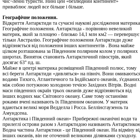
чис¬ленні туристи. Нині цей «безлюдний континент»
приваблює людей все більше і більше.
Географічне положення.
Відкриття Антарктиди та сучасні наукові дослідження материка
Географічне положення. Антарктида - порівняно невеликий
материк, який за площею - близько 14,1 млн км2 — перевершує
тільки Австралію. Географічне положення Антарктиди дуже
відрізняється від положення інших континентів . Вона майже
цілком розташована за Південним полярним колом у полярних
широтах. Виняток становить Антарктичний півострів, який
досягає 63° пд. ш.
Майже в центрі материка розміщений Південний полюс, тому
всі береги Антарктиди «дивляться» на північ. Вони омиваютьс
водами Тихого, Атлантичного та Індійського океанів, з'єднаних
між собою потужною холодною течією Західних Вітрів. Водні
маси південних окраїн трьох океанів дуже відрізняються від
інших водних мас Світового океану. Саме тому останніми
роками вчені називають їх Південним океаном. У материк
вдаються великі моря Ведделла і Росса. Беллінсгаузеноь та
Амундсена.
Антарктика і Південний океан» Прибережні океанічні води та
прилеглі острови разом з Антарктидою називають Антарктико
Водна частина Антарктики - це Південний океан. На відміну ві
інших океанів, він не оточений великими ділянками суходолу.