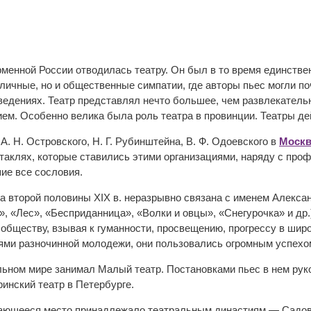
менной России отводилась театру. Он был в то время единстве
личные, но и общественные симпатии, где авторы пьес могли по
ведениях. Театр представлял нечто большее, чем развлекател
ем. Особенно велика была роль театра в провинции. Театры дей
 А. Н. Островского, Н. Г. Рубинштейна, В. Ф. Одоевского в
Москв
ктаклях, которые ставились этими организациями, наряду с пр
ие все сословия.
ра второй половины XIX в. неразрывно связана с именем Алекса
», «Лес», «Бесприданница», «Волки и овцы», «Снегурочка» и др.
 обществу, взывая к гуманности, просвещению, прогрессу в шир
ями разночинной молодежи, они пользовались огромным успехо
льном мире занимал Малый театр. Постановками пьес в нем рук
инский театр в Петербурге.
дающееся место принадлежало театральным династиям — Садов