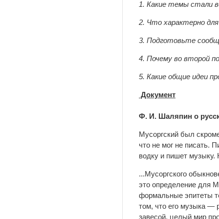
1. Какие темы стали 
2. Что характерно для
3. Подготовьте сообще
4. Почему во второй п
5. Какие общие идеи п
Документ
Ф. И. Шаляпин о русс
Мусоргский был скромен
что не мог не писать. 
водку и пишет музыку. 
...Мусоргского обыкно
это определение для Му
формальные эпитеты те
том, что его музыка — 
завесой, целый мир про