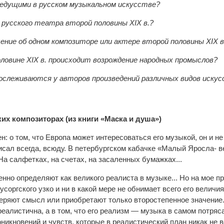
ведущими в русском музыкальном искусстве?
 русского театра второй половины XIX в.?
ние об одном композиторе или актере второй половины XIX в
оловине XIX в. происходит возрождение народных промыслов?
рослеживаются у авторов произведений различных видов иску
ких композиторах (из книги «Маска и душа»)
: о том, что Европа может интересоваться его музыкой, он и н
Писал всегда, всюду. В петербургском кабачке «Малый Яросла- в
На салфетках, на счетах, на засаленных бумажках...
венно определяют как великого реалиста в музыке... Но на мое 
соргского узко и ни в какой мере не обнимает всего его величия
ряют смысл или приобретают только второстепенное значение. М
реалистична, а в том, что его реализм — музыка в самом потря
никновений и чувств, которые в реалистический план никак не во