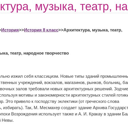
ктура, музыка, театр, н
>
История
>>
История 8 класс
>>Архитектура, музыка, театр,
зыка, театр, народное творчество
ельно изжил себя классицизм. Новые типы зданий промышленн
твенных учреждений, вокзалов, магазинов, рынков, больниц, ба
авочных залов требовали новых архитектурных решений. Зодчие
используя мотивы и закономерности архитектурных стилей готики
пр. Это привело к господству эклектики (от греческого слова
, избирать). Так, М. Месмахер создает здание Архива Государст
похи Возрождения использует также и А. И. Кракау в здании Ба
й Невы.