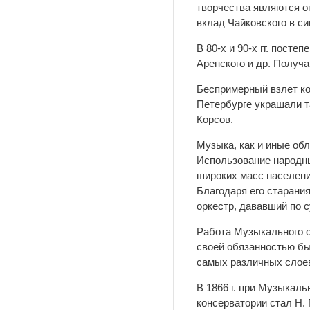
творчества являются о
вклад Чайковского в с
В 80-х и 90-х гг. посте
Аренского и др. Получ
Беспримерный взлет ко
Петербурге украшали та
Корсов.
Музыка, как и иные об
Использование народн
широких масс населени
Благодаря его старани
оркестр, дававший по 
Работа Музыкального о
своей обязанностью бы
самых различных слоев
В 1866 г. при Музыкаль
консерватории стал Н. 