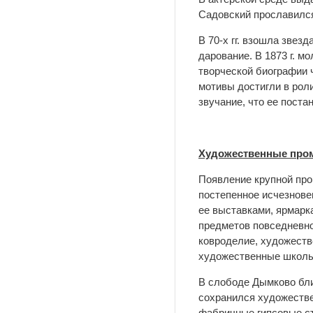
Садовский прославился
В 70-х гг. взошла зве
дарование. В 1873 г. м
творческой биографии 
мотивы достигли в рол
звучание, что ее пост
Художественные про
Появление крупной про
постепенное исчезновен
ее выставками, ярмарк
предметов повседневно
ковроделие, художестве
художественные школы
В слободе Дымково бли
сохранился художестве
фабричные гипсовые ст