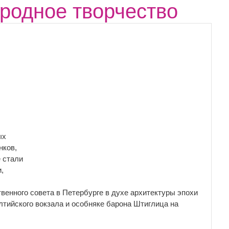
ародное творчество
ых
нков,
 стали
,
венного совета в Петербурге в духе архитектуры эпохи
лтийского вокзала и особняке барона Штиглица на