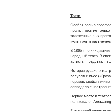
Театр
.
Особая роль в порефор
проявляться не только 
заложенные в их произ
культурным развлечени
В 1865 г. по инициативе
народный театр. В спе
артисты, представлявш
История русского теат
полусотни пьес («Гроза
пороков, свойственных
совпадало с настроени
Первое место в театра
пользовался Александр
В актерской среде вы