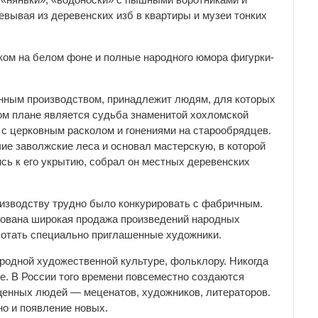
вывая из деревенских изб в квартиры и музеи тонких
ком на белом фоне и полные народного юмора фигурки-
нным производством, принадлежит людям, для которых
ом плане является судьба знаменитой хохломской
о с церковным расколом и гонениями на старообрядцев.
ие заволжские леса и основал мастерскую, в которой
сь к его укрытию, собрал он местных деревенских
оизводству трудно было конкурировать с фабричным.
зована широкая продажа произведений народных
аботать специально приглашенные художники.
ародной художественной культуре, фольклору. Никогда
е. В России того времени повсеместно создаются
щенных людей — меценатов, художников, литераторов.
но и появление новых.