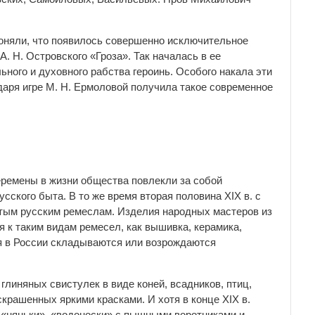
поняли, что появилось совершенно исключительное
А. Н. Островского «Гроза». Так началась в ее
ного и духовного рабства героинь. Особого накала эти
даря игре М. Н. Ермоловой получила такое современное
ремены в жизни общества повлекли за собой
ского быта. В то же время вторая половина XIX в. с
тым русским ремеслам. Изделия народных мастеров из
 к таким видам ремесел, как вышивка, керамика,
емя в России складываются или возрождаются
линяных свистулек в виде коней, всадников, птиц,
крашенных яркими красками. И хотя в конце XIX в.
 «няньки», «водоноски» с пышными воротниками и