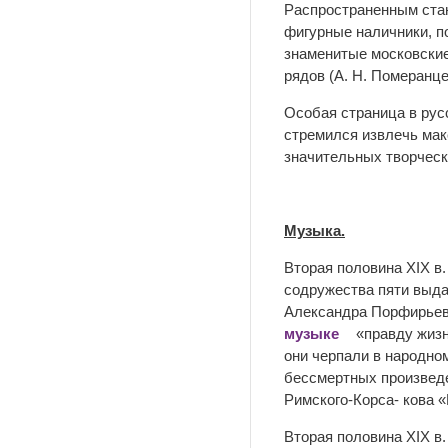
Распространенным стан
фигурные наличники, п
знаменитые московские 
рядов (А. Н. Померанце
Особая страница в рус
стремился извлечь мак
значительных творческ
Музыка.
Вторая половина XIX в
содружества пяти выда
Александра Порфирьеви
музыке
«правду жизн
они черпали в народно
бессмертных произведе
Римского-Корса- кова 
Вторая половина XIX в