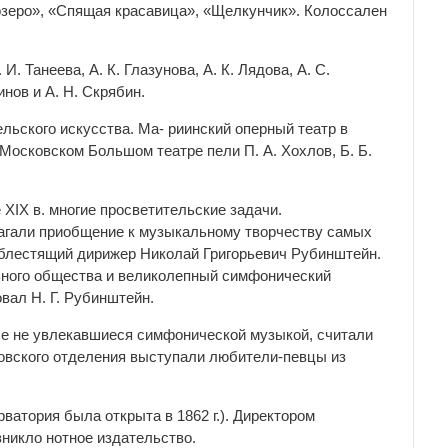
озеро», «Спящая красавица», «Щелкунчик». Колоссален
. Танеева, А. К. Глазунова, А. К. Лядова, А. С.
нов и А. Н. Скрябин.
ьского искусства. Ма- риинский оперный театр в
В Московском Большом театре пели П. А. Хохлов, Б. Б.
 XIX в. многие просветительские задачи.
агали приобщение к музыкальному творчеству самых
и блестящий дирижер Николай Григорьевич Рубинштейн.
льного общества и великолепный симфонический
вал Н. Г. Рубинштейн.
се не увлекавшиеся симфонической музыкой, считали
ковского отделения выступали любители-певцы из
ватория была открыта в 1862 г.). Директором
зникло нотное издательство.