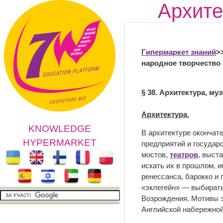
Архите
Гипермаркет знаний
>
народное творчество
§ 38. Архитектура, му
Архитектура
.
KNOWLEDGE
В архитектуре окончат
HYPERMARKET
предприятий и государс
мостов,
театров
, выст
искать их в прошлом, 
ренессанса, барокко и 
«эклегейн» — выбирать
Возрождения. Мотивы э
Английской набережно