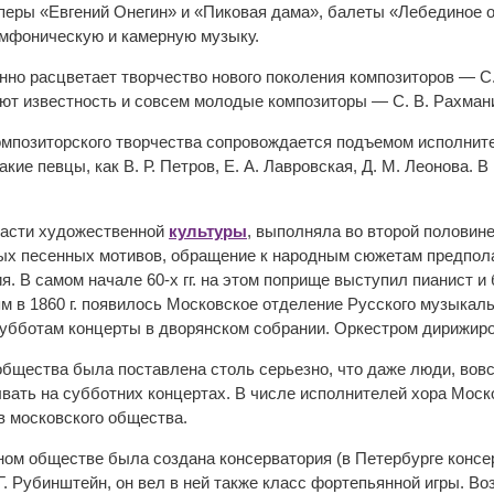
перы «Евгений Онегин» и «Пиковая дама», балеты «Лебединое 
имфоническую и камерную музыку.
пенно расцветает творчество нового поколения композиторов — С. И
ают известность и совсем молодые композиторы — С. В. Рахмани
мпозиторского творчества сопровождается подъемом исполнител
кие певцы, как В. Р. Петров, Е. А. Лавровская, Д. М. Леонова. 
ласти художественной
культуры
, выполняла во второй половине
ых песенных мотивов, обращение к народным сюжетам предпол
я. В самом начале 60-х гг. на этом поприще выступил пианист 
ям в 1860 г. появилось Московское отделение Русского музыка
субботам концерты в дворянском собрании. Оркестром дирижиро
бщества была поставлена столь серьезно, что даже люди, вов
вать на субботних концертах. В числе исполнителей хора Мос
 московского общества.
ном обществе была создана консерватория (в Петербурге консер
Г. Рубинштейн, он вел в ней также класс фортепьянной игры. Во