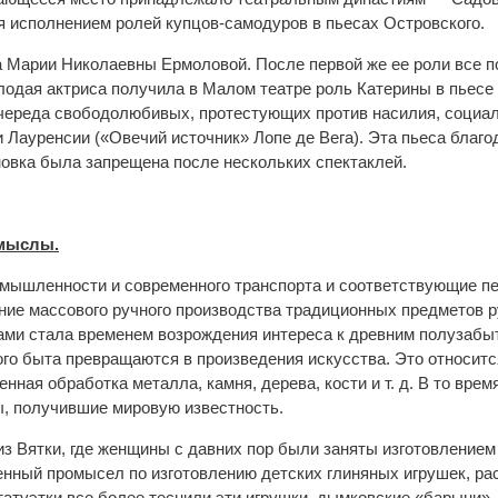
 исполнением ролей купцов-самодуров в пьесах Островского.
зда Марии Николаевны Ермоловой. После первой же ее роли все 
олодая актриса получила в Малом театре роль Катерины в пьесе 
череда свободолюбивых, протестующих против насилия, социаль
и Лауренсии («Овечий источник» Лопе де Вега). Эта пьеса благо
ановка была запрещена после нескольких спектаклей.
мыслы.
мышленности и современного транспорта и соответствующие пе
ие массового ручного производства традиционных предметов рус
ами стала временем возрождения интереса к древним полузабы
го быта превращаются в произведения искусства. Это относится
нная обработка металла, камня, дерева, кости и т. д. В то вр
, получившие мировую известность.
з Вятки, где женщины с давних пор были заняты изготовлением г
нный промысел по изготовлению детских глиняных игрушек, рас
атуэтки все более теснили эти игрушки, дымковские «барыни»,