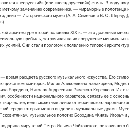
овится «неорусский» (или «псевдорусский») стиль. В моду вхо
о меткому замечанию современника, — «мраморные полотенца и
здания — Исторического музея (А. А. Семенов и В. О. Шервуд),
в).
ской архитектуре второй половины XIX в. — это доходные много
симальную прибыль, затрачивая на их сооружение минимальные
их усилий. Они стали прологом к появлению типовой архитектур
. — время расцвета русского музыкального искусства. Его симв
ющихся композиторов: Милия Алексеевича Балакирева, Модест
ча Бородина, Николая Андреевича Римского-Корсакова. Их от
и», особенности национального характера, связать ее с основ
м творчестве, ведя сюжетные линии от героического народного 
ний, среди которых можно выделить музыкальные драмы Мусор
«Псковитянка», музыкальное полотно Бородина «Князь Игорь» и 
. подарила миру гений Петра Ильича Чайковского, оставившего