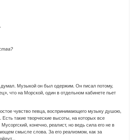
.
сства?
е думал. Музыкой он был одержим. Он писал потому,
ец», что на Морской, один в отдельном кабинете пьет
простое чувство певца, воспринимающего музыку душою,
. Есть такие творческие высоты, на которых все
усоргский, конечно, реалист, но ведь сила его не в
сающем смысле слова. За его реализмом, как за
йдут...