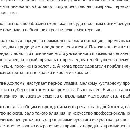
ми пользовались большой популярностью на ярмарках, перекоче
скусства.
ственное своеобразие гжельская посуда с сочным синим рисун
е вручную в небольших крестьянских мастерских.
ти прекрасные народные промыслы не были поглощены промышле
ародных традиций стало делом всей жизни. Показательной в эт
енда гласит, что появление этого уникального промысла связан
л старец, который, прячась от преследователей, ушел в дремуч
 чаши, похожие на золотые. А когда преследователи приблизили
ои секреты, отдал краски и кисти и скрылся.
сстве Хохломы наступает период упадка: мелкому кустарному пр
ского губернского земства промысел был спасен. Была органи
магазинах; по заказам земства с народными мастерами стали р
изовался всеобщим возрождением интереса к народной жизни, н
тво не оказывало такого влияния на искусство профессионально
единяющие увлеченных традициями русского искусства просве
и стало не только сохранение старинных народных промыслов, 