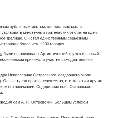
нным публичным местом, где легально могли
чувствовать мгновенный зрительский отклик на идеи,
ьное зрелище. Он стал единственным серьезным
ствовали более чем в 100 городах.
е
были организованы Артистический кружок и первый
офессионалами принимали участие самодеятельные
ндра Николаевича Островского, создавшего около
). Он выступал против невежества, отсталости и других
оком его понимании. Содержание пьес Островского
м.
оводил сам А. Н. Островский. Большим успехом
ских, Самойловых, Васильевых. Пров Михайлович