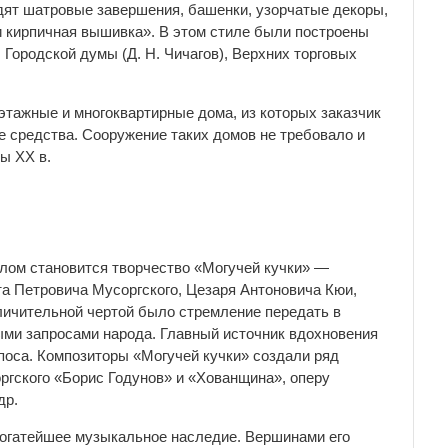
дят шатровые завершения, башенки, узорчатые декоры,
 кирпичная вышивка». В этом стиле были построены
 Городской думы (Д. Н. Чичагов), Верхних торговых
этажные и многоквартирные дома, из которых заказчик
 средства. Сооружение таких домов не требовало и
ы XX в.
олом становится творчество «Могучей кучки» —
а Петровича Мусоргского, Цезаря Антоновича Кюи,
личительной чертой было стремление передать в
ными запросами народа. Главный источник вдохновения
эпоса. Композиторы «Могучей кучки» создали ряд
гского «Борис Годунов» и «Хованщина», оперу
др.
 богатейшее музыкальное наследие. Вершинами его