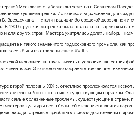
мастерской Московского губернского земства в Сергиевом Посад
ревянные куклы-матрешки. Источником вдохновения для создат
а В. Звездочкина — стали традиции богородской деревянной и
ь. В 1900 г. русская матрешка была показана на Парижской все
но и для других стран. Мастера ухитрялись делать наборы, нас
расцвета и такого знаменитого подмосковного промысла, как пр
тки здесь были изготовлены еще в XVIII в.
алехской иконописи, пытаясь выжить в условиях нашествия фаб
ой миниатюрой. Это позволило сохранить тончайшие техническ
туре второй половины XIX в. отчетливо прослеживается несколь
олее критической по отношению к существующим порядкам. Она
ласти самые болезненные проблемы, существующие в стране, пр
я мастеров культуры все в большей степени становятся народно
ения народа, стремясь приобщить к своим достижениям широки