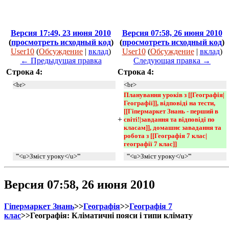
Версия 17:49, 23 июня 2010
Версия 07:58, 26 июня 2010
(
просмотреть исходный код
)
(
просмотреть исходный код
)
User10
(
Обсуждение
|
вклад
)
User10
(
Обсуждение
|
вклад
)
← Предыдущая правка
Следующая правка →
Строка 4:
Строка 4:
<br>
<br>
Планування уроків з [[Географія|
Географії]], відповіді на тести, 
[[Гіпермаркет Знань - перший в 
+
світі!|завдання та відповіді по 
класам]], домашнє завадання та 
робота з [[Географія 7 клас|
географії 7 клас]] 
'''<u>Зміст уроку</u>'''
'''<u>Зміст уроку</u>'''
Версия 07:58, 26 июня 2010
Гіпермаркет Знань
>>
Географія
>>
Географія 7
клас
>>Географія: Кліматичні пояси і типи клімату