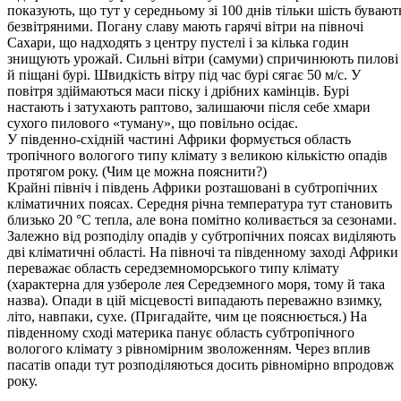
показують, що тут у середньому зі 100 днів тільки шість бува­ют
безвітряними. Погану славу мають гарячі вітри на півночі
Сахари, що надходять з центру пустелі і за кілька годин
знищують урожай. Сильні вітри (самуми) спричинюють пилові
й піщані бурі. Швидкість вітру під час бурі сягає 50 м/с. У
повітря здіймаються маси піску і дрібних камінців. Бурі
настають і затухають раптово, залишаючи після себе хмари
сухого пилового «туману», що повільно осідає.
У південно-східній частині Африки формується область
тропічного вологого типу клімату з великою кількістю опадів
протягом року. (Чим це можна пояснити?)
Крайні північ і південь Африки розташовані в субтропічних
кліматичних поясах. Середня річна температура тут становить
близько 20 °С тепла, але вона помітно коливається за сезонами.
Залежно від розподілу опадів у субтропічних поясах виділяють
дві кліматичні області. На півночі та південному заході Африки
переважає область середземноморського типу клімату
(характерна для узбероле лея Середземного моря, тому й така
назва). Опади в цій місцевості випадають переважно взимку,
літо, навпаки, сухе. (Пригадайте, чим це пояснюється.) На
південному сході материка панує область субтропічного
вологого клімату з рівномірним зволоженням. Через вплив
пасатів опади тут розподіляються досить рівномірно впродовж
року.