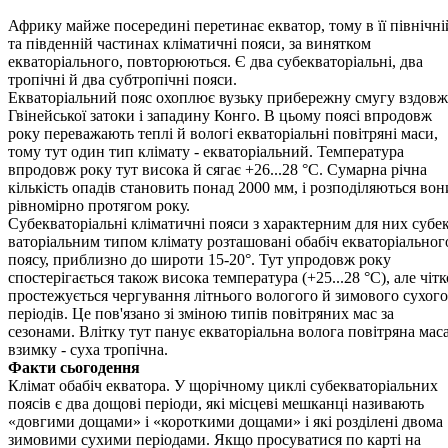
Африку майже посередині перетинає екватор, тому в її північні
та південній частинах кліматичні пояси, за винятком
екваторіального, повторюються. Є два субекваторіальні, два
тропічні й два субтропічні пояси.
Екваторіальний пояс охоплює вузьку прибережну смугу вздовж
Гвінейської затоки і западину Конго. В цьому поясі впродовж
року переважають теплі й вологі екваторіальні повітряні маси,
тому тут один тип клімату - екваторіальний. Температура
впродовж року тут висока й сягає +26...28 °С. Сумарна річна
кількість опадів становить понад 2000 мм, і розподіляються вон
рівномірно протягом року.
Субекваторіальні кліматичні пояси з характерним для них субек
ваторіальним типом клімату розташовані обабіч екваторіальног
по­ясу, приблизно до широти 15-20°. Тут упродовж року
спостерігається також висока температура (+25...28 °С), але чітк
простежується чергування літнього вологого й зимового сухого
періодів. Це пов'язано зі зміною типів повітряних мас за
сезонами. Влітку тут панує еква­торіальна волога повітряна маса
взимку - суха тропічна.
Факти сьогодення
Клімат обабіч екватора. У щорічному циклі субекваторіальних
поясів є два дощові періоди, які місцеві мешканці називають
«довгими дощами» і «короткими дощами» і які розділені двома
зимо­вими сухими періодами. Якщо просуватися по карті на