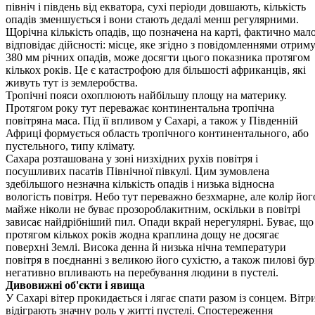
північ і південь від екватора, сухі періоди довшають, кількість
опадів зменшується і вони стають дедалі менш регулярними.
Щорічна кількість опадів, що позначена на карті, фактично мал
відповідає дійсності: місце, яке згідно з повідомленнями отрим
380 мм річних опадів, може досяг­ти цього показника протягом
кількох років. Це є катастрофою для більшості африканців, які
живуть тут із землеробства.
Тропічні пояси охоплюють найбільшу площу на материку.
Протягом року тут переважає континентальна тропічна
повітряна маса. Під її впливом у Сахарі, а також у Південній
Африці формується область тропічного континентального, або
пустельного, типу клімату.
Сахара розташована у зоні низхідних рухів повітря і
посушливих пасатів Північної півкулі. Цим зумовлена
здебільшого незначна кількість опадів і низька відносна
вологість повітря. Небо тут переважно безхмарне, але колір йог
майже ніколи не буває прозороблакитним, оскільки в повітрі
зависає найдрібніший пил. Опади вкрай нерегулярні. Буває, що
протягом кількох років жодна краплина дощу не досягає
поверхні Землі. Висока денна й низька нічна температури
повітря в поєднанні з великою його сухістю, а також пилові бур
негативно впливають на перебування людини в пустелі.
Дивовижні об'єкти і явища
У Сахарі вітер прокидається і лягає спати разом із сонцем. Вітр
відіграють значну роль у житті пустелі. Спостере­ження