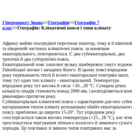
Гіпермаркет Знань
>>
Географія
>>
Географія 7
клас
>>Географія: Кліматичні пояси і типи клімату
Африку майже посередині перетинає екватор, тому в її північні
та південній частинах кліматичні пояси, за винятком
екваторіального, повторюються. Є два субекваторіальні, два
тропічні й два субтропічні пояси.
Екваторіальний пояс охоплює вузьку прибережну смугу вздовж
Гвінейської затоки і западину Конго. В цьому поясі впродовж
року переважають теплі й вологі екваторіальні повітряні маси,
тому тут один тип клімату - екваторіальний. Температура
впродовж року тут висока й сягає +26...28 °С. Сумарна річна
кількість опадів становить понад 2000 мм, і розподіляються вон
рівномірно протягом року.
Субекваторіальні кліматичні пояси з характерним для них субек
ваторіальним типом клімату розташовані обабіч екваторіальног
по­ясу, приблизно до широти 15-20°. Тут упродовж року
спостерігається також висока температура (+25...28 °С), але чітк
простежується чергування літнього вологого й зимового сухого
періодів. Це пов'язано зі зміною типів повітряних мас за