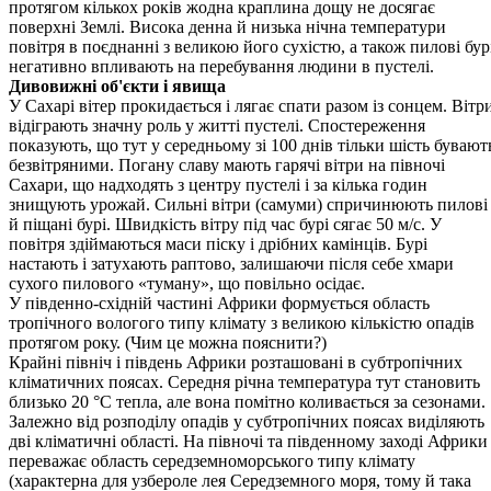
протягом кількох років жодна краплина дощу не досягає
поверхні Землі. Висока денна й низька нічна температури
повітря в поєднанні з великою його сухістю, а також пилові бур
негативно впливають на перебування людини в пустелі.
Дивовижні об'єкти і явища
У Сахарі вітер прокидається і лягає спати разом із сонцем. Вітр
відіграють значну роль у житті пустелі. Спостере­ження
показують, що тут у середньому зі 100 днів тільки шість бува­ют
безвітряними. Погану славу мають гарячі вітри на півночі
Сахари, що надходять з центру пустелі і за кілька годин
знищують урожай. Сильні вітри (самуми) спричинюють пилові
й піщані бурі. Швидкість вітру під час бурі сягає 50 м/с. У
повітря здіймаються маси піску і дрібних камінців. Бурі
настають і затухають раптово, залишаючи після себе хмари
сухого пилового «туману», що повільно осідає.
У південно-східній частині Африки формується область
тропічного вологого типу клімату з великою кількістю опадів
протягом року. (Чим це можна пояснити?)
Крайні північ і південь Африки розташовані в субтропічних
кліматичних поясах. Середня річна температура тут становить
близько 20 °С тепла, але вона помітно коливається за сезонами.
Залежно від розподілу опадів у субтропічних поясах виділяють
дві кліматичні області. На півночі та південному заході Африки
переважає область середземноморського типу клімату
(характерна для узбероле лея Середземного моря, тому й така