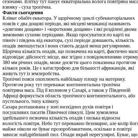
сезонами. Влітку тут панує еква­торіальна волога повітряна маса
взимку - суха тропічна.
Факти сьогодення
Клімат обабіч екватора. У щорічному циклі субекваторіальних
поясів є два дощові періоди, які місцеві мешканці називають
«довгими дощами» і «короткими дощами» і які розділені двома
зимо­вими сухими періодами. Якщо просуватися по карті на
північ і південь від екватора, сухі періоди довшають, кількість
опадів зменшується і вони стають дедалі менш регулярними.
Щорічна кількість опадів, що позначена на карті, фактично мал
відповідає дійсності: місце, яке згідно з повідомленнями отрим
380 мм річних опадів, може досяг­ти цього показника протягом
кількох років. Це є катастрофою для більшості африканців, які
живуть тут із землеробства.
Тропічні пояси охоплюють найбільшу площу на материку.
Протягом року тут переважає континентальна тропічна
повітряна маса. Під її впливом у Сахарі, а також у Південній
Африці формується область тропічного континентального, або
пустельного, типу клімату.
Сахара розташована у зоні низхідних рухів повітря і
посушливих пасатів Північної півкулі. Цим зумовлена
здебільшого незначна кількість опадів і низька відносна
вологість повітря. Небо тут переважно безхмарне, але колір йог
майже ніколи не буває прозороблакитним, оскільки в повітрі
зависає найдрібніший пил. Опади вкрай нерегулярні. Буває, що