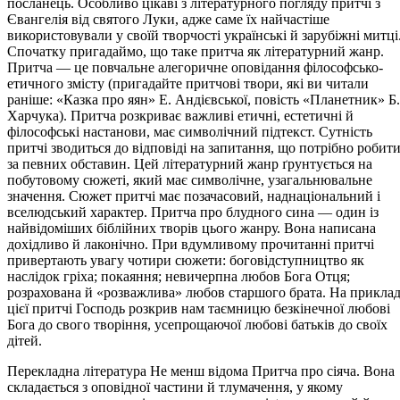
посланець. Особливо цікаві з літературного погляду притчі з
Євангелія від святого Луки, адже саме їх найчастіше
використовували у своїй творчості українські й зарубіжні митці
Спочатку пригадаймо, що таке притча як літературний жанр.
Притча — це повчальне алегоричне оповідання філософсько-
етичного змісту (пригадайте притчові твори, які ви читали
раніше: «Казка про яян» Е. Андієвської, повість «Планетник» Б.
Харчука). Притча розкриває важливі етичні, естетичні й
філософські настанови, має символічний підтекст. Сутність
притчі зводиться до відповіді на запитання, що потрібно робит
за певних обставин. Цей літературний жанр ґрунтується на
побутовому сюжеті, який має символічне, узагальнювальне
значення. Сюжет притчі має позачасовий, наднаціональний і
вселюдський характер. Притча про блудного сина — один із
найвідоміших біблійних творів цього жанру. Вона написана
дохідливо й лаконічно. При вдумливому прочитанні притчі
привертають увагу чотири сюжети: боговідступництво як
наслідок гріха; покаяння; невичерпна любов Бога Отця;
розрахована й «розважлива» любов старшого брата. На приклад
цієї притчі Господь розкрив нам таємницю безкінечної любові
Бога до свого творіння, усепрощаючої любові батьків до своїх
дітей.
Перекладна література Не менш відома Притча про сіяча. Вона
складається з оповідної частини й тлумачення, у якому