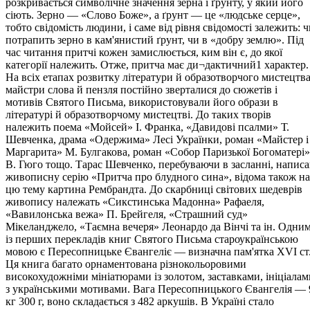
розкривається символічне значення зерна і ґрунту, у який його
сіють. Зерно — «Слово Боже», а ґрунт — це «людське серце»,
тобто свідомість людини, і саме від рівня свідомості залежить: 
потрапить зерно в кам'янистий ґрунт, чи в «добру землю». Під
час читання притчі кожен замислюється, ким він є, до якої
категорії належить. Отже, притча має ди¬дактичний1 характер.
На всіх етапах розвитку літератури й образотворчого мистецтв
майстри слова й пензля постійно зверталися до сюжетів і
мотивів Святого Письма, використовували його образи в
літературі й образотворчому мистецтві. До таких творів
належить поема «Мойсей» І. Франка, «Давидові псалми» Т.
Шевченка, драма «Одержима» Лесі Українки, роман «Майстер і
Маргарита» М. Булгакова, роман «Собор Паризької Богоматері»
В. Гюго тощо. Тарас Шевченко, перебуваючи в засланні, написа
живописну серію «Притча про блудного сина», відома також на
цю тему картина Рембрандта. До скарбниці світових шедеврів
живопису належать «Сикстинська Мадонна» Рафаеля,
«Вавилонська вежа» П. Брейгеля, «Страшний суд»
Мікеланджело, «Таємна вечеря» Леонардо да Вінчі та ін. Одни
із перших перекладів книг Святого Письма староукраїнською
мовою є Пересопницьке Євангеліє — визначна пам'ятка XVI ст
Ця книга багато орнаментована різнокольоровими
високохудожніми мініатюрами із золотом, заставками, ініціалам
з українськими мотивами. Вага Пересопницького Євангелія — 
кг 300 г, воно складається з 482 аркушів. В Україні стало