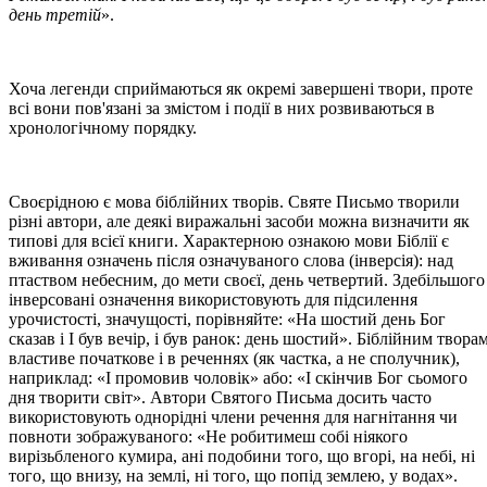
день третій
».
Хоча легенди сприймаються як окремі завершені твори, проте
всі вони пов'язані за змістом і події в них розвиваються в
хронологічному порядку.
Своєрідною є мова біблійних творів. Святе Письмо творили
різні автори, але деякі виражальні засоби можна визначити як
типові для всієї книги. Характерною ознакою мови Біблії є
вживання означень після означуваного слова (інверсія): над
птаством небесним, до мети своєї, день четвертий. Здебільшого
інверсовані означення використовують для підсилення
урочистості, значущості, порівняйте: «На шостий день Бог
сказав і І був вечір, і був ранок: день шостий». Біблійним твора
властиве початкове і в реченнях (як частка, а не сполучник),
наприклад: «І промовив чоловік» або: «І скінчив Бог сьомого
дня творити світ». Автори Святого Письма досить часто
використовують однорідні члени речення для нагнітання чи
повноти зображуваного: «Не робитимеш собі ніякого
вирізьбленого кумира, ані подобини того, що вгорі, на небі, ні
того, що внизу, на землі, ні того, що попід землею, у водах».