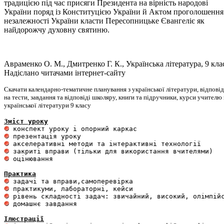
традицією під час присяги Президента на вірність народові
України поряд із Конституцією України й Актом проголошення
незалежності України класти Пересопницьке Євангеліє як
найдорожчу духовну святиню.
Авраменко О. М., Дмитренко Г. К., Українська література, 9 кла
Надіслано читачами інтернет-сайту
Скачати календарно-тематичне планування з української літератури, відповід
на тести, завдання та відповіді школяру, книги та підручники, курси учителю 
української літератури 9 класу
Зміст уроку
 оцінювання 

Практика
 домашнє завдання 

Ілюстрації