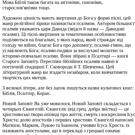
Мова Біблії також багата на антоніми, синоніми,
старослов'янізми тощо.
Художню цінність мають звертання до Бога у формі пісні, цей
жанр релігійної лірики називається псалмом. Автором більшост
псалмів уважають царя Давида (звідси й назва — Давидові
псалми). Ці пісні-звертання за тематичними особливостями
поділяються на благальні, у яких народ, який страждає від
голоду чи війни, благає Бога про допомогу; псалми-гімни, що
уславлюють Бога; псалми-подяки за вислухані молитви та
історико-повчальні псалми. Вони зібрані в Псалтирі — книзі
Старого Заповіту. Переспіви біблійних псалмів наявні в
поетичній спадщині Г. Сковороди й Т. Шевченка. Цей
літературний жанр ви згадаєте незабаром, коли вивчатимете
творчість цих митців.
З великої літери, але без лапок пишуться назви культових книг:
Біблія, Псалтир, Коран.
Новий Заповіт Як уже мовилося, Новий Заповіт складається з
чотирьох Євангелій. Євангеліє (від грец. добра звістка) — це
християнські твори-оповіді про життя, смерть і воскресіння Ісу
Христа; долю апостолів і перших християн. Євангелії написані
Матвієм, Марком, Лукою та Іоанном, учнями Ісуса Христа. їх
називають апостолами, що в перекладі з грецької означає