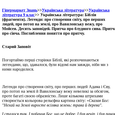
Гіпермаркет Знань
>>
Українська література
>>
Українська
література 9 клас
>> Українська література: Біблія
(фрагменти). Легенди: про створення світу, про перших
людей, про потоп на землі, про Вавилонську вежу, про
Мойсея. Десять заповідей. Притча про блудного сина. Притч
про сіяча. Поглиблення поняття про притчу.
Старий Заповіт
Погортаймо перші сторінки Біблії, які розпочинаються
легендами, що, здавалося, були відомі нам завжди, ніби ми з
ними народилися.
Легенди про створення світу, про перших людей Адама і Єву,
про потоп на землі й Вавилонську вежу невеликі за обсягом,
проте багаті своєю образністю. Лише кількома штрихами
створюється кольорова рельєфна картина світу: «
Сказав Бог:
"Нехай на Землі виросте всіляка зелень: трава й дерева".
І сталося так. І побачив Бог, що це добре. І був вечір, і був рано