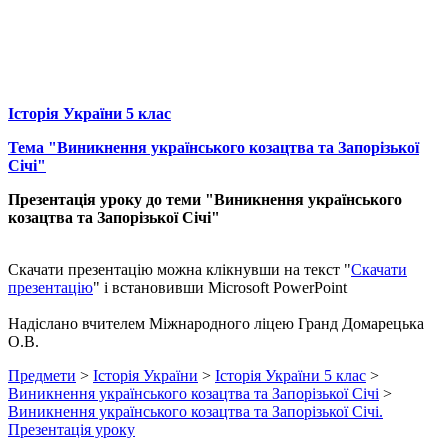
Історія України 5 клас
Тема "Виникнення українського козацтва та Запорізької
Січі"
Презентація уроку до теми "Виникнення українського
козацтва та Запорізької Січі"
Cкачати презентацію можна клікнувши на текст "
Скачати
презентацію
" і встановивши Microsoft PowerPoint
Надіслано вчителем Міжнародного ліцею Гранд Домарецька
О.В.
Предмети
>
Історія України
>
Історія України 5 клас
>
Виникнення українського козацтва та Запорізької Січі
>
Виникнення українського козацтва та Запорізької Січі.
Презентація уроку