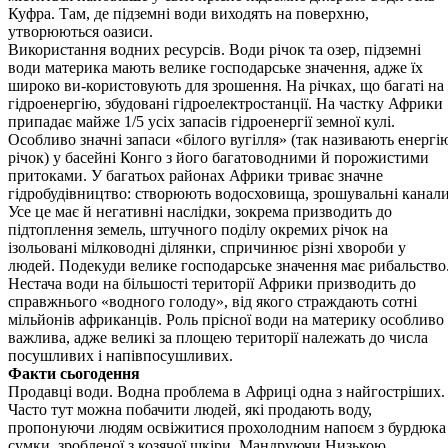
Куфра. Там, де підземні води виходять на поверхню,
утворюються оазиси.
Використання водних ресурсів. Води річок та озер, підземні
води материка мають велике господарське значення, адже їх
широко ви-користовують для зрошення. На річках, що багаті на
гідроенергію, збудовані гідроелектростанції. На частку Африки
припадає майже 1/5 усіх запасів гідроенергії земної кулі.
Особливо значні запаси «білого вугілля» (так називають енергі
річок) у басейні Конго з його багатоводними й порожистими
притоками. У багатьох райо­нах Африки триває значне
гідробудівництво: створюють водосхови­ща, зрошувальні канали
Усе це має й негативні наслідки, зокрема призводить до
підтоплення земель, штучного поділу окремих річок на
ізольовані мілководні ділянки, спричинює різні хвороби у
людей. Подекуди велике господарське значення має рибальство
Нестача води на більшості території Африки призводить до
справжнього «водного голоду», від якого страждають сотні
мільйонів африканців. Роль прісної води на материку особливо
важлива, адже великі за площею території належать до числа
посушливих і напівпосушливих.
Факти сьогодення
Продавці води. Водна проблема в Африці одна з найгостріших.
Часто тут можна побачити людей, які продають воду,
пропонуючи людям освіжитися прохолодним напоєм з бурдюка 
сумки, зробленої з козячої шкіри. Мандруючи Низькою