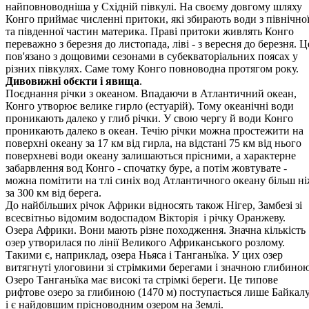
найповноводніша у Східній півкулі. На своєму довгому шляху
Конго приймає численні притоки, які збирають води з північно
та південної час­тин материка. Праві притоки живлять Конго
переважно з березня до листопада, ліві - з вересня до березня. Ц
пов'язано з дощовими сезо­нами в субекваторіальних поясах у
різних півкулях. Саме тому Конго повноводна протягом року.
Дивовижні обєкти і явища
.
Поєднання річки з океаном. Впадаючи в Атлантичний океан,
Конго утворює велике гирло (естуарій). Тому океанічні води
проникають далеко у глиб річки. У свою чергу й води Конго
проникають далеко в океан. Течію річки можна простежити на
поверхні океану за 17 км від гирла, на відстані 75 км від нього
поверхневі води океану залишаються прісними, а характерне
забарвлення вод Конго - спо­чатку буре, а потім жовтувате -
можна помітити на тлі синіх вод Атлантичного океану більш н
за 300 км від берега.
До найбільших річок Африки відносять також Нігер, Замбезі зі
всесвітньо відомим водоспадом Вікторія і річку Оранжеву.
Озера Африки. Вони мають різне походження. Значна кількість
озер утворилася по лінії Великого Африканського розлому.
Такими є, наприклад, озера Ньяса і Танганьїка. У цих озер
витягнуті улогови­ни зі стрімкими берегами і значною глибиною
Озеро Танганьїка має високі та стрімкі береги. Це типове
рифтове озеро за глибиною (1470 м) поступається лише Байкал
і є найдовшим прісноводним озером на Землі.