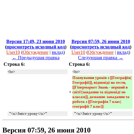
Версия 17:49, 23 июня 2010
Версия 07:59, 26 июня 2010
(
просмотреть исходный код
)
(
просмотреть исходный код
)
User10
(
Обсуждение
|
вклад
)
User10
(
Обсуждение
|
вклад
)
← Предыдущая правка
Следующая правка →
Строка 6:
Строка 6:
<br>
<br>
Планування уроків з [[Географія|
Географії]], відповіді на тести, 
[[Гіпермаркет Знань - перший в 
+
світі!|завдання та відповіді по 
класам]], домашнє завадання та 
робота з [[Географія 7 клас|
географії 7 клас]] 
'''<u>Зміст уроку</u>'''
'''<u>Зміст уроку</u>'''
Версия 07:59, 26 июня 2010