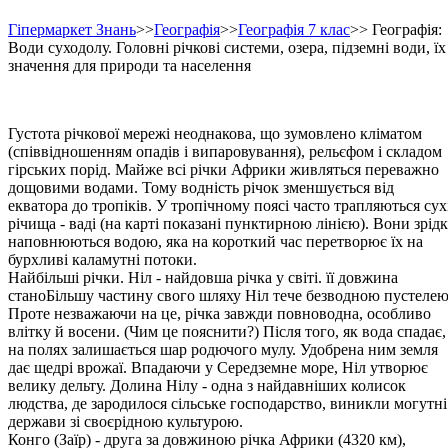
Гіпермаркет Знань
>>
Географія
>>
Географія 7 клас
>> Географія:
Води суходолу. Головні річкові системи, озера, підземні води, їх
значення для природи та населення
Густота річкової мережі неоднакова, що зумовлено кліматом
(співвідношенням опадів і випаровування), рельєфом і складом
гірсь­ких порід. Майже всі річки Африки живляться переважно
дощовими водами. Тому водність річок зменшується від
екватора до тропіків. У тропічному поясі часто трапляються сух
річища - ваді (на карті показані пунктирною лінією). Вони зрід
наповнюються водою, яка на короткий час перетворює їх на
бурхливі каламутні потоки.
Найбільші річки. Ніл - найдовша річка у світі. її довжина
станоБільшу частину свого шляху Ніл тече безводною пустелею
Проте незважаючи на це, річка завжди повноводна, особливо
влітку й восени. (Чим це пояснити?) Після того, як вода спадає,
на полях залишається шар родючого мулу. Удобрена ним земля
дає щедрі врожаї. Впадаючи у Середземне море, Ніл утворює
велику дельту. Долина Нілу - одна з найдавніших колисок
людства, де зародилося сільське господарство, виникли могутні
держави зі своєрідною культурою.
Конго (Заїр) - друга за довжиною річка Африки (4320 км),