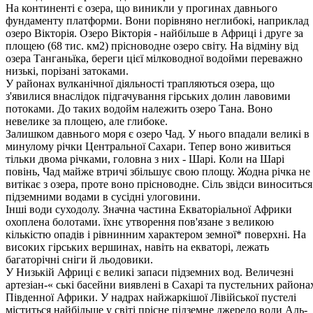
На континенті є озера, що виникли у прогинах давнього
фундамен­ту платформи. Вони порівняно неглибокі, наприклад
озеро Вікторія. Озеро Вікторія - найбільше в Африці і друге за
площею (68 тис. км2) прісноводне озеро світу. На відміну від
озера Танганьїка, береги цієї мілководної водойми переважно
низькі, порізані затоками.
У районах вулканічної діяльності трапляються озера, що
з'явилися внаслідок підгачування гірських долин лавовими
потоками. До таких водойм належить озеро Тана. Воно
невелике за площею, але глибоке.
Залишком давнього моря є озеро Чад. У нього впадали великі в
ми­нулому річки Центральної Сахари. Тепер воно живиться
тільки двома річками, головна з них - Шарі. Коли на Шарі
повінь, Чад майже втричі збільшує свою площу. Жодна річка не
витікає з озера, проте воно прісноводне. Сіль звідси виноситься
підземними водами в сусідні улоговини.
Інші води суходолу. Значна частина Екваторіальної Африки
охоп­лена болотами. їхнє утворення пов'язане з великою
кількістю опадів і рівнинним характером земної* поверхні. На
високих гірських вер­шинах, навіть на екваторі, лежать
багаторічні сніги й льодовики.
У Низькій Африці є великі запаси підземних вод. Величезні
артезіан-« ські басейни виявлені в Сахарі та пустельних района
Південної Аф­рики. У надрах найжаркішої Лівійської пустелі
міститься найбільше у світі прісне підземне джерело води Аль-