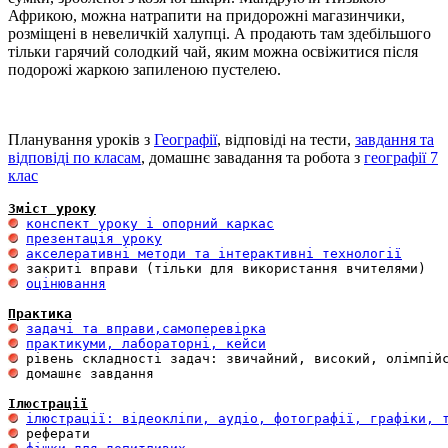
Африкою, можна натрапити на придорожні магазинчики,
розміщені в невеличкій халупці. А продають там здебільшого
тільки гарячий солодкий чай, яким можна освіжитися після
подорожі жаркою запиленою пустелею.
Планування уроків з
Географії
, відповіді на тести,
завдання та
відповіді по класам
, домашнє завадання та робота з
географії 7
клас
Зміст уроку
конспект уроку і опорний каркас
презентація уроку
акселеративні методи та інтерактивні технології
оцінювання
Практика
задачі та вправи,самоперевірка
практикуми, лабораторні, кейси
 домашнє завдання 

Ілюстрації
ілюстрації: відеокліпи, аудіо, фотографії, графіки, 