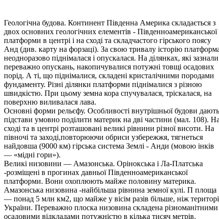
Геологічна будова. Континент Південна Америка складається з
двох основних геологічних елементів - Південноамериканської
плат­форми в центрі і на сході та складчастого гірського поясу
Анд (див. карту на форзаці). За свою тривалу історію платформ
неодноразово піднімалася і опускалася. На ділянках, які зазнали
переважно опускань, накопичувалися потужні товщі осадових
порід. А ті, що піднімалися, складені кристалічними породами
фундаменту. Різні ділянки платформи піднімалися з різною
швидкістю. При цьому земна кора спучувалася, тріскалася, на
поверхню виливалася лава.
Основні форми рельєфу. Особливості внутрішньої будови дают
підстави умовно поділити материк на дві частини (мал. 108). Н
сході та в центрі розташовані великі рівнини різної висоти. На
півночі та заході,повторюючи обриси узбережжя, тягнеться
найдовша (9000 км) гірська система Землі - Анди (мовою інків
— «мідні гори»).
Великі низовини — Амазонська. Орінокська і Ла-Платська
-розміщені в прогинах давньої Південноамериканської
платформи. Вони охоплюють майже половину материка.
Амазонська низовина -найбільша рівнина земної кулі. П площа
— понад 5 млн км2, що май­же у вісім разів більше, ніж територ
України. Переважно плоска низовина складена різноманітними
осадовими відкладами потуж­ністю в кілька тисяч метрів.