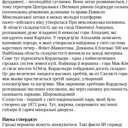
фундамент, - лесоподібні суглинки. Вони легко розмиваються, і
тому територія Центральних і Великих рівнин подекуди сильно
почленована річковими долинами та ярами.Навколо
Мексиканської затоки в межах молодої платформи
палео¬зойського віку утворилася При мексиканська низовина.
В області складчастості, що на сході Північної Америки,
розташовані дуже згладжені й невисокі гори Аппалачі, які
нагадують наші Карпати. У передгір'ях Аппалачів залягають
вапнякові породи, в яких утворилася найдовша у світі система
карстових печер - Флінт-Мамонтова. Довжина її близько 500 км
Найбільша область складчастості виникла на заході материка.
Саме тут підносяться Кордильєри - одна з найвеличніших
гірських систем земної кулі. Найвища її вершина - гора Мак-Кі
лі сягає висоти 6194 м. Кордильєри побудовані досить складно.
Це два величезні ланцюги високих хребтів, як-от Скелясті гори
між якими простягається третій ланцюг, утворений
плоскогір'ями та нагір'ями. Між окремими хребтами Кордильєр
розташовані численні улоговини, які через панівну рослинність
називають парками. Широковідомий
Єллоустон - перший у світі національний парк, який було
створено ще 1872 року. Тут, зокрема, охороняють численні
гейзери й гарячі мінеральні джерела .
Наука стверджує
Гірські вершини можуть знижуватися. Такі факти ІИ справді