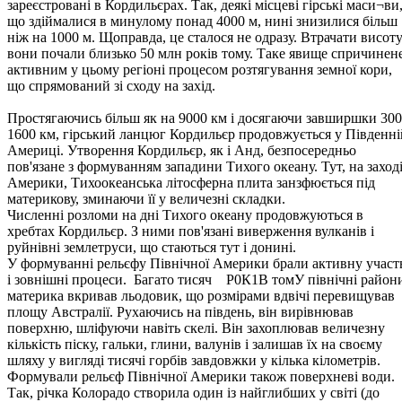
зареєстровані в Кордильєрах. Так, деякі місцеві гірські маси¬ви
що здіймалися в минулому понад 4000 м, нині знизилися більш
ніж на 1000 м. Щоправда, це сталося не одразу. Втрачати висот
вони почали близько 50 млн років тому. Таке явище спричинен
активним у цьому регіоні процесом розтягування земної кори,
що спрямований зі сходу на захід.
Простягаючись більш як на 9000 км і досягаючи завширшки 300
1600 км, гірський ланцюг Кордильєр продовжується у Південні
Америці. Утворення Кордильєр, як і Анд, безпосередньо
пов'язане з формуванням западини Тихого океану. Тут, на заход
Америки, Тихоокеанська літосферна плита занзфюється під
материкову, зминаючи її у величезні складки.
Численні розломи на дні Тихого океану продовжуються в
хребтах Кордильєр. З ними пов'язані виверження вулканів і
руйнівні землетруси, що стаються тут і донині.
У формуванні рельєфу Північної Америки брали активну участ
і зовнішні процеси. Багато тисяч Р0К1В томУ північні район
материка вкривав льодовик, що розмірами вдвічі перевищував
площу Австралії. Рухаючись на південь, він вирівнював
поверхню, шліфуючи навіть скелі. Він захоплював величезну
кількість піску, гальки, глини, валунів і залишав їх на своєму
шляху у вигляді тисячі горбів завдовжки у кілька кілометрів.
Формували рельєф Північної Америки також поверхневі води.
Так, річка Колорадо створила один із найглибших у світі (до