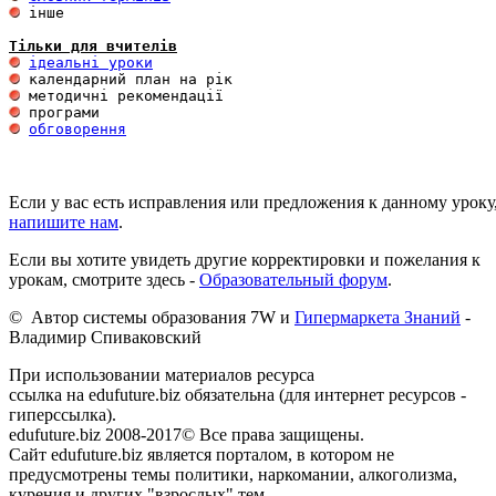
 інше 

Тільки для вчителів
ідеальні уроки
обговорення
Если у вас есть исправления или предложения к данному уроку
напишите нам
.
Если вы хотите увидеть другие корректировки и пожелания к
урокам, смотрите здесь -
Образовательный форум
.
© Автор системы образования 7W и
Гипермаркета Знаний
-
Владимир Спиваковский
При использовании материалов ресурса
ссылка на edufuture.biz обязательна (для интернет ресурсов -
гиперссылка).
edufuture.biz 2008-2017© Все права защищены.
Сайт edufuture.biz является порталом, в котором не
предусмотрены темы политики, наркомании, алкоголизма,
курения и других "взрослых" тем.