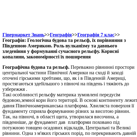
Гіпермаркет Знань
>>
Географія
>>
Географія 7 клас
>>
Географія: Геологічна будова та рельєф, їх порівняння з
Південною Америкою. Роль вулканізму та давнього
зледеніння у формуванні сучасного рельєфу. Корисні
копалини, закономірності їх поширення
Географічна будова та рельєф.
Переважно рівнинні простори
центральної частини Північної Америки на сході й заході
оточені гірськими хребтами, що, як і в Південній Америці,
простягаються здебільшого з півночі на південь і тяжіють до
узбережжя .
Такі особливості рельєфу материка зумовлені передусім
будовою,земної кори його території. В основі континенту лежи
давня Північноамериканська платформа. Хвиляста поверхня її
фундаменту сприяла формуванню різних за висотою рівнин.
Так, на півночі, в області щита, утворилася височина, а
південніше, де фундамент дав платформи поховано під
потужною товщею осадових відкладів, Центральні та Великі
рівнини. Одна з м'яких гірських порід, по перекривають давній