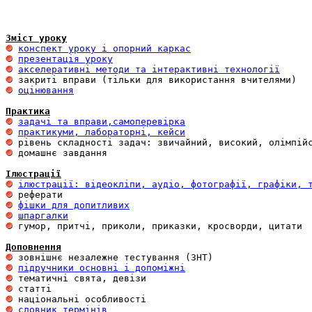
Зміст уроку
конспект уроку і опорний каркас
презентація уроку
акселеративні методи та інтерактивні технології
оцінювання
Практика
задачі та вправи,самоперевірка
практикуми, лабораторні, кейси
 домашнє завдання 

Ілюстрації
ілюстрації: відеокліпи, аудіо, фотографії, графіки, 
фішки для допитливих
шпаргалки
 гумор, притчі, приколи, приказки, кросворди, цитати

Доповнення
підручники основні і допоміжні
словник термінів