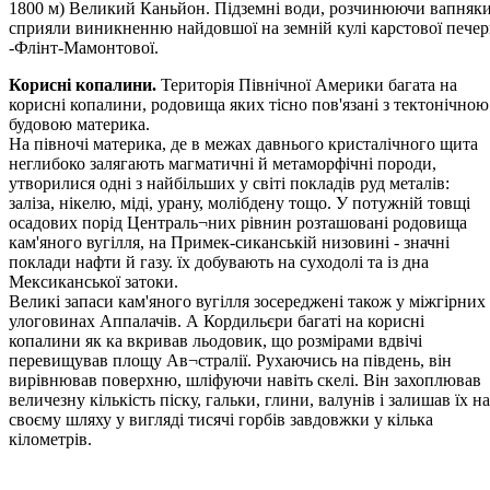
1800 м) Великий Каньйон. Підземні води, розчинюючи вапняки
сприяли виникненню найдовшої на земній кулі карстової пече
-Флінт-Мамонтової.
Корисні копалини.
Територія Північної Америки багата на
корисні копалини, родовища яких тісно пов'язані з тектонічною
будовою материка.
На півночі материка, де в межах давнього кристалічного щита
неглибоко залягають магматичні й метаморфічні породи,
утворилися одні з найбільших у світі покладів руд металів:
заліза, нікелю, міді, урану, молібдену тощо. У потужній товщі
осадових порід Централь¬них рівнин розташовані родовища
кам'яного вугілля, на Примек-сиканській низовині - значні
поклади нафти й газу. їх добувають на суходолі та із дна
Мексиканської затоки.
Великі запаси кам'яного вугілля зосереджені також у міжгірних
улоговинах Аппалачів. А Кордильєри багаті на корисні
копалини як ка вкривав льодовик, що розмірами вдвічі
перевищував площу Ав¬стралії. Рухаючись на південь, він
вирівнював поверхню, шліфуючи навіть скелі. Він захоплював
величезну кількість піску, гальки, глини, валунів і залишав їх на
своєму шляху у вигляді тисячі горбів завдовжки у кілька
кілометрів.