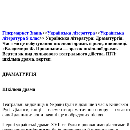
Гіпермаркет Знань
>>
Українська література
>>
Українська
література 9 клас
>> Українська література: Драматургія.
Час і місце побутування шкільної драми, її роль, виконавці.
«Владимир» Ф. Прокопавич — зразок шкільної драми.
Вертеп як вид лялькового театрального дійства. ПГЛ:
шкільна драма, вертеп.
ДРАМАТУРГІЯ
Шкільна драма
Театральні видовища в Україні були відомі ще з часів Київської
Русі. Діалоги, танці — елементи драматичного твору — сягают
сивої давнини: вони наявні ще в обрядових піснях.
Перші українські драми ХVІІ ст. були віршованими діалогами й
називалися
шкільними
, бо їх створювали й виконували в