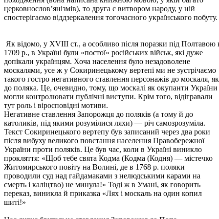
церковнослов’янізмів), то друга є витвором народу, у ній
спостерігаємо віддзеркалення тогочасного українського побуту.
Як відомо, у ХVІІІ ст., а особливо після поразки під Полтавою 
1709 р., в Україні були «постої» російських військ, які дуже
допікали українцям. Хоча населення було незадоволене
москалями, усе ж у Сокиринецькому вертепі ми не зустрічаємо
такого гостро негативного ставлення персонажів до москаля, як
до поляка. Це, очевидно, тому, що москалі як окупанти України
могли контролювати публічні виступи. Крім того, відігравали
тут роль і віросповідні мотиви.
Негативне ставлення Запорожця до поляків (а тому й до
католиків, під якими розумілися ляхи) — річ самозрозуміла.
Текст Сокиринецького вертепу був записаний через два роки
після вибуху великого повстання населення Правобережної
України проти поляків. Це був час, коли в Україні виникло
прокляття: «Щоб тебе свята Кодма (Кодма (Кодня) — містечко
Житомирського повіту на Волині, де в 1768 р. поляки
проводили суд над гайдамаками з нелюдськими карами на
смерть і каліцтво) не минула!» Тоді ж в Умані, як говорить
переказ, виникла й приказка «Лях і москаль на один копил
шиті!»