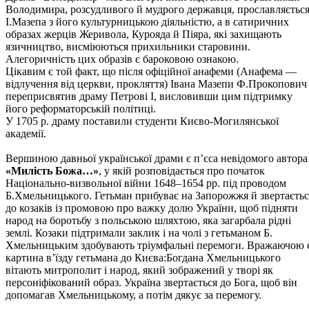
Володимира, розсудливого й мудрого державця, прославляєтьс
І.Мазепа з його культурницькою діяльністю, а в сатиричних
образах жерців Жеривола, Курояда й Піяра, які захищають
язичництво, висміюються прихильники старовини.
Алегоричність цих образів є бароковою ознакою.
Цікавим є той факт, що після офіційної анафеми (Анафема —
відлучення від церкви, прокляття) Івана Мазепи Ф.Прокопович
переприсвятив драму Петрові І, висловивши цим підтримку
його реформаторській політиці.
У 1705 р. драму поставили студенти Києво-Могилянської
академії.
Вершиною давньої української драми є п’єса невідомого автора
«Милість Божа…»
, у якій розповідається про початок
Національно-визвольної війни 1648–1654 рр. під проводом
Б.Хмельницького. Гетьман прибуває на Запорожжя й звертаєтьс
до козаків із промовою про важку долю України, щоб підняти
народ на боротьбу з польською шляхтою, яка загарбала рідні
землі. Козаки підтримали заклик і на чолі з гетьманом Б.
Хмельницьким здобувають тріумфальні перемоги. Вражаючою 
картина в’їзду гетьмана до Києва:Богдана Хмельницького
вітають митрополит і народ, який зображений у творі як
персоніфікований образ. Україна звертається до Бога, щоб він
допомагав Хмельницькому, а потім дякує за перемогу.