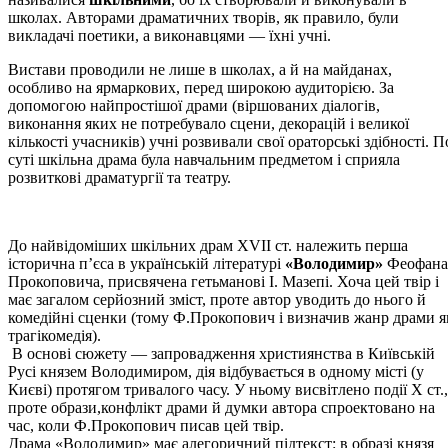
школах. Авторами драматичних творів, як правило, були
викладачі поетики, а виконавцями — їхні учні.
Вистави проводили не лише в школах, а й на майданах,
особливо на ярмаркових, перед широкою аудиторією. За
допомогою найпростішої драми (віршованих діалогів,
виконання яких не потребувало сцени, декорацій і великої
кількості учасників) учні розвивали свої ораторські здібності. П
суті шкільна драма була навчальним предметом і сприяла
розвиткові драматургії та театру.
До найвідоміших шкільних драм ХVІІ ст. належить перша
історична п’єса в українській літературі
«Володимир»
Феофана
Прокоповича, присвячена гетьманові І. Мазепі. Хоча цей твір і
має загалом серйозний зміст, проте автор уводить до нього й
комедійні сценки (тому Ф.Прокопович і визначив жанр драми я
трагікомедія).
В основі сюжету — запровадження християнства в Київській
Русі князем Володимиром, дія відбувається в одному місті (у
Києві) протягом тривалого часу. У ньому висвітлено події Х ст.,
проте образи,конфлікт драми й думки автора спроектовано на
час, коли Ф.Прокопович писав цей твір.
Драма «Володимир» має алегоричний підтекст: в образі князя