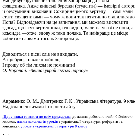
Нас дивує брутальне ставлення Запорожця до Попа —
священика. Адже київські бурсаки (студенти) — імовірні автор
й безсумнівні виконавці Сокиринецького вертепу — самі мали
стати священиками — чому ж вони так негативно ставилися до
Попа? Відповідаючи на це запитання, ми можемо висловити
здогад, що і тут вертепники, очевидно, мали на увазі не попа, а
ксьондза —отже, знову ж таки поляка. Та найкраще це місце
«обійти» словами того ж Запорожця:
Доводиться з пісні слів не викидати,
А що було, то вже пройшло,
І прошу об тім лихом не поминати!
О. Воропай. «Звичаї українського народу»
Авраменко О. М., Дмитренко Г. К., Українська література, 9 кла
Надіслано читачами інтернет-сайту
Підручники та книги по всім предметам
, домашня робота, онлайн бібліотеки
книжок,
плани конспектів уроків
з української літератури, реферати та
конспекти
уроків з української літератури 9 класу