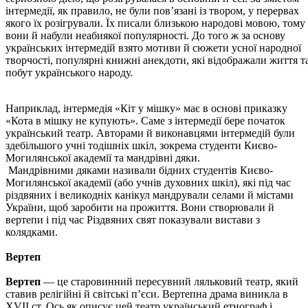
інтермедії, як правило, не були пов’язані із твором, у перервах
якого їх розігрували. Їх писали близькою народові мовою, тому
вони й набули неабиякої популярності. До того ж за основу
українських інтермедій взято мотиви й сюжети усної народної
творчості, популярні книжні анекдоти, які відображали життя т
побут українського народу.
Наприклад, інтермедія «Кіт у мішку» має в основі приказку
«Кота в мішку не купують». Саме з інтермедії бере початок
український театр. Авторами й виконавцями інтермедій були
здебільшого учні тодішніх шкіл, зокрема студенти Києво-
Могилянської академії та мандрівні дяки.
Мандрівними дяками називали бідних студентів Києво-
Могилянської академії (або учнів духовних шкіл), які під час
різдвяних і великодніх канікул мандрували селами й містами
України, щоб заробити на прожиття. Вони створювали й
вертепи і під час Різдвяних свят показували вистави з
колядками.
Вертеп
Вертеп
— це старовинний пересувний ляльковий театр, який
ставив релігійні й світські п’єси. Вертепна драма виникла в
ХVІІ ст. Ось як описує цей театр український етнограф і