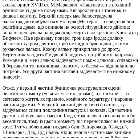
фольклорист ХVІІІ ст. М.Маркевич: «Наш вертеп є похідний
будиночок із двома поверхами. Він зроблений з тоненьких
дощок і картону. Верхній поверх має балюстраду, за
балюстрадою відбувається містерія (Містерія — середньовічна
релігійна драма, що виникла на основі літургійного дійства;
вона інсценізувала народження, смерть і воскресіння Христа): ц
Вифлеєм. На верхньому поверсі трон царя Ірода; долівку
обклеєно хутром для того, щоб не видно було щілин, якими
рухаються ляльки. Кожну ляльку прикріплено до дроту.
Вертепник уводить її у двері й водить у потрібному напрямку.
Розмова від імені ляльок відбувається поміж дячками, співакам
й бурсаками то пискливим голосом, то басом — відповідно до
потреби. Уся друга частина вистави відбувається на нижньому
поверсі».
Отже, у верхній частині будиночка розігрувалися сцени
релігійного змісту («свята» частина драми), а в нижній — із
світського життя, як правило, комічного характеру («народна»
частина драми). У верхній частині діяли святі й сатана, тут
відбувалися сцени поклоніння пастухів і волхвів. Ця частина
драми закінчувалася смертю Ірода, тож після цього люд мав би
веселитися, тому із цього моменту дія переносилася на нижній
ярус. Тут улюбленцями глядачів були Запорожець (Солдат),
Шинкарка, Дяк, Дід і Баба. Якщо перша частина має книжне
походження (вона написана книжною мовою, у якій багато