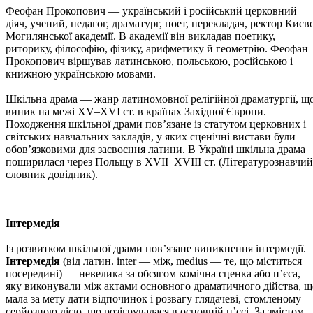
Феофан Прокопович — український і російський церковний
діяч, учений, педагог, драматург, поет, перекладач, ректор Києв
Могилянської академії. В академії він викладав поетику,
риторику, філософію, фізику, арифметику й геометрію. Феофан
Прокопович віршував латинською, польською, російською і
книжною українською мовами.
Шкільна драма — жанр латиномовної релігійної драматургії, щ
виник на межі ХV–ХVІ ст. в країнах Західної Європи.
Походження шкільної драми пов’язане із статутом церковних і
світських навчальних закладів, у яких сценічні вистави були
обов’язковими для засвоєння латини. В Україні шкільна драма
поширилася через Польщу в ХVІІ–ХVІІІ ст. (Літературознавчий
словник довідник).
Інтермедія
Із розвитком шкільної драми пов’язане виникнення інтермедії.
Інтермедія
(від латин. inter — між, medius — те, що міститься
посередині) — невелика за обсягом комічна сценка або п’єса,
яку виконували між актами основного драматичного дійства, щ
мала за мету дати відпочинок і розвагу глядачеві, стомленому
серйозною дією, що розігрувалася в основній п’єсі. За змістом