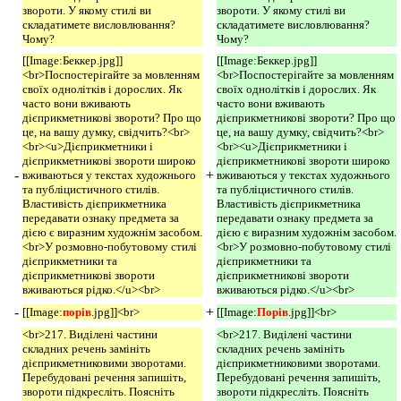
звороти. У якому стилі ви
звороти. У якому стилі ви
складатимете висловлювання?
складатимете висловлювання?
Чому?
Чому?
[[Image:Беккер.jpg]]
[[Image:Беккер.jpg]]
<br>Поспостерігайте за мовленням
<br>Поспостерігайте за мовленням
своїх однолітків і дорослих. Як
своїх однолітків і дорослих. Як
часто вони вживають
часто вони вживають
дієприкметникові звороти? Про що
дієприкметникові звороти? Про що
це, на вашу думку, свідчить?<br>
це, на вашу думку, свідчить?<br>
<br><u>Дієприкметники і
<br><u>Дієприкметники і
дієприкметникові звороти широко
дієприкметникові звороти широко
-
+
вживаються у текстах художнього
вживаються у текстах художнього
та публіцистичного стилів.
та публіцистичного стилів.
Властивість дієприкметника
Властивість дієприкметника
передавати ознаку предмета за
передавати ознаку предмета за
дією є виразним художнім засобом.
дією є виразним художнім засобом.
<br>У розмовно-побутовому стилі
<br>У розмовно-побутовому стилі
дієприкметники та
дієприкметники та
дієприкметникові звороти
дієприкметникові звороти
вживаються рідко.</u><br>
вживаються рідко.</u><br>
-
+
[[Image:
порів
.jpg]]<br>
[[Image:
Порів
.jpg]]<br>
<br>217. Виділені частини
<br>217. Виділені частини
складних речень замініть
складних речень замініть
дієприкметниковими зворотами.
дієприкметниковими зворотами.
Перебудовані речення запишіть,
Перебудовані речення запишіть,
звороти підкресліть. Поясніть
звороти підкресліть. Поясніть