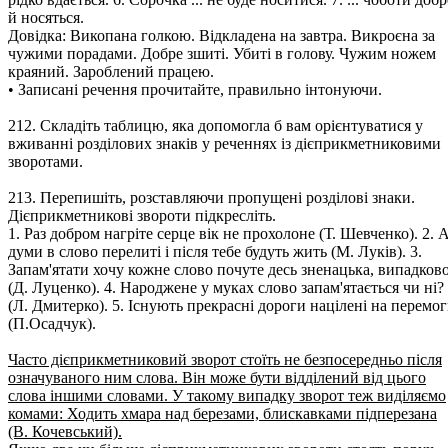
й носяться.
Довідка: Викопана голкою. Відкладена на завтра. Викроєна за
чужими порадами. Добре зшиті. Убиті в голову. Чужим ножем
краяний. Зароблений працею.
• Записані речення прочитайте, правильно інтонуючи.
212. Складіть таблицю, яка допомогла б вам орієнтуватися у
вживанні розділових знаків у реченнях із дієприкметниковими
зворотами.
213. Перепишіть, розставляючи пропущені розділові знаки.
Дієприкметникові звороти підкресліть.
1. Раз добром нагріте серце вік не прохолоне (Т. Шевченко). 2. 
думи в слово перелиті і після тебе будуть жить (М. Луків). 3.
Запам'ятати хочу кожне слово почуте десь зненацька, випадков
(Д. Луценко). 4. Народжене у муках слово запам'ятається чи ні?
(Л. Дмитерко). 5. Існують прекрасні дороги націлені на перемо
(П.Осадчук).
Часто дієприкметниковий зворот стоїть не безпосередньо після
означуваного ним слова. Він може бути відділений від цього
слова іншими словами. У такому випадку зворот теж виділяємо
комами: Ходить хмара над березами, блискавками підперезана
(В. Кочевський).