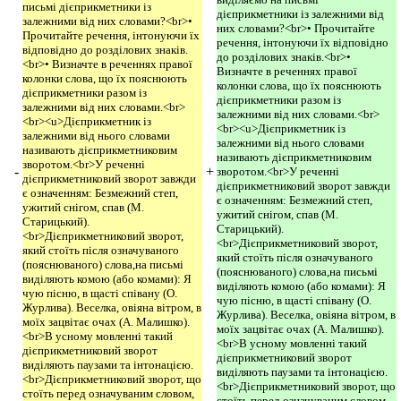
письмі дієприкметники із
дієприкметники із залежними від
залежними від них словами?<br>•
них словами?<br>• Прочитайте
Прочитайте речення, інтонуючи їх
речення, інтонуючи їх відповідно
відповідно до розділових знаків.
до розділових знаків.<br>•
<br>• Визначте в реченнях правої
Визначте в реченнях правої
колонки слова, що їх пояснюють
колонки слова, що їх пояснюють
дієприкметники разом із
дієприкметники разом із
залежними від них словами.<br>
залежними від них словами.<br>
<br><u>Дієприкметник із
<br><u>Дієприкметник із
залежними від нього словами
залежними від нього словами
називають дієприкметниковим
називають дієприкметниковим
зворотом.<br>У реченні
-
+
зворотом.<br>У реченні
дієприкметниковий зворот завжди
дієприкметниковий зворот завжди
є означенням: Безмежний степ,
є означенням: Безмежний степ,
ужитий снігом, спав (М.
ужитий снігом, спав (М.
Старицький).
Старицький).
<br>Дієприкметниковий зворот,
<br>Дієприкметниковий зворот,
який стоїть після означуваного
який стоїть після означуваного
(пояснюваного) слова,на письмі
(пояснюваного) слова,на письмі
виділяють комою (або комами): Я
виділяють комою (або комами): Я
чую пісню, в щасті співану (О.
чую пісню, в щасті співану (О.
Журлива). Веселка, овіяна вітром, в
Журлива). Веселка, овіяна вітром, в
моїх зацвітає очах (А. Малишко).
моїх зацвітає очах (А. Малишко).
<br>В усному мовленні такий
<br>В усному мовленні такий
дієприкметниковий зворот
дієприкметниковий зворот
виділяють паузами та інтонацією.
виділяють паузами та інтонацією.
<br>Дієприкметниковий зворот, що
<br>Дієприкметниковий зворот, що
стоїть перед означуваним словом,
стоїть перед означуваним словом,