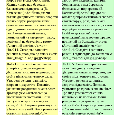
зворот теж виділяємо комами:
зворот теж виділяємо комами:
Ходить хмара над березами,
Ходить хмара над березами,
блискавками підперезана (В.
блискавками підперезана (В.
Кочевський).<br>Якщо два чи
Кочевський).<br>Якщо два чи
більше дієприкметникових звороти
більше дієприкметникових звороти
стоять поруч, розділові знаки
стоять поруч, розділові знаки
ставимо між ними так само, як між
ставимо між ними так само, як між
однорідними членами речення:
однорідними членами речення:
Геній — це великий талант,
Геній — це великий талант,
помножений на каторжну працю,
помножений на каторжну працю,
поділений на безжалісну втому
поділений на безжалісну втому
(Античний вислів).</u><br>
(Античний вислів).</u><br>
<br>214. Складіть і запишіть
<br>214. Складіть і запишіть
речення відповідно до таких схем:
речення відповідно до таких схем:
<br>[[Image:214дп.jpg]]&nbsp;
<br>[[Image:214дп.jpg]]&nbsp;
<br>215. З кожної пари речень
<br>215. З кожної пари речень
утворіть одне, ускладнене
утворіть одне, ускладнене
дієприкметниковим зворотом, що
дієприкметниковим зворотом, що
стоїть після означуваного слова.
стоїть після означуваного слова.
Утворені речення запишіть,
Утворені речення запишіть,
звороти підкресліть. Поясніть
звороти підкресліть. Поясніть
уживання розділових знаків.<br>•
уживання розділових знаків.<br>•
Троянда усміхається сонцю
Троянда усміхається сонцю
шовковими пелюстками. Вони
шовковими пелюстками. Вони
розтулені назустріч теплу та
розтулені назустріч теплу та
світлу.<br>• Хмарини розкошують
світлу.<br>• Хмарини розкошують
у блакитному небі. Вони розмлоєні
у блакитному небі. Вони розмлоєні
-
+
останнім теплом осені.<br>•
останнім теплом осені.<br>•