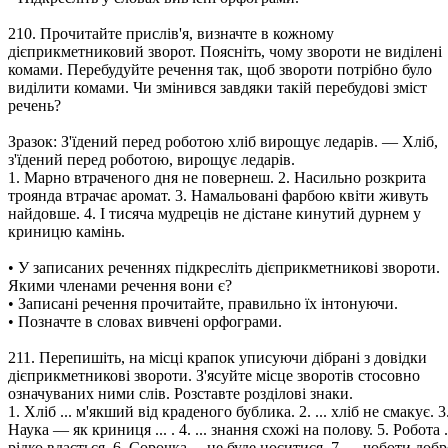
210. Прочитайте прислів'я, визначте в кожному
дієприкметниковий зворот. Поясніть, чому звороти не виділені
комами. Перебудуйте речення так, щоб звороти потрібно було
виділити комами. Чи змінився завдяки такій перебудові зміст
речень?
Зразок: З'їдений перед роботою хліб вирощує ледарів. — Хліб,
з'їдений перед роботою, вирощує ледарів.
1. Марно втраченого дня не повернеш. 2. Насильно розкрита
троянда втрачає аромат. 3. Намальовані фарбою квіти живуть
найдовше. 4. І тисяча мудреців не дістане кинутий дурнем у
криницю камінь.
• У записаних реченнях підкресліть дієприкметникові звороти.
Якими членами речення вони є?
• Записані речення прочитайте, правильно їх інтонуючи.
• Позначте в словах вивчені орфограми.
211. Перепишіть, на місці крапок уписуючи дібрані з довідки
дієприкметникові звороти. З'ясуйте місце зворотів стосовно
означуваних ними слів. Розставте розділові знаки.
1. Хліб ... м'якший від краденого бублика. 2. ... хліб не смакує. 3
Наука — як криниця ... . 4. ... знання схожі на полову. 5. Робота .
рідко вдається. 6. Сорочка ... не буде носитися. 7. ... чоботи добр