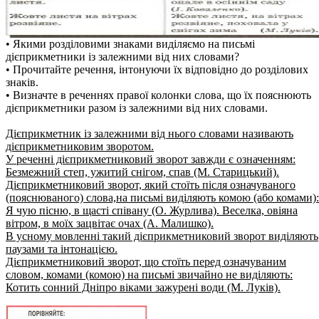
• Якими розділовими знаками виділяємо на письмі
дієприкметники із залежними від них словами?
• Прочитайте речення, інтонуючи їх відповідно до розділових
знаків.
• Визначте в реченнях правої колонки слова, що їх пояснюють
дієприкметники разом із залежними від них словами.
Дієприкметник із залежними від нього словами називають
дієприкметниковим зворотом.
У реченні дієприкметниковий зворот завжди є означенням:
Безмежний степ, ужитий снігом, спав (М. Старицький).
Дієприкметниковий зворот, який стоїть після означуваного
(пояснюваного) слова,на письмі виділяють комою (або комами):
Я чую пісню, в щасті співану (О. Журлива). Веселка, овіяна
вітром, в моїх зацвітає очах (А. Малишко).
В усному мовленні такий дієприкметниковий зворот виділяють
паузами та інтонацією.
Дієприкметниковий зворот, що стоїть перед означуваним
словом, комами (комою) на письмі звичайно не виділяють:
Котить сонний Дніпро віками зажурені води (М. Луків).