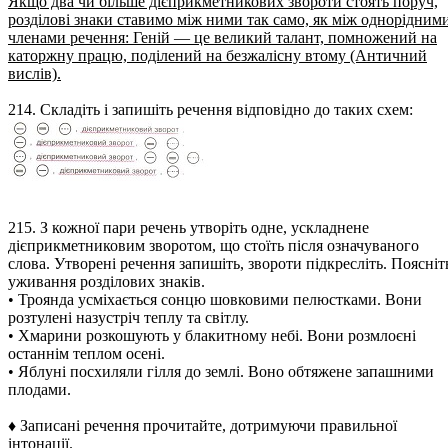
Якщо два чи більше дієприкметникових звороти стоять поруч,
розділові знаки ставимо між ними так само, як між однорідним
членами речення: Геній — це великий талант, помножений на
каторжну працю, поділений на безжалісну втому (Античний
вислів).
214. Складіть і запишіть речення відповідно до таких схем:
215. З кожної пари речень утворіть одне, ускладнене
дієприкметниковим зворотом, що стоїть після означуваного
слова. Утворені речення запишіть, звороти підкресліть. Поясніт
уживання розділових знаків.
• Троянда усміхається сонцю шовковими пелюстками. Вони
розтулені назустріч теплу та світлу.
• Хмарини розкошують у блакитному небі. Вони розмлоєні
останнім теплом осені.
• Яблуні посхиляли гілля до землі. Воно обтяжене запашними
плодами.
♦ Записані речення прочитайте, дотримуючи правильної
інтонації.