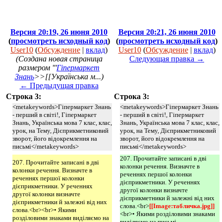
Версия 20:19, 26 июня 2010
Версия 20:21, 26 июня 2010
(
просмотреть исходный код
)
(
просмотреть исходный код
)
User10
(
Обсуждение
|
вклад
)
User10
(
Обсуждение
|
вклад
)
(Создана новая страница
Следующая правка →
размером '''
Гіпермаркет
Знань
>>[[Українська м...)
← Предыдущая правка
Строка 3:
Строка 3:
<metakeywords>Гіпермаркет Знань
<metakeywords>Гіпермаркет Знань
- перший в світі!, Гіпермаркет
- перший в світі!, Гіпермаркет
Знань, Українська мова 7 клас, клас,
Знань, Українська мова 7 клас, клас,
урок, на Тему, Дієприкметниковий
урок, на Тему, Дієприкметниковий
зворот, його відокремлення на
зворот, його відокремлення на
письмі</metakeywords>
письмі</metakeywords>
207. Прочитайте записані в дві
207. Прочитайте записані в дві
колонки речення. Визначте в
колонки речення. Визначте в
реченнях першої колонки
реченнях першої колонки
дієприкметники. У реченнях
дієприкметники. У реченнях
другої колонки визначте
другої колонки визначте
дієприкметники й залежні від них
дієприкметники й залежні від них
слова.<br>
[[Image:табличка.jpg]]
слова.<br><br>• Якими
<br>• Якими розділовими знаками
розділовими знаками виділяємо на
виділяємо на письмі