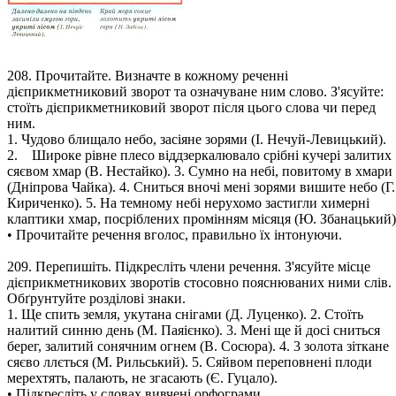
208. Прочитайте. Визначте в кожному реченні
дієприкметниковий зворот та означуване ним слово. З'ясуйте:
стоїть дієприкметниковий зворот після цього слова чи перед
ним.
1. Чудово блищало небо, засіяне зорями (І. Нечуй-Левицький).
2. Широке рівне плесо віддзеркалювало срібні кучері залитих
сяєвом хмар (В. Нестайко). 3. Сумно на небі, повитому в хмари
(Дніпрова Чайка). 4. Сниться вночі мені зорями вишите небо (Г.
Кириченко). 5. На темному небі нерухомо застигли химерні
клаптики хмар, посріблених промінням місяця (Ю. Збанацький)
• Прочитайте речення вголос, правильно їх інтонуючи.
209. Перепишіть. Підкресліть члени речення. З'ясуйте місце
дієприкметникових зворотів стосовно пояснюваних ними слів.
Обґрунтуйте розділові знаки.
1. Ще спить земля, укутана снігами (Д. Луценко). 2. Стоїть
налитий синню день (М. Паяієнко). 3. Мені ще й досі сниться
берег, залитий сонячним огнем (В. Сосюра). 4. 3 золота зіткане
сяєво ллється (М. Рильський). 5. Сяйвом переповнені плоди
мерехтять, палають, не згасають (Є. Гуцало).
• Підкресліть у словах вивчені орфограми.