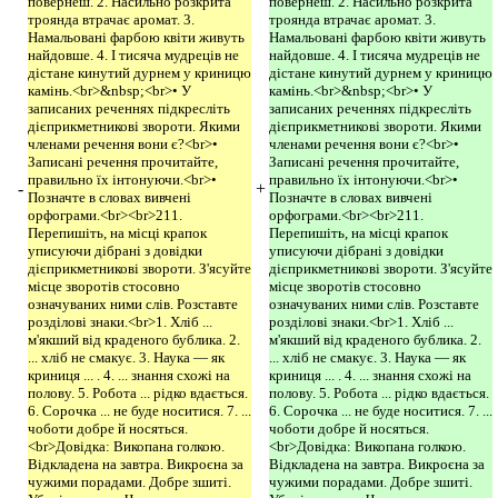
повернеш. 2. Насильно розкрита
повернеш. 2. Насильно розкрита
троянда втрачає аромат. 3.
троянда втрачає аромат. 3.
Намальовані фарбою квіти живуть
Намальовані фарбою квіти живуть
найдовше. 4. І тисяча мудреців не
найдовше. 4. І тисяча мудреців не
дістане кинутий дурнем у криницю
дістане кинутий дурнем у криницю
камінь.<br>&nbsp;<br>• У
камінь.<br>&nbsp;<br>• У
записаних реченнях підкресліть
записаних реченнях підкресліть
дієприкметникові звороти. Якими
дієприкметникові звороти. Якими
членами речення вони є?<br>•
членами речення вони є?<br>•
Записані речення прочитайте,
Записані речення прочитайте,
правильно їх інтонуючи.<br>•
правильно їх інтонуючи.<br>•
-
+
Позначте в словах вивчені
Позначте в словах вивчені
орфограми.<br><br>211.
орфограми.<br><br>211.
Перепишіть, на місці крапок
Перепишіть, на місці крапок
уписуючи дібрані з довідки
уписуючи дібрані з довідки
дієприкметникові звороти. З'ясуйте
дієприкметникові звороти. З'ясуйте
місце зворотів стосовно
місце зворотів стосовно
означуваних ними слів. Розставте
означуваних ними слів. Розставте
розділові знаки.<br>1. Хліб ...
розділові знаки.<br>1. Хліб ...
м'якший від краденого бублика. 2.
м'якший від краденого бублика. 2.
... хліб не смакує. 3. Наука — як
... хліб не смакує. 3. Наука — як
криниця ... . 4. ... знання схожі на
криниця ... . 4. ... знання схожі на
полову. 5. Робота ... рідко вдається.
полову. 5. Робота ... рідко вдається.
6. Сорочка ... не буде носитися. 7. ...
6. Сорочка ... не буде носитися. 7. ...
чоботи добре й носяться.
чоботи добре й носяться.
<br>Довідка: Викопана голкою.
<br>Довідка: Викопана голкою.
Відкладена на завтра. Викроєна за
Відкладена на завтра. Викроєна за
чужими порадами. Добре зшиті.
чужими порадами. Добре зшиті.