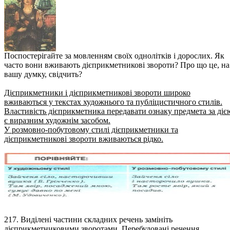
Поспостерігайте за мовленням своїх однолітків і дорослих. Як
часто вони вживають дієприкметникові звороти? Про що це, на
вашу думку, свідчить?
Дієприкметники і дієприкметникові звороти широко
вживаються у текстах художнього та публіцистичного стилів.
Властивість дієприкметника передавати ознаку предмета за діє
є виразним художнім засобом.
У розмовно-побутовому стилі дієприкметники та
дієприкметникові звороти вживаються рідко.
217. Виділені частини складних речень замініть
дієприкметниковими зворотами. Перебудовані речення