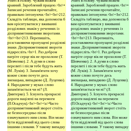
Убиті в голову. Чужим ножем
Убиті в голову. Чужим ножем
краяний. Зароблений працею.<br>•
краяний. Зароблений працею.<br>•
Записані речення прочитайте,
Записані речення прочитайте,
правильно інтонуючи.<br><br>212.
правильно інтонуючи.<br><br>212.
Складіть таблицю, яка допомогла б
Складіть таблицю, яка допомогла б
вам орієнтуватися у вживанні
вам орієнтуватися у вживанні
розділових знаків у реченнях із
розділових знаків у реченнях із
дієприкметниковими зворотами.
дієприкметниковими зворотами.
<br><br>213. Перепишіть,
<br><br>213. Перепишіть,
розставляючи пропущені розділові
розставляючи пропущені розділові
знаки. Дієприкметникові звороти
знаки. Дієприкметникові звороти
підкресліть.<br>1. Раз добром
підкресліть.<br>1. Раз добром
нагріте серце вік не прохолоне (Т.
нагріте серце вік не прохолоне (Т.
Шевченко). 2. А думи в слово
Шевченко). 2. А думи в слово
перелиті і після тебе будуть жить
перелиті і після тебе будуть жить
(М. Луків). 3. Запам'ятати хочу
(М. Луків). 3. Запам'ятати хочу
кожне слово почуте десь
кожне слово почуте десь
зненацька, випадково (Д. Луценко).
зненацька, випадково (Д. Луценко).
4. Народжене у муках слово
4. Народжене у муках слово
запам'ятається чи ні? (Л.
запам'ятається чи ні? (Л.
Дмитерко). 5. Існують прекрасні
Дмитерко). 5. Існують прекрасні
дороги націлені на перемоги
дороги націлені на перемоги
(П.Осадчук).<br><br><u>Часто
(П.Осадчук).<br><br><u>Часто
дієприкметниковий зворот стоїть
дієприкметниковий зворот стоїть
не безпосередньо після
не безпосередньо після
означуваного ним слова. Він може
означуваного ним слова. Він може
бути відділений від цього слова
бути відділений від цього слова
іншими словами. У такому випадку
іншими словами. У такому випадку