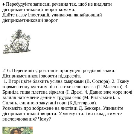
♦ Перебудуйте записані речення так, щоб не виділяти
дієприкметниковий зворот комами.
Дайте назву ілюстрації, уживаючи якнайдовший
дієприкметниковий зворот.
216. Перепишіть, розставте пропущені розділові знаки.
Дієприкметникові звороти підкресліть.
1. Вгорі цвіте блакить усіяна хмарками (В. Сосюра). 2. Ткану
зорями теплу хустину ніч на тихе село одягла (Т. Масенко). 3.
Бриніла тиша плетена зірками (І. Драч). 4. Давно вже море ночі
залилв натомлене денним трудом село (М. Рильський). 5.
Сплять, сивиною закутані гори (Б.Дегтярьов).
Розкажіть про зображене на листівці Д. Беккера. Уживайте
дієприкметникові звороти. У якому стилі ви складатимете
висловлювання? Чому?