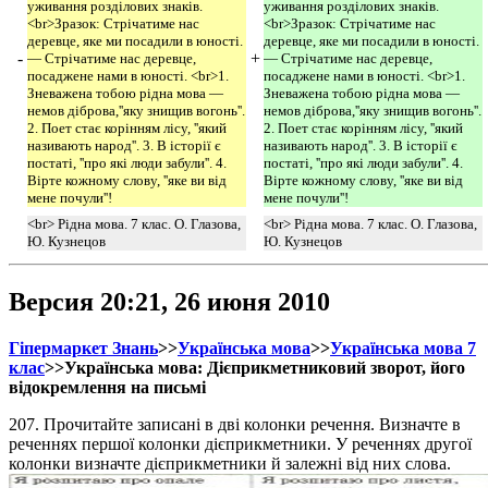
уживання розділових знаків.
уживання розділових знаків.
<br>Зразок: Стрічатиме нас
<br>Зразок: Стрічатиме нас
деревце, яке ми посадили в юності.
деревце, яке ми посадили в юності.
-
+
— Стрічатиме нас деревце,
— Стрічатиме нас деревце,
посаджене нами в юності. <br>1.
посаджене нами в юності. <br>1.
Зневажена тобою рідна мова —
Зневажена тобою рідна мова —
немов діброва,''яку знищив вогонь''.
немов діброва,''яку знищив вогонь''.
2. Поет стає корінням лісу, ''який
2. Поет стає корінням лісу, ''який
називають народ''. 3. В історії є
називають народ''. 3. В історії є
постаті, ''про які люди забули''. 4.
постаті, ''про які люди забули''. 4.
Вірте кожному слову, ''яке ви від
Вірте кожному слову, ''яке ви від
мене почули''!
мене почули''!
<br> Рідна мова. 7 клас. О. Глазова,
<br> Рідна мова. 7 клас. О. Глазова,
Ю. Кузнецов
Ю. Кузнецов
Версия 20:21, 26 июня 2010
Гіпермаркет Знань
>>
Українська мова
>>
Українська мова 7
клас
>>Українська мова: Дієприкметниковий зворот, його
відокремлення на письмі
207. Прочитайте записані в дві колонки речення. Визначте в
реченнях першої колонки дієприкметники. У реченнях другої
колонки визначте дієприкметники й залежні від них слова.