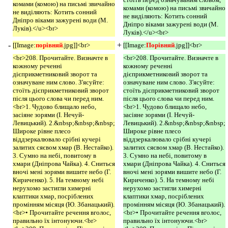
комами (комою) на письмі звичайно
комами (комою) на письмі звичайно
не виділяють: Котить сонний
не виділяють: Котить сонний
Дніпро віками зажурені води (М.
Дніпро віками зажурені води (М.
Луків).</u><br>
Луків).</u><br>
-
+
[[Image:
порівняй
.jpg]]<br>
[[Image:
Порівняй
.jpg]]<br>
<br>208. Прочитайте. Визначте в
<br>208. Прочитайте. Визначте в
кожному реченні
кожному реченні
дієприкметниковий зворот та
дієприкметниковий зворот та
означуване ним слово. З'ясуйте:
означуване ним слово. З'ясуйте:
стоїть дієприкметниковий зворот
стоїть дієприкметниковий зворот
після цього слова чи перед ним.
після цього слова чи перед ним.
<br>1. Чудово блищало небо,
<br>1. Чудово блищало небо,
засіяне зорями (І. Нечуй-
засіяне зорями (І. Нечуй-
Левицький). 2.&nbsp;&nbsp;&nbsp;
Левицький). 2.&nbsp;&nbsp;&nbsp;
Широке рівне плесо
Широке рівне плесо
віддзеркалювало срібні кучері
віддзеркалювало срібні кучері
залитих сяєвом хмар (В. Нестайко).
залитих сяєвом хмар (В. Нестайко).
3. Сумно на небі, повитому в
3. Сумно на небі, повитому в
хмари (Дніпрова Чайка). 4. Сниться
хмари (Дніпрова Чайка). 4. Сниться
вночі мені зорями вишите небо (Г.
вночі мені зорями вишите небо (Г.
Кириченко). 5. На темному небі
Кириченко). 5. На темному небі
нерухомо застигли химерні
нерухомо застигли химерні
клаптики хмар, посріблених
клаптики хмар, посріблених
промінням місяця (Ю. Збанацький).
промінням місяця (Ю. Збанацький).
<br>• Прочитайте речення вголос,
<br>• Прочитайте речення вголос,
правильно їх інтонуючи.<br>
правильно їх інтонуючи.<br>