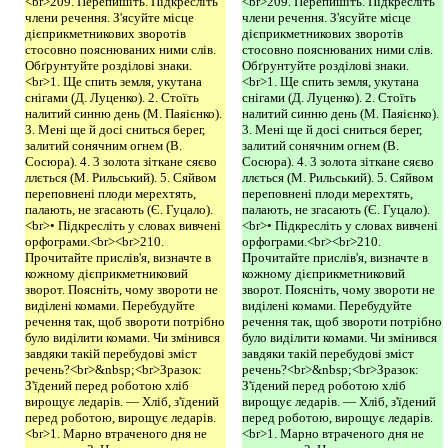
<br>209. Перепишіть. Підкресліть
<br>209. Перепишіть. Підкресліть
члени речення. З'ясуйте місце
члени речення. З'ясуйте місце
дієприкметникових зворотів
дієприкметникових зворотів
стосовно пояснюваних ними слів.
стосовно пояснюваних ними слів.
Обґрунтуйте розділові знаки.
Обґрунтуйте розділові знаки.
<br>1. Ще спить земля, укутана
<br>1. Ще спить земля, укутана
снігами (Д. Луценко). 2. Стоїть
снігами (Д. Луценко). 2. Стоїть
налитий синню день (М. Паяієнко).
налитий синню день (М. Паяієнко).
3. Мені ще й досі сниться берег,
3. Мені ще й досі сниться берег,
залитий сонячним огнем (В.
залитий сонячним огнем (В.
Сосюра). 4. 3 золота зіткане сяєво
Сосюра). 4. 3 золота зіткане сяєво
ллється (М. Рильський). 5. Сяйвом
ллється (М. Рильський). 5. Сяйвом
переповнені плоди мерехтять,
переповнені плоди мерехтять,
палають, не згасають (Є. Гуцало).
палають, не згасають (Є. Гуцало).
<br>• Підкресліть у словах вивчені
<br>• Підкресліть у словах вивчені
орфограми.<br><br>210.
орфограми.<br><br>210.
Прочитайте прислів'я, визначте в
Прочитайте прислів'я, визначте в
кожному дієприкметниковий
кожному дієприкметниковий
зворот. Поясніть, чому звороти не
зворот. Поясніть, чому звороти не
виділені комами. Перебудуйте
виділені комами. Перебудуйте
речення так, щоб звороти потрібно
речення так, щоб звороти потрібно
було виділити комами. Чи змінився
було виділити комами. Чи змінився
завдяки такій перебудові зміст
завдяки такій перебудові зміст
речень?<br>&nbsp;<br>Зразок:
речень?<br>&nbsp;<br>Зразок:
З'їдений перед роботою хліб
З'їдений перед роботою хліб
вирощує ледарів. — Хліб, з'їдений
вирощує ледарів. — Хліб, з'їдений
перед роботою, вирощує ледарів.
перед роботою, вирощує ледарів.
<br>1. Марно втраченого дня не
<br>1. Марно втраченого дня не