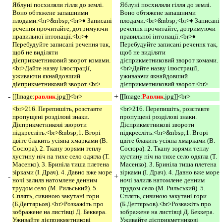
Яблуні посхиляли гілля до землі.
Яблуні посхиляли гілля до землі.
Воно обтяжене запашними
Воно обтяжене запашними
плодами.<br>&nbsp;<br>♦ Записані
плодами.<br>&nbsp;<br>♦ Записані
речення прочитайте, дотримуючи
речення прочитайте, дотримуючи
правильної інтонації.<br>♦
правильної інтонації.<br>♦
Перебудуйте записані речення так,
Перебудуйте записані речення так,
щоб не виділяти
щоб не виділяти
дієприкметниковий зворот комами.
дієприкметниковий зворот комами.
<br>Дайте назву ілюстрації,
<br>Дайте назву ілюстрації,
уживаючи якнайдовший
уживаючи якнайдовший
дієприкметниковий зворот.<br>
дієприкметниковий зворот.<br>
-
+
[[Image:
равлик
.jpg]]<br>
[[Image:
Равлик
.jpg]]<br>
<br>216. Перепишіть, розставте
<br>216. Перепишіть, розставте
пропущені розділові знаки.
пропущені розділові знаки.
Дієприкметникові звороти
Дієприкметникові звороти
підкресліть.<br>&nbsp;1. Вгорі
підкресліть.<br>&nbsp;1. Вгорі
цвіте блакить усіяна хмарками (В.
цвіте блакить усіяна хмарками (В.
Сосюра). 2. Ткану зорями теплу
Сосюра). 2. Ткану зорями теплу
хустину ніч на тихе село одягла (Т.
хустину ніч на тихе село одягла (Т.
Масенко). 3. Бриніла тиша плетена
Масенко). 3. Бриніла тиша плетена
зірками (І. Драч). 4. Давно вже море
зірками (І. Драч). 4. Давно вже море
-
+
ночі залилв натомлене денним
ночі залилв натомлене денним
трудом село (М. Рильський). 5.
трудом село (М. Рильський). 5.
Сплять, сивиною закутані гори
Сплять, сивиною закутані гори
(Б.Дегтярьов).<br>Розкажіть про
(Б.Дегтярьов).<br>Розкажіть про
зображене на листівці Д. Беккера.
зображене на листівці Д. Беккера.
Уживайте дієприкметникові
Уживайте дієприкметникові