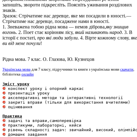
запишіть, звороти підкресліть. Поясніть уживання розділових
знаків.
Зразок: Стрічатиме нас деревце, яке ми посадили в юності.—
Стрічатиме нас деревце, посаджене нами в юності.
1. Зневажена тобою рідна мова — немов діброва,
яку знищив
вогонь
. 2. Поет стає корінням лісу,
який називають народ
. 3. В
історії є постаті,
про які люди забули
. 4. Вірте кожному слову,
як
ви від мене почули
!
Рідна мова. 7 клас. О. Глазова, Ю. Кузнецов
Українська мова
для 7 класу, підручники та книги з українська мови
скачати
,
бібліотека
онлайн
Зміст уроку
 оцінювання 

Практика
 домашнє завдання 
