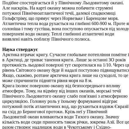
Подібне спостерігається й у Північному Льодовитому океані.
Але наскрізь. На карті океану можна побачити струмені
потужної Північно­атлантичної течії, далекої спадкоємиці
Гольфстріму, що прямує через Норвезьке і Баренцове моря.
Атлантична тепла вода рухається на глибині 600-900 м. Проте я
солоніша і тому густіша, вона поступово опускається під холодн
поверхневі води океану. Теплі глибинні атлантичні води
виявлені навіть поблизу Північного полюса.
Наука стверджує
Арктика втрачає кригу. Сучасне глобальне потепління помітне і
в Арктиці, де триває танення криги. Лише за останні ЗО років
протяжність льодової поверхні тут скоротилася на 1/10. Через ц
рівень Світового океану буде й надалі поступово підвищуватис
Якщо, скажімо, розтане арктична крига лише на суходолі, то це
може спричинити підняття рівня моря на 8 м.
Крига ізолює поверхню океану від безпосереднього впливу
атмосфери. Тому, на відміну від інших океанів, морські течії
Північного Льодовитого океану слабо пов'язані з атмосферною
циркуляцією. Го­ловну роль у їхньому формуванні відіграє
потужний потік атлантич­них вод, що рухаються вздовж Євразії
на схід до Берингової протоки. Крізь неї у Північний
Льодовитий океан вливаються води Тихого оке­ану. Значну
кількість води сюди приносять також річки, зокрема Азії. Все ц
разом створює надлишок води в Чукотському і Східно­