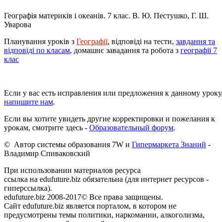
Географія материків і океанів. 7 клас. В. Ю. Пестушко, Г. Ш.
Уварова
Планування уроків з
Географії
, відповіді на тести,
завдання та
відповіді по класам
, домашнє завадання та робота з
географії 7
клас
Если у вас есть исправления или предложения к данному уроку
напишите нам
.
Если вы хотите увидеть другие корректировки и пожелания к
урокам, смотрите здесь -
Образовательный форум
.
© Автор системы образования 7W и
Гипермаркета Знаний
-
Владимир Спиваковский
При использовании материалов ресурса
ссылка на edufuture.biz обязательна (для интернет ресурсов -
гиперссылка).
edufuture.biz 2008-2017© Все права защищены.
Сайт edufuture.biz является порталом, в котором не
предусмотрены темы политики, наркомании, алкоголизма,