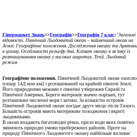
Гіпермаркет Знань
>>
Географія
>>
Географія 7 клас
: '
Загальні
відомості. Північний Льодовитий океан – найменший океан на
Землі. Географічне положення. Дослідження океану та Арктик
в цілому. Особливості рельєфу дна. Клімат океану в зв’язку із
розташуванням океану у високих широтах. Течії. Льодовий
режим
Географічне положення.
Північний Льодовитий океан охоплю
площу 14Д млн км2 і розташований на крайній півночі Землі.
Його природними межами е північні узбережжя Євразії та
Північної Америки, Береги материків значно порізані, тут
розташовані численні моря і затоки. За кількістю островів
Північний Льодовитий океан посідає друге місце після Тихого.
Більшість островів мають материкове походження і вкриті
льодовиками.
В океан впадають багатоводні річки, прісні води яких помітно
змінюють природні умови прибережних районів. Проте на
природу Північного Льодовитого океану найбільше впливає