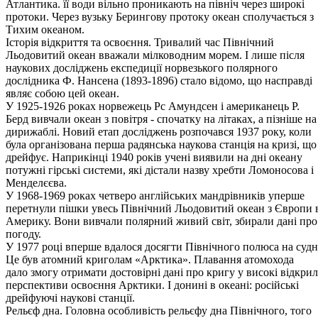
Атлантика. її во­ди вільно проникають на північ через широкі
протоки. Через вузьку Берингову протоку океан сполучається з
Тихим океаном.
Історія відкриття та освоєння. Тривалий час Північний
Льодовитий океан вважали мілководним морем. І лише після
наукових досліджень експедиції норвезького полярного
дослідника Ф. Нансена (1893-1896) стало відомо, що насправді
являє собою цей океан.
У 1925-1926 роках норвежець Рс Амундсен і американець Р.
Берд вивчали океан з повітря - спочатку на літаках, а пізніше на
дирижаблі. Новий етап досліджень розпочався 1937 року, коли
була організована перша радянська наукова станція на кризі, що
дрейфує. Наприкінці 1940 років учені виявили на дні океану
потужні гірські системи, які дістали назву хребти Ломоносова і
Менделєєва.
У 1968-1969 роках четверо англійських мандрівників уперше
перетнули пішки увесь Північний Льодовитий океан з Європи 
Америку. Вони вивчали полярний живий світ, збирали дані про
погоду.
У 1977 році вперше вдалося досягти Північного полюса на судн
Це був атомний криголам «Арктика». Плавання атомохода
дало змогу отримати достовірні дані про кригу у високі відкри
перспективи освоєння Арктики. І донині в океані: російські
дрейфуючі наукові станції.
Рельєф дна. Головна особливість рельєфу дна Північного, того