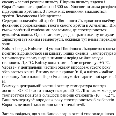
океану - великі розміри шельфу. Ширина шельфу вздовж і
Євразії становить приблизно 1300 км. Улоговини ложа розділен
підводними хребтами. З-поміж них великими виділяються
хребти Ломоносова і Менделєєва.
Серединно-океанічний хребет Північного Льодовитого оке&яу 
фактично продовженням такого самого хребта в Атлантиці. Він
гькож розбитий глибокими розломами, де спостерігаються
вулкані^ж явища. Однак загалом для дна цього океану не дуже
характерні зуз-канізм і землетруси, оскільки тут немає перехідн
зони.
Клімат і води. Кліматичні умови Північного Льодовитого океьг
помітно відрізняються від клімату інших океанів. Температура з
у приповерхневому шарі в зимовий період майже всюди
становить -1,8 °С. Влітку вона зазвичай не перевищує +5 °С.
Через з» у центральній частині океану впродовж усього року
зберігається крнгі. Взимку вона вкриває 9/10, а влітку - майже
половину його площі. Пересічна потужність арктичної криги - 
м.
Взимку в центральній частині океану температура повітря
досягає -ЗО °С і часто знижується до -40 °С. Літо також холодне
температура повітря в більшості районів становить -10 ... -12 °С
Вищі температур* впродовж року спостерігаються біля берегів
Європи, де повгіткнж вплив мають теплі течії.
Загальновідомо, що з глибиною вода в океані стає холоднішою.