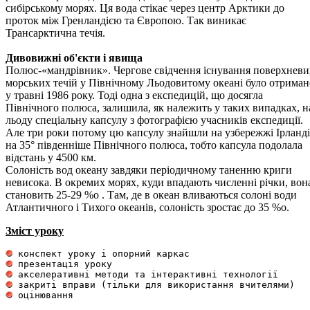
сибірському морях. Ця вода стікає через центр Арктики до
проток між Гренландією та Європою. Так виникає
Трансарктична течія.
Дивовижні об'єкти і явища
Полюс-«мандрівник». Чергове свідчення існування поверхневи
морських течій у Північному Льодовитому океані було отриман
у травні 1986 року. Тоді одна з експедицій, що досягла
Північного полюса, залишила, як належить у таких випадках, н
льоду спеціальну капсулу з фотографією учасників експедиції.
Але три роки потому цю капсулу знайшли на узбережжі Ірланді
на 35° південніше Північного полюса, тобто капсула подолала
відстань у 4500 км.
Солоність вод океану завдяки періодичному таненню криги
невисока. В окремих морях, куди впадають численні річки, вон
становить 25-29 %о . Там, де в океан вливаються солоні води
Атлантичного і Тихого океанів, солоність зростає до 35 %о.
Зміст уроку
 оцінювання 
