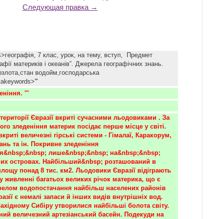
Следующая правка →
s>географія, 7 клас, урок, на тему, вступ, Предмет
афії материків і океанів”. Джерела географічних знань.
рзлота,стан водойм,господарська
takeywords>'''
ніння. '''
території Євразії вкриті сучасними льодовиками . За 
го зледеніння материк посідає перше місце у світі. 
риті величезні гірські системи - Гімалаї, Каракорум, 
нь та ін. Покривне зледеніння 
ся&nbsp;&nbsp; лише&nbsp;&nbsp; на&nbsp;&nbsp; 
них островах. Найбільший&nbsp; розташований в 
 площу понад 8 тис. км2. Льодовики Євразії відіграють 
 живленні багатьох великих річок материка, що є 
елом водопостачання найбільш населених районів 
разії є немалі запаси й інших видів внутрішніх вод. 
ахідному Сибіру утворилися найбільші болота світу. 
ний величезний артезіанський басейн. Подекуди на 