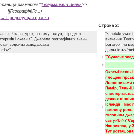
раница размером '''
Гіпермаркет Знань
>>
[[Географія|Ге...)
← Предыдущая правка
Строка 2:
рафія, 7 клас, урок, на тему, вступ, Предмет
'''<metakeyword
атериків і океанів”. Джерела географічних знань.
вивчення “Геогр
,стан водойм,господарська
Багаторічна ме
rds>'''
діяльність</me
+
'''Сучасне зледе
+
Окремі великі 
площею гірсько
Льодовиками вк
Памір, Тянь-Ша
спостерігаєть
деяких північ
Ісландії і має
+
важливу роль у
головним джер
світу.<br>У Єв
Наприклад, у З
Тут розташова