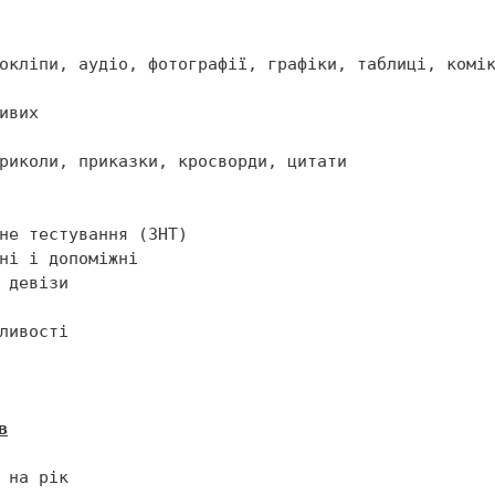
риколи, приказки, кросворди, цитати

в