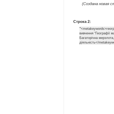
(Создана новая ст
Строка 2:
'''<metakeywords>геог
вивчення “Географії м
Багаторічна мерзлота
діяльність</metakeywo