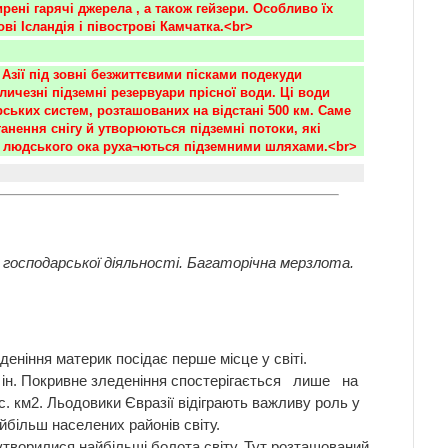
ені гарячі джерела , а також гейзери. Особливо їх 
ові Ісландія і півострові Камчатка.<br>
Азії під зовні безжиттєвими пісками подекуди 
ичезні підземні резервуари прісної води. Ці води 
рських систем, розташованих на відстані 500 км. Саме 
танення снігу й утворюються підземні потоки, які 
 людського ока руха¬ються підземними шляхами.<br>
 господарської діяльності. Багаторічна мерзлота.
деніння материк посідає перше місце у світі.
 та ін. Покривне зледеніння спостерігається лише на
. км2. Льодовики Євразії відіграють важливу роль у
більш населених районів світу.
 утворилися найбільші болота світу. Тут розташований