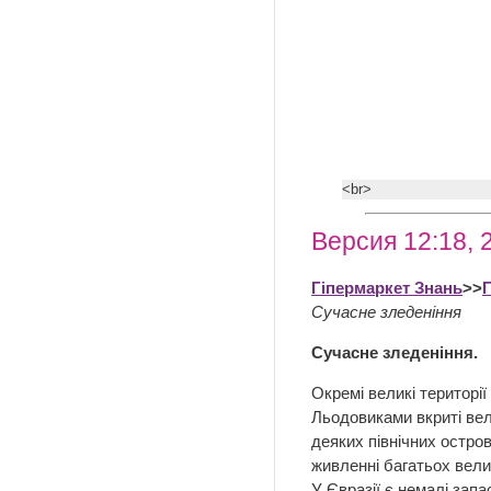
<br>
Версия 12:18, 
Гіпермаркет Знань
>>
Сучасне зледеніння
Сучасне зледеніння.
Окремі великі території
Льодовиками вкриті вел
деяких північних остро
живленні багатьох вели
У Євразії є немалі зап