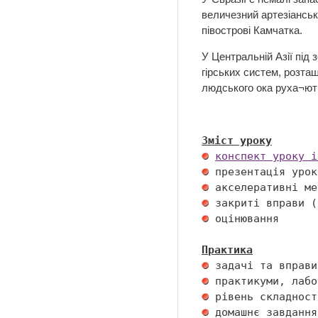
величезний артезіанськи
півострові Камчатка.
У Центральній Азії під
гірських систем, розташ
людського ока руха¬ют
Зміст уроку
конспект уроку і
 оцінювання 

Практика
 домашнє завдання 