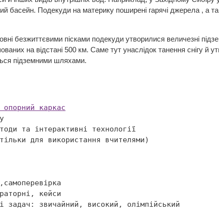
й басейн. Подекуди на материку поширені гарячі джерела , а так
 зовні безжиттєвими пісками подекуди утворилися величезні підзе
ованих на відстані 500 км. Саме тут унаслідок танення снігу й у
ься підземними шляхами.
 опорний каркас

