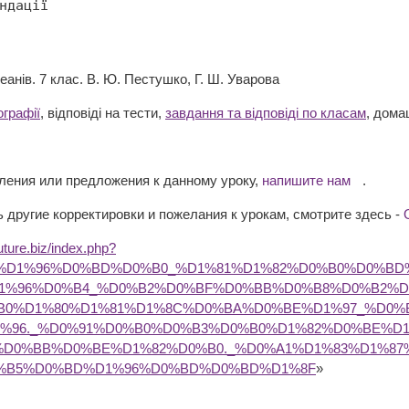
кеанів. 7 клас. В. Ю. Пестушко, Г. Ш. Уварова
ографії
, відповіді на тести,
завдання та відповіді по класам
, дома
вления или предложения к данному уроку,
напишите нам
.
 другие корректировки и пожелания к урокам, смотрите здесь -
future.biz/index.php?
BC%D1%96%D0%BD%D0%B0_%D1%81%D1%82%D0%B0%D0%B
1%96%D0%B4_%D0%B2%D0%BF%D0%BB%D0%B8%D0%B2%
B0%D1%80%D1%81%D1%8C%D0%BA%D0%BE%D1%97_%D0%
1%96._%D0%91%D0%B0%D0%B3%D0%B0%D1%82%D0%BE%D
%D0%BB%D0%BE%D1%82%D0%B0._%D0%A1%D1%83%D1%87
%B5%D0%BD%D1%96%D0%BD%D0%BD%D1%8F
»