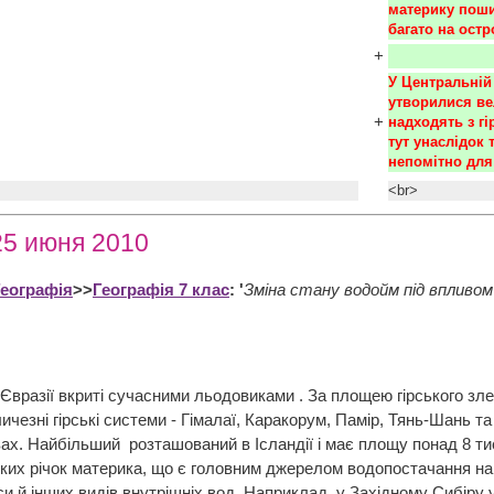
материку пошир
багато на остр
+
У Центральній 
утворилися вел
+
надходять з гі
тут унаслідок 
непомітно для
<br>
25 июня 2010
Географія
>>
Географія 7 клас
: '
Зміна стану водойм під впливом
 Євразії вкриті сучасними льодовиками . За площею гірського зле
ичезні гірські системи - Гімалаї, Каракорум, Памір, Тянь-Шань
вах. Найбільший розташований в Ісландії і має площу понад 8 тис
ких річок материка, що є головним джерелом водопостачання най
аси й інших видів внутрішніх вод. Наприклад, у Західному Сибіру