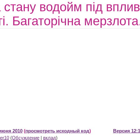
 стану водойм під впли
ті. Багаторічна мерзлот
 июня 2010
(
просмотреть исходный код
)
Версия 12:1
er10
(
Обсуждение
|
вклад
)