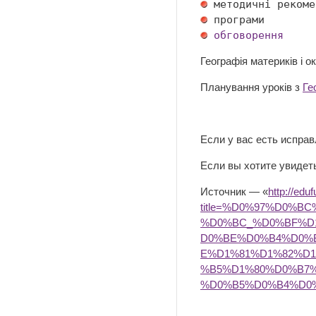
обговорення
Географія материків і о
Планування уроків з
Ге
Если у вас есть испра
Если вы хотите увидеть
Источник — «
http://edu
title=%D0%97%D0%
%D0%BC_%D0%BF%D
D0%BE%D0%B4%D0%
E%D1%81%D1%82%D
%B5%D1%80%D0%B7
%D0%B5%D0%B4%D0