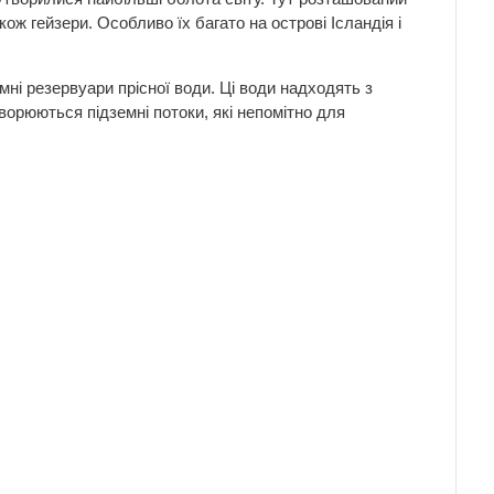
ож гейзери. Особливо їх багато на острові Ісландія і
мні резервуари прісної води. Ці води надходять з
творюються підземні потоки, які непомітно для