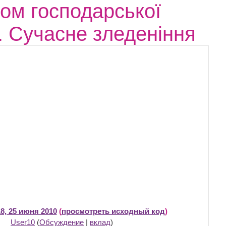
вом господарської
а. Сучасне зледеніння
8, 25 июня 2010
(
просмотреть исходный код
)
User10
(
Обсуждение
|
вклад
)