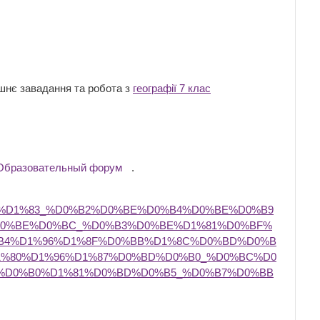
шнє завадання та робота з
географії 7 клас
Образовательный форум
.
D%D1%83_%D0%B2%D0%BE%D0%B4%D0%BE%D0%B9
D0%BE%D0%BC_%D0%B3%D0%BE%D1%81%D0%BF%
B4%D1%96%D1%8F%D0%BB%D1%8C%D0%BD%D0%B
1%80%D1%96%D1%87%D0%BD%D0%B0_%D0%BC%D0
%D0%B0%D1%81%D0%BD%D0%B5_%D0%B7%D0%BB