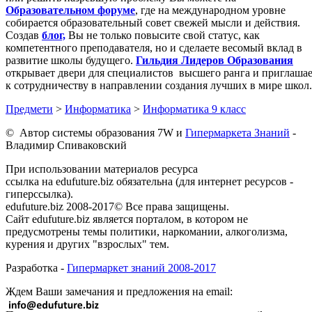
Образовательном форуме
, где на международном уровне
собирается образовательный совет свежей мысли и действия.
Создав
блог,
Вы не только повысите свой статус, как
компетентного преподавателя, но и сделаете весомый вклад в
развитие школы будущего.
Гильдия Лидеров Образования
открывает двери для специалистов высшего ранга и приглаша
к сотрудничеству в направлении создания лучших в мире школ.
Предмети
>
Информатика
>
Информатика 9 класс
© Автор системы образования 7W и
Гипермаркета Знаний
-
Владимир Спиваковский
При использовании материалов ресурса
ссылка на edufuture.biz обязательна (для интернет ресурсов -
гиперссылка).
edufuture.biz 2008-2017© Все права защищены.
Сайт edufuture.biz является порталом, в котором не
предусмотрены темы политики, наркомании, алкоголизма,
курения и других "взрослых" тем.
Разработка -
Гипермаркет знаний 2008-2017
Ждем Ваши замечания и предложения на email: