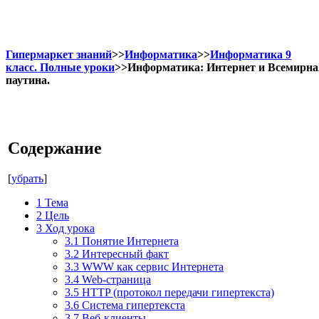
Гипермаркет знаний
>>
Информатика
>>
Информатика 9
класс. Полные уроки
>>Информатика: Интернет и Всемирна
паутина.
Содержание
[
убрать
]
1
Тема
2
Цель
3
Ход урока
3.1
Понятие Интернета
3.2
Интересный факт
3.3
WWW как сервис Интернета
3.4
Web-страница
3.5
HTTP (протокол передачи гипертекста)
3.6
Система гипертекста
3.7
Веб-клиенты