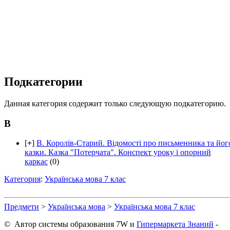
Подкатегории
Данная категория содержит только следующую подкатегорию.
В
[
+
]
В. Королів-Старий. Відомості про письменника та йог
казки. Казка "Потерчата". Конспект уроку і опорний
каркас
(0)
Категория
:
Українська мова 7 клас
Предмети
>
Українська мова
>
Українська мова 7 клас
© Автор системы образования 7W и
Гипермаркета Знаний
-