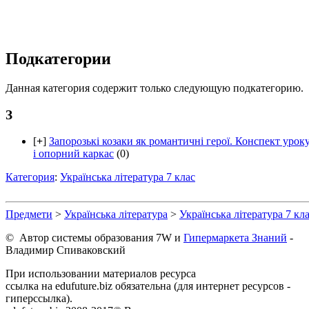
Подкатегории
Данная категория содержит только следующую подкатегорию.
З
[
+
]
Запорозькі козаки як романтичні герої. Конспект урок
і опорний каркас
(0)
Категория
:
Українська література 7 клас
Предмети
>
Українська література
>
Українська література 7 кл
© Автор системы образования 7W и
Гипермаркета Знаний
-
Владимир Спиваковский
При использовании материалов ресурса
ссылка на edufuture.biz обязательна (для интернет ресурсов -
гиперссылка).