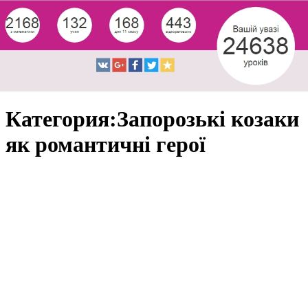
Категория:Запорозькі козаки
як романтичні герої