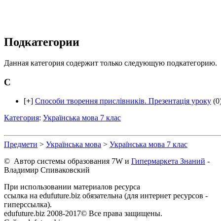
Подкатегории
Данная категория содержит только следующую подкатегорию.
С
[
+
]
Способи творення прислівників. Презентація уроку
(0
Категория
:
Українська мова 7 клас
Предмети
>
Українська мова
>
Українська мова 7 клас
© Автор системы образования 7W и
Гипермаркета Знаний
-
Владимир Спиваковский
При использовании материалов ресурса
ссылка на edufuture.biz обязательна (для интернет ресурсов -
гиперссылка).
edufuture.biz 2008-2017© Все права защищены.