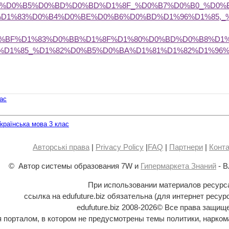
6%D0%B5%D0%BD%D0%BD%D1%8F_%D0%B7%D0%B0_%D0
%D1%83%D0%B4%D0%BE%D0%B6%D0%BD%D1%96%D1%85,
%BF%D1%83%D0%BB%D1%8F%D1%80%D0%BD%D0%B8%D1%
%D1%85_%D1%82%D0%B5%D0%BA%D1%81%D1%82%D1%96%
лас
країнська мова 3 клас
Авторські права
|
Privacy Policy
|
FAQ
|
Партнери
|
Конта
© Автор системы образования 7W и
Гипермаркета Знаний
- В
При использовании материалов ресурс
ссылка на edufuture.biz обязательна (для интернет ресур
edufuture.biz 2008-
2026© Все права защищ
ся порталом, в котором не предусмотрены темы политики, наркома