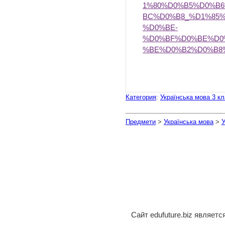
1%80%D0%B5%D0%B
BC%D0%B8_%D1%85
%D0%BE-
%D0%BF%D0%BE%D0
%BE%D0%B2%D0%B8
Категория
:
Українська мова 3 к
Предмети
>
Українська мова
>
У
Сайт edufuture.biz являет