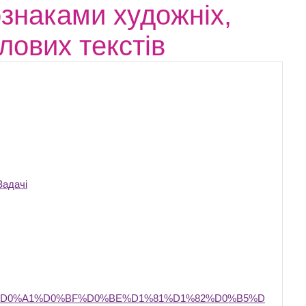
знаками художніх,
лових текстів
Задачі
:%D0%A1%D0%BF%D0%BE%D1%81%D1%82%D0%B5%D