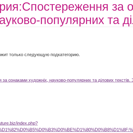
рия:Спостереження за о
ауково-популярних та ді
ржит только следующую подкатегорию.
за ознаками художніх, науково-популярних та ділових текстів. 
future.biz/index.php?
B0%D1%82%D0%B5%D0%B3%D0%BE%D1%80%D0%B8%D1%8F