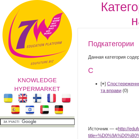
Катего
н
Подкатегории
Данная категория соде
С
KNOWLEDGE
[
+
]
Спостереження 
HYPERMARKET
та вправи
(0)
Источник — «
http://edu
title=%D0%9A%D0%