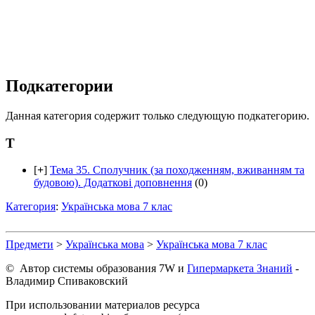
Подкатегории
Данная категория содержит только следующую подкатегорию.
Т
[
+
]
Тема 35. Сполучник (за походженням, вживанням та
будовою). Додаткові доповнення
(0)
Категория
:
Українська мова 7 клас
Предмети
>
Українська мова
>
Українська мова 7 клас
© Автор системы образования 7W и
Гипермаркета Знаний
-
Владимир Спиваковский
При использовании материалов ресурса