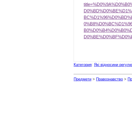
title=%D0%9A%D0%
D0%BD%D0%BE%D1%
BC%D1%96%D0%BD%
0%B8%D0%BC%D1%9
B0%D0%B4%D0%B0%
D0%BE%D0%BF%D0%
Категория
:
Які відносини регулю
Предмети
>
Правознавство
>
Пр