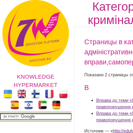
Категор
криміна
Страницы в кат
адміністративн
вправи,самопе
Показано 2 страницы эт
KNOWLEDGE
HYPERMARKET
В
Вправа до теми «Я
правопорушення 
Вправа до теми «Я
правопорушення н
Источник — «
http://edu