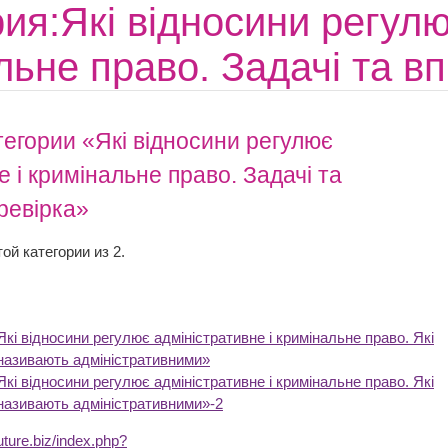
ия:Які відносини регулю
льне право. Задачі та в
егории «Які відносини регулює
е і кримінальне право. Задачі та
ревірка»
ой категории из 2.
кі відносини регулює адміністративне і кримінальне право. Які
називають адміністративними»
кі відносини регулює адміністративне і кримінальне право. Які
азивають адміністративними»-2
future.biz/index.php?