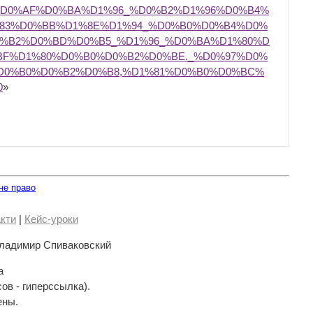
:%D0%AF%D0%BA%D1%96_%D0%B2%D1%96%D0%B4%
83%D0%BB%D1%8E%D1%94_%D0%B0%D0%B4%D0%
0%B2%D0%BD%D0%B5_%D1%96_%D0%BA%D1%80%D
F%D1%80%D0%B0%D0%B2%D0%BE._%D0%97%D0%
D0%B0%D0%B2%D0%B8,%D1%81%D0%B0%D0%BC%
0
»
не право
кти
|
Кейс-уроки
ладимир Спиваковский
а
сов - гиперссылка).
ены.