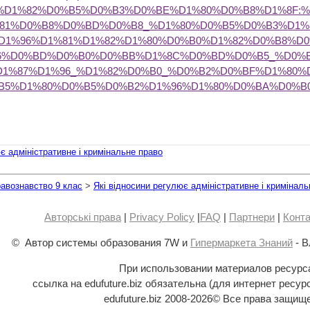
B0%D1%82%D0%B5%D0%B3%D0%BE%D1%80%D0%B8%D1%8F
81%D0%B8%D0%BD%D0%B8_%D1%80%D0%B5%D0%B3%D1%
D1%96%D1%81%D1%82%D1%80%D0%B0%D1%82%D0%B8%D
6%D0%BD%D0%B0%D0%BB%D1%8C%D0%BD%D0%B5_%D0%B
D1%87%D1%96_%D1%82%D0%B0_%D0%B2%D0%BF%D1%80%
B5%D1%80%D0%B5%D0%B2%D1%96%D1%80%D0%BA%D0%B
є адміністративне і кримінальне право
авознавство 9 клас
>
Які відносини регулює адміністративне і криміналь
Авторські права
|
Privacy Policy
|
FAQ
|
Партнери
|
Конта
© Автор системы образования 7W и
Гипермаркета Знаний
- В
При использовании материалов ресурс
ссылка на edufuture.biz обязательна (для интернет ресур
edufuture.biz 2008-
2026© Все права защищ