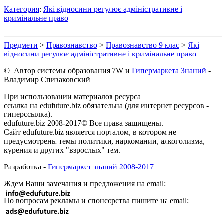
Категория
:
Які відносини регулює адміністративне і
кримінальне право
Предмети
>
Правознавство
>
Правознавство 9 клас
>
Які
відносини регулює адміністративне і кримінальне право
© Автор системы образования 7W и
Гипермаркета Знаний
-
Владимир Спиваковский
При использовании материалов ресурса
ссылка на edufuture.biz обязательна (для интернет ресурсов -
гиперссылка).
edufuture.biz 2008-2017© Все права защищены.
Сайт edufuture.biz является порталом, в котором не
предусмотрены темы политики, наркомании, алкоголизма,
курения и других "взрослых" тем.
Разработка -
Гипермаркет знаний 2008-2017
Ждем Ваши замечания и предложения на email:
По вопросам рекламы и спонсорства пишите на email: