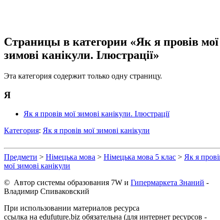
Страницы в категории «Як я провів мої
зимові канікули. Ілюстрації»
Эта категория содержит только одну страницу.
Я
Як я провів мої зимові канікули. Ілюстрації
Категория
:
Як я провів мої зимові канікули
Предмети
>
Німецька мова
>
Німецька мова 5 клас
>
Як я прові
мої зимові канікули
© Автор системы образования 7W и
Гипермаркета Знаний
-
Владимир Спиваковский
При использовании материалов ресурса
ссылка на edufuture.biz обязательна (для интернет ресурсов -