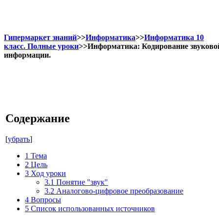
Гипермаркет знаний
>>
Информатика
>>
Информатика 10
класс. Полные уроки
>>Информатика: Кодирование звуково
информации.
Содержание
[
убрать
]
1
Тема
2
Цель
3
Ход уроки
3.1
Понятие "звук"
3.2
Аналогово-цифровое преобразование
4
Вопросы
5
Список использованных источников