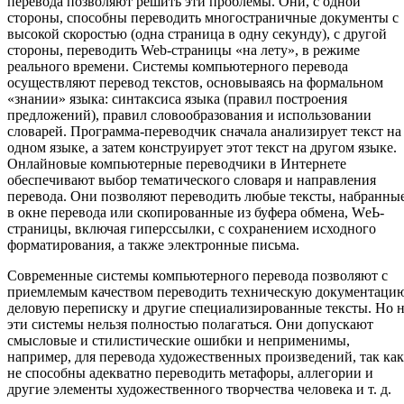
перевода позволяют решить эти проблемы. Они, с одной
стороны, способны переводить многостраничные документы с
высокой скоростью (одна страница в одну секунду), с другой
стороны, переводить Web-стpaницы «на лету», в режиме
реального времени. Системы компьютерного перевода
осуществляют перевод текстов, основываясь на формальном
«знании» языка: синтаксиса языка (правил построения
предложений), правил словообразования и использовании
словарей. Программа-переводчик сначала анализирует текст на
одном языке, а затем конструирует этот текст на другом языке.
Онлайновые компьютерные переводчики в Интернете
обеспечивают выбор тематического словаря и направления
перевода. Они позволяют переводить любые тексты, набранны
в окне перевода или скопированные из буфера обмена, WеЬ-
страницы, включая гиперссылки, с сохранением исходного
форматирования, а также электронные письма.
Современные системы компьютерного перевода позволяют с
приемлемым качеством переводить техническую документаци
деловую переписку и другие специализированные тексты. Но 
эти системы нельзя полностью полагаться. Они допускают
смысловые и стилистические ошибки и неприменимы,
например, для перевода художественных произведений, так как
не способны адекватно переводить метафоры, аллегории и
другие элементы художественного творчества человека и т. д.