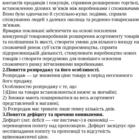
контактів продавців і покупців, сприяння розширенню торгівлі,
встановленню ділових зв’язків між виробниками і споживачами
Вони були одночасно й суспільно-культ. подіями, сприяли
спілкуванню людей з далеких околиць та родинно-товариським
зв'язкам.
Ярмарки покликані забезпечити на основі посилення
конкуренції товаровиробників розширення асортименту товарі
та поліпшення їх якості, створити умови для вільного виходу на
споживчий ринок суб’єктів підприємництва, сприяти
підприємницькій діяльності, стимулювати виробництво нових
товарів і створити передумови для повнішого освоєння
споживчого ринку вітчизняними виробниками.
2.Поняття розпродажу та його особливості.
Розпродаж — це зниження ціни товару в період несезонного
його продажу.
Особливостю розпродажу є те, що:
1)Ціни на товари встановлюються нижче за звичайні;
2) Знижки мають поширюватися на весь асортимент
представлений в магазині;
3) Розпродаж має тривати лише певну кількість днів.
3.Поняття дефіциту та причини виникнення.
Дефіци́т (лат. deficit — «не вистачає») в економіці —
перевищення попиту над пропозицією. Дефіцит засвідчує про
неспівпадання попиту та пропозиції та відсутність
врівноважуючої ціни.