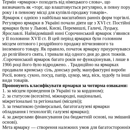
Термін «ярмарок» походить від німецького слова», що
визначають як «торг, що влаштовується регулярно, в певну пор
року і в певному місці для купівлі-продажу товарів».
Ярмарок є однією з найбільш масштабних ранніх форм торгівлі.
Регулярно ярмарки в Україні почали діяти ще з ХVІ ст. Постійні
ярмарки були у Львові, Києві, Перемишлі, Галичі, Луцьку,
Ярославлі. Найвідоміший нині Сорочинський ярмарок з’явився
у II половини ХVІІ ст. В цей період ярмарки були головним
місцем оптового і роздрібного продажу вітчизняного та
іноземного товару. Як правило, початок ярмарку приурочувавс
до релігійного свята, і тривали від одного дня до двох тижнів.
.Сорочинський ярмарок багато років не функціонував, і лише в
1966 році його було відроджено. . Традиційно на ярмарках
продавали кримську сіль, донську рибу, мануфактурні вироби
Росії, вовну, сукно, посуд, папір, цукор, мед, віск, худобу та інші
види товарів.
Пропонують класифікувати ярмарки за чотирма ознаками:
1. за місцем проведення (в Україні та за кордоном);
2. за статусом (всесвітні, міжнародні, національні,
міжрегіональні та регіональні (місцеві));
3. за тематикою (універсальні, багатогалузеві ярмарки
обладнання і технологій; галузеві ярмарки);
4. за джерелами фінансування (на бюджетній основі, на змішані
основі).
Мета ярмарку — створення належних умов для багатосторонні