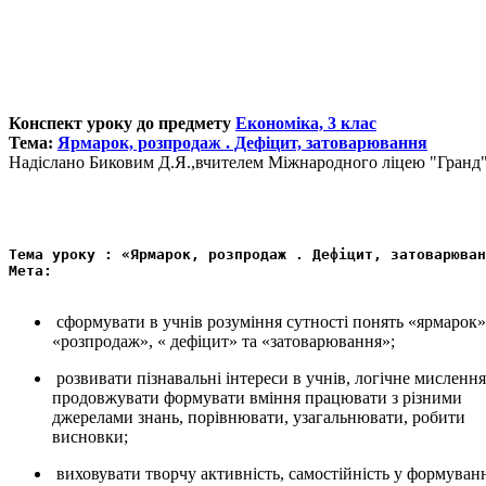
Конспект уроку до предмету
Економіка, 3 клас
Тема:
Ярмарок, розпродаж . Дефіцит, затоварювання
Надіслано Биковим Д.Я.,вчителем Міжнародного ліцею "Гранд
Тема уроку : «Ярмарок, розпродаж . Дефіцит, затоварюван
Мета:
сформувати в учнів розуміння сутності понять «ярмарок»
«розпродаж», « дефіцит» та «затоварювання»;
розвивати пізнавальні інтереси в учнів, логічне мислення
продовжувати формувати вміння працювати з різними
джерелами знань, порівнювати, узагальнювати, робити
висновки;
виховувати творчу активність, самостійність у формуван