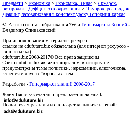
Предмети
>
Економіка
>
Економіка, 3 клас
>
Ярмарок,
розпродаж . Дефіцит, затоварювання.
>
Ярмарок, розпродаж .
Дефіцит, затоварювання. конспект уроку і опорний каркас
© Автор системы образования 7W и
Гипермаркета Знаний
-
Владимир Спиваковский
При использовании материалов ресурса
ссылка на edufuture.biz обязательна (для интернет ресурсов -
гиперссылка).
edufuture.biz 2008-2017© Все права защищены.
Сайт edufuture.biz является порталом, в котором не
предусмотрены темы политики, наркомании, алкоголизма,
курения и других "взрослых" тем.
Разработка -
Гипермаркет знаний 2008-2017
Ждем Ваши замечания и предложения на email:
По вопросам рекламы и спонсорства пишите на email: