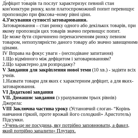
Дефіцит товарів та послуг характеризує певний стан
кон'юнктури ринку, коли платоспроможний попит перевищує
пропозицію при фіксова¬ному рівні ціни.
4.З’ясування сутності затоварювання.
Затоварювання – стан ринку одного або декількох товарів, при
якому пропозиція цих товарів значно перевищує попит.
Це може бути спричинено перенасиченням ринку певним
товаром, непопулярністю даного товару або значно завищеним
цінами.
ІV Вправа на фокус уваги - (несподіване запитання)
1.Що відмінного між дефіцитом і затоварюванням?
2.Що характерно для розпродажу?
V Завдання для закріплення нової теми
(10 хв.) - задіяти всіх
учнів.
1.Назвати товари для яких є характерним дефіцит, а для яких-
затоварювання.
VI Додаткові завдання
VІІ. Домашнє завдання
(з урахуванням трьох рівнів)
Джерела:
VIII Заключна частина уроку
(Установчий слоган- “Корінь
навчання гіркий, проте врожай його солодкий» Аристотель)
Підсумки.
«Учень-це не посудина, яку потрібно заповнювати, а факел,
який потрібно запалити» Плутарх.