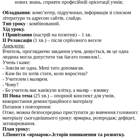
нових знань, сприяти професійній орієнтації учнів;
Обладнання
: комп’ютер, підручники, інформація зі списком
літератури та адресою сайтів, слайди.
Тип уроку
: комбінований.
Хід уроку.
I Привітання
(настрій на позитив) – 1 хв.
ІІ Релаксація
(1 хв.) – після серйозного веселе
Анекдоти:
Вчитель, проглядаючи завдання учня, дивується, як це одна
людина могла допустити так багато помилок!..
Учень і каже:
- Зовсім не одна. Мені тато допомагав.
- Ким би ти хотів стати, коли виростеш?
- Учителем і малярем.
- Чому?
- Бо учитель має канікули влітку, а маляр – взимку
ІІI Нова тема
(25 хв.) – опорний конспект для учнів,
використання демонстраційного матеріалу
Питання з повторення:
Отже, можна безпосередньо приступити до вивчення головног
матеріалу сьогоднішнього уроку: ярмарка, розпродаж; дефіцит,
затоварювання.
План уроку:
1.Поняття «ярмарок».Історія виникнення та розвитку.