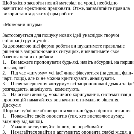
Щоб якісно засвоїти новий матеріал на уроці, необхідно
навчитися ефективно працювати. Отже, запам'ятайте правила
використання деяких форм роботи.
«Мозковий штурм»
Застосовується для пошуку нових ідей унаслідок творчої
співпраці групи учнів.
За допомогою цієї форми роботи ви шукатимете правильне
рішення в запропонованих ситуаціях, виявлятимете своє
бачення певних проблем.
1. Ви можете пропонувати будь-які, навіть абсурдні, на перш
погляд, ідеї.
2. Під час «штурму» усі ідеї лише фіксуються (на дошці, фліп-
чарті тощо), але їх не можна критикувати, аналізувати.
3. Після завершення «штурму» всі запропоновані думки та іде
розглядають, аналізують, коментують.
4. На основі аналізу, можливого коригування, систематизації
пропозицій намагайтеся визначити оптимальне рішення.
Дискусія
Широке публічне обговорення якого-небудь спірного питання.
1. Поважайте своїх опонентів (тих, хто висловлює думку,
відмінну від вашої).
2. Уважно вислуховуйте інших, не перебивайте.
3. Намагайтеся знайти в аргументах опонента слабкі місця, а