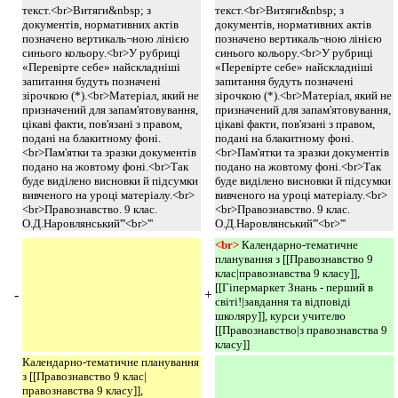
текст.<br>Витяги&nbsp; з
текст.<br>Витяги&nbsp; з
документів, нормативних актів
документів, нормативних актів
позначено вертикаль¬ною лінією
позначено вертикаль¬ною лінією
синього кольору.<br>У рубриці
синього кольору.<br>У рубриці
«Перевірте себе» найскладніші
«Перевірте себе» найскладніші
запитання будуть позначені
запитання будуть позначені
зірочкою (*).<br>Матеріал, який не
зірочкою (*).<br>Матеріал, який не
призначений для запам'ятовування,
призначений для запам'ятовування,
цікаві факти, пов'язані з правом,
цікаві факти, пов'язані з правом,
подані на блакитному фоні.
подані на блакитному фоні.
<br>Пам'ятки та зразки документів
<br>Пам'ятки та зразки документів
подано на жовтому фоні.<br>Так
подано на жовтому фоні.<br>Так
буде виділено висновки й підсумки
буде виділено висновки й підсумки
вивченого на уроці матеріалу.<br>
вивченого на уроці матеріалу.<br>
<br>Правознавство. 9 клас.
<br>Правознавство. 9 клас.
О.Д.Наровлянський'''<br>'''
О.Д.Наровлянський'''<br>'''
<br> 
Календарно-тематичне
планування з [[Правознавство 9
клас|правознавства 9 класу]],
[[Гіпермаркет Знань - перший в
-
+
світі!|завдання та відповіді
школяру]], курси учителю
[[Правознавство|з правознавства 9
класу]]
Календарно-тематичне планування
з [[Правознавство 9 клас|
правознавства 9 класу]],