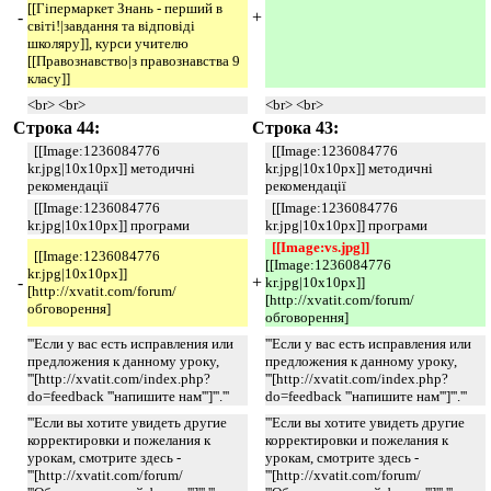
[[Гіпермаркет Знань - перший в
-
+
світі!|завдання та відповіді
школяру]], курси учителю
[[Правознавство|з правознавства 9
класу]]
<br> <br>
<br> <br>
Строка 44:
Строка 43:
[[Image:1236084776
[[Image:1236084776
kr.jpg|10x10px]] методичні
kr.jpg|10x10px]] методичні
рекомендації
рекомендації
[[Image:1236084776
[[Image:1236084776
kr.jpg|10x10px]] програми
kr.jpg|10x10px]] програми
[[Image:vs.jpg]]
[[Image:1236084776
[[Image:1236084776
kr.jpg|10x10px]]
-
+
kr.jpg|10x10px]]
[http://xvatit.com/forum/
[http://xvatit.com/forum/
обговорення]
обговорення]
'''Если у вас есть исправления или
'''Если у вас есть исправления или
предложения к данному уроку,
предложения к данному уроку,
'''[http://xvatit.com/index.php?
'''[http://xvatit.com/index.php?
do=feedback '''напишите нам''']'''.'''
do=feedback '''напишите нам''']'''.'''
'''Если вы хотите увидеть другие
'''Если вы хотите увидеть другие
корректировки и пожелания к
корректировки и пожелания к
урокам, смотрите здесь -
урокам, смотрите здесь -
'''[http://xvatit.com/forum/
'''[http://xvatit.com/forum/