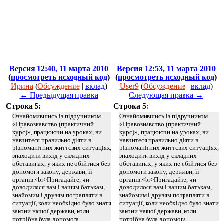
Версия 12:40, 11 марта 2010
Версия 12:53, 11 марта 2010
(
просмотреть исходный код
)
(
просмотреть исходный код
)
Ирина
(
Обсуждение
|
вклад
)
User9
(
Обсуждение
|
вклад
)
← Предыдущая правка
Следующая правка →
Строка 5:
Строка 5:
Ознайомившись із підручником
Ознайомившись із підручником
«Правознавство (практичний
«Правознавство (практичний
курс)», працюючи на уроках, ви
курс)», працюючи на уроках, ви
навчитеся правильно діяти в
навчитеся правильно діяти в
різноманітних життєвих ситуаціях,
різноманітних життєвих ситуаціях,
знаходити вихід у складних
знаходити вихід у складних
обставинах, у яких не обійтися без
обставинах, у яких не обійтися без
допомоги закону, держави, її
допомоги закону, держави, її
органів.<br>Пригадайте, чи
органів.<br>Пригадайте, чи
доводилося вам і вашим батькам,
доводилося вам і вашим батькам,
знайомим і друзям потрапляти в
знайомим і друзям потрапляти в
ситуації, коли необхідно було знати
ситуації, коли необхідно було знати
закони нашої держави, коли
закони нашої держави, коли
потрібна була допомога
потрібна була допомога