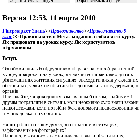
'''Образовательный форум''']'''.'''
'''Образовательный форум''']'''.'''
Версия 12:53, 11 марта 2010
Гіпермаркет Знань
>>
Правознавство
>>
Правознавство 9
клас
'
>> Правознавство: Мета, завдання, особливості курсу.
Як працювати на уроках курсу. Як користуватись
підручником
Вступ.
Ознайомившись із підручником «Правознавство (практичний
курс)», працюючи на уроках, ви навчитеся правильно діяти в
різноманітних життєвих ситуаціях, знаходити вихід у складних
обставинах, у яких не обійтися без допомоги закону, держави, її
органів.
Пригадайте, чи доводилося вам і вашим батькам, знайомим і
друзям потрапляти в ситуації, коли необхідно було знати закони
нашої держави, коли потрібна була допомога правоохоронців ч
ін¬ших державних органів.
Чи потрібно, на вашу думку, знати закони в ситуаціях,
зафіксованих на фотографіях?
Напевно, у кожного з нас виникали ті чи інші запитання,