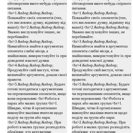
обговорення якого-небудь спірного
обговорення якого-небудь спірного
питання.
питання.
<br>1.&nbsp;&nbsp;&nbsp;
<br>1.&nbsp;&nbsp;&nbsp;
Поважайте своїх опонентів (тих,
Поважайте своїх опонентів (тих,
хто висловлює думку, відмінну від
хто висловлює думку, відмінну від
вашої).<br>2.&nbsp;&nbsp;&nbsp;
вашої).<br>2.&nbsp;&nbsp;&nbsp;
Уважно вислуховуйте інших, не
Уважно вислуховуйте інших, не
перебивайте.
перебивайте.
<br>3.&nbsp;&nbsp;&nbsp;
<br>3.&nbsp;&nbsp;&nbsp;
Намагайтеся знайти в аргументах
Намагайтеся знайти в аргументах
опонента слабкі місця, а
опонента слабкі місця, а
знайшовши, використовуйте їх при
знайшовши, використовуйте їх при
доведенні власної думки.
доведенні власної думки.
<br>4.&nbsp;&nbsp;&nbsp;
<br>4.&nbsp;&nbsp;&nbsp;
Продумуйте свій виступ, чітко
Продумуйте свій виступ, чітко
визначайте аргументи, докази своєї
визначайте аргументи, докази своєї
правоти.
правоти.
<br>5.&nbsp;&nbsp;&nbsp; Будьте
<br>5.&nbsp;&nbsp;&nbsp; Будьте
готові погодитися з аргументами
готові погодитися з аргументами
чи переконаннями опонентів, якщо
чи переконаннями опонентів, якщо
вони переконливі.<br>Робота в
вони переконливі.<br>Робота в
парах або малих групах<br>1.
парах або малих групах<br>1.
Швидко, чітко й організовано
Швидко, чітко й організовано
виконуйте вказівки вчителя щодо
виконуйте вказівки вчителя щодо
поділу на групи або пари.
поділу на групи або пари.
<br>2.&nbsp;&nbsp;&nbsp; При
<br>2.&nbsp;&nbsp;&nbsp; При
роботі в малих групах розподіліть
роботі в малих групах розподіліть
обов'язки: хто керуватиме
обов'язки: хто керуватиме