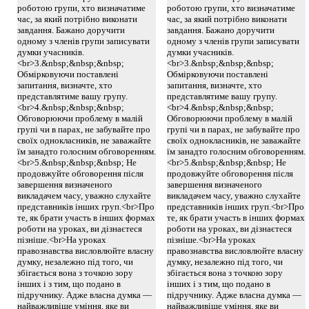
роботою групи, хто визначатиме
роботою групи, хто визначатиме
час, за який потрібно виконати
час, за який потрібно виконати
завдання. Бажано доручити
завдання. Бажано доручити
одному з членів групи записувати
одному з членів групи записувати
думки учасників.
думки учасників.
<br>3.&nbsp;&nbsp;&nbsp;
<br>3.&nbsp;&nbsp;&nbsp;
Обмірковуючи поставлені
Обмірковуючи поставлені
запитання, визначте, хто
запитання, визначте, хто
представлятиме вашу групу.
представлятиме вашу групу.
<br>4.&nbsp;&nbsp;&nbsp;
<br>4.&nbsp;&nbsp;&nbsp;
Обговорюючи проблему в малій
Обговорюючи проблему в малій
групі чи в парах, не забувайте про
групі чи в парах, не забувайте про
своїх однокласників, не заважайте
своїх однокласників, не заважайте
їм занадто голосним обговоренням.
їм занадто голосним обговоренням.
<br>5.&nbsp;&nbsp;&nbsp; Не
<br>5.&nbsp;&nbsp;&nbsp; Не
продовжуйте обговорення після
продовжуйте обговорення після
завершення визначеного
завершення визначеного
викладачем часу, уважно слухайте
викладачем часу, уважно слухайте
представників інших груп.<br>Про
представників інших груп.<br>Про
те, як брати участь в інших формах
те, як брати участь в інших формах
роботи на уроках, ви дізнаєтеся
роботи на уроках, ви дізнаєтеся
пізніше.<br>На уроках
пізніше.<br>На уроках
правознавства висловлюйте власну
правознавства висловлюйте власну
думку, незалежно під того, чи
думку, незалежно під того, чи
збігається вона з точкою зору
збігається вона з точкою зору
інших і з тим, що подано в
інших і з тим, що подано в
підручнику. Адже власна думка —
підручнику. Адже власна думка —
найважливіше уміння, яке ви
найважливіше уміння, яке ви