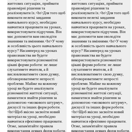
життєвих ситуаціях, приймати
життєвих ситуаціях, приймати
правомірні рішення та
правомірні рішення та
реалізовувати їх.<br>Для того щоб
реалізовувати їх.<br>Для того щоб
виконати нелегкі завдання
виконати нелегкі завдання
навчального курсу, необхідно
навчального курсу, необхідно
навчитися працювати на уроках,
навчитися працювати на уроках,
використовувати підручник. Він
використовувати підручник. Він
має допомогти вам оволодіти
має допомогти вам оволодіти
знаннями та вміннями.<br>У чому
знаннями та вміннями.<br>У чому
ж особливість цього навчального
ж особливість цього навчального
курсу? Насамперед на уроках
курсу? Насамперед на уроках
правознавства ви будете
правознавства ви будете
використовувати різноманітні
використовувати різноманітні
цікаві форми роботи: не лише
цікаві форми роботи: не лише
слухатимете вчителя, а й
слухатимете вчителя, а й
висловлюватимете свою думку,
висловлюватимете свою думку,
обговорюватимете непрості
обговорюватимете непрості
проблеми. Майже на кожному
проблеми. Майже на кожному
уроці ви будете аналізувати
уроці ви будете аналізувати
різноманітні життєві ситуації,
різноманітні життєві ситуації,
намагатися знайти рішення за
намагатися знайти рішення за
допомогою «мозкового штурму»,
допомогою «мозкового штурму»,
дискусії та інших форм роботи.
дискусії та інших форм роботи.
<br>Щоб якісно засвоїти новий
<br>Щоб якісно засвоїти новий
матеріал на уроці, необхідно
матеріал на уроці, необхідно
навчитися ефективно працювати.
навчитися ефективно працювати.
Отже, запам'ятайте правила
Отже, запам'ятайте правила
використання деяких форм роботи.
використання деяких форм роботи.