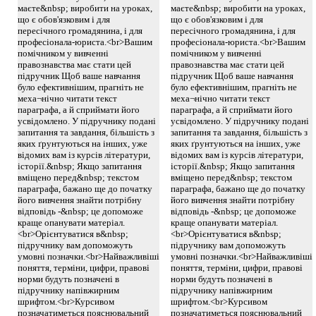
маєте&nbsp; виробити на уроках,
маєте&nbsp; виробити на уроках,
що є обов'язковим і для
що є обов'язковим і для
пересічного громадянина, і для
пересічного громадянина, і для
професіонала-юриста.<br>Вашим
професіонала-юриста.<br>Вашим
помічником у вивченні
помічником у вивченні
правознавства має стати цей
правознавства має стати цей
підручник Щоб ваше навчання
підручник Щоб ваше навчання
було ефективнішим, прагніть не
було ефективнішим, прагніть не
меха¬нічно читати текст
меха¬нічно читати текст
параграфа, а й сприймати його
параграфа, а й сприймати його
усвідомлено. У підручнику подані
усвідомлено. У підручнику подані
запитання та завдання, більшість з
запитання та завдання, більшість з
яких ґрунтуються на інших, уже
яких ґрунтуються на інших, уже
відомих вам із курсів літератури,
відомих вам із курсів літератури,
історії.&nbsp; Якщо запитання
історії.&nbsp; Якщо запитання
вміщено перед&nbsp; текстом
вміщено перед&nbsp; текстом
параграфа, бажано ще до початку
параграфа, бажано ще до початку
його вивчення знайти потрібну
його вивчення знайти потрібну
відповідь -&nbsp; це допоможе
відповідь -&nbsp; це допоможе
краще опанувати матеріал.
краще опанувати матеріал.
<br>Орієнтуватися в&nbsp;
<br>Орієнтуватися в&nbsp;
підручнику вам допоможуть
підручнику вам допоможуть
умовні позначки.<br>Найважливіші
умовні позначки.<br>Найважливіші
поняття, терміни, цифри, правові
поняття, терміни, цифри, правові
норми будуть позначені в
норми будуть позначені в
підручнику напівжирним
підручнику напівжирним
шрифтом.<br>Курсивом
шрифтом.<br>Курсивом
позначатиметься пояснювальний
позначатиметься пояснювальний