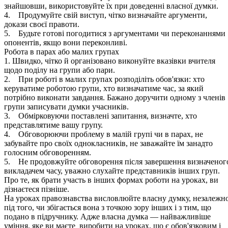
знайшовши, використовуйте їх при доведенні власної думки.
4. Продумуйте свій виступ, чітко визначайте аргументи,
докази своєї правоти.
5. Будьте готові погодитися з аргументами чи переконаннями
опонентів, якщо вони переконливі.
Робота в парах або малих групах
1. Швидко, чітко й організовано виконуйте вказівки вчителя
щодо поділу на групи або пари.
2. При роботі в малих групах розподіліть обов'язки: хто
керуватиме роботою групи, хто визначатиме час, за який
потрібно виконати завдання. Бажано доручити одному з членів
групи записувати думки учасників.
3. Обмірковуючи поставлені запитання, визначте, хто
представлятиме вашу групу.
4. Обговорюючи проблему в малій групі чи в парах, не
забувайте про своїх однокласників, не заважайте їм занадто
голосним обговоренням.
5. Не продовжуйте обговорення після завершення визначеног
викладачем часу, уважно слухайте представників інших груп.
Про те, як брати участь в інших формах роботи на уроках, ви
дізнаєтеся пізніше.
На уроках правознавства висловлюйте власну думку, незалежн
під того, чи збігається вона з точкою зору інших і з тим, що
подано в підручнику. Адже власна думка — найважливіше
уміння, яке ви маєте виробити на уроках, що є обов'язковим і