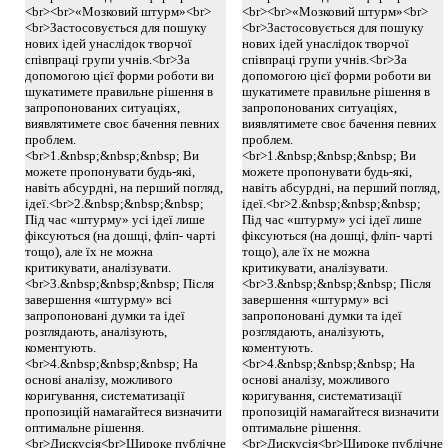
<br><br>«Мозковий штурм»<br>
<br><br>«Мозковий штурм»<br>
<br>Застосовується для пошуку
<br>Застосовується для пошуку
нових ідей унаслідок творчої
нових ідей унаслідок творчої
співпраці групи учнів.<br>За
співпраці групи учнів.<br>За
допомогою цієї форми роботи ви
допомогою цієї форми роботи ви
шукатимете правильне рішення в
шукатимете правильне рішення в
запропонованих ситуаціях,
запропонованих ситуаціях,
виявлятимете своє бачення певних
виявлятимете своє бачення певних
проблем.
проблем.
<br>1.&nbsp;&nbsp;&nbsp; Ви
<br>1.&nbsp;&nbsp;&nbsp; Ви
можете пропонувати будь-які,
можете пропонувати будь-які,
навіть абсурдні, на перший погляд,
навіть абсурдні, на перший погляд,
ідеї.<br>2.&nbsp;&nbsp;&nbsp;
ідеї.<br>2.&nbsp;&nbsp;&nbsp;
Під час «штурму» усі ідеї лише
Під час «штурму» усі ідеї лише
фіксуються (на дошці, фліп- чарті
фіксуються (на дошці, фліп- чарті
тощо), але їх не можна
тощо), але їх не можна
критикувати, аналізувати.
критикувати, аналізувати.
<br>3.&nbsp;&nbsp;&nbsp; Після
<br>3.&nbsp;&nbsp;&nbsp; Після
завершення «штурму» всі
завершення «штурму» всі
запропоновані думки та ідеї
запропоновані думки та ідеї
розглядають, аналізують,
розглядають, аналізують,
коментують.
коментують.
<br>4.&nbsp;&nbsp;&nbsp; На
<br>4.&nbsp;&nbsp;&nbsp; На
основі аналізу, можливого
основі аналізу, можливого
коригування, систематизації
коригування, систематизації
пропозицій намагайтеся визначити
пропозицій намагайтеся визначити
оптимальне рішення.
оптимальне рішення.
<br>Дискусія<br>Широке публічне
<br>Дискусія<br>Широке публічне