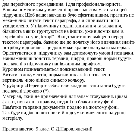
для пересічного громадянина, і для професіонала-юриста.
Вашим помічником у вивченні правознавства має стати цей
підручник Щоб ваше навчання було ефективнішим, прагніть не
меха¬нічно читати текст параграфа, а й сприймати його
усвідомлено. У підручнику подані запитання та завдання,
більшість з яких ґрунтуються на інших, уже відомих вам із
курсів літератури, історії. Якщо запитання вміщено перед
текстом параграфа, бажано ще до початку його вивчення знайт
потрібну відповідь - це допоможе краще опанувати матеріал.
Орієнтуватися в підручнику вам допоможуть умовні позначки.
Найважливіші поняття, терміни, цифри, правові норми будуть
позначені в підручнику напівжирним шрифтом.
Курсивом позначатиметься пояснювальний текст.
Витяги з документів, нормативних актів позначено
вертикаль¬ною лінією синього кольору.
У рубриці «Перевірте себе» найскладніші запитання будуть
позначені зірочкою (*).
Матеріал, який не призначений для запам'ятовування, цікаві
факти, пов'язані з правом, подані на блакитному фоні.
Пам'ятки та зразки документів подано на жовтому фоні.
Так буде виділено висновки й підсумки вивченого на уроці
матеріалу.
Правознавство. 9 клас. О.Д.Наровлянський