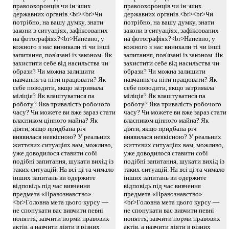
правоохоронців чи ін¬ших
правоохоронців чи ін¬ших
державних органів.<br><br>Чи
державних органів.<br><br>Чи
потрібно, на вашу думку, знати
потрібно, на вашу думку, знати
закони в ситуаціях, зафіксованих
закони в ситуаціях, зафіксованих
на фотографіях?<br>Напевно, у
на фотографіях?<br>Напевно, у
кожного з нас виникали ті чи інші
кожного з нас виникали ті чи інші
запитання, пов'язані із законом. Як
запитання, пов'язані із законом. Як
захистити себе від насильства чи
захистити себе від насильства чи
образи? Чи можна залишити
образи? Чи можна залишити
навчання та піти працювати? Як
навчання та піти працювати? Як
себе поводити, якщо затримала
себе поводити, якщо затримала
міліція? Як влаштуватися па
міліція? Як влаштуватися па
роботу? Яка тривалість робочого
роботу? Яка тривалість робочого
часу? Чи можете ви вже зараз стати
часу? Чи можете ви вже зараз стати
власником цінного майна? Як
власником цінного майна? Як
діяти, якщо придбана річ
діяти, якщо придбана річ
виявилася неякісною? У реальних
виявилася неякісною? У реальних
життєвих ситуаціях вам, можливо,
життєвих ситуаціях вам, можливо,
уже доводилося ставити собі
уже доводилося ставити собі
подібні запитання, шукати вихід із
подібні запитання, шукати вихід із
таких ситуацій. На всі ці та чимало
таких ситуацій. На всі ці та чимало
інших запитань ви одержите
інших запитань ви одержите
відповідь під час вивчення
відповідь під час вивчення
предмета «Правознавство».
предмета «Правознавство».
<br>Головна мета цього курсу —
<br>Головна мета цього курсу —
не спонукати вас вивчити певні
не спонукати вас вивчити певні
поняття, завчити норми правових
поняття, завчити норми правових
актів, а навчити діяти в різних
актів, а навчити діяти в різних