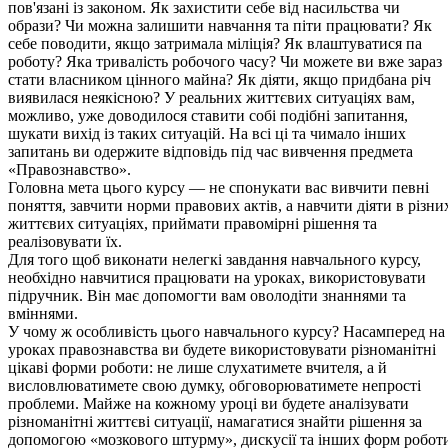
пов'язані із законом. Як захистити себе від насильства чи
образи? Чи можна залишити навчання та піти працювати? Як
себе поводити, якщо затримала міліція? Як влаштуватися па
роботу? Яка тривалість робочого часу? Чи можете ви вже зараз
стати власником цінного майна? Як діяти, якщо придбана річ
виявилася неякісною? У реальних життєвих ситуаціях вам,
можливо, уже доводилося ставити собі подібні запитання,
шукати вихід із таких ситуацій. На всі ці та чимало інших
запитань ви одержите відповідь під час вивчення предмета
«Правознавство».
Головна мета цього курсу — не спонукати вас вивчити певні
поняття, завчити норми правових актів, а навчити діяти в різни
життєвих ситуаціях, приймати правомірні рішення та
реалізовувати їх.
Для того щоб виконати нелегкі завдання навчального курсу,
необхідно навчитися працювати на уроках, використовувати
підручник. Він має допомогти вам оволодіти знаннями та
вміннями.
У чому ж особливість цього навчального курсу? Насамперед на
уроках правознавства ви будете використовувати різноманітні
цікаві форми роботи: не лише слухатимете вчителя, а й
висловлюватимете свою думку, обговорюватимете непрості
проблеми. Майже на кожному уроці ви будете аналізувати
різноманітні життєві ситуації, намагатися знайти рішення за
допомогою «мозкового штурму», дискусії та інших форм робот