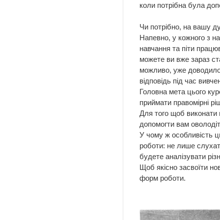
коли потрібна була доп
Чи потрібно, на вашу д
Напевно, у кожного з на
навчання та піти працю
можете ви вже зараз ст
можливо, уже доводилося
відповідь під час вивч
Головна мета цього курс
приймати правомірні ріш
Для того щоб виконати 
допомогти вам оволодіт
У чому ж особливість ц
роботи: не лише слуха
будете аналізувати різ
Щоб якісно засвоїти но
форм роботи.