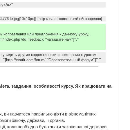
у</u>'''
776 kr.jpg|10x10px]] [http://xvatit.com/forum/ обговорення]
есть исправления или предложения к данному уроку,
.com/index.php?do=feedback '''напишите нам''']'''.'''
те увидеть другие корректировки и пожелания к урокам,
'''[http://xvatit.com/forum/ '''Образовательный форум''']'''.'''
Мета, завдання, особливості курсу. Як працювати на
 ви навчитеся правильно діяти в різноманітних
оги закону, держави, її органів.
ії, коли необхідно було знати закони нашої держави,