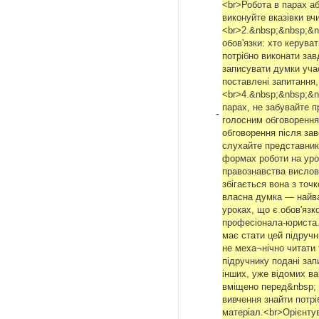
<br>Робота в парах аб
виконуйте вказівки вч
<br>2.&nbsp;&nbsp;&nb
обов'язки: хто керува
потрібно виконати за
записувати думки уча
поставлені запитання,
<br>4.&nbsp;&nbsp;&n
парах, не забувайте п
-
голосним обговорення
обговорення після за
слухайте представникі
формах роботи на урок
правознавства вислов
збігається вона з точ
власна думка — найва
уроках, що є обов'язк
професіонала-юриста.
має стати цей підруч
не меха¬нічно читати 
підручнику подані зап
інших, уже відомих ва
вміщено перед&nbsp; 
вивчення знайти потр
матеріал.<br>Орієнту