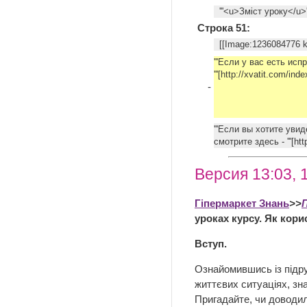
'''<u>Зміст уроку</u>''
Строка 51:
[[Image:1236084776 kr.
'''Если у вас есть ис
'''[http://xvatit.com/ind
-
'''Если вы хотите уви
смотрите здесь - '''[htt
Версия 13:03, 
Гіпермаркет Знань
>>
уроках курсу. Як кор
Вступ.
Ознайомившись із підру
життєвих ситуаціях, зна
Пригадайте, чи доводил