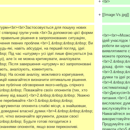
+
<br>
+
[[Image:Vs.jpg]
турм»<br><br>Застосовується для пошуку нових
ї співпраці групи учнів.<br>За допомогою цієї форми
<br><br>«Мозк
 правильне рішення в запропонованих ситуаціях,
ідей унаслідок 
чення певних проблем.<br>1.&nbsp;&nbsp;&nbsp; Ви
роботи ви шука
дь-які, навіть абсурдні, на перший погляд, ідеї.
виявлятимете с
bsp; Під час «штурму» усі ідеї лише фіксуються (на
можете пропонув
що), але їх не можна критикувати, аналізувати.
<br>2.&nbsp;&n
bsp; Після завершення «штурму» всі запропоновані
дошці, фліп- ча
ають, аналізують, коментують.
<br>3.&nbsp;&n
sp; На основі аналізу, можливого коригування,
думки та ідеї 
зицій намагайтеся визначити оптимальне рішення.
<br>4.&nbsp;&n
ке публічне обговорення якого-небудь спірного
систематизації
nbsp;&nbsp; Поважайте своїх опонентів (тих, хто
<br>Дискусія<b
мінну від вашої).<br>2.&nbsp;&nbsp;&nbsp; Уважно
питання.<br>1.
не перебивайте.<br>3.&nbsp;&nbsp;&nbsp;
висловлює думк
 аргументах опонента слабкі місця, а знайшовши,
вислуховуйте і
и доведенні власної думки.<br>4.&nbsp;&nbsp;&nbsp;
Намагайтеся зн
п, чітко визначайте аргументи, докази своєї
використовуйте
nbsp;&nbsp; Будьте готові погодитися з
Продумуйте свій
онаннями опонентів, якщо вони переконливі.
правоти.<br>5.