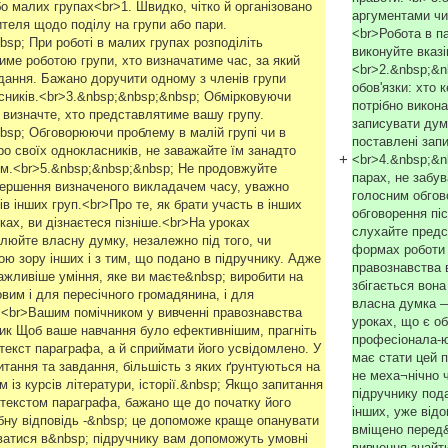
о малих групах<br>1. Швидко, чітко й організовано
аргументами чи
ителя щодо поділу на групи або пари.
<br>Робота в па
sp; При роботі в малих групах розподіліть
виконуйте вказі
тиме роботою групи, хто визначатиме час, за який
<br>2.&nbsp;&n
вдання. Бажано доручити одному з членів групи
обов'язки: хто 
сників.<br>3.&nbsp;&nbsp;&nbsp; Обмірковуючи
потрібно викон
 визначте, хто представлятиме вашу групу.
записувати дум
bsp; Обговорюючи проблему в малій групі чи в
поставлені зап
ро своїх однокласників, не заважайте їм занадто
+
<br>4.&nbsp;&n
м.<br>5.&nbsp;&nbsp;&nbsp; Не продовжуйте
парах, не забув
вершення визначеного викладачем часу, уважно
голосним обгов
в інших груп.<br>Про те, як брати участь в інших
обговорення пі
ах, ви дізнаєтеся пізніше.<br>На уроках
слухайте предст
люйте власну думку, незалежно під того, чи
формах роботи 
кою зору інших і з тим, що подано в підручнику. Адже
правознавства 
жливіше уміння, яке ви маєте&nbsp; виробити на
збігається вона
овим і для пересічного громадянина, і для
власна думка —
<br>Вашим помічником у вивченні правознавства
уроках, що є об
ник Щоб ваше навчання було ефективнішим, прагніть
професіонала-ю
текст параграфа, а й сприймати його усвідомлено. У
має стати цей 
итання та завдання, більшість з яких ґрунтуються на
не меха¬нічно 
м із курсів літератури, історії.&nbsp; Якщо запитання
підручнику пода
текстом параграфа, бажано ще до початку його
інших, уже відо
ібну відповідь -&nbsp; це допоможе краще опанувати
вміщено перед&
ватися в&nbsp; підручнику вам допоможуть умовні