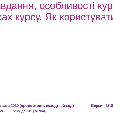
авдання, особливості ку
ках курсу. Як користува
марта 2010
(
просмотреть исходный код
)
Версия 13:0
er23
(
Обсуждение
|
вклад
)