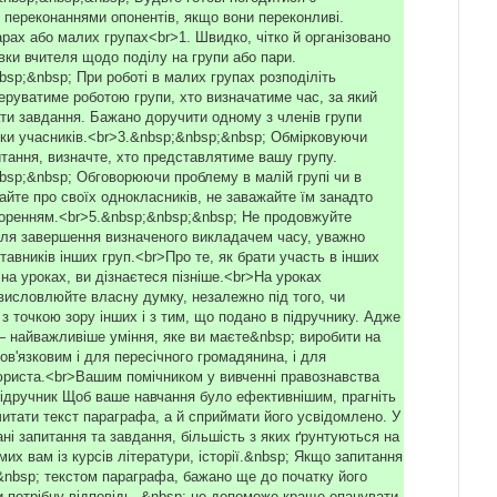
 переконаннями опонентів, якщо вони переконливі.
рах або малих групах<br>1. Швидко, чітко й організовано
вки вчителя щодо поділу на групи або пари.
bsp;&nbsp; При роботі в малих групах розподіліть
керуватиме роботою групи, хто визначатиме час, за який
ати завдання. Бажано доручити одному з членів групи
ки учасників.<br>3.&nbsp;&nbsp;&nbsp; Обмірковуючи
итання, визначте, хто представлятиме вашу групу.
bsp;&nbsp; Обговорюючи проблему в малій групі чи в
айте про своїх однокласників, не заважайте їм занадто
оренням.<br>5.&nbsp;&nbsp;&nbsp; Не продовжуйте
сля завершення визначеного викладачем часу, уважно
авників інших груп.<br>Про те, як брати участь в інших
на уроках, ви дізнаєтеся пізніше.<br>На уроках
висловлюйте власну думку, незалежно під того, чи
 з точкою зору інших і з тим, що подано в підручнику. Адже
 найважливіше уміння, яке ви маєте&nbsp; виробити на
ов'язковим і для пересічного громадянина, і для
риста.<br>Вашим помічником у вивченні правознавства
підручник Щоб ваше навчання було ефективнішим, прагніть
читати текст параграфа, а й сприймати його усвідомлено. У
ні запитання та завдання, більшість з яких ґрунтуються на
мих вам із курсів літератури, історії.&nbsp; Якщо запитання
nbsp; текстом параграфа, бажано ще до початку його