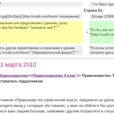
'
'''<u>Зміст урок
Строка 51:
jpg|10x10px]] [http://xvatit.com/forum/ обговорення]
[[Image:1236084
правления или предложения к данному уроку,
ex.php?do=feedback '''напишите нам''']'''.'''
'''Если у вас 
+
'''[http://xvatit
деть другие корректировки и пожелания к урокам,
'''Если вы хоти
p://xvatit.com/forum/ '''Образовательный форум''']'''.'''
смотрите здесь - 
11 марта 2010
Правознавство
>>
Правознавство 9 клас
'
>> Правознавство: 
истуватись підручником
чником «Правознавство (практичний курс)», працюючи на уроках,
ходити вихід у складних обставинах, у яких не обійтися без допом
ося вам і вашим батькам, знайомим і друзям потрапляти в ситуац