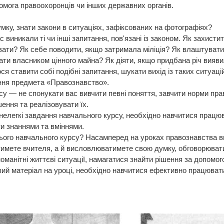
омога правоохоронців чи інших державних органів.
умку, знати закони в ситуаціях, зафіксованих на фотографіях?
с виникали ті чи інші запитання, пов'язані із законом. Як захис
вати? Як себе поводити, якщо затримала міліція? Як влаштувати
ати власником цінного майна? Як діяти, якщо придбана річ вияв
 ставити собі подібні запитання, шукати вихід із таких ситуаці
ення предмета «Правознавство».
у — не спонукати вас вивчити певні поняття, завчити норми право
ення та реалізовувати їх.
нелегкі завдання навчального курсу, необхідно навчитися працюв
и знаннями та вміннями.
ього навчального курсу? Насамперед на уроках правознавства ви
тимете вчителя, а й висловлюватимете свою думку, обговорюват
номанітні життєві ситуації, намагатися знайти рішення за допомо
вий матеріал на уроці, необхідно навчитися ефективно працюват