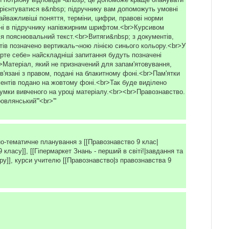
и потрібну відповідь -&nbsp; це допоможе краще опанувати
рієнтуватися в&nbsp; підручнику вам допоможуть умовні
айважливіші поняття, терміни, цифри, правові норми
ні в підручнику напівжирним шрифтом.<br>Курсивом
я пояснювальний текст.<br>Витяги&nbsp; з документів,
тів позначено вертикаль¬ною лінією синього кольору.<br>У
ірте себе» найскладніші запитання будуть позначені
r>Матеріал, який не призначений для запам'ятовування,
ов'язані з правом, подані на блакитному фоні.<br>Пам'ятки
ментів подано на жовтому фоні.<br>Так буде виділено
сумки вивченого на уроці матеріалу.<br><br>Правознавство.
овлянський'''<br>'''
о-тематичне планування з [[Правознавство 9 клас|
 класу]], [[Гіпермаркет Знань - перший в світі!|завдання та
ру]], курси учителю [[Правознавство|з правознавства 9