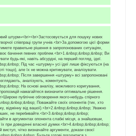
]
овий штурм»<br><br>Застосовується для пошуку нових
творчої співпраці групи учнів.<br>За допомогою цієї форми
тимете правильне рішення в запропонованих ситуаціях,
воє бачення певних проблем.<br>1.&nbsp;&nbsp;&nbsp; Ви
ати будь-які, навіть абсурдні, на перший погляд, ідеї.
bsp;&nbsp; Під час «штурму» усі ідеї лише фіксуються (на
рті тощо), але їх не можна критикувати, аналізувати.
bsp;&nbsp; Після завершення «штурму» всі запропоновані
розглядають, аналізують, коментують.
bsp;&nbsp; На основі аналізу, можливого коригування,
 пропозицій намагайтеся визначити оптимальне рішення.
r>Широке публічне обговорення якого-небудь спірного
&nbsp;&nbsp;&nbsp; Поважайте своїх опонентів (тих, хто
у, відмінну від вашої).<br>2.&nbsp;&nbsp;&nbsp; Уважно
нших, не перебивайте.<br>3.&nbsp;&nbsp;&nbsp;
айти в аргументах опонента слабкі місця, а знайшовши,
 їх при доведенні власної думки.<br>4.&nbsp;&nbsp;&nbsp;
 виступ, чітко визначайте аргументи, докази своєї
&nbsp;&nbsp;&nbsp; Будьте готові погодитися з