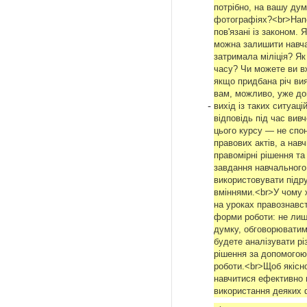
потрібно, на вашу дум
фотографіях?<br>Напев
пов'язані із законом.
можна залишити навча
затримала міліція? Я
часу? Чи можете ви вж
якщо придбана річ ви
вам, можливо, уже до
-
вихід із таких ситуаці
відповідь під час ви
цього курсу — не спон
правових актів, а нав
правомірні рішення та
завдання навчального
використовувати підр
вміннями.<br>У чому 
на уроках правознавст
форми роботи: не лиш
думку, обговорюватим
будете аналізувати рі
рішення за допомогою
роботи.<br>Щоб якісно
навчитися ефективно 
використання деяких