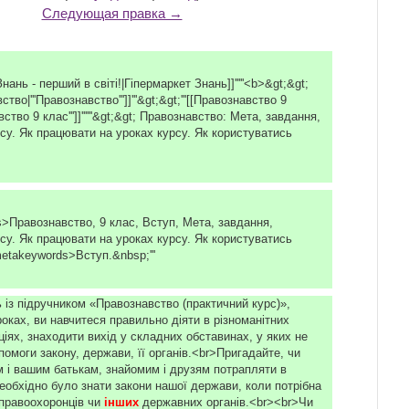
Следующая правка →
 Знань - перший в світі!|Гіпермаркет Знань]]'''''<b>&gt;&gt;
тво|'''Правознавство''']]'''&gt;&gt;'''[[Правознавство 9
вство 9 клас''']]''''''&gt;&gt; Правознавство: Мета, завдання,
су. Як працювати на уроках курсу. Як користуватись
s>Правознавство, 9 клас, Вступ, Мета, завдання,
су. Як працювати на уроках курсу. Як користуватись
etakeywords>Вступ.&nbsp;'''
із підручником «Правознавство (практичний курс)»,
оках, ви навчитеся правильно діяти в різноманітних
іях, знаходити вихід у складних обставинах, у яких не
помоги закону, держави, її органів.<br>Пригадайте, чи
 і вашим батькам, знайомим і друзям потрапляти в
необхідно було знати закони нашої держави, коли потрібна
правоохоронців чи
інших 
державних органів.<br><br>Чи