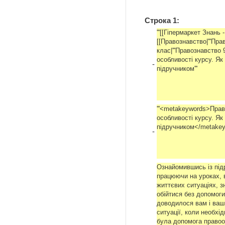
Строка 1:
'''[[Гіпермаркет Знань 
[[Правознавство|'''Право
клас|'''Правознавство 9
особливості курсу. Як
-
підручником'''
'''<metakeywords>Прав
особливості курсу. Як
підручником</metakey
-
Ознайомившись із під
працюючи на уроках, в
життєвих ситуаціях, з
обійтися без допомоги
доводилося вам і ваш
ситуації, коли необхі
була допомога правоо