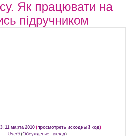
рсу. Як працювати на
тись підручником
3, 11 марта 2010
(
просмотреть исходный код
)
User9
(
Обсуждение
|
вклад
)