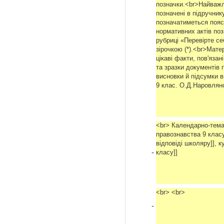
позначки.<br>Найважл
позначені в підручни
позначатиметься пояс
нормативних актів по
рубриці «Перевірте се
зірочкою (*).<br>Мате
цікаві факти, пов'яза
та зразки документів
висновки й підсумки в
9 клас. О.Д.Наровлянськ
<br> Календарно-тема
правознавства 9 класу]
відповіді школяру]], 
-
класу]]
<br> <br>
-