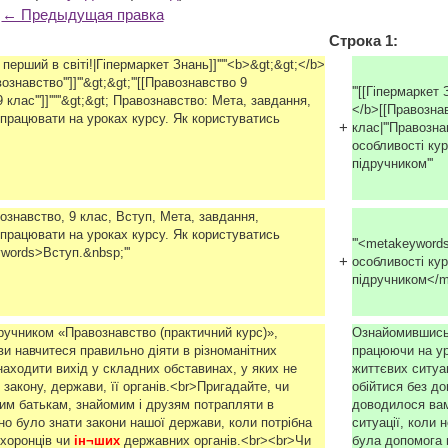
← Предыдущая правка
Строка 1:
- перший в світі!|Гіпермаркет Знань]]'''''<b>&gt;&gt;</b>
знавство''']]'''&gt;&gt;'''[[Правознавство 9
'''[[Гіпермаркет
 клас''']]''''''&gt;&gt; Правознавство: Мета, завдання,
</b>[[Правознавс
 працювати на уроках курсу. Як користуватись
+
клас|'''Правозна
особливості кур
підручником'''
ознавство, 9 клас, Вступ, Мета, завдання,
 працювати на уроках курсу. Як користуватись
'''<metakeyword
words>Вступ.&nbsp;'''
+
особливості кур
підручником</m
ручником «Правознавство (практичний курс)»,
Ознайомившись 
и навчитеся правильно діяти в різноманітних
працюючи на ур
находити вихід у складних обставинах, у яких не
життєвих ситуац
 закону, держави, її органів.<br>Пригадайте, чи
обійтися без до
им батькам, знайомим і друзям потрапляти в
доводилося вам
дно було знати закони нашої держави, коли потрібна
ситуації, коли 
хоронців чи
ін¬ших 
державних органів.<br><br>Чи
була допомога 