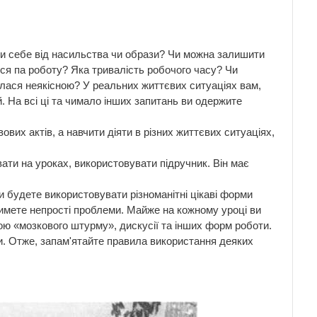
тити себе від насильства чи образи? Чи можна залишити
ся па роботу? Яка тривалість робочого часу? Чи
илася неякісною? У реальних життєвих ситуаціях вам,
й. На всі ці та чимало інших запитань ви одержите
вих актів, а навчити діяти в різних життєвих ситуаціях,
ати на уроках, використовувати підручник. Він має
 будете використовувати різноманітні цікаві форми
имете непрості проблеми. Майже на кожному уроці ви
гою «мозкового штурму», дискусії та інших форм роботи.
и. Отже, запам'ятайте правила використання деяких