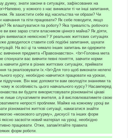
шу думку, знати закони в ситуаціях, зафіксованих на
>Напевно, у кожного з нас виникали ті чи інші запитання,
коном. Як захистити себе від насильства чи образи? Чи
 навчання та піти працювати? Як себе поводити, якщо
ція? Як влаштуватися па роботу? Яка тривалість робочого
е ви вже зараз стати власником цінного майна? Як діяти,
річ виявилася неякісною? У реальних життєвих ситуаціях
уже доводилося ставити собі подібні запитання, шукати
ситуацій. На всі ці та чимало інших запитань ви одержите
час вивчення предмета «Правознавство». <br>Головна мета
е спонукати вас вивчити певні поняття, завчити норми
 а навчити діяти в різних життєвих ситуаціях, приймати
ння та реалізовувати їх.<br>Для того щоб виконати нелегкі
льного курсу, необхідно навчитися працювати на уроках,
и підручник. Він має допомогти вам оволодіти знаннями та
 чому ж особливість цього навчального курсу? Насамперед
знавства ви будете використовувати різноманітні цікаві
не лише слухатимете вчителя, а й висловлюватимете свою
юватимете непрості проблеми. Майже на кожному уроці ви
ати різноманітні життєві ситуації, намагатися знайти
омогою «мозкового штурму», дискусії та інших форм
якісно засвоїти новий матеріал на уроці, необхідно
тивно працювати. Отже, запам'ятайте правила
деяких форм роботи.