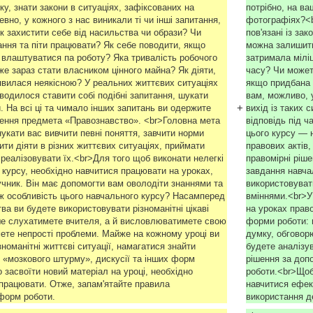
ку, знати закони в ситуаціях, зафіксованих на
потрібно, на ва
но, у кожного з нас виникали ті чи інші запитання,
фотографіях?<br
 Як захистити себе від насильства чи образи? Чи
пов'язані із за
ння та піти працювати? Як себе поводити, якщо
можна залишити
к влаштуватися па роботу? Яка тривалість робочого
затримала мілі
е зараз стати власником цінного майна? Як діяти,
часу? Чи может
явилася неякісною? У реальних життєвих ситуаціях
якщо придбана 
водилося ставити собі подібні запитання, шукати
вам, можливо, 
+
й. На всі ці та чимало інших запитань ви одержите
вихід із таких 
вчення предмета «Правознавство». <br>Головна мета
відповідь під 
укати вас вивчити певні поняття, завчити норми
цього курсу — н
чити діяти в різних життєвих ситуаціях, приймати
правових актів,
 реалізовувати їх.<br>Для того щоб виконати нелегкі
правомірні ріше
 курсу, необхідно навчитися працювати на уроках,
завдання навча
учник. Він має допомогти вам оволодіти знаннями та
використовуват
ж особливість цього навчального курсу? Насамперед
вміннями.<br>У
ва ви будете використовувати різноманітні цікаві
на уроках право
е слухатимете вчителя, а й висловлюватимете свою
форми роботи: 
ете непрості проблеми. Майже на кожному уроці ви
думку, обговор
зноманітні життєві ситуації, намагатися знайти
будете аналізув
 «мозкового штурму», дискусії та інших форм
рішення за доп
 засвоїти новий матеріал на уроці, необхідно
роботи.<br>Щоб 
працювати. Отже, запам'ятайте правила
навчитися ефек
 форм роботи.
використання 