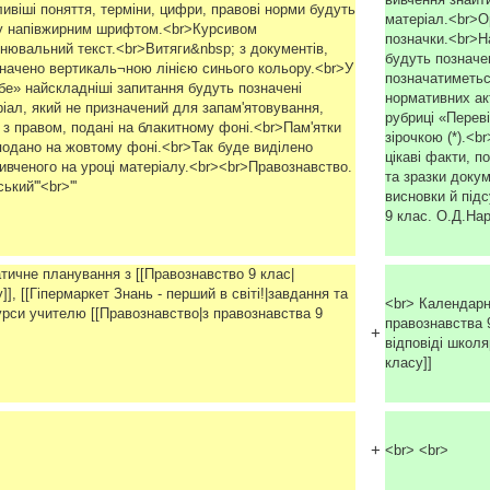
вивчення знайт
ивіші поняття, терміни, цифри, правові норми будуть
матеріал.<br>О
ку напівжирним шрифтом.<br>Курсивом
позначки.<br>Н
нювальний текст.<br>Витяги&nbsp; з документів,
будуть позначе
значено вертикаль¬ною лінією синього кольору.<br>У
позначатиметьс
бе» найскладніші запитання будуть позначені
нормативних ак
ріал, який не призначений для запам'ятовування,
рубриці «Перев
ні з правом, подані на блакитному фоні.<br>Пам'ятки
зірочкою (*).<b
 подано на жовтому фоні.<br>Так буде виділено
цікаві факти, п
ивченого на уроці матеріалу.<br><br>Правознавство.
та зразки доку
ий'''<br>'''
висновки й під
9 клас. О.Д.Нар
тичне планування з [[Правознавство 9 клас|
], [[Гіпермаркет Знань - перший в світі!|завдання та
<br> Календарн
курси учителю [[Правознавство|з правознавства 9
правознавства 9
+
відповіді школя
класу]]
+
<br> <br>