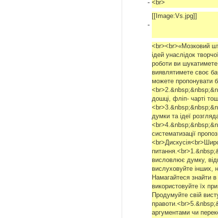
-
<br>
[[Image:Vs.jpg]]
-
<br><br>«Мозковий ш
ідей унаслідок творчо
роботи ви шукатимете
виявлятимете своє ба
можете пропонувати бу
<br>2.&nbsp;&nbsp;&n
дошці, фліп- чарті то
<br>3.&nbsp;&nbsp;&n
думки та ідеї розгляд
<br>4.&nbsp;&nbsp;&nb
систематизації пропо
<br>Дискусія<br>Широ
питання.<br>1.&nbsp;&
висловлює думку, від
вислуховуйте інших, 
Намагайтеся знайти в
використовуйте їх пр
Продумуйте свій висту
правоти.<br>5.&nbsp;&
аргументами чи перек