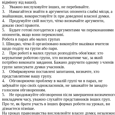
відмінну від вашої).
2. Уважно вислуховуйте інших, не перебивайте.
3. Намагайтеся знайти в аргументах опонента слабкі місця, а
знайшовши, використовуйте їх при доведенні власної думки.
4. Продумуйте свій виступ, чітко визначайте аргументи,
докази своєї правоти.
5. Будьте готові погодитися з аргументами чи переконаннями
опонентів, якщо вони переконливі.
Робота в парах або малих групах
1. Швидко, чітко й організовано виконуйте вказівки вчителя
щодо поділу на групи або пари.
2. При роботі в малих групах розподіліть обов'язки: хто
керуватиме роботою групи, хто визначатиме час, за який
потрібно виконати завдання. Бажано доручити одному з членів
групи записувати думки учасників.
3. Обмірковуючи поставлені запитання, визначте, хто
представлятиме вашу групу.
4. Обговорюючи проблему в малій групі чи в парах, не
забувайте про своїх однокласників, не заважайте їм занадто
голосним обговоренням.
5. Не продовжуйте обговорення після завершення визначеног
викладачем часу, уважно слухайте представників інших груп.
Про те, як брати участь в інших формах роботи на уроках, ви
дізнаєтеся пізніше.
На уроках правознавства висловлюйте власну думку, незалежн