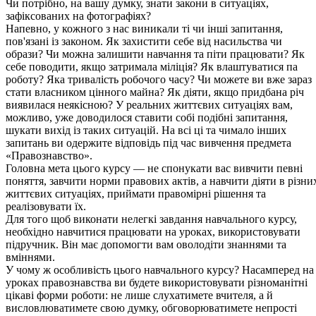
Чи потрібно, на вашу думку, знати закони в ситуаціях,
зафіксованих на фотографіях?
Напевно, у кожного з нас виникали ті чи інші запитання,
пов'язані із законом. Як захистити себе від насильства чи
образи? Чи можна залишити навчання та піти працювати? Як
себе поводити, якщо затримала міліція? Як влаштуватися па
роботу? Яка тривалість робочого часу? Чи можете ви вже зараз
стати власником цінного майна? Як діяти, якщо придбана річ
виявилася неякісною? У реальних життєвих ситуаціях вам,
можливо, уже доводилося ставити собі подібні запитання,
шукати вихід із таких ситуацій. На всі ці та чимало інших
запитань ви одержите відповідь під час вивчення предмета
«Правознавство».
Головна мета цього курсу — не спонукати вас вивчити певні
поняття, завчити норми правових актів, а навчити діяти в різни
життєвих ситуаціях, приймати правомірні рішення та
реалізовувати їх.
Для того щоб виконати нелегкі завдання навчального курсу,
необхідно навчитися працювати на уроках, використовувати
підручник. Він має допомогти вам оволодіти знаннями та
вміннями.
У чому ж особливість цього навчального курсу? Насамперед на
уроках правознавства ви будете використовувати різноманітні
цікаві форми роботи: не лише слухатимете вчителя, а й
висловлюватимете свою думку, обговорюватимете непрості