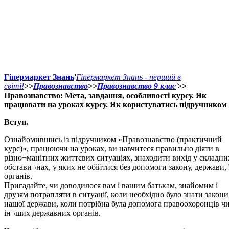
Гіпермаркет Знань
'
Гіпермаркет Знань - перший в
світі!
>>
Правознавство
>>
Правознавство 9 клас
'
>>
Правознавство: Мета, завдання, особливості курсу. Як
працювати на уроках курсу. Як користуватись підручником
Вступ.
Ознайомившись із підручником «Правознавство (практичний
курс)», працюючи на уроках, ви навчитеся правильно діяти в
різно¬манітних життєвих ситуаціях, знаходити вихід у складни
обстави¬нах, у яких не обійтися без допомоги закону, держави, 
органів.
Пригадайте, чи доводилося вам і вашим батькам, знайомим і
друзям потрапляти в ситуації, коли необхідно було знати закони
нашої держави, коли потрібна була допомога правоохоронців ч
ін¬ших державних органів.