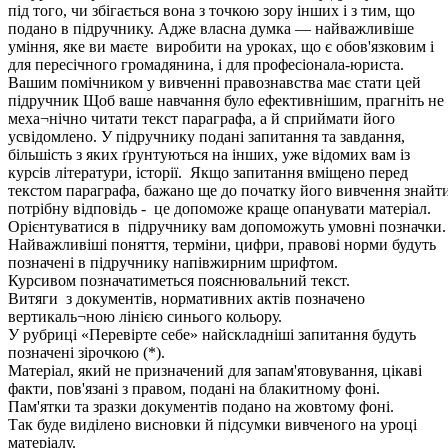
під того, чи збігається вона з точкою зору інших і з тим, що
подано в підручнику. Адже власна думка — найважливіше
уміння, яке ви маєте виробити на уроках, що є обов'язковим і
для пересічного громадянина, і для професіонала-юриста.
Вашим помічником у вивченні правознавства має стати цей
підручник Щоб ваше навчання було ефективнішим, прагніть не
меха¬нічно читати текст параграфа, а й сприймати його
усвідомлено. У підручнику подані запитання та завдання,
більшість з яких ґрунтуються на інших, уже відомих вам із
курсів літератури, історії. Якщо запитання вміщено перед
текстом параграфа, бажано ще до початку його вивчення знайт
потрібну відповідь - це допоможе краще опанувати матеріал.
Орієнтуватися в підручнику вам допоможуть умовні позначки.
Найважливіші поняття, терміни, цифри, правові норми будуть
позначені в підручнику напівжирним шрифтом.
Курсивом позначатиметься пояснювальний текст.
Витяги з документів, нормативних актів позначено
вертикаль¬ною лінією синього кольору.
У рубриці «Перевірте себе» найскладніші запитання будуть
позначені зірочкою (*).
Матеріал, який не призначений для запам'ятовування, цікаві
факти, пов'язані з правом, подані на блакитному фоні.
Пам'ятки та зразки документів подано на жовтому фоні.
Так буде виділено висновки й підсумки вивченого на уроці
матеріалу.