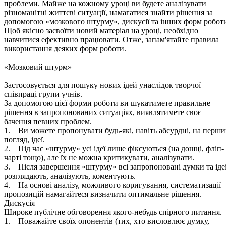
проблеми. Майже на кожному уроці ви будете аналізувати
різноманітні життєві ситуації, намагатися знайти рішення за
допомогою «мозкового штурму», дискусії та інших форм робот
Щоб якісно засвоїти новий матеріал на уроці, необхідно
навчитися ефективно працювати. Отже, запам'ятайте правила
використання деяких форм роботи.
«Мозковий штурм»
Застосовується для пошуку нових ідей унаслідок творчої
співпраці групи учнів.
За допомогою цієї форми роботи ви шукатимете правильне
рішення в запропонованих ситуаціях, виявлятимете своє
бачення певних проблем.
1. Ви можете пропонувати будь-які, навіть абсурдні, на перш
погляд, ідеї.
2. Під час «штурму» усі ідеї лише фіксуються (на дошці, фліп-
чарті тощо), але їх не можна критикувати, аналізувати.
3. Після завершення «штурму» всі запропоновані думки та іде
розглядають, аналізують, коментують.
4. На основі аналізу, можливого коригування, систематизації
пропозицій намагайтеся визначити оптимальне рішення.
Дискусія
Широке публічне обговорення якого-небудь спірного питання.
1. Поважайте своїх опонентів (тих, хто висловлює думку,