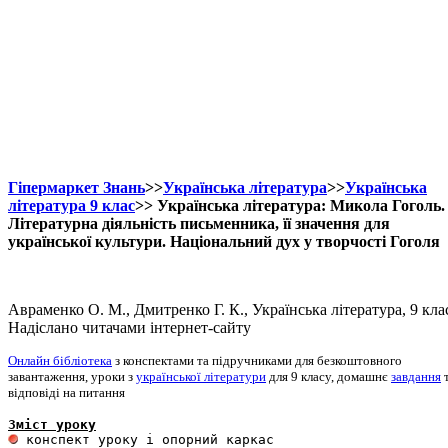
Гіпермаркет Знань
>>
Українська література
>>
Українська
література 9 клас
>> Українська література: Микола Гоголь.
Літературна діяльність письменника, її значення для
української культури. Національний дух у творчості Гоголя
Авраменко О. М., Дмитренко Г. К., Українська література, 9 кла
Надіслано читачами інтернет-сайту
Онлайн бібліотека
з конспектами та підручниками для безкоштовного
завантаження, уроки з
української літератури
для 9 класу, домашнє
завдання
відповіді на питання
Зміст уроку