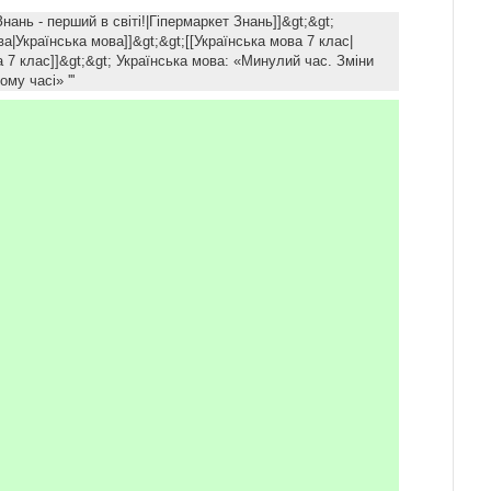
 Знань - перший в світі!|Гіпермаркет Знань]]&gt;&gt;
ва|Українська мова]]&gt;&gt;[[Українська мова 7 клас|
 7 клас]]&gt;&gt; Українська мова: «Минулий час. Зміни
ому часі» '''