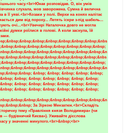
ішнього часу.<br>Юнак розповідав. О, він умів 
Дівчинка слухала, мов заворожена. Сумна й велична 
а в її уяві.<br>Козаки у полі. Верхи на конях налітає 
мається дим від пороху... Летять іскри з-під шабель... 
ують очі...<br>Увечері Наталочка довго не могла 
кійні думки роїлися в голові. А коли заснула, їй 
заки.
sp;&nbsp;&nbsp;&nbsp;&nbsp;&nbsp;&nbsp;&nbsp;&nbs
;&nbsp;&nbsp;&nbsp;&nbsp;&nbsp;&nbsp;&nbsp;&nbsp;
nbsp;&nbsp;&nbsp;&nbsp;&nbsp;&nbsp;&nbsp;&nbsp;&n
sp;&nbsp;&nbsp;&nbsp;&nbsp;&nbsp;&nbsp;&nbsp;&nbs
;&nbsp;&nbsp;&nbsp;&nbsp;&nbsp;&nbsp;&nbsp;&nbsp;
nbsp;&nbsp;&nbsp;&nbsp;&nbsp;&nbsp;&nbsp;&nbsp;&n
sp;&nbsp;&nbsp; &nbsp; &nbsp; &nbsp; &nbsp; &nbsp; 
&nbsp; &nbsp; &nbsp; &nbsp; &nbsp; &nbsp; &nbsp; 
&nbsp; &nbsp; &nbsp; &nbsp; &nbsp; &nbsp; &nbsp; 
&nbsp; &nbsp; &nbsp; &nbsp; &nbsp; &nbsp; &nbsp; 
nbsp;&nbsp;&nbsp;&nbsp;&nbsp;&nbsp;&nbsp;&nbsp;&n
sp;&nbsp;&nbsp; За Зіркою Мензатюк.<br>Складіть 
історичну тему «Правління князя Володимира» (чи 
в — будівничий Києва»). Уживайте дієслова 
часу у значенні минулого.<br>&nbsp;<br>