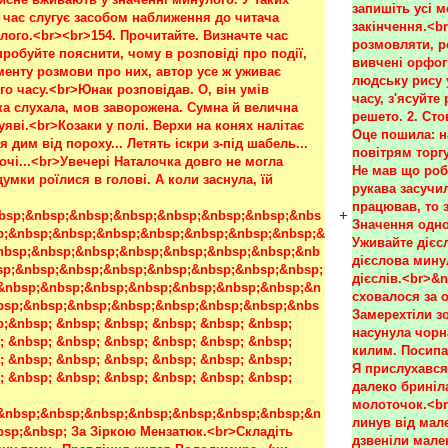
запишіть усі м
закінчення.<br
розмовляти, ро
вивчені орфогр
людську рису 
часу, з'ясуйте
решето. 2. Сто
Оце пошила: на
повітрям торгу
Не мав що роби
рукава засучила
працював, то з
+
Значення одног
Уживайте дієс
дієслова минул
дієслів.<br>&
сховалося за о
Замерехтіли зо
насунула чорна
килим. Посипал
Я прислухався 
далеко бриніл
молоточок.<br
линув від мале
дзвеніли мален