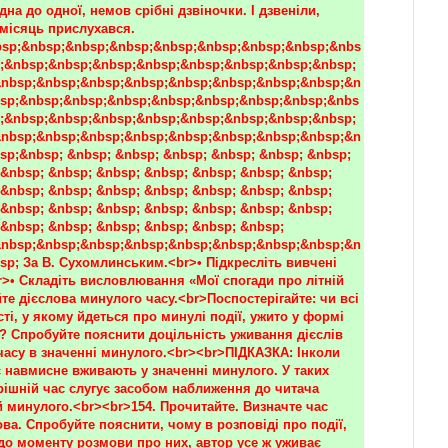
на до одної, немов срібні дзвіночки. І дзвеніли, 
 місяць прислухався.
sp;&nbsp;&nbsp;&nbsp;&nbsp;&nbsp;&nbsp;&nbsp;&nbs
;&nbsp;&nbsp;&nbsp;&nbsp;&nbsp;&nbsp;&nbsp;&nbsp;
nbsp;&nbsp;&nbsp;&nbsp;&nbsp;&nbsp;&nbsp;&nbsp;&n
sp;&nbsp;&nbsp;&nbsp;&nbsp;&nbsp;&nbsp;&nbsp;&nbs
;&nbsp;&nbsp;&nbsp;&nbsp;&nbsp;&nbsp;&nbsp;&nbsp;
nbsp;&nbsp;&nbsp;&nbsp;&nbsp;&nbsp;&nbsp;&nbsp;&n
sp;&nbsp; &nbsp; &nbsp; &nbsp; &nbsp; &nbsp; &nbsp; 
&nbsp; &nbsp; &nbsp; &nbsp; &nbsp; &nbsp; &nbsp; 
&nbsp; &nbsp; &nbsp; &nbsp; &nbsp; &nbsp; &nbsp; 
&nbsp; &nbsp; &nbsp; &nbsp; &nbsp; &nbsp; &nbsp; 
&nbsp; &nbsp; &nbsp; &nbsp; &nbsp; &nbsp; 
nbsp;&nbsp;&nbsp;&nbsp;&nbsp;&nbsp;&nbsp;&nbsp;&n
sp; За В. Сухомлинським.<br>• Підкресліть вивчені 
>• Складіть висловлювання «Мої спогади про літній 
те дієслова минулого часу.<br>Поспостерігайте: чи всі 
сті, у якому йдеться про минулі події, ужито у формі 
? Спробуйте пояснити доцільність уживання дієслів 
часу в значенні минулого.<br><br>ПІДКАЗКА: Інколи 
 навмисне вживають у значенні минулого. У таких 
рішній час слугує засобом наближення до читача 
й минулого.<br><br>154. Прочитайте. Визначте час 
ва. Спробуйте пояснити, чому в розповіді про події, 
до моменту розмови про них, автор усе ж уживає 