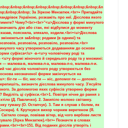
nbsp;&nbsp;&nbsp;&nbsp;&nbsp;&nbsp;&nbsp;&nbsp;&n
sp;&nbsp;&nbsp; За Зіркою Мензатюк.<br>• Пригадайте 
андрівок Україною, розкажіть про неї. Дієслова якого 
тимете? Чому?<br><br>''<u>Дієслова у формі минулого 
значають дію або стан, які відбулися до моменту 
сказав, пояснила, злякало, ходили.<br><u>Дієслова 
змінюються за&nbsp; родами (в однині) та 
озповів, розповіла, розповіло, розповіли.<br>
инулого часу утворюються додаванням до основи 
орми суфікса</u> -в-<u>у чоловічому роді та 
- <u>у формі жіночого й середнього роду та у множині:
и — малюва-в, малюва-л-а, малюва-л-о, малюва-л-и.
й час дієслів чоловічого роду утворюється без 
 основа неозначеної форми закінчується на 
>: біг-ти — біг, нес-ти — ніс, допомог-ти — допоміг.
ерепишіть, визначте дієслова минулого часу. З'ясуйте 
ожного. За допомогою яких суфіксів утворено форми 
 Виділіть ці суфікси.<br>1. Повітря нічне до рання з 
яхтіло (Д. Павличко). 2. Закипіло молоко світанку. 
нку туману (О. Остапчук). 3. Там я слухав з болем, як 
 Сосюра). 4. Крутнувся вихор чорним веретеном (Я. 
. Світило сонце, повівав вітер, від чого вербове листя 
увало (Зірка Мензатюк).<br>• Позначте в словах 
ами.<br><br>151. Від поданих дієслів утворіть і 