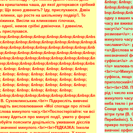
&nbsp; &nbsp; 
&nbsp;&nbsp;&
bsp;&nbsp;&nb
одну з ваших м
часу ви вжива
часу</u>''<u>о
розмови</u>: 
минулого часу 
числами</u>: р
<u>Дієслова м
неозначеної ф
суфікса</u> -л
</u> малюва-т
<br><u>Минули
суфікса, якщо
приголосний</u
<br><br>150. П
рід і число к
минулого часу?
неба текло і р
Сонце здуло пі
вітри гули (В.
Перебийніс). 5
прикро потріск
вивчені орфогр