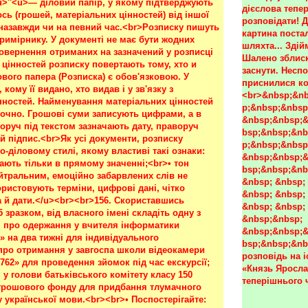
дієслова тепер
розповідати! 
картина постал
шляхта... Здій
Шалено зблиск
заснути. Неспо
приснилися ко
<br>&nbsp;&nb
p;&nbsp;&nbsp
&nbsp;&nbsp;&
bsp;&nbsp;&nb
p;&nbsp;&nbsp
&nbsp;&nbsp;&
bsp;&nbsp;&nb
&nbsp; &nbsp; 
&nbsp; &nbsp; 
&nbsp; &nbsp; 
&nbsp;&nbsp; 
&nbsp;&nbsp;&
bsp;&nbsp;&nb
розповідь на 
«Князь Яросла
теперішнього 