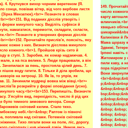
149. Прочитайт
число кожного.
карту автошлях
млинчиків.<br
хвацько обігна
шикарний&nbsp
Калинівки й Лю
Мама щоразу к
Здвижі, Тетере
Ірпені навіть 
Житомиром у с
пили каву, а 
пора підкріпит
Вони звернули 
<br>&nbsp;&nb
p;&nbsp;&nbsp
&nbsp;&nbsp;&
bsp;&nbsp;&nb
p;&nbsp;&nbsp
&nbsp;&nbsp;&
&nbsp; &nbsp; 
&nbsp; &nbsp; 
&nbsp; &nbsp; 
&nbsp; &nbsp; 