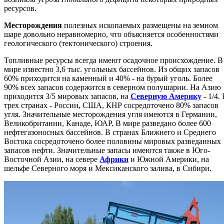
ресурсов.
Месторождения
полезных ископаемых размещены на земном
шаре довольно неравномерно, что объясняется особенностями
геологического (тектонического) строения.
Топливные ресурсы всегда имеют осадочное происхождение. В
мире известно 3,6 тыс. угольных бассейнов. Из общих запасов
60% приходится на каменный и 40% - на бурый уголь. Более
90% всех запасов содержится в северном полушарии. На Азию
приходится 3/5 мировых запасов, на
Северную Америку
- 1/4.
трех странах - России, США, КНР сосредоточено 80% запасов
угля. Значительные месторождения угля имеются в Германии,
Великобритании, Канаде, ЮАР. В мире разведано более 600
нефтегазоносных бассейнов. В странах Ближнего и Среднего
Востока сосредоточено более половины мировых разведанных
запасов нефти. Значительные запасы имеются также в Юго-
Восточной Азии, на севере
Африки
и Южной Америки, на
шельфе Северного моря и Мексиканского залива, в Сибири.