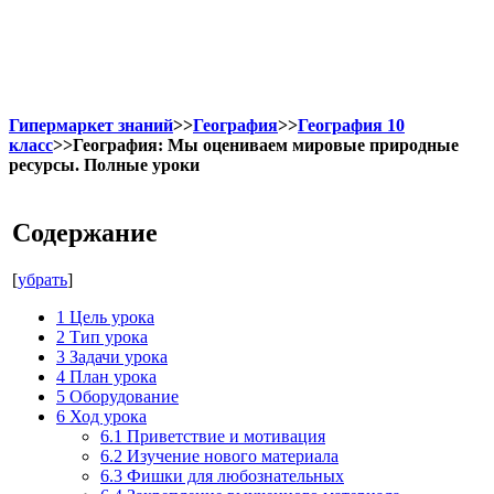
Гипермаркет знаний
>>
География
>>
География 10
класс
>>География: Мы оцениваем мировые природные
ресурсы. Полные уроки
Содержание
[
убрать
]
1
Цель урока
2
Тип урока
3
Задачи урока
4
План урока
5
Оборудование
6
Ход урока
6.1
Приветствие и мотивация
6.2
Изучение нового материала
6.3
Фишки для любознательных