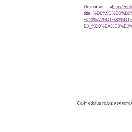
Источник — «
http://edu
title=%D0%9D%D0%
%D0%A1%D1%83%D1
B0_%D0%BA%D0%B0%
Сайт edufuture.biz являет