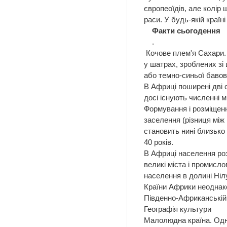
європеоїдів, але колір
раси. У будь-якій країн
Факти сьогодення
.
Кочове плем'я Сахари. У
у шатрах, зроблених зі 
або темно-синьої баво
В Африці поширені дві с
досі існують численні мі
Формування і розміщенн
заселення (різниця між
становить нині близько
40 років.
В Африці населення роз
великі міста і промисло
населення в долині Ніл
Країни Африки неоднакові
Південно-Африканській 
Географія культури
Малолюдна країна. Одна