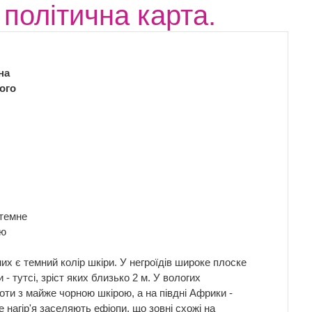
політична карта.
на
ого
 темне
ою
их є темний колір шкіри. У негроїдів широке плоске
- тутсі, зріст яких близько 2 м. У вологих
лоти з майже чорною шкірою, а на півдні Африки -
 нагір'я заселяють ефіопи, що зовні схожі на