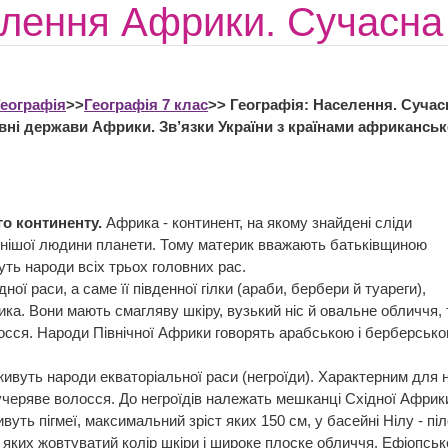
лення Африки. Сучасна 
Географія
>>
Географія 7 клас
>> Географія: Населення. Сучас
овні держави Африки. Зв’язки України з країнами африканськ
о континенту.
Африка - континент, на якому знайдені сліди
внішої людини планети. Тому материк вважають батьківщиною
ть народи всіх трьох головних рас.
ої раси, а саме її південної гілки (араби, бербери й туареги),
ика. Вони мають смагляву шкіру, вузький ніс й овальне обличчя,
осся. Народи Північної Африки говорять арабською і берберськ
живуть народи екваторіальної раси (негроїди). Характерним для н
кучеряве волосся. До негроїдів належать мешканці Східної Африки 
вуть пігмеї, максимальний зріст яких 150 см, у басейні Нілу - пі
 яких жовтуватий колір шкіри і широке плоске обличчя. Ефіопське