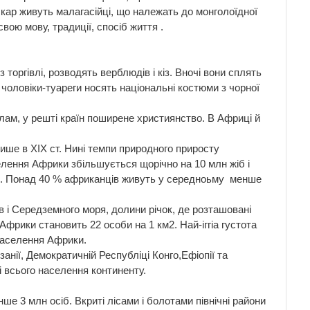
скар живуть малагасійці, що належать до монголоїдної
вою мову, традиції, спосіб життя .
торгівлі, розводять верблюдів і кіз. Вночі вони сплять
о чоловіки-туареги носять національні костюми з чорної
іслам, у решті країн поширене християнство. В Африці й
ше в XIX ст. Нині темпи природного приросту
селення Африки збільшується щорічно на 10 млн жіб і
тя. Понад 40 % африканців живуть у середноьму менше
 і Середземного моря, долини річок, де розташовані
Африки становить 22 особи на 1 км2. Най-іггіа густота
 населення Африки.
нзанії, Демократичній Республіці Конго,Ефіопії та
 всього населення континенту.
е 3 млн осіб. Вкриті лісами і болотами північні райони