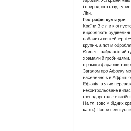
Африки. Усі країни маю
і природного газу, тури
Ліги.
Географія культури
Країни В е л и к ої пу
виробляють будівельні 
побачити контейнерні су
крупин, а потім обробл
Єгипет - найдавніший т
храмами й гробницями. Н
піраміди фараонів тощо
Загалом про Африку мож
населення є в Африці о
Ефіопія, в яких перева
неконтрольоване випаса
господарства є стихійні
На тлі зовсім бідних кр
карті.) Попри певні ус