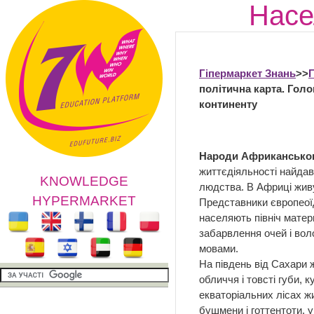
Насе
Гіпермаркет Знань
>>
політична карта. Гол
континенту
Народи Африканськог
життєдіяльності найда
KNOWLEDGE
людства. В Африці живу
HYPERMARKET
Представники європеоїдн
населяють північ матер
забарвлення очей і вол
мовами.
На південь від Сахари 
обличчя і товсті губи, 
екваторіальних лісах жи
бушмени і готтентоти, у