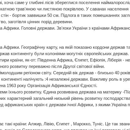
і, хоча саме у глибині лісів збереглися поселення наймалоросліш
скатною трав'яною чи листяною покрівлею. У саванах населення ц
 стін - бортик заввишки 50 см. Підлога в таких помешканнях загли
во, заготівля цінних порід деревини.
а Африки. Головні держави. Зв'язки України з країнами Африкан
а Африки. Географічну карту, на якій пока­зано кордони держав т
ержав континенту були колоніями могутніх європейських держав. 
ири країни, як-от: Південна Африка, Єгипет, Ефіопія, Ліберія - н
ого розвитку переважно після Другої світової війни.
олодшим регіоном світу. Середній вік держав - близько 40 років (
 континенті налічують :4 незалежні держави. Важливу роль в уре
а 1963 року Організація Африканської Єдності.
леми їхнього розвитку. Єдина розвивана держава на материку 
их характерний загальний низький рівень розвитку господарства
африканських країн є держави ічної Африки, з якими Україна підт
 такі країни: Алжир, Лівію, Єгипет , Марокко, Туніс. Це так зва