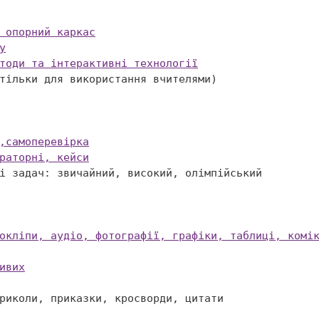
 опорний каркас
у
тоди та інтерактивні технології
,самоперевірка
раторні, кейси


окліпи, аудіо, фотографії, графіки, таблиці, комі
ивих
риколи, приказки, кросворди, цитати
