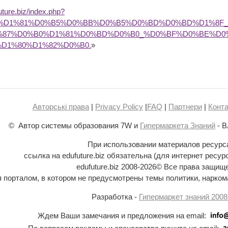
future.biz/index.php?
B0%D1%81%D0%B5%D0%BB%D0%B5%D0%BD%D0%BD%D1%8F
%87%D0%B0%D1%81%D0%BD%D0%B0_%D0%BF%D0%BE%D0
D1%80%D1%82%D0%B0.
»
Авторські права
|
Privacy Policy
|
FAQ
|
Партнери
|
Конта
© Автор системы образования 7W и
Гипермаркета Знаний
- В
При использовании материалов ресурс
ссылка на edufuture.biz обязательна (для интернет ресур
edufuture.biz 2008-
2026© Все права защищ
ся порталом, в котором не предусмотрены темы политики, наркома
Разработка -
Гипермаркет знаний 2008
Ждем Ваши замечания и предложения на email: