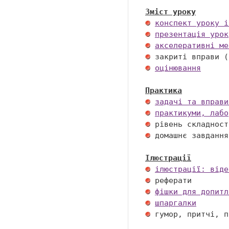
Зміст уроку
конспект уроку і
презентація урок
акселеративні ме
оцінювання
Практика
задачі та вправи
практикуми, лабо
 домашнє завдання 
Ілюстрації
ілюстрації: віде
фішки для допитл
шпаргалки
 гумор, притчі, п