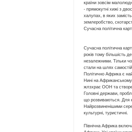
країни зовсім малолюдн
- прямокутні хижі з дво
халупах, в яких замість
землеробство, скотарст
Сучасна політична карт
Cучасна політична карт
років тому більшість д
незалежними. Тільки чот
стали на шлях самостійн
Політично Африка є найм
Нині на Афри­канському
жлзхрає ООН та створен
Головні держави, проб
що розвиваються. Для н
Найрозвиненішими серед 
культурні, туристичні.
Північна Африка включає