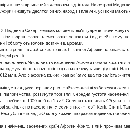
 шкіри в них зшрпчневий з червоним відтінком. На острові Мадага
і Африки живуть десятки різних народів і племен, усі вони мають с
 Південній Сахарі мешкає кочове плем'я туарегів. Вони живуть з 
шкіри тварин. Назва пле­мені означає «закриті від очей», тому щ
вни і обмотують голови довгими шарфами.
вітові релігії: в арабських країнах Північної Африки переважає 
сцеві релігії.
я населення. Чисельність населення Аф-;еки почала зростати ли
 народжуваністю та смертністю) на материку гаивищі у світі. На
 812 млн. Але в африканських країнах їагменша тривалість жит
міщується дуже нерівномірно. Найзасе-лезіші узбережжя океанів
ві підприємства, розвинута торгівля. Середня густота населення 
у - приблизно 1000 осіб на 1 км2. Селяни становлять 4/5 усього
 за кількістю населення. У семи з них -Нігерії, Кенії, Єгипті, Та
Республіці - понад ЗО млн у кожній, що разом дорівнює половині
 з найменш заселених країн Африки -Конго, в якій проживає менш