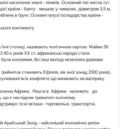
ого населення землі - пігмеїв. Основний тип житла тут
ієї країни - банту - мешкає у чималих, діаметром 3,5 м,
блена в ґрунт. Основні галузі господарства країни -
ського континенту
а їхні столиці, називають політичною картою. Майже 50
З 60-х років XX ст. африканські народи стали
е були колоніями. Всі інші молоді незалежні держави
вийняток становить Ефіопія, вік якої зонад 2000 років).
гулюванні всіх конфлік­те що виникають на материку,
-Пїаленна Африка . Решта в Африки належить до
, що є наслідком тривалого колонізму.
римує тісні зв'язки - торговельні, транспортні,
ний Арабський Захід - найсеніший економічно регіон