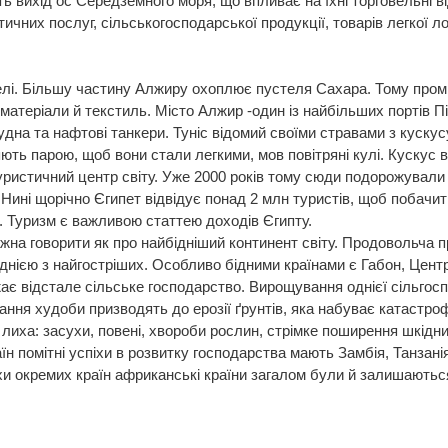
ть вихід ос Середземного моря, що впливає на їхні торговельні 
стичних послуг, сільськогосподарської продукції, товарів легкої л
стелі. Більшу частину Алжиру охоплює пустеля Сахара. Тому пром
матеріали й текстиль. Місто Алжир -один із найбільших портів 
дна та нафтові танкери. Туніс відомий своїми стравами з кускусу
яють парою, щоб вони стали легкими, мов повітряні кулі. Кускус
уристичний центр світу. Уже 2000 років тому сюди подорожувал
ині щорічно Єгипет відвідує понад 2 млн туристів, щоб побачити 
. Туризм є важливою статтею доходів Єгипту.
на говорити як про найбідніший континент світу. Продовольча п
днією з найгостріших. Особливо бідними країнами є Габон, Цент
жає відстале сільське господарство. Вирощування однієї сільгосп
ння худоби призводять до ерозії ґрунтів, яка набуває катастро
 лиха: засухи, повені, хвороби рослин, стрімке поширення шкідни
аїн помітні успіхи в розвитку господарства мають Замбія, Танзані
піхи окремих країн африканські країни загалом були й залишаютьс