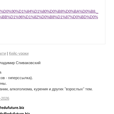
_%D0%90%D1%84%D1%80%D0%B8%D0%BA%D0%B8._
%BB%D1%96%D1%82%D0%B8%D1%87%D0%BD%D0%
кти
|
Кейс-уроки
ладимир Спиваковский
а
сов - гиперссылка).
ены.
нии, алкоголизма, курения и других "взрослых" тем.
-
2026