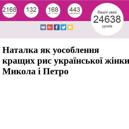
Наталка як уособлення
кращих рис української жінк
Микола і Петро