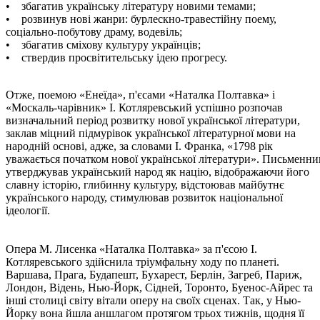
• збагатив українську літературу новими темами;
• розвинув нові жанри: бурлескно-травестійну поему,
соціально-побутову драму, водевіль;
• збагатив сміхову культуру українців;
• ствердив просвітительську ідею прогресу.
Отже, поемою «Енеїда», п'єсами «Наталка Полтавка» і
«Москаль-чарівник» І. Котляревський успішно розпочав
визначальний період розвитку нової української літератури,
заклав міцний підмурівок української літературної мови на
народній основі, адже, за словами І. Франка, «1798 рік
уважається початком нової української літератури». Письменни
утверджував український народ як націю, відображаючи його
славну історію, глибинну культуру, відстоював майбутнє
українського народу, стимулював розвиток національної
ідеології.
Опера М. Лисенка «Наталка Полтавка» за п'єсою І.
Котляревського здійснила тріумфальну ходу по планеті.
Варшава, Прага, Будапешт, Бухарест, Берлін, Загреб, Париж,
Лондон, Відень, Нью-Йорк, Сідней, Торонто, Буенос-Айрес та
інші столиці світу вітали оперу на своїх сценах. Так, у Нью-
Йорку вона йшла аншлагом протягом трьох тижнів, щодня її