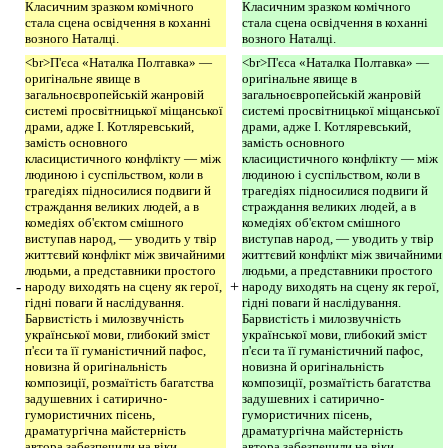
Класичним зразком комічного
Класичним зразком комічного
стала сцена освідчення в коханні
стала сцена освідчення в коханні
возного Наталці.
возного Наталці.
<br>П'єса «Наталка Полтавка» —
<br>П'єса «Наталка Полтавка» —
оригінальне явище в
оригінальне явище в
загальноєвропейській жанровій
загальноєвропейській жанровій
системі просвітницької міщанської
системі просвітницької міщанської
драми, адже І. Котляревський,
драми, адже І. Котляревський,
замість основного
замість основного
класицистичного конфлікту — між
класицистичного конфлікту — між
людиною і суспільством, коли в
людиною і суспільством, коли в
трагедіях підносилися подвиги й
трагедіях підносилися подвиги й
страждання великих людей, а в
страждання великих людей, а в
комедіях об'єктом смішного
комедіях об'єктом смішного
виступав народ, — уводить у твір
виступав народ, — уводить у твір
життєвий конфлікт між звичайними
життєвий конфлікт між звичайними
людьми, а представники простого
людьми, а представники простого
-
+
народу виходять на сцену як герої,
народу виходять на сцену як герої,
гідні поваги й наслідування.
гідні поваги й наслідування.
Барвистість і милозвучність
Барвистість і милозвучність
української мови, глибокий зміст
української мови, глибокий зміст
п'єси та її гуманістичний пафос,
п'єси та її гуманістичний пафос,
новизна й оригінальність
новизна й оригінальність
композиції, розмаїтість багатства
композиції, розмаїтість багатства
задушевних і сатирично-
задушевних і сатирично-
гумористичних пісень,
гумористичних пісень,
драматургічна майстерність
драматургічна майстерність
автора забезпечили на віки
автора забезпечили на віки