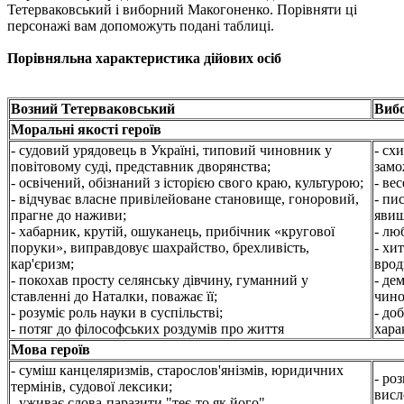
Тетерваковський і виборний Макогоненко. Порівняти ці
персонажі вам допоможуть подані таблиці.
Порівняльна характеристика дійових осіб
Возний Тетерваковський
Виб
Моральні якості героїв
- судовий урядовець в Україні, типовий чиновник у
- сх
повітовому суді, представник дворянства;
замо
- освічений, обізнаний з історією свого краю, культурою;
- ве
- відчуває власне привілейоване становище, гоноровий,
- пи
прагне до наживи;
явища
- хабарник, крутій, ошуканець, прибічник «кругової
- лю
поруки», виправдовує шахрайство, брехливість,
- хи
кар'єризм;
врод
- покохав просту селянську дівчину, гуманний у
- де
ставленні до Наталки, поважає її;
чино
- розуміє роль науки в суспільстві;
- до
- потяг до філософських роздумів про життя
хара
Мова героїв
- суміш канцеляризмів, старослов'янізмів, юридичних
- ро
термінів, судової лексики;
висл
- уживає слова-паразити "теє-то як його"