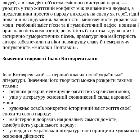
людей, а в комедіях об'єктом смішного виступав народ, —
уводить у твір життєвий конфлікт між звичайними людьми, а
представники простого народу виходять на сцену як герої, гідні
поваги й наслідування. Барвистість і милозвучність української
мови, глибокий зміст п'єси та її гуманістичний пафос, новизна 
оригінальність композиції, розмаїтість багатства задушевних і
сатирично-гумористичних пісень, драматургічна майстерність
автора забезпечили на віки невмирущу славу й немеркнучу
популярність «Наталки Полтавки».
Значення творчості Івана Котляревського
Іван Котляревський — перший класик нової української
літератури. Значення його творчості можна розкрити такими
тезами:
• першим розкрив невмируще багатство української мови;
• увів у літературу основний словниковий склад народної
мови;
• художньо освоїв конкретно-історичний зміст життя своєї
епохи та свого народу;
• майстерно відобразив національну самосвідомість,
самобутність українського народу;
• утвердив в українській літературі нові принципи художньог
освоєння дійсності;