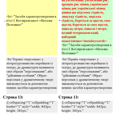
як уособлення, уособлення рис, 
кращих рис жінки, української 
жінки, рис української жінки, 
жинки що відстоює гідність, 
<br> '''Засоби характеротворення в
людську гідність, людська 
-
+
п'єсі І. Котляревського «Наталка
гідність, бореться за щастя, своє 
Полтавка»'''
щастя, бореться за своє щастя, 
микола, петро, микола і петро, 
возний тетерваковський, 
виборний 
макогоненко</metakeywords>
<br> '''Засоби характеротворення в
п'єсі І. Котляревського «Наталка
Полтавка»'''
<br>Термін «персонаж» у
<br>Термін «персонаж» у
літературознавство перейшов із
літературознавство перейшов із
театру, де драматурги називають
театру, де драматурги називають
свої образи '''персонажами''', або
свої образи '''персонажами''', або
'''дійовими особами'''. Образ-
'''дійовими особами'''. Образ-
персонаж у драматичному творі
персонаж у драматичному творі
змальовується за допомогою
змальовується за допомогою
певних засобів характеротворення.
певних засобів характеротворення.
Строка 13:
Строка 13:
{| cellspacing="1" cellpadding="1"
{| cellspacing="1" cellpadding="1"
border="1" style="width: 843px;
border="1" style="width: 843px;
height: 341px;"
height: 341px;"