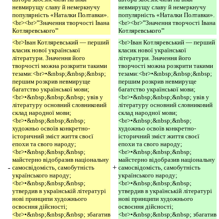
невмирущу славу й немеркнучу
невмирущу славу й немеркнучу
популярність «Наталки Полтавки».
популярність «Наталки Полтавки».
<br><br>'''Значення творчості Івана
<br><br>'''Значення творчості Івана
Котляревського'''
Котляревського'''
<br>Іван Котляревський — перший
<br>Іван Котляревський — перший
класик нової української
класик нової української
літератури. Значення його
літератури. Значення його
творчості можна розкрити такими
творчості можна розкрити такими
тезами:<br>•&nbsp;&nbsp;&nbsp;
тезами:<br>•&nbsp;&nbsp;&nbsp;
першим розкрив невмируще
першим розкрив невмируще
багатство української мови;
багатство української мови;
<br>•&nbsp;&nbsp;&nbsp; увів у
<br>•&nbsp;&nbsp;&nbsp; увів у
літературу основний словниковий
літературу основний словниковий
склад народної мови;
склад народної мови;
<br>•&nbsp;&nbsp;&nbsp;
<br>•&nbsp;&nbsp;&nbsp;
художньо освоїв конкретно-
художньо освоїв конкретно-
історичний зміст життя своєї
історичний зміст життя своєї
епохи та свого народу;
епохи та свого народу;
<br>•&nbsp;&nbsp;&nbsp;
<br>•&nbsp;&nbsp;&nbsp;
майстерно відобразив національну
майстерно відобразив національну
-
+
самосвідомість, самобутність
самосвідомість, самобутність
українського народу;
українського народу;
<br>•&nbsp;&nbsp;&nbsp;
<br>•&nbsp;&nbsp;&nbsp;
утвердив в українській літературі
утвердив в українській літературі
нові принципи художнього
нові принципи художнього
освоєння дійсності;
освоєння дійсності;
<br>•&nbsp;&nbsp;&nbsp; збагатив
<br>•&nbsp;&nbsp;&nbsp; збагатив