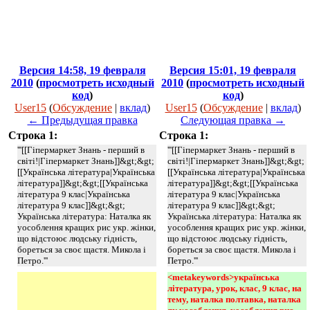
Версия 14:58, 19 февраля
Версия 15:01, 19 февраля
2010
(
просмотреть исходный
2010
(
просмотреть исходный
код
)
код
)
User15
(
Обсуждение
|
вклад
)
User15
(
Обсуждение
|
вклад
)
← Предыдущая правка
Следующая правка →
Строка 1:
Строка 1:
'''[[Гіпермаркет Знань - перший в
'''[[Гіпермаркет Знань - перший в
світі!|Гіпермаркет Знань]]&gt;&gt;
світі!|Гіпермаркет Знань]]&gt;&gt;
[[Українська література|Українська
[[Українська література|Українська
література]]&gt;&gt;[[Українська
література]]&gt;&gt;[[Українська
література 9 клас|Українська
література 9 клас|Українська
література 9 клас]]&gt;&gt;
література 9 клас]]&gt;&gt;
Українська література: Наталка як
Українська література: Наталка як
уособлення кращих рис укр. жінки,
уособлення кращих рис укр. жінки,
що відстоює людську гідність,
що відстоює людську гідність,
бореться за своє щастя. Микола і
бореться за своє щастя. Микола і
Петро.'''
Петро.'''
<metakeywords>українська 
література, урок, клас, 9 клас, на 
тему, наталка полтавка, наталка 