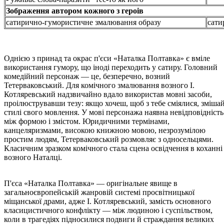
Зображення автором кожного з героів
сатирично-гумористичне змалювання образу
сати
Однією з принад та окрас п'єси «Наталка Полтавка» є вміле
використання гумору, що іноді переходить у сатиру. Головний
комедійний персонаж — це, безперечно, возний
Тетерваковський. Для комічного змалювання возного І.
Котляревський надзвичайно вдало використав мовні засоби,
проілюструвавши тезу: якщо хочеш, щоб з тебе сміялися, зміша
стилі свого мовлення. У мові персонажа наявна невідповідність
між формою і змістом. Юридичними термінами,
канцеляризмами, високою книжною мовою, незрозумілою
простим людям, Тетерваковський розмовляє з односельцями.
Класичним зразком комічного стала сцена освідчення в коханні
возного Наталці.
П'єса «Наталка Полтавка» — оригінальне явище в
загальноєвропейській жанровій системі просвітницької
міщанської драми, адже І. Котляревський, замість основного
класицистичного конфлікту — між людиною і суспільством,
коли в трагедіях підносилися подвиги й страждання великих