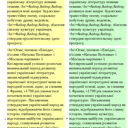
українську літературу новими
українську літературу новими
темами;<br>•&nbsp;&nbsp;&nbsp;
темами;<br>•&nbsp;&nbsp;&nbsp;
розвинув нові жанри: бурлескно-
розвинув нові жанри: бурлескно-
травестійну поему, соціально-
травестійну поему, соціально-
побутову драму, водевіль;
побутову драму, водевіль;
<br>•&nbsp;&nbsp;&nbsp; збагатив
<br>•&nbsp;&nbsp;&nbsp; збагатив
сміхову культуру українців;
сміхову культуру українців;
<br>•&nbsp;&nbsp;&nbsp;
<br>•&nbsp;&nbsp;&nbsp;
ствердив просвітительську ідею
ствердив просвітительську ідею
прогресу.
прогресу.
<br>Отже, поемою «Енеїда»,
<br>Отже, поемою «Енеїда»,
п'єсами «Наталка Полтавка» і
п'єсами «Наталка Полтавка» і
«Москаль-чарівник» І.
«Москаль-чарівник» І.
Котляревський успішно розпочав
Котляревський успішно розпочав
визначальний період розвитку
визначальний період розвитку
нової української літератури,
нової української літератури,
заклав міцний підмурівок
заклав міцний підмурівок
української літературної мови на
української літературної мови на
народній основі, адже, за словами
народній основі, адже, за словами
І. Франка, «1798 рік уважається
І. Франка, «1798 рік уважається
початком нової української
початком нової української
літератури». Письменник
літератури». Письменник
утверджував український народ як
утверджував український народ як
націю, відображаючи його славну
націю, відображаючи його славну
історію, глибинну культуру,
історію, глибинну культуру,
-
+
відстоював майбутнє українського
відстоював майбутнє українського
народу, стимулював розвиток
народу, стимулював розвиток
національної ідеології.<br><br>
національної ідеології.<br><br>