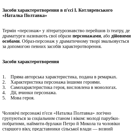
Засоби характеротворення в п'єсі І. Котляревського
«Наталка Полтавка»
Термін «персонаж» у літературознавство перейшов із театру, де
драматурги називають свої образи
персонажами
, або
дійовими
особами
. Образ-персонаж у драматичному творі змальовується
за допомогою певних засобів характеротворення.
Засоби характеротворення
1. Пряма авторська характеристика, подана в ремарках.
2. Характеристика персонажа іншими героями.
3. Самохарактеристика героя, висловлена в монологах.
4. Дії, вчинки персонажа.
5. Мова героя.
Чоловічі персонажі п'єси «Наталка Полтавка» логічно
групуються за соціальним станом і віком: молоді парубки-
побратими, наймити-бурлаки Петро й Микола та чоловіки
старшого віку, представники сільської влади — возний