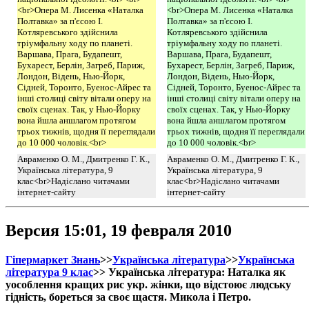
<br>Опера М. Лисенка «Наталка
<br>Опера М. Лисенка «Наталка
Полтавка» за п'єсою І.
Полтавка» за п'єсою І.
Котляревського здійснила
Котляревського здійснила
тріумфальну ходу по планеті.
тріумфальну ходу по планеті.
Варшава, Прага, Будапешт,
Варшава, Прага, Будапешт,
Бухарест, Берлін, Загреб, Париж,
Бухарест, Берлін, Загреб, Париж,
Лондон, Відень, Нью-Йорк,
Лондон, Відень, Нью-Йорк,
Сідней, Торонто, Буенос-Айрес та
Сідней, Торонто, Буенос-Айрес та
інші столиці світу вітали оперу на
інші столиці світу вітали оперу на
своїх сценах. Так, у Нью-Йорку
своїх сценах. Так, у Нью-Йорку
вона йшла аншлагом протягом
вона йшла аншлагом протягом
трьох тижнів, щодня її переглядали
трьох тижнів, щодня її переглядали
до 10 000 чоловік.<br>
до 10 000 чоловік.<br>
Авраменко О. М., Дмитренко Г. К.,
Авраменко О. М., Дмитренко Г. К.,
Українська література, 9
Українська література, 9
клас<br>Надіслано читачами
клас<br>Надіслано читачами
інтернет-сайту
інтернет-сайту
Версия 15:01, 19 февраля 2010
Гіпермаркет Знань
>>
Українська література
>>
Українська
література 9 клас
>> Українська література: Наталка як
уособлення кращих рис укр. жінки, що відстоює людську
гідність, бореться за своє щастя. Микола і Петро.