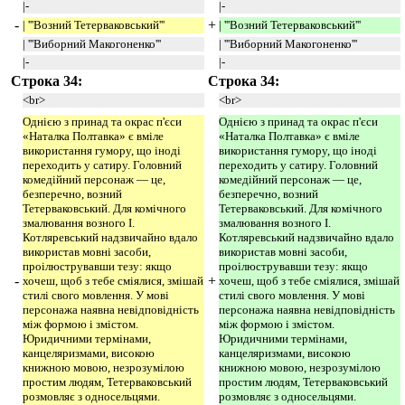
|-
|-
-
+
| '''Возний Тетерваковський'''
| '''Возний Тетерваковський'''
| '''Виборний Макогоненко'''
| '''Виборний Макогоненко'''
|-
|-
Строка 34:
Строка 34:
<br>
<br>
Однією з принад та окрас п'єси
Однією з принад та окрас п'єси
«Наталка Полтавка» є вміле
«Наталка Полтавка» є вміле
використання гумору, що іноді
використання гумору, що іноді
переходить у сатиру. Головний
переходить у сатиру. Головний
комедійний персонаж — це,
комедійний персонаж — це,
безперечно, возний
безперечно, возний
Тетерваковський. Для комічного
Тетерваковський. Для комічного
змалювання возного І.
змалювання возного І.
Котляревський надзвичайно вдало
Котляревський надзвичайно вдало
використав мовні засоби,
використав мовні засоби,
проілюструвавши тезу: якщо
проілюструвавши тезу: якщо
-
+
хочеш, щоб з тебе сміялися, змішай
хочеш, щоб з тебе сміялися, змішай
стилі свого мовлення. У мові
стилі свого мовлення. У мові
персонажа наявна невідповідність
персонажа наявна невідповідність
між формою і змістом.
між формою і змістом.
Юридичними термінами,
Юридичними термінами,
канцеляризмами, високою
канцеляризмами, високою
книжною мовою, незрозумілою
книжною мовою, незрозумілою
простим людям, Тетерваковський
простим людям, Тетерваковський
розмовляє з односельцями.
розмовляє з односельцями.