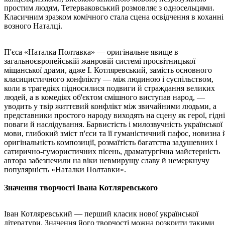
простим людям, Тетерваковський розмовляє з односельцями.
Класичним зразком комічного стала сцена освідчення в коханні
возного Наталці.
П'єса «Наталка Полтавка» — оригінальне явище в
загальноєвропейській жанровій системі просвітницької
міщанської драми, адже І. Котляревський, замість основного
класицистичного конфлікту — між людиною і суспільством,
коли в трагедіях підносилися подвиги й страждання великих
людей, а в комедіях об'єктом смішного виступав народ, —
уводить у твір життєвий конфлікт між звичайними людьми, а
представники простого народу виходять на сцену як герої, гідні
поваги й наслідування. Барвистість і милозвучність української
мови, глибокий зміст п'єси та її гуманістичний пафос, новизна 
оригінальність композиції, розмаїтість багатства задушевних і
сатирично-гумористичних пісень, драматургічна майстерність
автора забезпечили на віки невмирущу славу й немеркнучу
популярність «Наталки Полтавки».
Значення творчості Івана Котляревського
Іван Котляревський — перший класик нової української
літератури. Значення його творчості можна розкрити такими