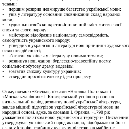
тезами:
• першим розкрив невмируще багатство української мови;
• увів у літературу основний словниковий склад народної
мови;
• художньо освоїв конкретно-історичний зміст життя своєї
епохи та свого народу;
• майстерно відобразив національну самосвідомість,
самобутність українського народу;
• утвердив в українській літературі нові принципи художньог
освоєння дійсності;
• збагатив українську літературу новими темами;
• розвинув нові жанри: бурлескно-травестійну поему,
соціально-побутову драму, водевіль;
• збагатив сміхову культуру українців;
• ствердив просвітительську ідею прогресу.
Отже, поемою «Енеїда», п'єсами «Наталка Полтавка» і
«Москаль-чарівник» І. Котляревський успішно розпочав
визначальний період розвитку нової української літератури,
заклав міцний підмурівок української літературної мови на
народній основі, адже, за словами І. Франка, «1798 рік
уважається початком нової української літератури». Письменни
утверджував український народ як націю, відображаючи його
славну історію, глибинну культуру, відстоював майбутнє