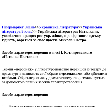
Гіпермаркет Знань
>>
Українська література
>>
Українська
література 9 клас
>> Українська література: Наталка як
уособлення кращих рис укр. жінки, що відстоює людську
гідність, бореться за своє щастя. Микола і Петро.
Засоби характеротворення в п'єсі І. Котляревського
«Наталка Полтавка»
Термін «персонаж» у літературознавство перейшов із театру, де
драматурги називають свої образи
персонажами
, або
дійовими
особами
. Образ-персонаж у драматичному творі змальовується
за допомогою певних засобів характеротворення.
Засоби характеротворення
1. Пряма авторська характеристика, подана в ремарках.