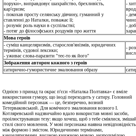
поруки», виправдовує шахрайство, брехливість,
- хи
кар'єризм;
врод
- покохав просту селянську дівчину, гуманний у
- де
ставленні до Наталки, поважає її;
чино
- розуміє роль науки в суспільстві;
- до
- потяг до філософських роздумів про життя
хара
Мова героїв
- суміш канцеляризмів, старослов'янізмів, юридичних
- ро
термінів, судової лексики;
висл
- уживає слова-паразити "теє-то як його"
Зображення автором кожного з героів
сатирично-гумористичне змалювання образу
сати
Однією з принад та окрас п'єси «Наталка Полтавка» є вміле
використання гумору, що іноді переходить у сатиру. Головний
комедійний персонаж — це, безперечно, возний
Тетерваковський. Для комічного змалювання возного І.
Котляревський надзвичайно вдало використав мовні засоби,
проілюструвавши тезу: якщо хочеш, щоб з тебе сміялися, зміша
стилі свого мовлення. У мові персонажа наявна невідповідність
між формою і змістом. Юридичними термінами,
канцеляризмами, високою книжною мовою, незрозумілою