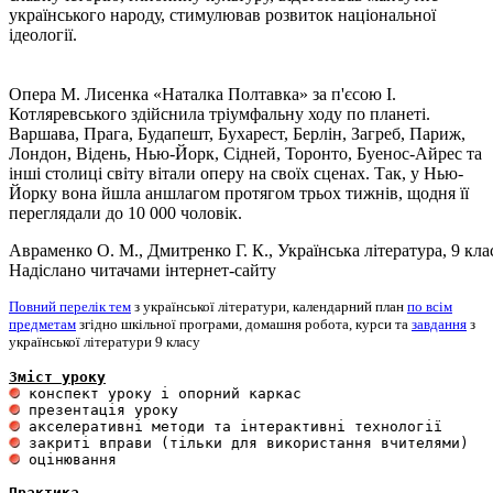
українського народу, стимулював розвиток національної
ідеології.
Опера М. Лисенка «Наталка Полтавка» за п'єсою І.
Котляревського здійснила тріумфальну ходу по планеті.
Варшава, Прага, Будапешт, Бухарест, Берлін, Загреб, Париж,
Лондон, Відень, Нью-Йорк, Сідней, Торонто, Буенос-Айрес та
інші столиці світу вітали оперу на своїх сценах. Так, у Нью-
Йорку вона йшла аншлагом протягом трьох тижнів, щодня її
переглядали до 10 000 чоловік.
Авраменко О. М., Дмитренко Г. К., Українська література, 9 кла
Надіслано читачами інтернет-сайту
Повний перелік тем
з української літератури, календарний план
по всім
предметам
згідно шкільної програми, домашня робота, курси та
завдання
з
української літератури 9 класу
Зміст уроку
 оцінювання 

Практика