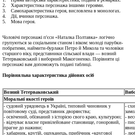
2. Характеристика персонажа іншими героями.
3. Самохарактеристика героя, висловлена в монологах.
4. Дії, вчинки персонажа.
5. Мова героя.
Чоловічі персонажі п'єси «Наталка Полтавка» логічно
групуються за соціальним станом і віком: молоді парубки-
побратими, наймити-бурлаки Петро й Микола та чоловіки
старшого віку, представники сільської влади — возний
Тетерваковський і виборний Макогоненко. Порівняти ці
персонажі вам допоможуть подані таблиці.
Порівняльна характеристика дійових осіб
Возний Тетерваковський
Виб
Моральні якості героїв
- судовий урядовець в Україні, типовий чиновник у
- сх
повітовому суді, представник дворянства;
замо
- освічений, обізнаний з історією свого краю, культурою;
- ве
- відчуває власне привілейоване становище, гоноровий,
- пи
прагне до наживи;
явища
- хабарник, крутій, ошуканець, прибічник «кругової
- лю