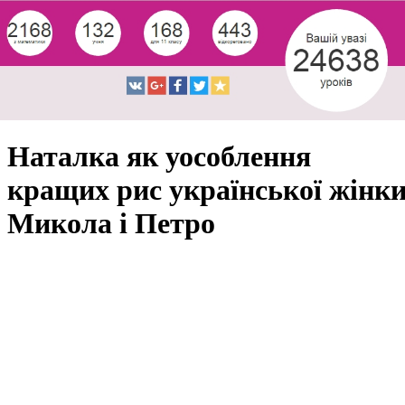
Наталка як уособлення
кращих рис української жінк
Микола і Петро