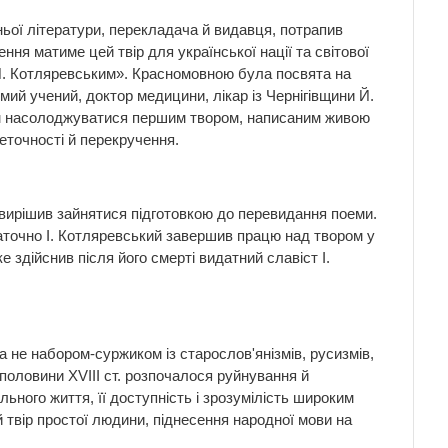
ої літератури, перекладача й видавця, потрапив
ня матиме цей твір для української нації та світової
 И. Котляревським». Красномовною була посвята на
ий учений, доктор медицини, лікар із Чернігівщини Й.
ям насолоджуватися першим твором, написаним живою
еточності й перекручення.
 вирішив зайнятися підготовкою до перевидання поеми.
таточно І. Котляревський завершив працю над твором у
 здійснив після його смерті видатний славіст І.
не набором-суржиком із старослов'янізмів, русизмів,
ї половини XVIII ст. розпочалося руйнування й
ного життя, її доступність і зрозумілість широким
 твір простої людини, піднесення народної мови на