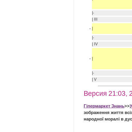
|-
| III
-
|
|-
| IV
-
|
|-
| V
Версия 21:03, 
Гіпермаркет Знань
>>
У
зображення життя всіх
народної моралі в дус