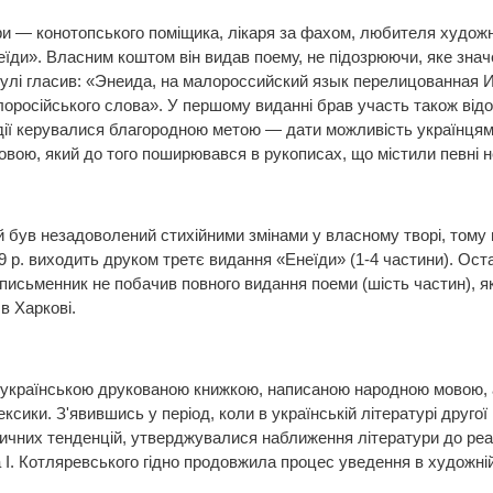
и — конотопського поміщика, лікаря за фахом, любителя художнь
їди». Власним коштом він видав поему, не підозрюючи, яке значен
итулі гласив: «Энеида, на малороссийский язык перелицованная
російського слова». У першому виданні брав участь також відом
дії керувалися благородною метою — дати можливість українц
ою, який до того поширювався в рукописах, що містили певні н
ий був незадоволений стихійними змінами у власному творі, тому
9 р. виходить друком третє видання «Енеїди» (1-4 частини). Ос
письменник не побачив повного видання поеми (шість частин), яке
в Харкові.
українською друкованою книжкою, написаною народною мовою, а 
ексики. З'явившись у період, коли в українській літературі друго
чних тенденцій, утверджувалися наближення літератури до реаль
І. Котляревського гідно продовжила процес уведення в художній