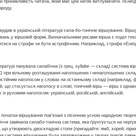
 й проникливість читача, який має цей натяк витлумачити. «Енеї
ароду.
ердив в українській літературі сила-бо-тонічне віршування. Ві
вань у віршовій формі. Визначальними рисами вірша є поділ текст
ятися на строфи чи бути астрофічним. Наприклад, строфа «Енеї
тературі панувала силабічна (з грец. syllabe — склад) система вір
 11 при вільному розташуванні наголошених і ненаголошених скла
постійним наголосом у словах на останньому складі (наприклад, 
й, що стосується наголосу в слові; тонічний вірш — вірш з однак
із рухомим наголосом: українській, російській, англійській.
рі початки віршування пов'язані з пісенною усною народною творч
іччя замінила силабо-тонічна система, яка ґрунтується на чергув
 що утворюють двоскладові стопи (пригадайте: ямб, хорей; пірихі
на система віршування була запроваджена у творах поетів давньої