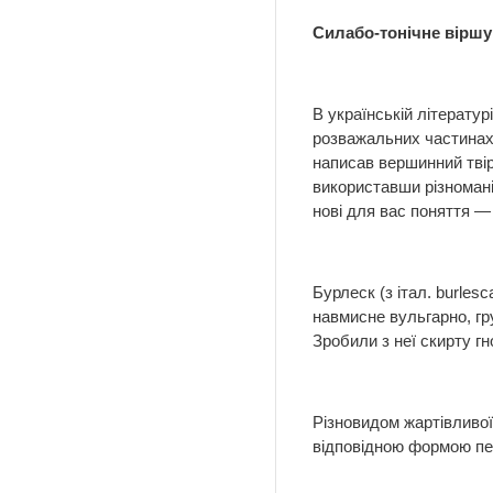
Силабо-тонічне віршу
В українській літератур
розважальних частинах 
написав вершинний твір
використавши різноманіт
нові для вас поняття —
Бурлеск (з італ. burles
навмисне вульгарно, гр
Зробили з неї скирту гн
Різновидом жартівливої 
відповідною формою пер