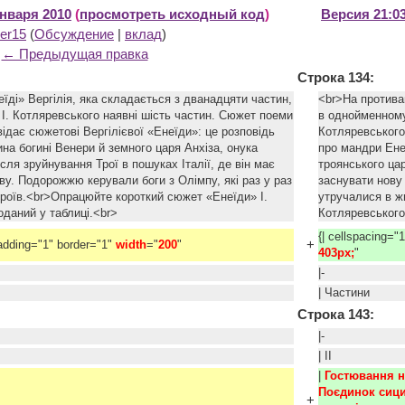
января 2010
(
просмотреть исходный код
)
Версия 21:03
er15
(
Обсуждение
|
вклад
)
← Предыдущая правка
Строка 134:
їді» Вергілія, яка складається з дванадцяти частин,
<br>На противаг
 І. Котляревського наявні шість частин. Сюжет поеми
в однойменному
ідає сюжетові Вергілієвої «Енеїди»: це розповідь
Котляревського 
на богині Венери й земного царя Анхіза, онука
про мандри Ене
сля зруйнування Трої в пошуках Італії, де він має
троянського цар
у. Подорожжю керували боги з Олімпу, які раз у раз
заснувати нову
ероїв.<br>Опрацюйте короткий сюжет «Енеїди» І.
утручалися в ж
оданий у таблиці.<br>
Котляревського
{| cellspacing="
+
padding="1" border="1"
width
="
200
"
403px;
"
|-
| Частини
Строка 143:
|-
| II
|
Гостювання на
Поєдинок сици
+