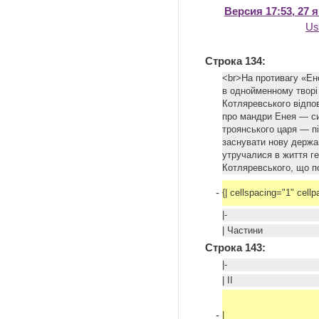
Версия 17:53, 27 
Us
Строка 134:
<br>На противагу «Ене
в однойменному творі
Котляревського відпов
про мандри Енея — си
троянського царя — пі
заснувати нову держав
утручалися в життя г
Котляревського, що п
-
{| cellspacing="1" cell
|-
| Частини
Строка 143:
|-
| II
-
|