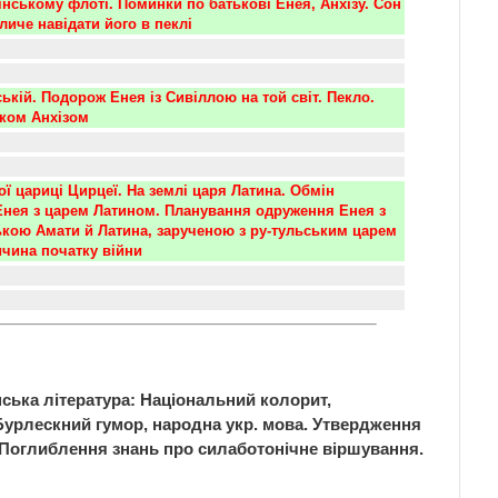
нському флоті. Поминки по батькові Енея, Анхізу. Сон 
личе навідати його в пеклі
ькій. Подорож Енея із Сивіллою на той світ. Пекло. 
ьком Анхізом
ої цариці Цирцеї. На землі царя Латина. Обмін 
нея з царем Латином. Планування одруження Енея з 
ькою Амати й Латина, зарученою з ру-тульським царем 
чина початку війни
нська література: Національний колорит,
й. Бурлескний гумор, народна укр. мова. Утвердження
я. Поглиблення знань про силаботонічне віршування.