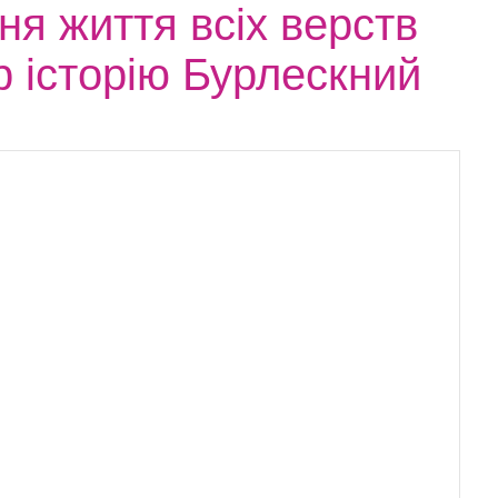
я життя всіх верств
кр історію Бурлескний