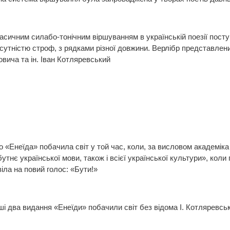
класичним силабо-тонічним віршуванням в українській поезії пос
сутністю строф, з рядками різної довжини. Верлібр представлени
овича та ін. Іван Котляревський
 «Енеїда» побачила світ у той час, коли, за висловом академіка 
тнє української мови, також і всієї української культури», кол
іла на повий голос: «Бути!»
і два видання «Енеїди» побачили світ без відома І. Котляревськ