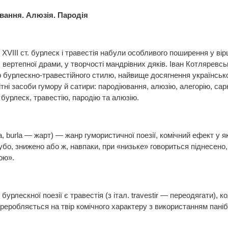
вання. Алюзія. Пародія
і XVIII ст. бурлеск і травестія набули особливого поширення у ві
вертепної драми, у творчості мандрівних дяків. Іван Котляревсь
 бурлескно-травестійного стилю, найвище досягнення українськ
ні засоби гумору й сатири: пародіювання, алюзію, алегорію, сарк
 бурлеск, травестію, пародію та алюзію.
ca, burla — жарт) — жанр гумористичної поезії, комічний ефект у 
убо, знижено або ж, навпаки, при «низьке» говориться піднесено,
ою».
бурлескної поезії є травестія (з італ. travestir — переодягати), к
еробляється на твір комічного характеру з використанням паніб