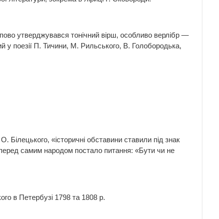
тупово утверджувався тонічний вірш, особливо верлібр —
й у поезії П. Тичини, М. Рильського, В. Голобородька,
О. Білецького, «історичні обставини ставили під знак
и перед самим народом постало питання: «Бути чи не
ого в Петербузі 1798 та 1808 р.