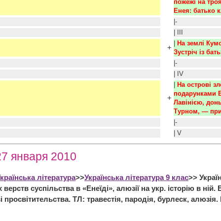
пожежі на троя
Енея: батько к
|-
| III
|
На землі Кумс
+
Зустріч із бат
|-
| IV
|
На острові зл
подарунками Е
+
Лавінією, дон
Турном, — при
|-
| V
27 января 2010
країнська література
>>
Українська література 9 клас
>> Украї
 верств суспільства в «Енеїді», алюзії на укр. історію в ні
і просвітительства. ТЛ: травестія, пародія, бурлеск, алюзі