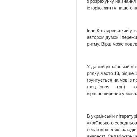
з розрахунку на знання
історію, життя нашого н
Іван Котляревський утв
автором думок і пережи
ритму. Вірш може поділ
У давній українській лі
рядку, часто 13, рідше
грунтується на мові з 
грец. tonos — тон) — то
вірш поширений у мовах 
В українській літерату
українського середньов
ненаголошених складів,
анапест). Силабо-тоніч