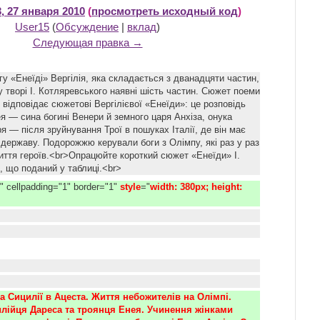
, 27 января 2010
(
просмотреть исходный код
)
User15
(
Обсуждение
|
вклад
)
Следующая правка →
у «Енеїді» Вергілія, яка складається з дванадцяти частин,
 творі І. Котляревського наявні шість частин. Сюжет поеми
відповідає сюжетові Вергілієвої «Енеїди»: це розповідь
я — сина богині Венери й земного царя Анхіза, онука
я — після зруйнування Трої в пошуках Італії, де він має
 державу. Подорожжю керували боги з Олімпу, які раз у раз
иття героїв.<br>Опрацюйте короткий сюжет «Енеїди» І.
, що поданий у таблиці.<br>
1" cellpadding="1" border="1"
style
="
width: 380px; height: 
 Сицилії в Ацеста. Життя небожителів на Олімпі. 
лійця Дареса та троянця Енея. Учинення жінками 