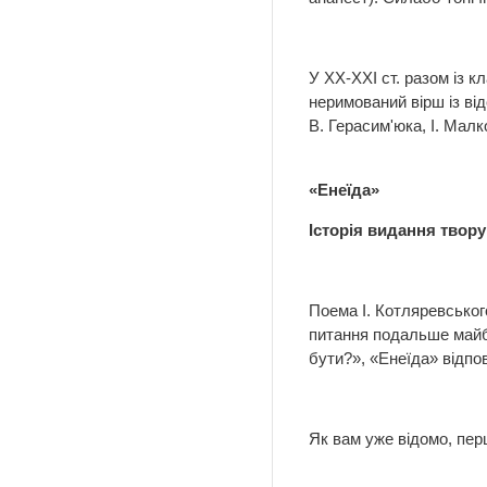
У ХХ-ХХІ ст. разом із 
неримований вірш із від
В. Герасим'юка, І. Малк
«Енеїда»
Історія видання твору
Поема І. Котляревського
питання подальше майбу
бути?», «Енеїда» відпов
Як вам уже відомо, перш