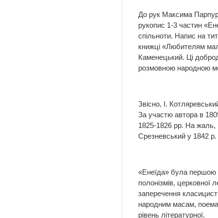
До рук Максима Парпур
рукопис 1-3 частин «Ене
спільноти. Напис на т
книжці «Любителям мало
Каменецький. Ці добро
розмовною народною мов
Звісно, І. Котляревськ
За участю автора в 180
1825-1826 рр. На жаль, 
Срезневський у 1842 р. 
«Енеїда» була першою 
полонізмів, церковної л
заперечення класицисти
народним масам, поема 
рівень літературної.