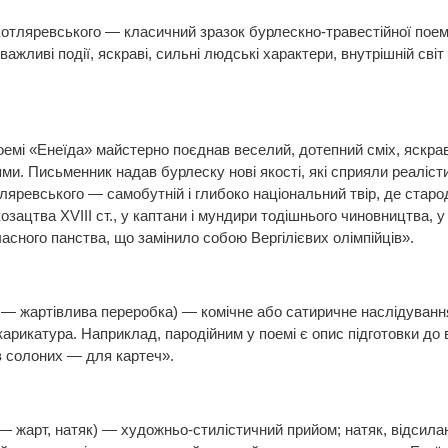
Котляревського — класичний зразок бурлескно-травестійної поем
 важливі події, яскраві, сильні людські характери, внутрішній св
оемі «Енеїда» майстерно поєднав веселий, дотепний сміх, яскраві
и. Письменник надав бурлеску нові якості, які сприяли реаліст
яревського — самобутній і глибоко національний твір, де старод
козацтва XVIII ст., у каптани і мундири тодішнього чиновництва,
асного панства, що замінило собою Вергілієвих олімпійців».
ia — жартівлива переробка) — комічне або сатиричне наслідуванн
 карикатура. Наприклад, пародійним у поемі є опис підготовки до
ив солоних — для картеч».
o — жарт, натяк) — художньо-стилістичний прийом; натяк, відсилан