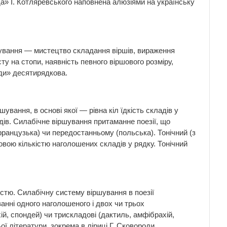
да» І. Котляревського наповнена алюзіями на українську
ршування — мистецтво складання віршів, вираження
у на стопи, наявність певного віршового розміру,
ди» десятирядкова.
шування, в основі якої — рівна кіл їдкість складів у
дів. Силабічне віршування притаманне поезії, що
французька) чи передостанньому (польська). Тонічний (з
овою кількістю наголошених складів у рядку. Тонічний
істю. Силабічну систему віршування в поезії
анні одного наголошеного і двох чи трьох
й, спондей) чи трискладові (дактиль, амфібрахій,
 літератури, зокрема в ліриці Г. Сковороди.