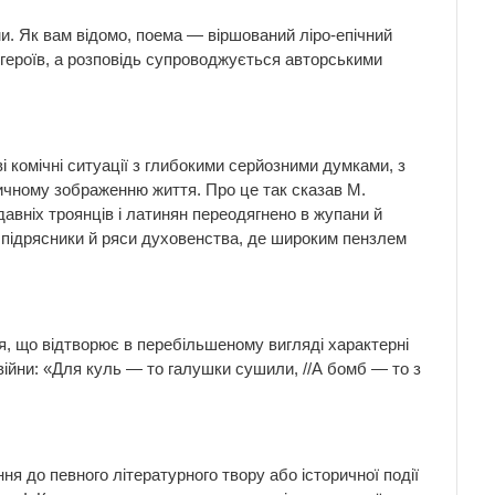
и. Як вам відомо, поема — віршований ліро-епічний
іт героїв, а розповідь супроводжується авторськими
 комічні ситуації з глибокими серйозними думками, з
ичному зображенню життя. Про це так сказав М.
авніх троянців і латинян переодягнено в жупани й
 у підрясники й ряси духовенства, де широким пензлем
я, що відтворює в перебільшеному вигляді характерні
 війни: «Для куль — то галушки сушили, //А бомб — то з
ня до певного літературного твору або історичної події