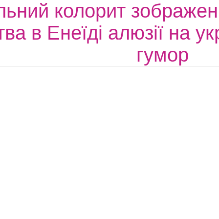
льний колорит зображенн
тва в Енеїді алюзії на у
гумор