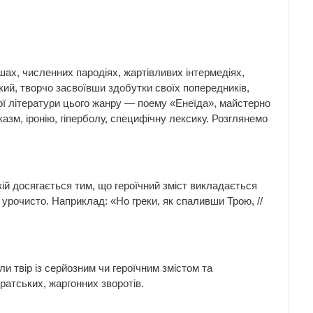
ршах, численних пародіях, жартівливих інтермедіях,
кий, творчо засвоївши здобутки своїх попередників,
ої літератури цього жанру — поему «Енеїда», майстерно
азм, іронію, гіперболу, специфічну лексику. Розглянемо
якій досягається тим, що героїчний зміст викладається
 урочисто. Наприклад: «Но греки, як спаливши Трою, //
оли твір із серйозним чи героїчним змістом та
ратських, жаргонних зворотів.