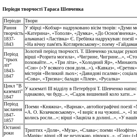
Періоди творчості Тараса Шевченка
Періоди
Твори
Рання
У збірці «Кобзар» надруковано вісім творів: «Думи мо
творчість
«Катерина», «Тополя», «Думка», «До Основ'яненка», 
1837-
альманасі «Ластівка» Є. Гребінка надрукував: поезії 
1843
«На вічну пам'ять Котляревському»; поему «Гайдама
Золотий період творчості. Т. Шевченко укладає рукоп
Період
вірші «Розрита могила», «Чигрине, Чигрине...», «Стоїт
"трьох
поховайте...», «Три літа», «Холодний Яр», «Минають 
літ"
«Сон» («У всякого своя доля...»), «Кавказ», «Єретик»
1843-
містерія «Великий льох»; «Давидові псалми»; соціа
1847
«Сова», «Тризна»; балади «Лілея», «Русалка»
Цикл "В
У казематі III відділу в Петербурзі Т. Шевченко напис
казематі"
однаково, чи буду...», «Садок вишневий коло хати...» 
1847
Період
Поеми «Княжна», «Варнак», автобіографічні поезії «
заслання
«А. О. Козачковському», «І виріс я на чужині...», «І з
1847-
колись росли...»; вірші «Зацвіла в долині...», «У нашім
1857
Останні
Триптих «Доля», «Муза», «Слава»; поеми «Неофіти»
роки
«Марія»; вірші «Я не нездужаю, нівроку...», «Сон» 