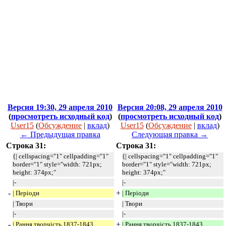
Версия 19:30, 29 апреля 2010
Версия 20:08, 29 апреля 2010
(
просмотреть исходный код
)
(
просмотреть исходный код
)
User15
(
Обсуждение
|
вклад
)
User15
(
Обсуждение
|
вклад
)
← Предыдущая правка
Следующая правка →
Строка 31:
Строка 31:
{| cellspacing="1" cellpadding="1"
{| cellspacing="1" cellpadding="1"
border="1" style="width: 721px;
border="1" style="width: 721px;
height: 374px;"
height: 374px;"
|-
|-
-
+
| Періоди
| Періоди
| Твори
| Твори
|-
|-
-
+
| Рання творчість 1837-1843
| Рання творчість 1837-1843