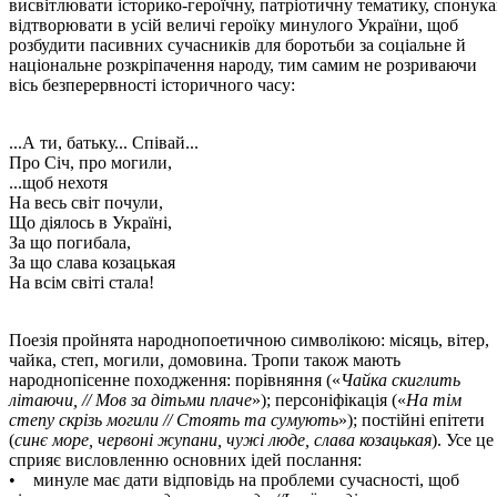
висвітлювати історико-героїчну, патріотичну тематику, спонука
відтворювати в усій величі героїку минулого України, щоб
розбудити пасивних сучасників для боротьби за соціальне й
національне розкріпачення народу, тим самим не розриваючи
вісь безперервності історичного часу:
...А ти, батьку... Співай...
Про Січ, про могили,
...щоб нехотя
На весь світ почули,
Що діялось в Україні,
За що погибала,
За що слава козацькая
На всім світі стала!
Поезія пройнята народнопоетичною символікою: місяць, вітер,
чайка, степ, могили, домовина. Тропи також мають
народнопісенне походження: порівняння («
Чайка скиглить
літаючи, // Мов за дітьми плаче
»); персоніфікація («
На тім
степу скрізь могили // Стоять та сумують
»); постійні епітети
(
синє море, червоні жупани, чужі люде, слава козацькая
). Усе це
сприяє висловленню основних ідей послання:
• минуле має дати відповідь на проблеми сучасності, щоб