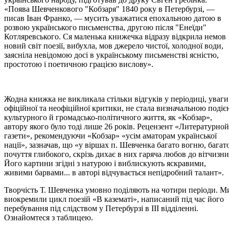
«Поява Шевченкового "Кобзаря" 1840 року в Петербурзі, —
писав Іван Франко, — мусить уважатися епохальною датою в
розвою українського письменства, другою після "Енеїди"
Котляревського. Ся маленька книжечка відразу відкрила немов
новий світ поезії, вибухла, мов джерело чистої, холодної води,
заясніла невідомою досі в українському письменстві ясністю,
простотою і поетичною грацією вислову».
Жодна книжка не викликала стільки відгуків у періодиці, уваги
офіційної та неофіційної критики, не стала визначальною подіє
культурного й громадсько-політичного життя, як «Кобзар»,
автору якого було тоді лише 26 років. Рецензент «Литературной
газети», рекомендуючи «Кобзар» «усім аматорам української
нації», зазначав, що «у віршах п. Шевченка багато вогню, багат
почуття глибокого, скрізь дихає в них гаряча любов до вітчизни
Його картини згідні з натурою і виблискують яскравими,
живими барвами... в авторі відчувається непідробний талант».
Творчість Т. Шевченка умовно поділяють на чотири періоди. М
виокремили цикл поезій «В казематі», написаний під час його
перебування під слідством у Петербурзі в III відділенні.
Ознайомтеся з таблицею.