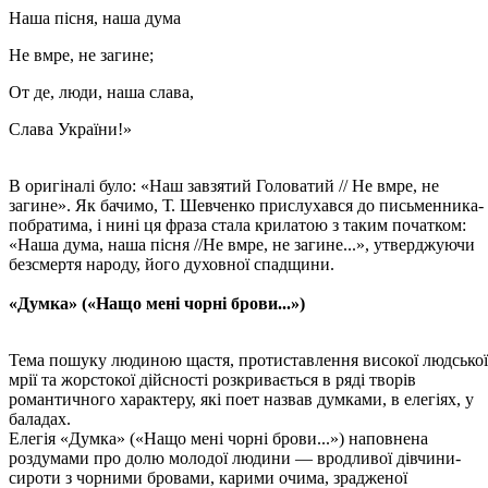
Наша пісня, наша дума
Не вмре, не загине;
От де, люди, наша слава,
Слава України!»
В оригіналі було: «Наш завзятий Головатий // Не вмре, не
загине». Як бачимо, Т. Шевченко прислухався до письменника-
побратима, і нині ця фраза стала крилатою з таким початком:
«Наша дума, наша пісня //Не вмре, не загине...», утверджуючи
безсмертя народу, його духовної спадщини.
«Думка» («Нащо мені чорні брови...»)
Тема пошуку людиною щастя, протиставлення високої людської
мрії та жорстокої дійсності розкривається в ряді творів
романтичного характеру, які поет назвав думками, в елегіях, у
баладах.
Елегія «Думка» («Нащо мені чорні брови...») наповнена
роздумами про долю молодої людини — вродливої дівчини-
сироти з чорними бровами, карими очима, зрадженої