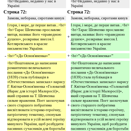
<br>Недавно, недавно у нас в
<br>Недавно, недавно у нас в
Україні
Україні
Строка 72:
Строка 72:
Замовк, неборака, сиротами кинув
Замовк, неборака, сиротами кинув
І гори, і море, де перше витав...<br>
І гори, і море, де перше витав...<br>
<br>Тарас Шевченко прославляє
<br>Тарас Шевченко прославляє
митця, називає його «праведною
митця, називає його «праведною
-
+
душею», розкриває внесок І.
душею», розкриває внесок І.
Котляревського в красне
Котляревського в красне
письменство України.
письменство України.
-
+
<br>'''«До Основ'яненка»'''
<br>'''«До Основ'яненка»'''
<br>Поштовхом до написання
<br>Поштовхом до написання
романтично-величального
романтично-величального
послання «До Основ'яненка»
послання «До Основ'яненка»
(1839) стала публікація в
(1839) стала публікація в
«Отечественных записках» нарису
«Отечественных записках» нарису
Г. Квітки-Основ'яненка «Головатий
Г. Квітки-Основ'яненка «Головатий
(Нарис для історії Малоросії)»,
(Нарис для історії Малоросії)»,
який справив на Т. Шевченка
який справив на Т. Шевченка
сильне враження. Поет заохочував
сильне враження. Поет заохочував
-
+
свого старшого побратима
свого старшого побратима
висвітлювати історико-героїчну,
висвітлювати історико-героїчну,
патріотичну тематику, спонукав
патріотичну тематику, спонукав
відтворювати в усій величі героїку
відтворювати в усій величі героїку
минулого України, щоб розбудити
минулого України, щоб розбудити
пасивних сучасників для боротьби
пасивних сучасників для боротьби