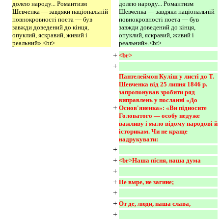
долею народу... Романтизм
долею народу... Романтизм
Шевченка — завдяки національній
Шевченка — завдяки національній
повнокровності поета — був
повнокровності поета — був
завжди доведений до кінця,
завжди доведений до кінця,
опуклий, яскравий, живий і
опуклий, яскравий, живий і
реальний».<br>
реальний».<br>
+
<br> 
+
Пантелеймон Куліш у листі до Т. 
Шевченка від 25 липня 1846 р. 
запропонував зробити ряд 
виправлень у посланні «До 
+
Основ'яненка»: «Ви підносите 
Головатого — особу недуже 
важливу і мало відому народові й 
історикам. Чи не краще 
надрукувати:
+
+
<br>Наша пісня, наша дума 
+
+
Не вмре, не загине; 
+
+
От де, люди, наша слава, 
+