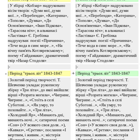
| У збірці «Кобзар» надруковано
| У збірці «Кобзар» надруковано
вісім творів: «Думи мої, думи
вісім творів: «Думи мої, думи
мої...», «Перебендя», «Катерина»,
мої...», «Перебендя», «Катерина»,
«Тополя», «Думка», «До
«Тополя», «Думка», «До
Основ'яненка», «Іван Підкова»,
Основ'яненка», «Іван Підкова»,
«Тарасова ніч»; в альманасі
«Тарасова ніч»; в альманасі
«Ластівка» Є. Гребінка
«Ластівка» Є. Гребінка
надрукував: поезії «Причинна»,
надрукував: поезії «Причинна»,
«Тече вода в синє море...», «На
«Тече вода в синє море...», «На
вічну пам'ять Котляревському»;
вічну пам'ять Котляревському»;
поему «Гайдамаки»; драматичний
поему «Гайдамаки»; драматичний
твір «Назар Стодоля»
твір «Назар Стодоля»
|-
|-
-
+
| Період "трьох літ" 1843-1847
| Період "трьох літ" 1843-1847
| Золотий період творчості. Т.
| Золотий період творчості. Т.
Шевченко укладає рукописну
Шевченко укладає рукописну
збірку «Три літа», до якої ввійшли:
збірку «Три літа», до якої ввійшли:
вірші «Розрита могила», «Чигрине,
вірші «Розрита могила», «Чигрине,
Чигрине...», «Стоїть в селі
Чигрине...», «Стоїть в селі
Суботові...», «Як умру, то
Суботові...», «Як умру, то
поховайте...», «Три літа»,
поховайте...», «Три літа»,
«Холодний Яр», «Минають дні,
«Холодний Яр», «Минають дні,
минають ночі...»; сатиричні поеми
минають ночі...»; сатиричні поеми
«Сон» («У всякого своя доля...»),
«Сон» («У всякого своя доля...»),
«Кавказ», «Єретик»; послання «І
«Кавказ», «Єретик»; послання «І
мертвим, і живим...»; містерія
мертвим, і живим...»; містерія
«Великий льох»; «Давидові
«Великий льох»; «Давидові