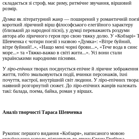
складається зі строф, має риму, ритмічне звучання, віршовий
розмір.
Думка
як літературний жанр — поширений у романтичній поезі
короткий ліричний вірш філософського елегійного характеру
(близький до народної пісні), у думці переважають роздуми
автора або ліричного героя про свою тяжку долю. У «Кобзарі» Т
Шевченка є чотири поезії з назвою «Думка»: «Вітре буйний,
вітре буйний!..», «Нащо мені чорні брови...», «Тече вода в синє
море...» та «Тяжко-важко в світі жити...». Усі вони стали
українськими народними піснями.
У
ліро-епічних
творах поєднується епічне й ліричне зображення
життя, тобто змальовуються події, вчинки персонажів, їхні
почуття, настрої, внутрішній світ людини. У ліро-епічних твора
наявний розгорнутий сюжет. До ліро-епічних жанрів належать
такі: балада, поема, байка, роман у віршах.
Аналіз творчості Тараса Шевченка
Рукопис першого видання «Кобзаря», написаного мовою
українського народу, підготував до друку Євген Гребінка.