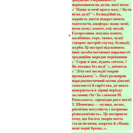
наріканнями на долю, якої нема: 
«''Нащо ж мені краса моя, // Коли 
нема долі?''» Безнадійність, 
марність життя підкреслюють 
тавтологія, анафора: нащо мені; 
нема кому; плачте, очі; нехай. 
Експресивна лексика плачте, 
+
жалібніше, горе, тяжко, чужії 
створює настрій смутку, безнадії, 
журби. Ці настрої підсилюють 
інші засоби поетичної виразності: 
традиційне народне порівняння 
«''Серце в'яне, нудить світом, //
Як пташка без волі''», антитеза 
«''Літа мої молодії//марно 
пропадають''». Поет розширив 
народнопоетичний мотив дівочої 
самотності й сирітства, до якого 
повернеться в ліриці періоду 
заслання.<br>За словами М. 
Рильського, «провідна риса поезії 
Т. Шевченка — музика, мелос, 
ритмічна могутність і метрична 
різноманітність». Це посприяло 
тому, що багато творів поета 
стали піснями, зокрема й «Нащо 
мені чорні брови...».