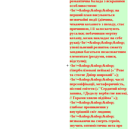
романтична балада з яскравими 
особливостями:
<br>•&nbsp;&nbsp;&nbsp; на 
перший план висуваються 
незвичайні події (дівчина, 
чекаючи коханого з походу, стає 
причинною, і її залоскочують 
русалки; побачивши мертву 
кохану, козак накладає на себе 
руки);<br>•&nbsp;&nbsp;&nbsp; 
уповільнений розвиток сюжету 
завдяки багатьом позасюжетним 
елементам (роздуми, описи, 
відступи);
+
<br>•&nbsp;&nbsp;&nbsp; 
гіперболізовані пейзажі («''Реве 
та стогне Дніпр широкий''»);
<br>•&nbsp;&nbsp;&nbsp; часті 
персоніфікації, метафоричність, 
пісенні епітети («''Сердитий вітер 
завива, //Додолу верби гне високі, 
// Горами хвилю підійма''»);
<br>•&nbsp;&nbsp;&nbsp; 
глибоке проникнення у 
внутрішній світ людини;
<br>•&nbsp;&nbsp;&nbsp; 
незважаючи на смерть героїв, 
звучить оптимістична нота про 