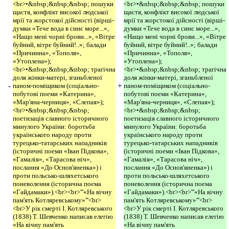
<br>•&nbsp;&nbsp;&nbsp; пошуки
<br>•&nbsp;&nbsp;&nbsp; пошуки
щастя, конфлікт високої людської
щастя, конфлікт високої людської
мрії та жорстокої дійсності (вірші-
мрії та жорстокої дійсності (вірші-
думки «Тече вода в синє море...»,
думки «Тече вода в синє море...»,
«Нащо мені чорні брови...», «Вітре
«Нащо мені чорні брови...», «Вітре
буйний, вітре буйний!..»; балади
буйний, вітре буйний!..»; балади
«Причинна», «Тополя»,
«Причинна», «Тополя»,
«Утоплена»);
«Утоплена»);
<br>•&nbsp;&nbsp;&nbsp; трагічна
<br>•&nbsp;&nbsp;&nbsp; трагічна
доля жінки-матері, зганьбленої
доля жінки-матері, зганьбленої
-
+
паном-поміщиком (соціально-
паном-поміщиком (соціально-
побутові поеми «Катерина»,
побутові поеми «Катерина»,
«Мар'яна-черниця», «Слепая»);
«Мар'яна-черниця», «Слепая»);
<br>•&nbsp;&nbsp;&nbsp;
<br>•&nbsp;&nbsp;&nbsp;
поетизація славного історичного
поетизація славного історичного
минулого України: боротьба
минулого України: боротьба
українського народу проти
українського народу проти
турецько-татарських нападників
турецько-татарських нападників
(історичні поеми «Іван Підкова»,
(історичні поеми «Іван Підкова»,
«Гамалія», «Тарасова ніч»,
«Гамалія», «Тарасова ніч»,
послання «До Основ'яненка») і
послання «До Основ'яненка») і
проти польсько-шляхетського
проти польсько-шляхетського
поневолення (історична поема
поневолення (історична поема
«Гайдамаки»).<br><br>'''«На вічну
«Гайдамаки»).<br><br>'''«На вічну
пам'ять Котляревському»'''<br>
пам'ять Котляревському»'''<br>
<br>У рік смерті І. Котляревського
<br>У рік смерті І. Котляревського
(1838) Т. Шевченко написав елегію
(1838) Т. Шевченко написав елегію
«На вічну пам'ять
«На вічну пам'ять