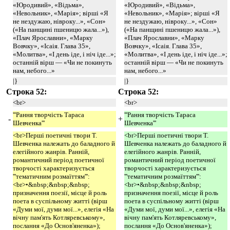
«Юродивий», «Відьма»,
«Юродивий», «Відьма»,
«Невольник», «Марія»; вірші «Я
«Невольник», «Марія»; вірші «Я
не нездужаю, нівроку...», «Сон»
не нездужаю, нівроку...», «Сон»
(«На панщині пшеницю жала...»),
(«На панщині пшеницю жала...»),
«Плач Ярославни», «Марку
«Плач Ярославни», «Марку
Вовчку», «Ісаія. Глава 35»,
Вовчку», «Ісаія. Глава 35»,
«Молитва», «І день іде, і ніч іде...»;
«Молитва», «І день іде, і ніч іде...»;
останній вірш — «Чи не покинуть
останній вірш — «Чи не покинуть
нам, небого...»
нам, небого...»
|}
|}
Строка 52:
Строка 52:
<br>
<br>
'''Рання творчість Тараса
'''Рання творчість Тараса
-
+
Шевченка'''
Шевченка'''
<br>Перші поетичні твори Т.
<br>Перші поетичні твори Т.
Шевченка належать до баладного й
Шевченка належать до баладного й
елегійного жанрів. Ранній,
елегійного жанрів. Ранній,
романтичний період поетичної
романтичний період поетичної
творчості характеризується
творчості характеризується
'''тематичним розмаїттям''':
'''тематичним розмаїттям''':
<br>•&nbsp;&nbsp;&nbsp;
<br>•&nbsp;&nbsp;&nbsp;
призначення поезії, місце й роль
призначення поезії, місце й роль
поета в суспільному житті (вірш
поета в суспільному житті (вірш
«Думи мої, думи мої...», елегія «На
«Думи мої, думи мої...», елегія «На
вічну пам'ять Котляревському»,
вічну пам'ять Котляревському»,
послання «До Основ'яненка»);
послання «До Основ'яненка»);