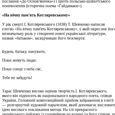
послання «До Основ'яненка») і проти польсько-шляхетського
поневолення (історична поема «Гайдамаки»).
«На вічну пам'ять Котляревському»
У рік смерті І. Котляревського (1838) Т. Шевченко написав
елегію «На вічну пам'ять Котляревському», у якій окреслив йог
визначальну роль у створенні нової української літератури,
назвав «батьком», засвідчивши його безсмертя:
Будеш, батьку, панувати,
Поки живуть люди;
Поки сонце з неба сяє,
Тебе не забудуть!
Тарас Шевченко високо оцінив творчість І. Котляревського,
якого він підносить як національного народного поета, співця
України. Головний композиційний прийом зображення в елегії
— розгорнутий художній паралелізм, який допомагає висловит
ідею високого покликання митця. На тлі прекрасного
українського пейзажу із соловейком на калині та його співом, 