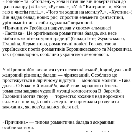
«Тополю» та «Утоплену», хоча й пізніше він повертається до
цього жанру («Лілея», «Русалка», «У тієї Катерини...», «Коло
гаю в чистім полі...», «Чого ти ходиш на могилу?..», «Хустина»)
Він надав баладі нових рис, спростив елементи фантастики,
урізноманітнив засоби художньої виразності.
«Причинну» Гребінка надрукував у своєму альманасі
«Ластівка». Це оригінальна романтична балада, яка несе
відбиток як літературної традиції (балади Ґете, Жуковського,
Пушкіна, Лєрмонтова, романтичні повісті Гоголя, твори
українських поетів-романтиків Боровиковського та Маркевича)
так і фольклорної, особливо української демонології.
У «Причинній» виявився суто шевченківський, індивідуальний
жанровий різновид балади — ліризований. Особливо це
простежується в ліричному відступі — монолозі-молитві «Така ї
доля... О Боже мій милий!», який став народною піснею-
романсом завдяки чудовій музиці композитора В. Заремби.
Головний мотив твору — торжество кохання над ворожими
силами в природі: навіть смерть не спроможна розлучити
закоханих, які возз'єдналися після неї.
«Причинна» — типова романтична балада з яскравими
особливостями: