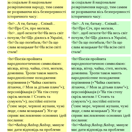
за соціальне й національне
за соціальне й національне
розкріпачення народу, тим самим
розкріпачення народу, тим самим
не розриваючи вісь безперервності
не розриваючи вісь безперервності
історичного часу:
історичного часу:
<br>...А ти, батьку... Співай...
<br>...А ти, батьку... Співай...
<br>Про Січ, про могили,
<br>Про Січ, про могили,
<br>...щоб нехотя<br>На весь світ
<br>...щоб нехотя<br>На весь світ
-
+
почули,<br>Що діялось в Україні,
почули,<br>Що діялось в Україні,
<br>За що погибала,<br>За що
<br>За що погибала,<br>За що
слава козацькая<br>На всім світі
слава козацькая<br>На всім світі
стала!
стала!
<br>Поезія пройнята
<br>Поезія пройнята
народнопоетичною символікою:
народнопоетичною символікою:
місяць, вітер, чайка, степ, могили,
місяць, вітер, чайка, степ, могили,
домовина. Тропи також мають
домовина. Тропи також мають
народнопісенне походження:
народнопісенне походження:
порівняння («''Чайка скиглить
порівняння («''Чайка скиглить
літаючи, // Мов за дітьми плаче''»);
літаючи, // Мов за дітьми плаче''»);
персоніфікація («''На тім степу
персоніфікація («''На тім степу
скрізь могили // Стоять та
скрізь могили // Стоять та
сумують''»); постійні епітети
сумують''»); постійні епітети
(''синє море, червоні жупани, чужі
(''синє море, червоні жупани, чужі
люде, слава козацькая''). Усе це
люде, слава козацькая''). Усе це
сприяє висловленню основних ідей
сприяє висловленню основних ідей
послання:
послання:
<br>•&nbsp;&nbsp;&nbsp; минуле
<br>•&nbsp;&nbsp;&nbsp; минуле
має дати відповідь на проблеми
має дати відповідь на проблеми