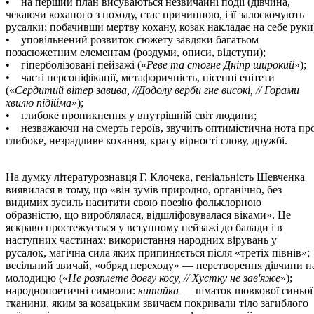
• на перший план висуваються незвичайні події (дівчина,
чекаючи коханого з походу, стає причинною, і її залоскочують
русалки; побачивши мертву кохану, козак накладає на себе руки
• уповільнений розвиток сюжету завдяки багатьом
позасюжетним елементам (роздуми, описи, відступи);
• гіперболізовані пейзажі («
Реве та стогне Дніпр широкий
»);
• часті персоніфікації, метафоричність, пісенні епітети
(«
Сердитий вітер завива, //Додолу верби гне високі, // Горами
хвилю підійма
»);
• глибоке проникнення у внутрішній світ людини;
• незважаючи на смерть героїв, звучить оптимістична нота пр
глибоке, незрадливе кохання, красу вірності слову, дружбі.
На думку літературознавця Г. Клочека, геніальність Шевченка
виявилася в тому, що «він зумів природно, органічно, без
видимих зусиль наситити свою поезію фольклорною
образністю, що вироблялася, відшліфовувалася віками». Це
яскраво простежується у вступному пейзажі до балади і в
наступних частинах: використання народних вірувань у
русалок, магічна сила яких припиняється після «третіх півнів»;
весільний звичай, «обряд переходу» — перетворення дівчини н
молодицю («
Не розплете довгу косу, // Хустку не зав'яже
»);
народнопоетичні символи:
китайка
— шматок шовкової синьої
тканини, яким за козацьким звичаєм покривали тіло загиблого