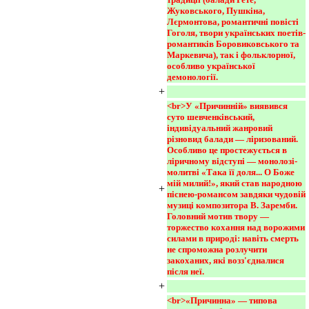
Жуковського, Пушкіна, 
Лєрмонтова, романтичні повісті 
Гоголя, твори українських поетів-
романтиків Боровиковського та 
Маркевича), так і фольклорної, 
особливо української 
демонології.
+
<br>У «Причинній» виявився 
суто шевченківський, 
індивідуальний жанровий 
різновид балади — ліризований. 
Особливо це простежується в 
ліричному відступі — монолозі-
молитві «Така її доля... О Боже 
мій милий!», який став народною 
+
піснею-романсом завдяки чудовій 
музиці композитора В. Заремби. 
Головний мотив твору — 
торжество кохання над ворожими 
силами в природі: навіть смерть 
не спроможна розлучити 
закоханих, які возз'єдналися 
після неї.
+
<br>«Причинна» — типова 