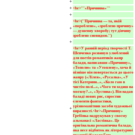
+
+
<br>'''«Причинна»'''
+
<br>(''Причинна — та, якій 
«пороблено», «зроблено причину» 
+
— душевну хворобу; тут дівчину 
зроблено сновидою.'')
+
<br>У ранній період творчості Т. 
Шевченко розвинув улюблений 
для поетів-романтиків жанр 
балади, написавши «Причинну», 
«Тополю» та «Утоплену», хоча й 
пізніше він повертається до цього 
жанру («Лілея», «Русалка», «У 
тієї Катерини...», «Коло гаю в 
чистім полі...», «Чого ти ходиш на 
могилу?..», «Хустина»). Він надав 
баладі нових рис, спростив 
елементи фантастики, 
урізноманітнив засоби художньої 
+
виразності.<br>«Причинну» 
Гребінка надрукував у своєму 
альманасі «Ластівка». Це 
оригінальна романтична балада, 
яка несе відбиток як літературної 
традиції (балади Ґете, 