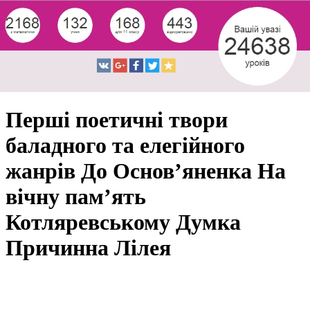
Перші поетичні твори
баладного та елегійного
жанрів До Основ’яненка На
вічну пам’ять
Котляревському Думка
Причинна Лілея