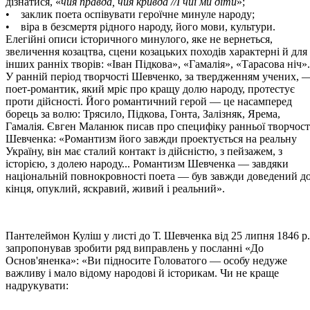
дізнатися, «
чия правда, чия кривда //І чиї ми діти
»;
• заклик поета оспівувати героїчне минуле народу;
• віра в безсмертя рідного народу, його мови, культури.
Елегійні описи історичного минулого, яке не вернеться,
звеличення козацтва, сцени козацьких походів характерні й для
інших ранніх творів: «Іван Підкова», «Гамалія», «Тарасова ніч».
У ранній період творчості Шевченко, за твердженням учених, 
поет-романтик, який мріє про кращу долю народу, протестує
проти дійсності. Його романтичний герой — це насамперед
борець за волю: Трясило, Підкова, Гонта, Залізняк, Ярема,
Гамалія. Євген Маланюк писав про специфіку ранньої творчост
Шевченка: «Романтизм його завжди проектується на реальну
Україну, він має сталий контакт із дійсністю, з пейзажем, з
історією, з долею народу... Романтизм Шевченка — завдяки
національній повнокровності поета — був завжди доведений д
кінця, опуклий, яскравий, живий і реальний».
Пантелеймон Куліш у листі до Т. Шевченка від 25 липня 1846 р.
запропонував зробити ряд виправлень у посланні «До
Основ'яненка»: «Ви підносите Головатого — особу недуже
важливу і мало відому народові й історикам. Чи не краще
надрукувати: