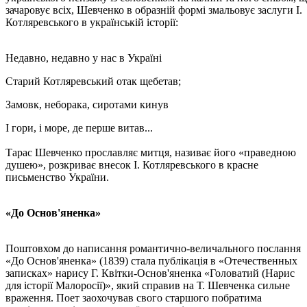
зачаровує всіх, Шевченко в образній формі змальовує заслуги І.
Котляревського в українській історії:
Недавно, недавно у нас в Україні
Старий Котляревський отак щебетав;
Замовк, неборака, сиротами кинув
І гори, і море, де перше витав...
Тарас Шевченко прославляє митця, називає його «праведною
душею», розкриває внесок І. Котляревського в красне
письменство України.
«До Основ'яненка»
Поштовхом до написання романтично-величального послання
«До Основ'яненка» (1839) стала публікація в «Отечественных
записках» нарису Г. Квітки-Основ'яненка «Головатий (Нарис
для історії Малоросії)», який справив на Т. Шевченка сильне
враження. Поет заохочував свого старшого побратима