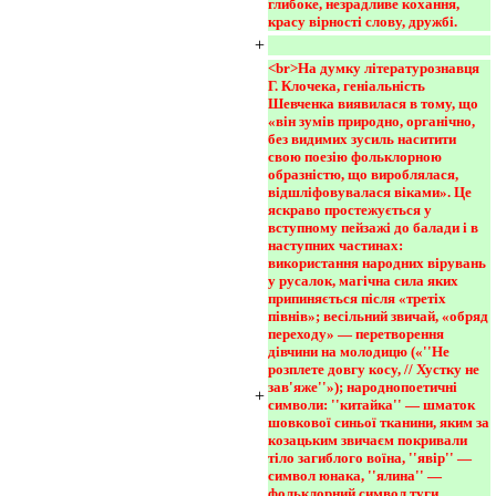
глибоке, незрадливе кохання, 
красу вірності слову, дружбі.
+
<br>На думку літературознавця 
Г. Клочека, геніальність 
Шевченка виявилася в тому, що 
«він зумів природно, органічно, 
без видимих зусиль наситити 
свою поезію фольклорною 
образністю, що вироблялася, 
відшліфовувалася віками». Це 
яскраво простежується у 
вступному пейзажі до балади і в 
наступних частинах: 
використання народних вірувань 
у русалок, магічна сила яких 
припиняється після «третіх 
півнів»; весільний звичай, «обряд 
переходу» — перетворення 
дівчини на молодицю («''Не 
розплете довгу косу, // Хустку не 
зав'яже''»); народнопоетичні 
+
символи: ''китайка'' — шматок 
шовкової синьої тканини, яким за 
козацьким звичаєм покривали 
тіло загиблого воїна, ''явір'' — 
символ юнака, ''ялина'' — 
фольклорний символ туги, 