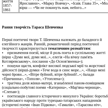
життя
Ярославни», «Марку Вовчку», «Ісаія. Глава 35», «Молитв
1857-
вірш — «Чи не покинуть нам, небого...»
1861
Рання творчість Тараса Шевченка
Перші поетичні твори Т. Шевченка належать до баладного й
елегійного жанрів. Ранній, романтичний період поетичної
творчості характеризується
тематичним розмаїттям
:
• призначення поезії, місце й роль поета в суспільному житті
(вірш «Думи мої, думи мої...», елегія «На вічну пам'ять
Котляревському», послання «До Основ'яненка»);
• пошуки щастя, конфлікт високої людської мрії та жорстокої
дійсності (вірші-думки «Тече вода в синє море...», «Нащо мені
чорні брови...», «Вітре буйний, вітре буйний!..»; балади
«Причинна», «Тополя», «Утоплена»);
• трагічна доля жінки-матері, зганьбленої паном-поміщиком
(соціально-побутові поеми «Катерина», «Мар'яна-черниця»,
«Слепая»);
• поетизація славного історичного минулого України: боротьб
українського народу проти турецько-татарських нападників
(історичні поеми «Іван Підкова», «Гамалія», «Тарасова ніч»,