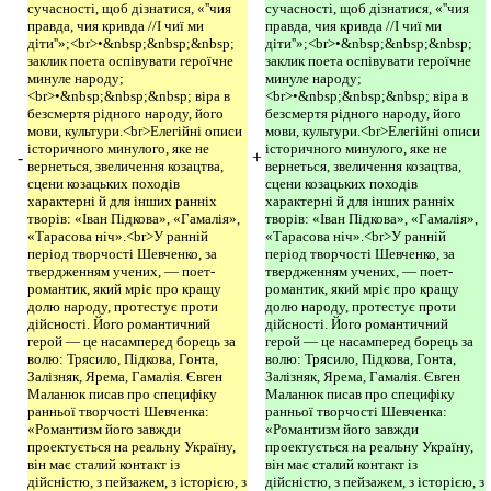
сучасності, щоб дізнатися, «''чия
сучасності, щоб дізнатися, «''чия
правда, чия кривда //І чиї ми
правда, чия кривда //І чиї ми
діти''»;<br>•&nbsp;&nbsp;&nbsp;
діти''»;<br>•&nbsp;&nbsp;&nbsp;
заклик поета оспівувати героїчне
заклик поета оспівувати героїчне
минуле народу;
минуле народу;
<br>•&nbsp;&nbsp;&nbsp; віра в
<br>•&nbsp;&nbsp;&nbsp; віра в
безсмертя рідного народу, його
безсмертя рідного народу, його
мови, культури.<br>Елегійні описи
мови, культури.<br>Елегійні описи
історичного минулого, яке не
історичного минулого, яке не
-
+
вернеться, звеличення козацтва,
вернеться, звеличення козацтва,
сцени козацьких походів
сцени козацьких походів
характерні й для інших ранніх
характерні й для інших ранніх
творів: «Іван Підкова», «Гамалія»,
творів: «Іван Підкова», «Гамалія»,
«Тарасова ніч».<br>У ранній
«Тарасова ніч».<br>У ранній
період творчості Шевченко, за
період творчості Шевченко, за
твердженням учених, — поет-
твердженням учених, — поет-
романтик, який мріє про кращу
романтик, який мріє про кращу
долю народу, протестує проти
долю народу, протестує проти
дійсності. Його романтичний
дійсності. Його романтичний
герой — це насамперед борець за
герой — це насамперед борець за
волю: Трясило, Підкова, Гонта,
волю: Трясило, Підкова, Гонта,
Залізняк, Ярема, Гамалія. Євген
Залізняк, Ярема, Гамалія. Євген
Маланюк писав про специфіку
Маланюк писав про специфіку
ранньої творчості Шевченка:
ранньої творчості Шевченка:
«Романтизм його завжди
«Романтизм його завжди
проектується на реальну Україну,
проектується на реальну Україну,
він має сталий контакт із
він має сталий контакт із
дійсністю, з пейзажем, з історією, з
дійсністю, з пейзажем, з історією, з