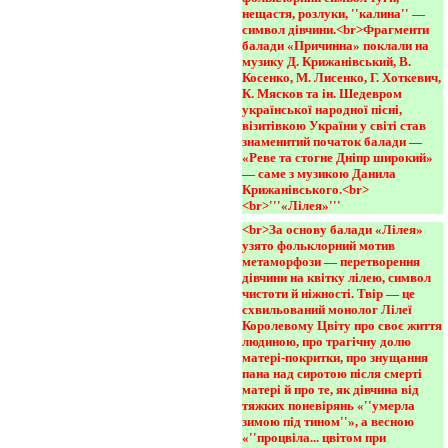
нещастя, розлуки, ''калина'' — 
символ дівчини.<br>Фрагменти 
балади «Причинна» поклали на 
музику Д. Крижанівський, В. 
Косенко, М. Лисенко, Г. Хоткевич, 
К. Мясков та ін. Шедевром 
української народної пісні, 
візитівкою України у світі став 
знаменитий початок балади — 
«Реве та стогне Дніпр широкий» 
— саме з музикою Данила 
Крижанівського.<br>
<br>'''«Лілея»'''
<br>За основу балади «Лілея» 
узято фольклорний мотив 
метаморфози — перетворення 
дівчини на квітку лілею, символ 
чистоти й ніжності. Твір — це 
схвильований монолог Лілеї 
Королевому Цвіту про своє життя 
людиною, про трагічну долю 
матері-покритки, про знущання 
пана над сиротою після смерті 
матері й про те, як дівчина від 
тяжких поневірянь «''умерла 
зимою під тином''», а весною 
«''процвіла... цвітом при 