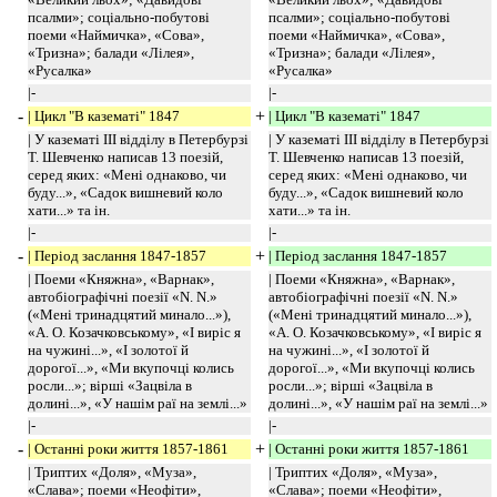
псалми»; соціально-побутові
псалми»; соціально-побутові
поеми «Наймичка», «Сова»,
поеми «Наймичка», «Сова»,
«Тризна»; балади «Лілея»,
«Тризна»; балади «Лілея»,
«Русалка»
«Русалка»
|-
|-
-
+
| Цикл "В казематі" 1847
| Цикл "В казематі" 1847
| У казематі III відділу в Петербурзі
| У казематі III відділу в Петербурзі
Т. Шевченко написав 13 поезій,
Т. Шевченко написав 13 поезій,
серед яких: «Мені однаково, чи
серед яких: «Мені однаково, чи
буду...», «Садок вишневий коло
буду...», «Садок вишневий коло
хати...» та ін.
хати...» та ін.
|-
|-
-
+
| Період заслання 1847-1857
| Період заслання 1847-1857
| Поеми «Княжна», «Варнак»,
| Поеми «Княжна», «Варнак»,
автобіографічні поезії «N. N.»
автобіографічні поезії «N. N.»
(«Мені тринадцятий минало...»),
(«Мені тринадцятий минало...»),
«А. О. Козачковському», «І виріс я
«А. О. Козачковському», «І виріс я
на чужині...», «І золотої й
на чужині...», «І золотої й
дорогої...», «Ми вкупочці колись
дорогої...», «Ми вкупочці колись
росли...»; вірші «Зацвіла в
росли...»; вірші «Зацвіла в
долині...», «У нашім раї на землі...»
долині...», «У нашім раї на землі...»
|-
|-
-
+
| Останні роки життя 1857-1861
| Останні роки життя 1857-1861
| Триптих «Доля», «Муза»,
| Триптих «Доля», «Муза»,
«Слава»; поеми «Неофіти»,
«Слава»; поеми «Неофіти»,