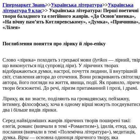
Гіпермаркет Знань
>>
Українська література
>>
Українська
література 9 клас
>> Українська література: Перші поетичні
твори баладного та елегійного жанрів. «До Основ’яненка»,
«На вічну пам’ять Котляревському», «Думка», «Причинна»,
«Лілея»
Поглиблення поняття про лірику й ліро-епіку
Слово «лірика» походить з грецької мови (
lyrikos
— лірний, твір
що виконується під супровід ліри). У ліричних творах
відображаються думки, настрої, почуття людини, її внутрішній
світ, ставлення автора до оточення. Вони розкривають світогля
автора, його погляди на життя, явища, події. Як правило, лірич
твори безсюжетні. До речі, ліризм притаманний і прозі, і драмі.
Лірику, як ви знаєте, поділяють на громадянську, пейзажну,
інтимну, філософську, хоча в одному вірші можуть поєднуватис
два і більше видів лірики.
Серед найвідоміших жанрів ліричних творів поширені такі:
елегія, романс (вивчали в темі «Романтизм»), ідилія, етюд, ода,
послання (вивчали в темі «Полемічна література»), медитація,
думка.
Вірш
— основна одиниця ліричного твору, яка