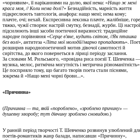
«чорнявим», її наріканнями на долю, якої нема: «
Нащо ж мені
краса моя, // Коли нема долі?
» Безнадійність, марність життя
підкреслюють тавтологія, анафора: нащо мені; нема кому;
плачте, очі; нехай. Експресивна лексика плачте, жалібніше, горе
тяжко, чужії створює настрій смутку, безнадії, журби. Ці настрої
підсилюють інші засоби поетичної виразності: традиційне
народне порівняння «
Серце в'яне, нудить світом, //Як пташка
без волі
», антитеза «
Літа мої молодії//марно пропадають
». Пое
розширив народнопоетичний мотив дівочої самотності й
сирітства, до якого повернеться в ліриці періоду заслання.
За словами М. Рильського, «провідна риса поезії Т. Шевченка 
музика, мелос, ритмічна могутність і метрична різноманітність»
Це посприяло тому, що багато творів поета стали піснями,
зокрема й «Нащо мені чорні брови...».
«Причинна»
(
Причинна — та, якій «пороблено», «зроблено причину» —
душевну хворобу; тут дівчину зроблено сновидою.
)
У ранній період творчості Т. Шевченко розвинув улюблений дл
поетів-романтиків жанр балади, написавши «Причинну»,