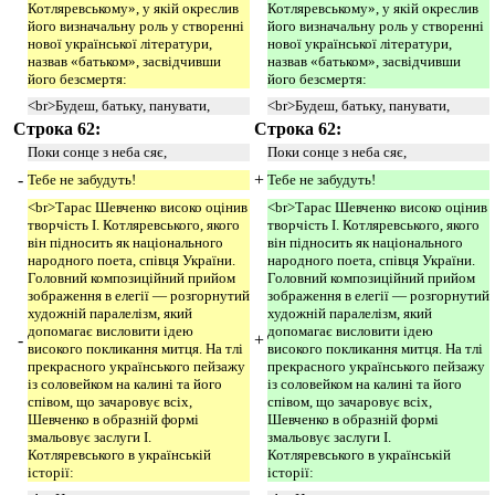
Котляревському», у якій окреслив
Котляревському», у якій окреслив
його визначальну роль у створенні
його визначальну роль у створенні
нової української літератури,
нової української літератури,
назвав «батьком», засвідчивши
назвав «батьком», засвідчивши
його безсмертя:
його безсмертя:
<br>Будеш, батьку, панувати,
<br>Будеш, батьку, панувати,
Строка 62:
Строка 62:
Поки сонце з неба сяє,
Поки сонце з неба сяє,
-
+
Тебе не забудуть!
Тебе не забудуть!
<br>Тарас Шевченко високо оцінив
<br>Тарас Шевченко високо оцінив
творчість І. Котляревського, якого
творчість І. Котляревського, якого
він підносить як національного
він підносить як національного
народного поета, співця України.
народного поета, співця України.
Головний композиційний прийом
Головний композиційний прийом
зображення в елегії — розгорнутий
зображення в елегії — розгорнутий
художній паралелізм, який
художній паралелізм, який
допомагає висловити ідею
допомагає висловити ідею
-
+
високого покликання митця. На тлі
високого покликання митця. На тлі
прекрасного українського пейзажу
прекрасного українського пейзажу
із соловейком на калині та його
із соловейком на калині та його
співом, що зачаровує всіх,
співом, що зачаровує всіх,
Шевченко в образній формі
Шевченко в образній формі
змальовує заслуги І.
змальовує заслуги І.
Котляревського в українській
Котляревського в українській
історії:
історії: