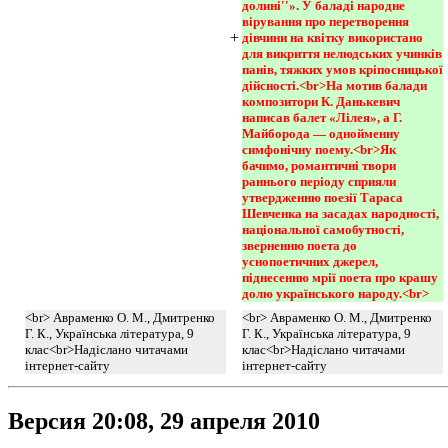
долині''». У баладі народне 
вірування про перетворення 
+
дівчини на квітку використано 
для викриття нелюдських учинків 
панів, тяжких умов кріпосницької 
дійсності.<br>На мотив балади 
композитори К. Данькевич 
написав балет «Лілея», а Г. 
Майборода — однойменну 
симфонічну поему.<br>Як 
бачимо, романтичні твори 
раннього періоду сприяли 
утвердженню поезії Тараса 
Шевченка на засадах народності, 
національної самобутності, 
зверненню поета до 
уснопоетичних джерел, 
піднесенню мрії поета про крашу 
долю українського народу.<br>
<br> Авраменко О. М., Дмитренко
<br> Авраменко О. М., Дмитренко
Г. К., Українська література, 9
Г. К., Українська література, 9
клас<br>Надіслано читачами
клас<br>Надіслано читачами
інтернет-сайту
інтернет-сайту
Версия 20:08, 29 апреля 2010