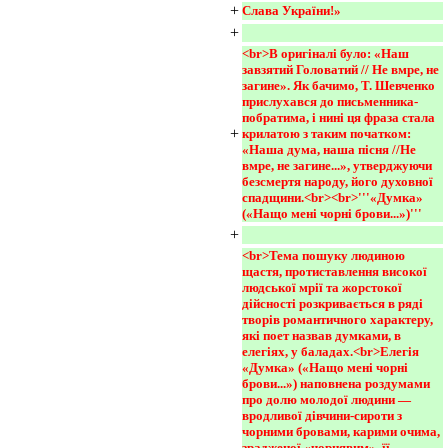
+
Слава України!»
+
<br>В оригіналі було: «Наш 
завзятий Головатий // Не вмре, не 
загине». Як бачимо, Т. Шевченко 
прислухався до письменника-
побратима, і нині ця фраза стала 
+
крилатою з таким початком: 
«Наша дума, наша пісня //Не 
вмре, не загине...», утверджуючи 
безсмертя народу, його духовної 
спадщини.<br><br>'''«Думка» 
(«Нащо мені чорні брови...»)'''
+
<br>Тема пошуку людиною 
щастя, протиставлення високої 
людської мрії та жорстокої 
дійсності розкривається в ряді 
творів романтичного характеру, 
які поет назвав думками, в 
елегіях, у баладах.<br>Елегія 
«Думка» («Нащо мені чорні 
брови...») наповнена роздумами 
про долю молодої людини — 
вродливої дівчини-сироти з 
чорними бровами, карими очима, 
зрадженої «чорнявим», її 