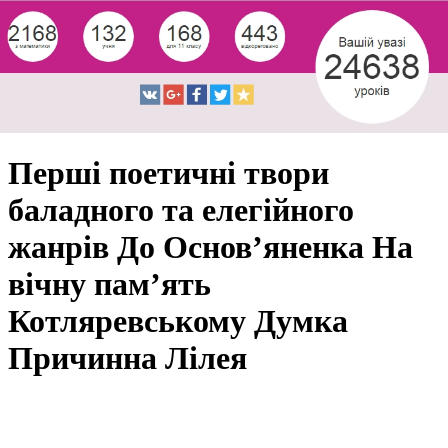
Перші поетичні твори
баладного та елегійного
жанрів До Основ’яненка На
вічну пам’ять
Котляревському Думка
Причинна Лілея