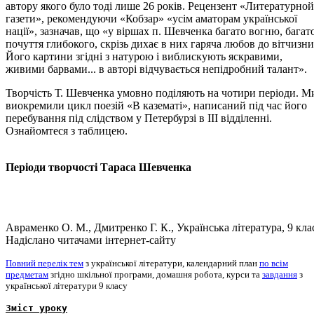
автору якого було тоді лише 26 років. Рецензент «Литературной
газети», рекомендуючи «Кобзар» «усім аматорам української
нації», зазначав, що «у віршах п. Шевченка багато вогню, багат
почуття глибокого, скрізь дихає в них гаряча любов до вітчизни
Його картини згідні з натурою і виблискують яскравими,
живими барвами... в авторі відчувається непідробний талант».
Творчість Т. Шевченка умовно поділяють на чотири періоди. М
виокремили цикл поезій «В казематі», написаний під час його
перебування під слідством у Петербурзі в III відділенні.
Ознайомтеся з таблицею.
Періоди творчості Тараса Шевченка
Авраменко О. М., Дмитренко Г. К., Українська література, 9 кла
Надіслано читачами інтернет-сайту
Повний перелік тем
з української літератури, календарний план
по всім
предметам
згідно шкільної програми, домашня робота, курси та
завдання
з
української літератури 9 класу
Зміст уроку