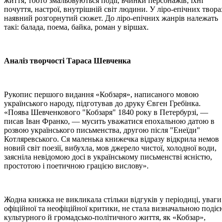
життя, тобто змальовуються події, вчинки персонажів, їхні
почуття, настрої, внутрішній світ людини. У ліро-епічних твора
наявний розгорнутий сюжет. До ліро-епічних жанрів належать
такі: балада, поема, байка, роман у віршах.
Аналіз творчості Тараса Шевченка
Рукопис першого видання «Кобзаря», написаного мовою
українського народу, підготував до друку Євген Гребінка.
«Поява Шевченкового "Кобзаря" 1840 року в Петербурзі, —
писав Іван Франко, — мусить уважатися епохальною датою в
розвою українського письменства, другою після "Енеїди"
Котляревського. Ся маленька книжечка відразу відкрила немов
новий світ поезії, вибухла, мов джерело чистої, холодної води,
заясніла невідомою досі в українському письменстві ясністю,
простотою і поетичною грацією вислову».
Жодна книжка не викликала стільки відгуків у періодиці, уваги
офіційної та неофіційної критики, не стала визначальною подіє
культурного й громадсько-політичного життя, як «Кобзар»,