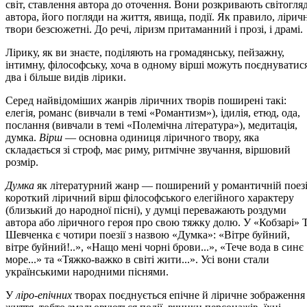
світ, ставлення автора до оточення. Вони розкривають світогля
автора, його погляди на життя, явища, події. Як правило, лірич
твори безсюжетні. До речі, ліризм притаманний і прозі, і драмі.
Лірику, як ви знаєте, поділяють на громадянську, пейзажну,
інтимну, філософську, хоча в одному вірші можуть поєднуватис
два і більше видів лірики.
Серед найвідоміших жанрів ліричних творів поширені такі:
елегія, романс (вивчали в темі «Романтизм»), ідилія, етюд, ода,
послання (вивчали в темі «Полемічна література»), медитація,
думка.
Вірш
— основна одиниця ліричного твору, яка
складається зі строф, має риму, ритмічне звучання, віршовий
розмір.
Думка
як літературний жанр — поширений у романтичній поезі
короткий ліричний вірш філософського елегійного характеру
(близький до народної пісні), у думці переважають роздуми
автора або ліричного героя про свою тяжку долю. У «Кобзарі» Т
Шевченка є чотири поезії з назвою «Думка»: «Вітре буйний,
вітре буйний!..», «Нащо мені чорні брови...», «Тече вода в синє
море...» та «Тяжко-важко в світі жити...». Усі вони стали
українськими народними піснями.
У
ліро-епічних
творах поєднується епічне й ліричне зображення