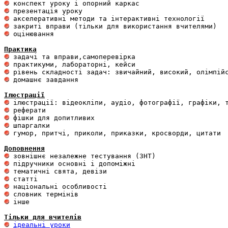
 оцінювання 

Практика
 домашнє завдання 

Ілюстрації
 гумор, притчі, приколи, приказки, кросворди, цитати

Доповнення
 інше 

Тільки для вчителів
ідеальні уроки