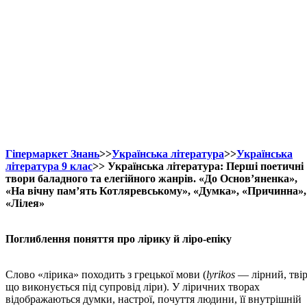
Гіпермаркет Знань
>>
Українська література
>>
Українська
література 9 клас
>> Українська література: Перші поетичні
твори баладного та елегійного жанрів. «До Основ’яненка»,
«На вічну пам’ять Котляревському», «Думка», «Причинна»,
«Лілея»
Поглиблення поняття про лірику й ліро-епіку
Слово «лірика» походить з грецької мови (
lyrikos
— лірний, твір
що виконується під супровід ліри). У ліричних творах
відображаються думки, настрої, почуття людини, її внутрішній