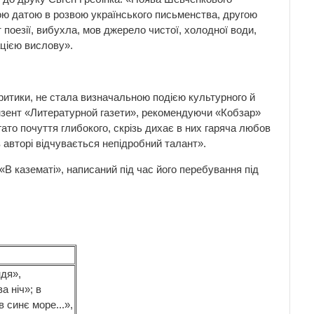
ою датою в розвою українського письменства, другою
 поезії, вибухла, мов джерело чистої, холодної води,
ацією вислову».
 критики, не стала визначальною подією культурного й
цензент «Литературной газети», рекомендуючи «Кобзар»
гато почуття глибокого, скрізь дихає в них гаряча любов
в авторі відчувається непідробний талант».
«В казематі», написаний під час його перебування під
ндя»,
а ніч»; в
 синє море...»,