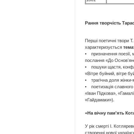
Рання творчість Тара
Перші поетичні твори Т
характеризується
тема
• призначення поезії, м
послання «До Основ'ян
• пошуки щастя, конфлік
«Вітре буйний, вітре б
• трагічна доля жінки-
• поетизація славного 
«Іван Підкова», «Гамал
«Гайдамаки»).
«На вічну пам'ять Ко
У рік смерті І. Котляре
створенні нової україн