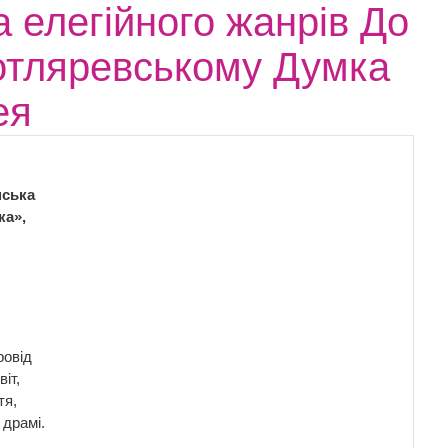
а елегійного жанрів До
Котляревському Думка
ея
нська
ка»,
ровід
іт,
тя,
 драмі.