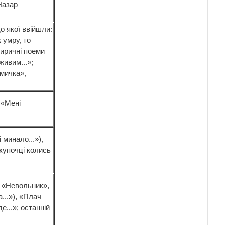
Назар
о якої ввійшли:
 умру, то
тиричні поеми
живим...»;
ймичка»,
 «Мені
 минало...»),
 вкупочці колись
 «Невольник»,
...»), «Плач
е...»; останній