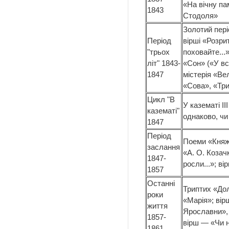
«На вічну па
1843
Стодоля»
Золотий пері
Період
вірші «Розрит
"трьох
поховайте...
літ" 1843-
«Сон» («У вс
1847
містерія «Ве
«Сова», «Три
Цикл "В
У казематі II
казематі"
однаково, чи 
1847
Період
Поеми «Княжн
заслання
«А. О. Козачк
1847-
росли...»; ві
1857
Останні
Триптих «До
роки
«Марія»; вір
життя
Ярославни», «
1857-
вірш — «Чи н
1861