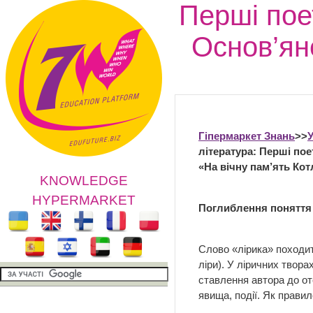
Перші пое
Основ’ян
Гіпермаркет Знань
>>
У
література: Перші пое
«На вічну пам’ять Ко
KNOWLEDGE
HYPERMARKET
Поглиблення поняття 
Слово «лірика» походит
ліри). У ліричних твора
ставлення автора до от
явища, події. Як правило