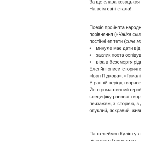
За що слава козацькая
На всім світі стала!
Поезія пройнята народн
порівняння («
Чайка ски
постійні епітети (
синє м
• минуле має дати відп
• заклик поета оспівув
• віра в безсмертя рідн
Елегійні описи історичн
«Іван Підкова», «Гамалі
У ранній період творчо
Його романтичний герой
специфіку ранньої творч
пейзажем, з історією, 
опуклий, яскравий, жив
Пантелеймон Куліш у ли
підносите Головатого —