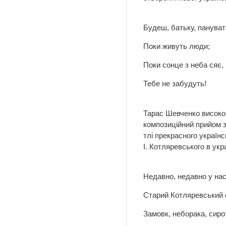
Будеш, батьку, пануват
Поки живуть люди;
Поки сонце з неба сяє,
Тебе не забудуть!
Тарас Шевченко високо о
композиційний прийом з
тлі прекрасного україн
І. Котляревського в укра
Недавно, недавно у нас 
Старий Котляревський 
Замовк, неборака, сиро