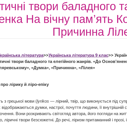
тичні твори баладного т
енка На вічну пам’ять 
Причинна Ліл
країнська література
>>
Українська література 9 клас
>> Украї
тичні твори баладного та елегійного жанрів. «До Основ’янен
тляревському», «Думка», «Причинна», «Лілея»
про лірику й ліро-епіку
ь з грецької мови (
lyrikos
— лірний, твір, що виконується під суп
х відображаються думки, настрої, почуття людини, її внутрішній св
очення. Вони розкривають світогляд автора, його погляди на жит
, ліричні твори безсюжетні. До речі, ліризм притаманний і прозі, і