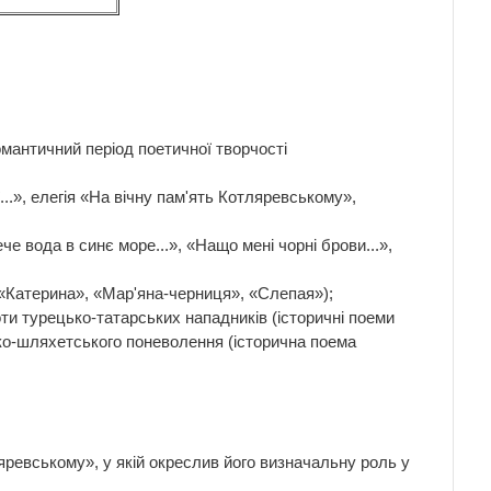
омантичний період поетичної творчості
...», елегія «На вічну пам'ять Котляревському»,
е вода в синє море...», «Нащо мені чорні брови...»,
 «Катерина», «Мар'яна-черниця», «Слепая»);
ти турецько-татарських нападників (історичні поеми
ько-шляхетського поневолення (історична поема
ляревському», у якій окреслив його визначальну роль у