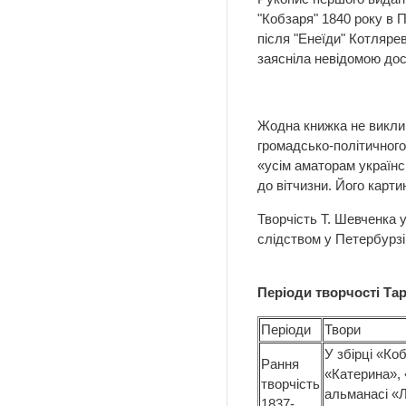
"Кобзаря" 1840 року в 
після "Енеїди" Котляре
заясніла невідомою дос
Жодна книжка не виклика
громадсько-політичного
«усім аматорам українсь
до вітчизни. Його карти
Творчість Т. Шевченка 
слідством у Петербурзі 
Періоди творчості Та
Періоди
Твори
У збірці «Ко
Рання
«Катерина», 
творчість
альманасі «Л
1837-