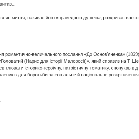
витав...
ляє митця, називає його «праведною душею», розкриває внесок 
я романтично-величального послання «До Основ'яненка» (1839)
 «Головатий (Нарис для історії Малоросії)», який справив на Т. 
вітлювати історико-героїчну, патріотичну тематику, спонукав від
асників для боротьби за соціальне й національне розкріпачення
.