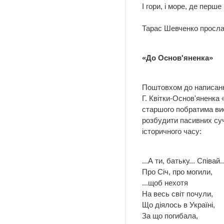
І гори, і море, де перше 
Тарас Шевченко прослав
«До Основ'яненка»
Поштовхом до написанн
Г. Квітки-Основ'яненка
старшого побратима вис
розбудити пасивних суч
історичного часу:
...А ти, батьку... Співай..
Про Січ, про могили,
...щоб нехотя
На весь світ почули,
Що діялось в Україні,
За що погибала,