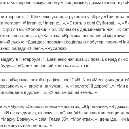
м'ять Котляревському»; поему «Гайдамаки»; драматичний твір «
од творчості. Т. Шевченко укладає рукописну збірку «Три літа», д
а могила», «Чигрине, Чигрине...», «Стоїть в селі Суботові...», «Як
», «Три літа», «Холодний Яр», «Минають дні, минають ночі...»; са
якого своя доля...»), «Кавказ», «Єретик»; послання «І мертвим, і 
ликий льох»; «Давидові псалми»; соціально-побутові поеми «На
зна»; балади «Лілея», «Русалка»
I відділу в Петербурзі Т. Шевченко написав 13 поезій, серед яких:
буду...», «Садок вишневий коло хати...» та ін.
а», «Варнак», автобіографічні поезії «N. N.» («Мені тринадцятий
овському», «І виріс я на чужині...», «І золотої й дорогої...», «Ми
рші «Зацвіла в долині...», «У нашім раї на землі...»
ля», «Муза», «Слава»; поеми «Неофіти», «Юродивий», «Відьма»,
ші «Я не нездужаю, нівроку...», «Сон» («На панщині пшеницю жала
Марку Вовчку», «Ісаія. Глава 35», «Молитва», «І день іде, і ніч ід
е покинуть нам, небого...»