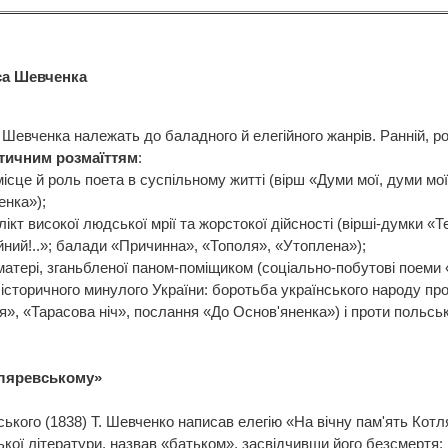
са Шевченка
. Шевченка належать до баладного й елегійного жанрів. Ранній, р
тичним розмаїттям
:
ісце й роль поета в суспільному житті (вірш «Думи мої, думи мої
енка»);
т високої людської мрії та жорстокої дійсності (вірші-думки «Теч
уйний!..»; балади «Причинна», «Тополя», «Утоплена»);
матері, зганьбленої паном-поміщиком (соціально-побутові поеми
історичного минулого України: боротьба українського народу про
ія», «Тарасова ніч», послання «До Основ'яненка») і проти польс
тляревському»
вського (1838) Т. Шевченко написав елегію «На вічну пам'ять Кот
ської літератури, назвав «батьком», засвідчивши його безсмертя: