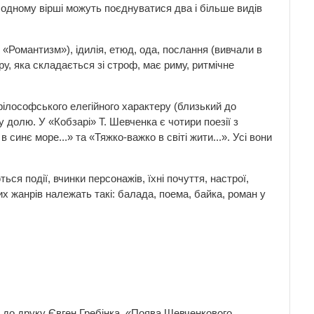
в одному вірші можуть поєднуватися два і більше видів
і «Романтизм»), ідилія, етюд, ода, послання (вивчали в
у, яка складається зі строф, має риму, ритмічне
філософського елегійного характеру (близький до
 долю. У «Кобзарі» Т. Шевченка є чотири поезії з
 синє море...» та «Тяжко-важко в світі жити...». Усі вони
я події, вчинки персонажів, їхні почуття, настрої,
их жанрів належать такі: балада, поема, байка, роман у
 до друку Євген Гребінка. «Поява Шевченкового