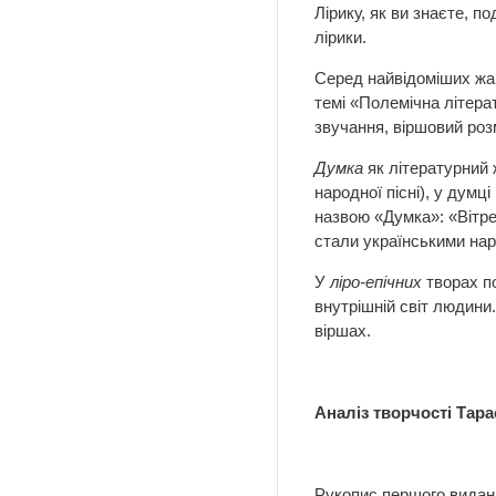
Лірику, як ви знаєте, п
лірики.
Серед найвідоміших жанр
темі «Полемічна літера
звучання, віршовий роз
Думка
як літературний 
народної пісні), у думц
назвою «Думка»: «Вітре 
стали українськими на
У
ліро-епічних
творах по
внутрішній світ людини.
віршах.
Аналіз творчості Тар
Рукопис першого виданн