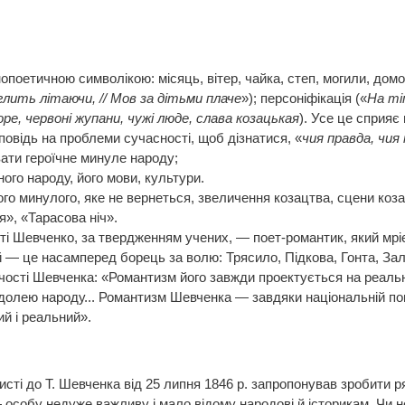
опоетичною символікою: місяць, вітер, чайка, степ, могили, до
глить літаючи, // Мов за дітьми плаче
»); персоніфікація («
На ті
оре, червоні жупани, чужі люде, слава козацькая
). Усе це сприя
овідь на проблеми сучасності, щоб дізнатися, «
чия правда, чия 
ати героїчне минуле народу;
ого народу, його мови, культури.
ого минулого, яке не вернеться, звеличення козацтва, сцени коза
я», «Тарасова ніч».
сті Шевченко, за твердженням учених, — поет-романтик, який мрі
 — це насамперед борець за волю: Трясило, Підкова, Гонта, Зал
ості Шевченка: «Романтизм його завжди проектується на реальну 
з долею народу... Романтизм Шевченка — завдяки національній п
ий і реальний».
сті до Т. Шевченка від 25 липня 1846 р. запропонував зробити 
 особу недуже важливу і мало відому народові й історикам. Чи 