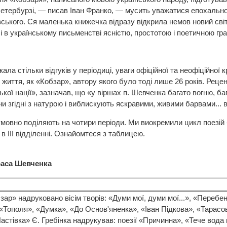
Петербурзі, — писав Іван Франко, — мусить уважатися епохальн
вського. Ся маленька книжечка відразу відкрила немов новий світ
і в українському письменстві ясністю, простотою і поетичною гр
ла стільки відгуків у періодиці, уваги офіційної та неофіційної
 життя, як «Кобзар», автору якого було тоді лише 26 років. Ре
кої нації», зазначав, що «у віршах п. Шевченка багато вогню, ба
ни згідні з натурою і виблискують яскравими, живими барвами... 
умовно поділяють на чотири періоди. Ми виокремили цикл поезій 
в III відділенні. Ознайомтеся з таблицею.
раса Шевченка
бзар» надруковано вісім творів: «Думи мої, думи мої...», «Перебе
«Тополя», «Думка», «До Основ'яненка», «Іван Підкова», «Тарасов
астівка» Є. Гребінка надрукував: поезії «Причинна», «Тече вода в