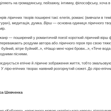
оділяють на громадянську, пейзажну, інтимну, філософську, хоча 
ів ліричних творів поширені такі: елегія, романс (вивчали в тем
тура»), медитація, думка.
Вірш
— основна одиниця ліричного твор
мір.
жанр — поширений у романтичній поезії короткий ліричний вірш 
і переважають роздуми автора або ліричного героя про свою тяжку
буйний, вітре буйний!..», «Нащо мені чорні брови...», «Тече вода в
родними піснями.
єднується епічне й ліричне зображення життя, тобто змальовуютьс
 У ліро-епічних творах наявний розгорнутий сюжет. До ліро-епічн
аса Шевченка
я «Кобзаря», написаного мовою українського народу, підготував