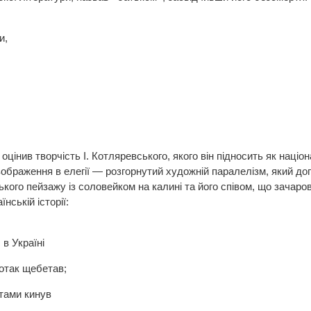
и,
цінив творчість І. Котляревського, якого він підносить як націо
ображення в елегії — розгорнутий художній паралелізм, який до
ського пейзажу із соловейком на калині та його співом, що зачар
їнській історії:
в Україні
отак щебетав;
тами кинув