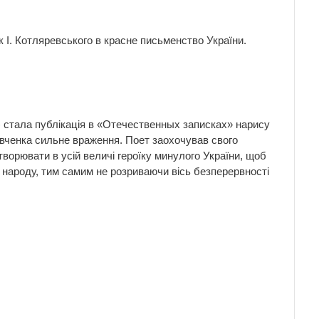
І. Котляревського в красне письменство України.
 стала публікація в «Отечественных записках» нарису
Шевченка сильне враження. Поет заохочував свого
творювати в усій величі героїку минулого України, щоб
 народу, тим самим не розриваючи вісь безперервності