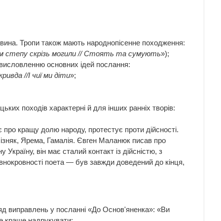
мовина. Тропи також мають народнопісенне походження:
м степу скрізь могили // Стоять та сумують
»);
є висловленню основних ідей послання:
кривда //І чиї ми діти
»;
цьких походів характерні й для інших ранніх творів:
є про кращу долю народу, протестує проти дійсності.
ізняк, Ярема, Гамалія. Євген Маланюк писав про
Україну, він має сталий контакт із дійсністю, з
овнокровності поета — був завжди доведений до кінця,
ряд виправлень у посланні «До Основ'яненка»: «Ви
не краще надрукувати: