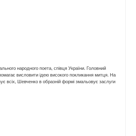
нального народного поета, співця України. Головний
помагає висловити ідею високого покликання митця. На
овує всіх, Шевченко в образній формі змальовує заслуги