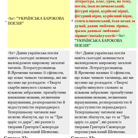
література, клас, урок, на тему, 
поезія, іван величковський, 
фігурні вірші, курйозні вірші, 
фігурний вірш, курйозний вірш, 
<br> '''УКРАЇНСЬКА БАРОКОВА
-
+
семен климовський, їхав козак за 
ПОЕЗІЯ'''
дунай, давня любовна лірика, 
зразок давньої любовної 
лірики</metakeywords>
<br>
'''УКРАЇНСЬКА БАРОКОВА
ПОЕЗІЯ'''
<br> Давня українська поезія
<br> Давня українська поезія
навіть сьогодні залишається
навіть сьогодні залишається
маловідомою широкому загалові
маловідомою широкому загалові
читачів. Літературознавець
читачів. Літературознавець
В.Яременко називає її сфінксом,
В.Яременко називає її сфінксом,
що ховає чимало таємниць, які ми
що ховає чимало таємниць, які ми
мусимо ще розгадати: «Творчі
мусимо ще розгадати: «Творчі
скарби минулого сховано за
скарби минулого сховано за
кількома забралами: призабутими
кількома забралами: призабутими
книжними мовами, незвичним
книжними мовами, незвичним
віршуванням, розпорошеністю й
віршуванням, розпорошеністю й
недоступністю першоджерел.
недоступністю першоджерел.
Теперішньому читачеві вже
Теперішньому читачеві вже
нелегко збагнути, що то за “Три
нелегко збагнути, що то за “Три
царіє со дари”, які разом із
царіє со дари”, які разом із
творами Григорія Сковороди
творами Григорія Сковороди
переписував юний Шевченко.
переписував юний Шевченко.