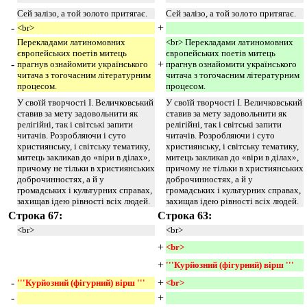
Сей залізо, а той золото притягає.
Сей залізо, а той золото притягає.
-
+
<br>
Перекладами латиномовних
<br> Перекладами латиномовних
європейських поетів митець
європейських поетів митець
-
+
прагнув ознайомити українського
прагнув ознайомити українського
читача з тогочасним літературним
читача з тогочасним літературним
процесом.
процесом.
У своїй творчості І. Величковський
У своїй творчості І. Величковський
ставив за мету задовольнити як
ставив за мету задовольнити як
релігійні, так і світські запити
релігійні, так і світські запити
читачів. Розробляючи і суто
читачів. Розробляючи і суто
християнську, і світську тематику,
християнську, і світську тематику,
митець закликав до «віри в ділах»,
митець закликав до «віри в ділах»,
причому не тільки в християнських
причому не тільки в християнських
доброчинностях, а й у
доброчинностях, а й у
громадських і культурних справах,
громадських і культурних справах,
захищав ідею рівності всіх людей.
захищав ідею рівності всіх людей.
Строка 67:
Строка 63:
<br>
<br>
+
<br> 
+
'''Курйозний (фігурний) вірш ''' 
-
+
'''Курйозний (фігурний) вірш '''
<br> 
-
+