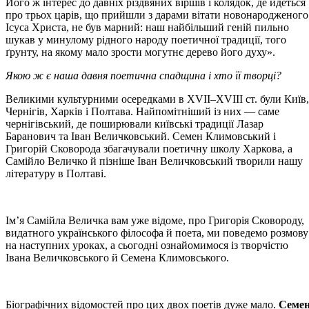
Його ж інтерес до давніх різдвяних віршів і колядок, де йдеться
про трьох царів, що прийшли з дарами вітати новонародженого
Ісуса Христа, не був марний: наш найбільший геній пильно
шукав у минулому рідного народу поетичної традиції, того
ґрунту, на якому мало зрости могутнє дерево його духу».
Якою ж є наша давня поетична спадщина і хто її творці?
Великими культурними осередками в ХVІІ–ХVІІІ ст. були Київ,
Чернігів, Харків і Полтава. Найпомітніший із них — саме
чернігівський, де поширювали київські традиції Лазар
Баранович та Іван Величковський. Семен Климовський і
Григорій Сковорода збагачували поетичну школу Харкова, а
Самійло Величко й пізніше Іван Величковський творили нашу
літературу в Полтаві.
Ім’я Самійла Величка вам уже відоме, про Григорія Сковороду,
видатного українського філософа й поета, ми поведемо розмову
на наступних уроках, а сьогодні ознайомимося із творчістю
Івана Величковського й Семена Климовського.
Біографічних відомостей про цих двох поетів дуже мало.
Семе