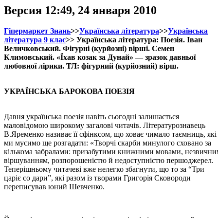
Версия 12:49, 24 января 2010
Гіпермаркет Знань
>>
Українська література
>>
Українська
література 9 клас
>> Українська література: Поезія. Іван
Величковський. Фігурні (курйозні) вірші. Семен
Климовський. «Їхав козак за Дунай» — зразок давньої
любовної лірики. ТЛ: фігурний (курйозний) вірш.
УКРАЇНСЬКА БАРОКОВА ПОЕЗІЯ
Давня українська поезія навіть сьогодні залишається
маловідомою широкому загалові читачів. Літературознавець
В.Яременко називає її сфінксом, що ховає чимало таємниць, які
ми мусимо ще розгадати: «Творчі скарби минулого сховано за
кількома забралами: призабутими книжними мовами, незвични
віршуванням, розпорошеністю й недоступністю першоджерел.
Теперішньому читачеві вже нелегко збагнути, що то за “Три
царіє со дари”, які разом із творами Григорія Сковороди
переписував юний Шевченко.