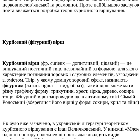
церковнослов’янської та розмовної. Проте найбільшою заслуго
поета вважається розробка теорії курйозного віршування.
Курйозний (фігурний) вірш
Курйозний вірш
(фр. curieux — допитливий, цікавий) — це
вишуканий поетичний твір, незвичайний за формою, для якого
характерне поєднання зорових і слухових елементів, узгоджени
зі змістом. Твір, у якому домінує зоровий ефект, називають
фігурним
(латин. figura — вид, образ), такий вірш може мати
різну графічну форму: трикутник, хрест, зірка, дерево, сокира
тощо. Фігурний вірш запровадив ще в античному світі Сіммій
Родоський (збереглися його вірші у формі сокири, крил та яйця)
Як було вже зазначено, в українській літературі теоретиком
курйозного віршування є Іван Величковський. У книжці «Млек
од овці пастору належне» він розглядає двадцять видів