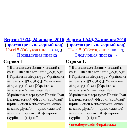
Версия 12:34, 24 января 2010
Версия 12:49, 24 января 2010
(
просмотреть исходный код
)
(
просмотреть исходный код
)
User15
(
Обсуждение
|
вклад
)
User15
(
Обсуждение
|
вклад
)
← Предыдущая правка
Следующая правка →
Строка 1:
Строка 1:
'''[[Гіпермаркет Знань - перший в
'''[[Гіпермаркет Знань - перший в
світі!|Гіпермаркет Знань]]&gt;&gt;
світі!|Гіпермаркет Знань]]&gt;&gt;
[[Українська література|Українська
[[Українська література|Українська
література]]&gt;&gt;[[Українська
література]]&gt;&gt;[[Українська
література 9 клас|Українська
література 9 клас|Українська
література 9 клас]]&gt;&gt;
література 9 клас]]&gt;&gt;
Українська література: Поезія. Іван
Українська література: Поезія. Іван
Величковський. Фігурні (курйозні)
Величковський. Фігурні (курйозні)
вірші. Семен Климовський. «Їхав
вірші. Семен Климовський. «Їхав
козак за Дунай» — зразок давньої
козак за Дунай» — зразок давньої
любовної лірики. ТЛ: фігурний
любовної лірики. ТЛ: фігурний
(курйозний) вірш.'''
(курйозний) вірш.'''
<metakeywords>Українська 