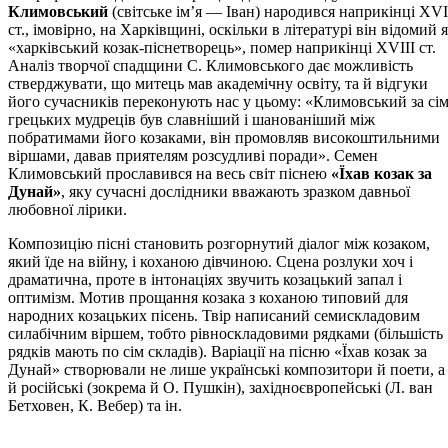
Климовський
(світське ім’я — Іван) народився наприкінці ХVІ
ст., імовірно, на Харківщині, оскільки в літературі він відомий 
«харківський козак-піснетворець», помер наприкінці ХVІІІ ст.
Аналіз творчої спадщини С. Климовського дає можливість
стверджувати, що митець мав академічну освіту, та й відгуки
його сучасників переконують нас у цьому: «Климовський за сі
грецьких мудреців був славніший і шанованіший між
побратимами його козаками, він промовляв високоштильними
віршами, давав приятелям розсудливі поради». Семен
Климовський прославився на весь світ піснею
«Їхав козак за
Дунай»
, яку сучасні дослідники вважають зразком давньої
любовної лірики.
Композицію пісні становить розгорнутий діалог між козаком,
який їде на війну, і коханою дівчиною. Сцена розлуки хоч і
драматична, проте в інтонаціях звучить козацький запал і
оптимізм. Мотив прощання козака з коханою типовий для
народних козацьких пісень. Твір написаний семискладовим
силабічним віршем, тобто рівноскладовими рядками (більшість
рядків мають по сім складів). Варіації на пісню «Їхав козак за
Дунай» створювали не лише українські композитори й поети, а
й російські (зокрема й О. Пушкін), західноєвропейські (Л. ван
Бетховен, К. Вебер) та ін.