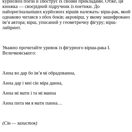
курйозної поезії й ілюструє їх своїми прикладами. Отже, ця
книжка — своєрідний підручник із поетики. До
найоригінальніших курйозних віршів належать: вірш-рак, який
однаково читався з обох боків; акровірш, у якому зашифровано
ім’я автора; вірш, уписаний у геометричну фігуру; вірш-
лабіринт.
Уважно прочитайте уривок із фігурного вірша-рака І.
Величковського:
Анна во дар бо ім’я мі обрадованна,
Анна дар і мні сін міра данна,
Анна мі мати і та мі манна
Анна пита мя я мати панна…
(Сін — захисток)