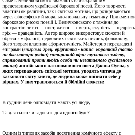
Саме І. Величковського вважають найяскравішим
представником української барокової поезії. Його творчості
властиві як релігійні, так і світські мотиви, що розкриваються
через філософську й морально-повчальну тематику. Прикметно
бароковою рисою поезій І. Величковського є тяжіння до
контрастів: читач — поет, життя — смерть, скупість — щедрість
гріх — праведність. Автор широко використовує сюжети й
образи з міфології, церковних і світських писань, фольклору,
його творам властива афористичність. Майстерно перекладені
епіграми (
епіграма '
грец. еpigramma - напис
-
короткий (часто
на два-чотири рядки) сатиричній вірш глузливого змісту,
спрямований проти якоїсь особи чи негативного суспільного
явища
) англійського латиномовного поета Джона Оуена, у
яких переважають світські мотиви, уводять читача до
казкового світу книги, де людина може впізнати себе у
віршах. У них трапляються й біблійні сюжети:
В судний день одповідати мають усі люде,
Та для сього чи задосить дня одного буде?
Одним із типових засобів досягнення комічного ефекту є