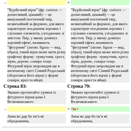
-
+
'''Курйозний вірш''' (фр. curieux —
'''Курйозний вірш''' (фр. curieux —
допитливий, цікавий) — це
допитливий, цікавий) — це
вишуканий поетичний твір,
вишуканий поетичний твір,
незвичайний за формою, для якого
незвичайний за формою, для якого
характерне поєднання зорових і
характерне поєднання зорових і
слухових елементів, узгоджених зі
слухових елементів, узгоджених зі
змістом. Твір, у якому домінує
змістом. Твір, у якому домінує
зоровий ефект, називають
зоровий ефект, називають
'''фігурним''' (латин. figura — вид,
'''фігурним''' (латин. figura — вид,
образ), такий вірш може мати різну
образ), такий вірш може мати різну
графічну форму: трикутник, хрест,
графічну форму: трикутник, хрест,
зірка, дерево, сокира тощо.
зірка, дерево, сокира тощо.
Фігурний вірш запровадив ще в
Фігурний вірш запровадив ще в
античному світі Сіммій Родоський
античному світі Сіммій Родоський
(збереглися його вірші у формі
(збереглися його вірші у формі
сокири, крил та яйця).
сокири, крил та яйця).
Строка 83:
Строка 79:
Уважно прочитайте уривок із
Уважно прочитайте уривок із
фігурного вірша-рака І.
фігурного вірша-рака І.
Величковського:
Величковського:
-
+
<br> 
Анна во дар бо ім’я мі
Анна во дар бо ім’я мі
обрадованна,
обрадованна,