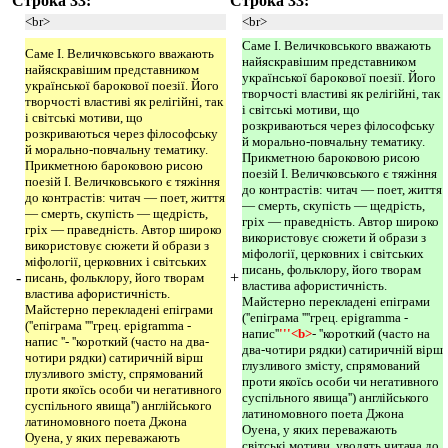
Строка 33:
Строка 33:
<br>
<br>
Саме І. Величковського вважають
Саме І. Величковського вважають
найяскравішим представником
найяскравішим представником
української барокової поезії. Його
української барокової поезії. Його
творчості властиві як релігійні, так
творчості властиві як релігійні, так
і світські мотиви, що
і світські мотиви, що
розкриваються через філософську
розкриваються через філософську
й морально-повчальну тематику.
й морально-повчальну тематику.
Прикметною бароковою рисою
Прикметною бароковою рисою
поезій І. Величковського є тяжіння
поезій І. Величковського є тяжіння
до контрастів: читач — поет, життя
до контрастів: читач — поет, життя
— смерть, скупість — щедрість,
— смерть, скупість — щедрість,
гріх — праведність. Автор широко
гріх — праведність. Автор широко
використовує сюжети й образи з
використовує сюжети й образи з
міфології, церковних і світських
міфології, церковних і світських
писань, фольклору, його творам
-
+
писань, фольклору, його творам
властива афористичність.
властива афористичність.
Майстерно перекладені епіграми
Майстерно перекладені епіграми
(''епіграма ''''грец. еpigramma -
(''епіграма ''''грец. еpigramma -
напис''
'''<b>
- ''короткий (часто на
напис ''- ''короткий (часто на два-
два-чотири рядки) сатиричній вірш
чотири рядки) сатиричній вірш
глузливого змісту, спрямований
глузливого змісту, спрямований
проти якоїсь особи чи негативного
проти якоїсь особи чи негативного
суспільного явища'') англійського
суспільного явища'') англійського
латиномовного поета Джона
латиномовного поета Джона
Оуена, у яких переважають
Оуена, у яких переважають
світські мотиви, уводять читача до