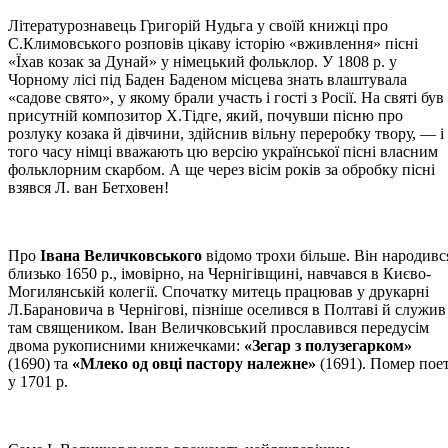
Літературознавець Григорій Нудьга у своїй книжці про
С.Климовського розповів цікаву історію «вживлення» пісні
«Їхав козак за Дунай» у німецький фольклор. У 1808 р. у
Чорному лісі під Баден Баденом місцева знать влаштувала
«садове свято», у якому брали участь і гості з Росії. На святі був
присутній композитор Х.Тідге, який, почувши пісню про
розлуку козака й дівчини, здійснив вільну переробку твору, — і 
того часу німці вважають цю версію української пісні власним
фольклорним скарбом. А ще через вісім років за обробку пісні
взявся Л. ван Бетховен!
Про
Івана Величковського
відомо трохи більше. Він народивс
близько 1650 р., імовірно, на Чернігівщині, навчався в Києво-
Могилянській колегії. Спочатку митець працював у друкарні
Л.Барановича в Чернігові, пізніше оселився в Полтаві й служив
там священиком. Іван Величковський прославився передусім
двома рукописними книжечками:
«Зегар з полузегарком»
(1690) та
«Млеко од овці пастору належне»
(1691). Помер пое
у 1701 р.