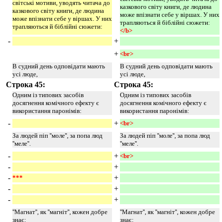
світські мотиви, уводять читача до
казкового світу книги, де людина
казкового світу книги, де людина
може впізнати себе у віршах. У них
може впізнати себе у віршах. У них
трапляються й біблійні сюжети:
трапляються й біблійні сюжети:
</b> 
-
+
+
<br> 
В судний день одповідати мають
В судний день одповідати мають
усі люде,
усі люде,
Строка 45:
Строка 45:
Одним із типових засобів
Одним із типових засобів
досягнення комічного ефекту є
досягнення комічного ефекту є
використання паронімів:
використання паронімів:
-
+
<br> 
За людей піп ''моле'', за попа люд
За людей піп ''моле'', за попа люд
''меле''.
''меле''.
-
+
<br> 
-
+
-
+
***
-
+
-
+
''Магнат'', як ''магніт'', кожен добре
''Магнат'', як ''магніт'', кожен добре
знає:
знає: