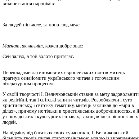
використання паронімів:
За людей піп
моле
, за попа люд
меле
.
Магнат
, як
магніт
, кожен добре знає:
Сей залізо, а той золото притягає.
Перекладами латиномовних європейських поетів митець
прагнув ознайомити українського читача з тогочасним
літературним процесом.
У своїй творчості І. Величковський ставив за мету задовольнит
як релігійні, так і світські запити читачів. Розробляючи і суто
християнську, і світську тематику, митець закликав до «віри в
ділах», причому не тільки в християнських доброчинностях, а 
у громадських і культурних справах, захищав ідею рівності всіх
людей.
На відміну від багатьох своїх сучасників, І. Величковський
більшість творів писав староукраїнською мовою із вкрапленням