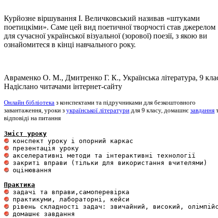
Курйозне віршування І. Величковський називав «штуками
поетицкіми». Саме цей вид поетичної творчості став джерелом
для сучасної української візуальної (зорової) поезії, з якою ви
ознайомитеся в кінці навчального року.
Авраменко О. М., Дмитренко Г. К., Українська література, 9 кла
Надіслано читачами інтернет-сайту
Онлайн бібліотека
з конспектами та підручниками для безкоштовного
завантаження, уроки з
української літератури
для 9 класу, домашнє
завдання
відповіді на питання
Зміст уроку
 оцінювання 

Практика
 домашнє завдання 
