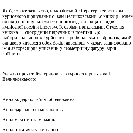
Як було вже зазначено, в українській літературі теоретиком
курйозного віршування є Іван Величковський. У книжці «Млек
од овці пастору належне» він розглядає двадцять видів
курйозної поезії й ілюструє їх своїми прикладами. Отже, ця
книжка — своєрідний підручник із поетики. До
найоригінальніших курйозних віршів належать: вірш-рак, який
однаково читався з обох боків; акровірш, у якому зашифровано
ім’я автора; вірш, уписаний у геометричну фігуру; вірш-
лабіринт.
Уважно прочитайте уривок із фігурного вірша-рака І.
Величковського:
Анна во дар бо ім’я мі обрадованна,
Анна дар і мні сін міра данна,
Анна мі мати і та мі манна
Анна пита мя я мати панна…