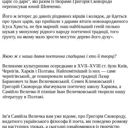
царіє со дари”, які разом із творами Григорія Сковороди
переписував юний Шевченко.
Його ж інтерес до давніх різдвяних віршів і колядок, де йдеться
про трьох царів, що прийшли з дарами вітати новонародженого
Ісуса Христа, не був марний: наш найбільший геній пильно
шукав у минулому рідного народу поетичної традиції, того
ґрунту, на якому мало зрости могутнє дерево його духу».
Якою ж є наша давня поетична спадщина і хто її творці?
Великими культурними осередками в ХVІІ–ХVІІІ ст. були Київ,
Чернігів, Харків і Полтава. Найпомітніший із них — саме
чернігівський, де поширювали київські традиції Лазар
Баранович та Іван Величковський. Семен Климовський і
Григорій Сковорода збагачували поетичну школу Харкова, а
Самійло Величко й пізніше Іван Величковський творили нашу
літературу в Полтаві.
Ім’я Самійла Величка вам уже відоме, про Григорія Сковороду,
видатного українського філософа й поета, ми поведемо розмову
на наступних уроках, а сьогодні ознайомимося із творчістю