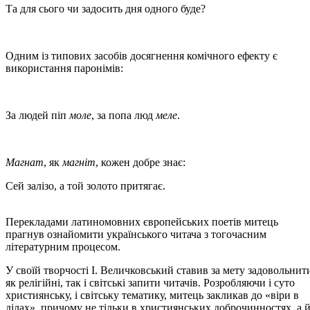
Та для сього чи задосить дня одного буде?
Одним із типових засобів досягнення комічного ефекту є
використання паронімів:
За людей піп
моле
, за попа люд
меле
.
Магнат
, як
магніт
, кожен добре знає:
Сей залізо, а той золото притягає.
Перекладами латиномовних європейських поетів митець
прагнув ознайомити українського читача з тогочасним
літературним процесом.
У своїй творчості І. Величковський ставив за мету задовольнит
як релігійні, так і світські запити читачів. Розробляючи і суто
християнську, і світську тематику, митець закликав до «віри в
ділах», причому не тільки в християнських доброчинностях, а 