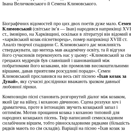
Івана Величковського й Семена Климовського.
Біографічних відомостей про цих двох поетів дуже мало.
Семе
Климовський
(світське ім’я — Іван) народився наприкінці ХVІ
ст., імовірно, на Харківщині, оскільки в літературі він відомий 
«харківський козак-піснетворець», помер наприкінці ХVІІІ ст.
Аналіз творчої спадщини С. Климовського дає можливість
стверджувати, що митець мав академічну освіту, та й відгуки
його сучасників переконують нас у цьому: «Климовський за сі
грецьких мудреців був славніший і шанованіший між
побратимами його козаками, він промовляв високоштильними
віршами, давав приятелям розсудливі поради». Семен
Климовський прославився на весь світ піснею
«Їхав козак за
Дунай»
, яку сучасні дослідники вважають зразком давньої
любовної лірики.
Композицію пісні становить розгорнутий діалог між козаком,
який їде на війну, і коханою дівчиною. Сцена розлуки хоч і
драматична, проте в інтонаціях звучить козацький запал і
оптимізм. Мотив прощання козака з коханою типовий для
народних козацьких пісень. Твір написаний семискладовим
силабічним віршем, тобто рівноскладовими рядками (більшість
рядків мають по сім складів). Варіації на пісню «Їхав козак за