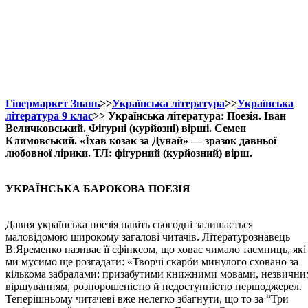
Гіпермаркет Знань
>>
Українська література
>>
Українська
література 9 клас
>> Українська література: Поезія. Іван
Величковський. Фігурні (курйозні) вірші. Семен
Климовський. «Їхав козак за Дунай» — зразок давньої
любовної лірики. ТЛ: фігурний (курйозний) вірш.
УКРАЇНСЬКА БАРОКОВА ПОЕЗІЯ
Давня українська поезія навіть сьогодні залишається
маловідомою широкому загалові читачів. Літературознавець
В.Яременко називає її сфінксом, що ховає чимало таємниць, які
ми мусимо ще розгадати: «Творчі скарби минулого сховано за
кількома забралами: призабутими книжними мовами, незвични
віршуванням, розпорошеністю й недоступністю першоджерел.
Теперішньому читачеві вже нелегко збагнути, що то за “Три