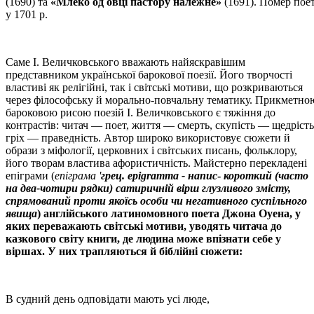
(1690) та
«Млеко од овці пастору належне»
(1691). Помер пое
у 1701 р.
Саме І. Величковського вважають найяскравішим
представником української барокової поезії. Його творчості
властиві як релігійні, так і світські мотиви, що розкриваються
через філософську й морально-повчальну тематику. Прикметно
бароковою рисою поезій І. Величковського є тяжіння до
контрастів: читач — поет, життя — смерть, скупість — щедрість
гріх — праведність. Автор широко використовує сюжети й
образи з міфології, церковних і світських писань, фольклору,
його творам властива афористичність. Майстерно перекладені
епіграми (
епіграма '
грец. еpigramma - напис
-
короткий (часто
на два-чотири рядки) сатиричній вірш глузливого змісту,
спрямований проти якоїсь особи чи негативного суспільного
явища
) англійського латиномовного поета Джона Оуена, у
яких переважають світські мотиви, уводять читача до
казкового світу книги, де людина може впізнати себе у
віршах. У них трапляються й біблійні сюжети:
В судний день одповідати мають усі люде,