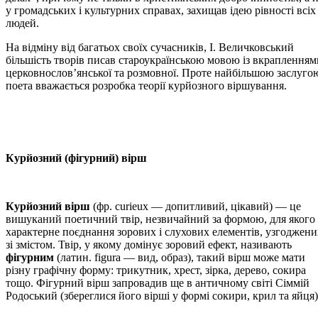
у громадських і культурних справах, захищав ідею рівності всіх
людей.
На відміну від багатьох своїх сучасників, І. Величковський
більшість творів писав староукраїнською мовою із вкрапленням
церковнослов’янської та розмовної. Проте найбільшою заслуго
поета вважається розробка теорії курйозного віршування.
Курйозний (фігурний) вірш
Курйозний вірш
(фр. curieux — допитливий, цікавий) — це
вишуканий поетичний твір, незвичайний за формою, для якого
характерне поєднання зорових і слухових елементів, узгоджени
зі змістом. Твір, у якому домінує зоровий ефект, називають
фігурним
(латин. figura — вид, образ), такий вірш може мати
різну графічну форму: трикутник, хрест, зірка, дерево, сокира
тощо. Фігурний вірш запровадив ще в античному світі Сіммій
Родоський (збереглися його вірші у формі сокири, крил та яйця)