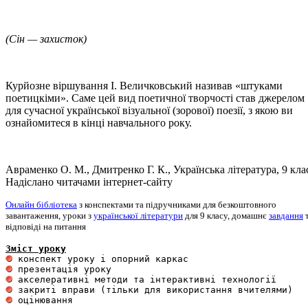
(Сін — захисток)
Курйозне віршування І. Величковський називав «штуками
поетицкіми». Саме цей вид поетичної творчості став джерелом
для сучасної української візуальної (зорової) поезії, з якою ви
ознайомитеся в кінці навчального року.
Авраменко О. М., Дмитренко Г. К., Українська література, 9 кла
Надіслано читачами інтернет-сайту
Онлайн бібліотека
з конспектами та підручниками для безкоштовного
завантаження, уроки з
української літератури
для 9 класу, домашнє
завдання
відповіді на питання
Зміст уроку
 оцінювання 
