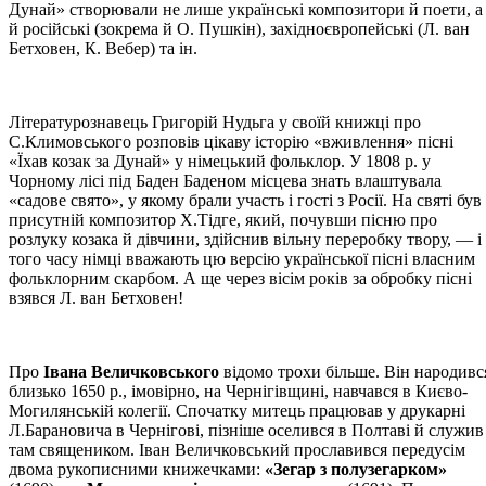
Дунай» створювали не лише українські композитори й поети, а
й російські (зокрема й О. Пушкін), західноєвропейські (Л. ван
Бетховен, К. Вебер) та ін.
Літературознавець Григорій Нудьга у своїй книжці про
С.Климовського розповів цікаву історію «вживлення» пісні
«Їхав козак за Дунай» у німецький фольклор. У 1808 р. у
Чорному лісі під Баден Баденом місцева знать влаштувала
«садове свято», у якому брали участь і гості з Росії. На святі був
присутній композитор Х.Тідге, який, почувши пісню про
розлуку козака й дівчини, здійснив вільну переробку твору, — і 
того часу німці вважають цю версію української пісні власним
фольклорним скарбом. А ще через вісім років за обробку пісні
взявся Л. ван Бетховен!
Про
Івана Величковського
відомо трохи більше. Він народивс
близько 1650 р., імовірно, на Чернігівщині, навчався в Києво-
Могилянській колегії. Спочатку митець працював у друкарні
Л.Барановича в Чернігові, пізніше оселився в Полтаві й служив
там священиком. Іван Величковський прославився передусім
двома рукописними книжечками:
«Зегар з полузегарком»