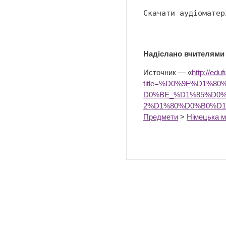
Cкачати аудіоматер
Надіслано вчителями
Источник — «
http://edu
title=%D0%9F%D1%
D0%BE_%D1%85%D0
2%D1%80%D0%B0%D1
Предмети
>
Німецька 