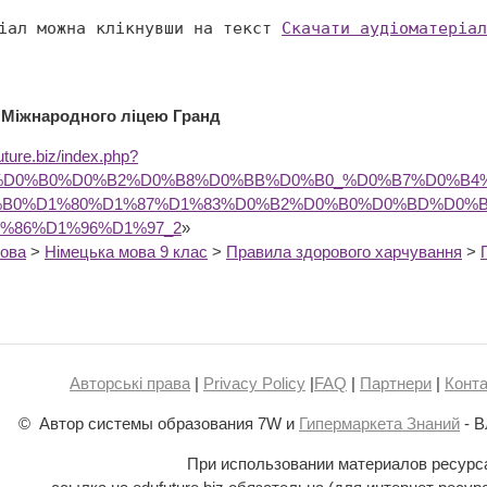
іал можна клікнувши на текст 
Скачати аудіоматеріал
 Міжнародного ліцею Гранд
future.biz/index.php?
80%D0%B0%D0%B2%D0%B8%D0%BB%D0%B0_%D0%B7%D0%
%B0%D1%80%D1%87%D1%83%D0%B2%D0%B0%D0%BD%D0%B
%86%D1%96%D1%97_2
»
мова
>
Німецька мова 9 клас
>
Правила здорового харчування
>
Авторські права
|
Privacy Policy
|
FAQ
|
Партнери
|
Конта
© Автор системы образования 7W и
Гипермаркета Знаний
- В
При использовании материалов ресурс