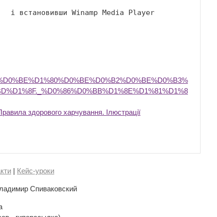
 і встановивши Winamp Media Player 

B4%D0%BE%D1%80%D0%BE%D0%B2%D0%BE%D0%B3%
D%D1%8F._%D0%86%D0%BB%D1%8E%D1%81%D1%8
Правила здорового харчування. Ілюстрації
кти
|
Кейс-уроки
ладимир Спиваковский
а