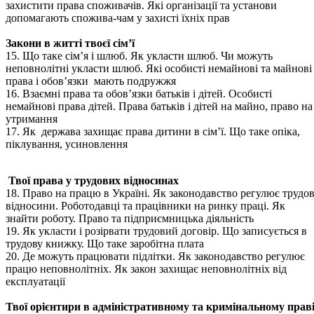
захистити права споживачів. Які організації та установи
допомагають спожива-чам у захисті їхніх прав
Закони в житті твоєї сім’ї
15. Що таке сім’я і шлюб. Як укласти шлюб. Чи можуть
неповнолітні укласти шлюб. Які особисті немайнові та майнові
права і обов’язки мають подружжя
16. Взаємні права та обов’язки батьків і дітей. Особисті
немайнові права дітей. Права батьків і дітей на майно, право на
утримання
17. Як держава захищає права дитини в сім’ї. Що таке опіка,
піклування, усиновлення
Твої права у трудових відносинах
18. Право на працю в Україні. Як законодавство регулює трудов
відносини. Роботодавці та працівники на ринку праці. Як
знайти роботу. Право та підприємницька діяльність
19. Як укласти і розірвати трудовий договір. Що записується в
трудову книжку. Що таке заробітна плата
20. Де можуть працювати підлітки. Як законодавство регулює
працю неповнолітніх. Як закон захищає неповнолітніх від
експлуатації
Твої орієнтири в адміністративному та кримінальному прав