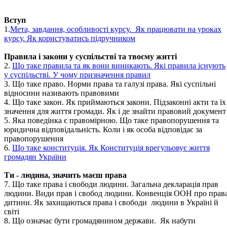
Вступ
1.
Мета, завдання, особливості курсу. Як працювати на уроках
курсу. Як користуватись підручником
Правила і закони у суспільстві та твоєму житті
2.
Що таке правила та як вони виникають. Які правила існують
у суспільстві. У чому призначення правил
3. Що таке право. Норми права та галузі права. Які суспільні
відносини називають правовими
4. Що таке закон. Як приймаються закони. Підзаконні акти та їх
значення для життя громади. Як і де знайти правовий документ
5. Яка поведінка є правомірною. Що таке правопорушення та
юридична відповідальність. Коли і як особа відповідає за
правопорушення
6.
Що таке конституція. Як Конституція врегульовує життя
громадян України
Ти - людина, значить маєш права
7. Що таке права і свободи людини. Загальна декларація прав
людини. Види прав і свобод людини. Конвенція ООН про прав
дитини. Як захищаються права і свободи людини в Україні й
світі
8. Що означає бути громадянином держави. Як набути