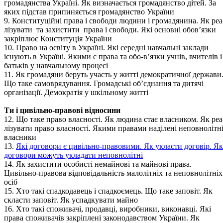
громадянства Україні. Як визначається громадянство дітей. За
яких підстав припиняється громадянство України
9. Конституційні права і свободи людини і громадянина. Як реа
лізувати та захистити права і свободи. Які основні обов’язки
закріплює Конституція України
10. Право на освіту в Україні. Які середні навчальні заклади
існують в Україні. Якими є права та обо-в’язки учнів, вчителів і
батьків у навчальному процесі
11. Як громадяни беруть участь у житті демократичної держави
Що таке самоврядування. Громадські об’єднання та дитячі
організації. Демократія у шкільному житті
Ти і цивільно-правові відносини
12. Що таке право власності. Як людина стає власником. Як реа
лізувати право власності. Якими правами наділені неповнолітн
власники
13.
Які договори є цивільно-правовими. Як укласти договір. Як
договори можуть укладати неповнолітні
14. Як захистити особисті немайнові та майнові права.
Цивільно-правова відповідальність малолітніх та неповнолітніх
осіб
15. Хто такі спадкодавець і спадкоємець. Що таке заповіт. Як
скласти заповіт. Як успадкувати майно
16. Хто такі споживачі, продавці, виробники, виконавці. Які
права споживачів закріплені законодавством України. Як