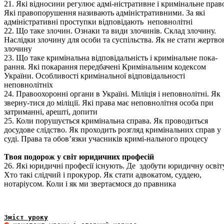
21. Які відносини регулює адмі-ністративне і кримінальне прав
Які правопорушення називають адміністративними. За які
адміністративні проступки відповідають неповнолітні
22. Що таке злочин. Ознаки та види злочинів. Склад злочину.
Наслідки злочину для особи та суспільства. Як не стати жертв
злочину
23. Що таке кримінальна відповідальність і кримінальне пока-
рання. Які покарання передбачені Кримінальним кодексом
України. Особливості кримінальної відповідальності
неповнолітніх
24. Правоохоронні органи в Україні. Міліція і неповнолітні. Як
зверну-тися до міліції. Які права має неповнолітня особа при
затриманні, арешті, допити
25. Коли порушується кримінальна справа. Як проводиться
досудове слідство. Як проходить розгляд кримінальних справ у
суді. Права та обов’язки учасників кримі-нального процесу
Твоя подорож у світ юридичних професій
26. Які юридичні професії існують. Де здобути юридичну освіту
Хто такі слідчий і прокурор. Як стати адвокатом, суддею,
нотаріусом. Коли і як ми звертаємося до правника
Зміст уроку