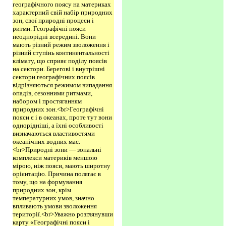
географічного поясу на материках
характерний свій набір природних
зон, свої природні процеси і
ритми. Географічні пояси
неоднорідні всередині. Вони
мають різний режим зволоження і
різний ступінь континентальності
клімату, що сприяє поділу поясів
на сектори. Берегові і внутрішні
сектори географічних поясів
відрізняються режимом випадання
опадів, сезонними ритмами,
набором і простяганням
природних зон.<br>Географічні
пояси є і в океанах, проте тут вони
однорідніші, а їхні особливості
визначаються властивостями
океанічних водних мас.
<br>Природні зони — зональні
комплекси материків меншою
мірою, ніж пояси, мають широтну
орієнтацію. Причина полягає в
тому, що на формування
природних зон, крім
температурних умов, значно
впливають умови зволоження
території.<br>Уважно розглянувши
карту «Географічні пояси і