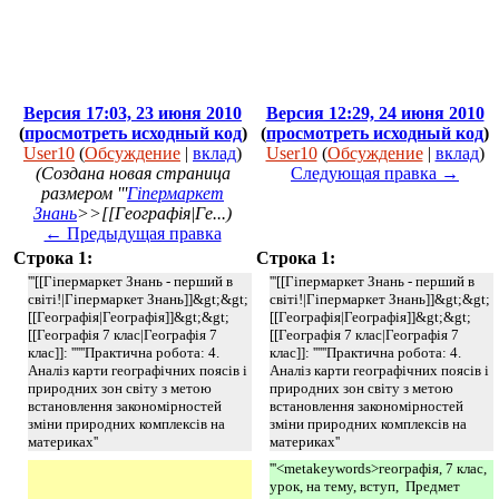
Версия 17:03, 23 июня 2010
Версия 12:29, 24 июня 2010
(
просмотреть исходный код
)
(
просмотреть исходный код
)
User10
(
Обсуждение
|
вклад
)
User10
(
Обсуждение
|
вклад
)
(Создана новая страница
Следующая правка →
размером '''
Гіпермаркет
Знань
>>[[Географія|Ге...)
← Предыдущая правка
Строка 1:
Строка 1:
'''[[Гіпермаркет Знань - перший в
'''[[Гіпермаркет Знань - перший в
світі!|Гіпермаркет Знань]]&gt;&gt;
світі!|Гіпермаркет Знань]]&gt;&gt;
[[Географія|Географія]]&gt;&gt;
[[Географія|Географія]]&gt;&gt;
[[Географія 7 клас|Географія 7
[[Географія 7 клас|Географія 7
клас]]: ''''''Практична робота: 4.
клас]]: ''''''Практична робота: 4.
Аналіз карти географічних поясів і
Аналіз карти географічних поясів і
природних зон світу з метою
природних зон світу з метою
встановлення закономірностей
встановлення закономірностей
зміни природних комплексів на
зміни природних комплексів на
материках''
материках''
'''<metakeywords>географія, 7 клас,
урок, на тему, вступ, Предмет