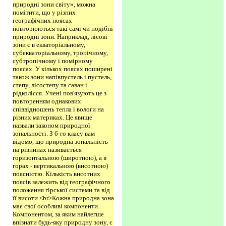
природні зони світу», можна
помітити, що у різних
географічних поясах
повторюються такі самі чи подібні
природні зони. Наприклад, лісові
зони є в екваторіальному,
субекваторіальному, тропічному,
субтропічному і помірному
поясах. У кількох поясах поширені
також зони напівпустель і пустель,
степу, лісостепу та саван і
рідколісся. Учені пов'язують це з
повторенням однакових
співвідношень тепла і вологи на
різних материках. Це явище
назвали законом природної
зональності. З 6-го класу вам
відомо, що природна зональність
на рівнинах називається
горизонтальною (широтною), а в
горах - вертикальною (висотною)
поясністю. Кількість висотних
поясів залежить від географічного
положення гірської системи та від
її висоти.<br>Кожна природна зона
має свої особливі компоненти.
Компонентом, за яким найлегше
впізнати будь-яку природну зону, є