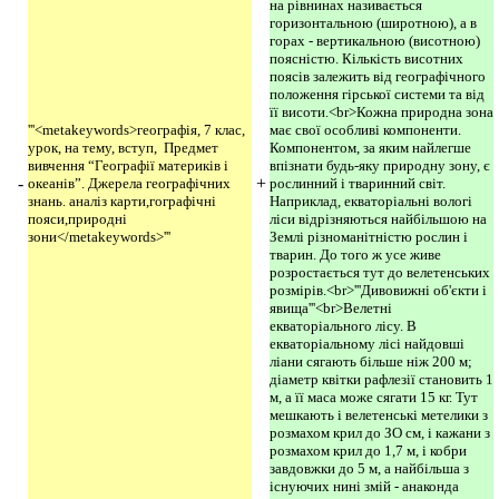
на рівнинах називається
горизонтальною (широтною), а в
горах - вертикальною (висотною)
поясністю. Кількість висотних
поясів залежить від географічного
положення гірської системи та від
її висоти.<br>Кожна природна зона
'''<metakeywords>географія, 7 клас,
має свої особливі компоненти.
урок, на тему, вступ, Предмет
Компонентом, за яким найлегше
вивчення “Географії материків і
впізнати будь-яку природну зону, є
-
+
океанів”. Джерела географічних
рослинний і тваринний світ.
знань. аналіз карти,гографічні
Наприклад, екваторіальні вологі
пояси,природні
ліси відрізняються найбільшою на
зони</metakeywords>'''
Землі різноманітністю рослин і
тварин. До того ж усе живе
розростається тут до велетенських
розмірів.<br>'''Дивовижні об'єкти і
явища'''<br>Велетні
екваторіального лісу. В
екваторіальному лісі найдовші
ліани сягають більше ніж 200 м;
діаметр квітки рафлезії становить 1
м, а її маса може сягати 15 кг. Тут
мешкають і велетенські метелики з
розмахом крил до ЗО см, і кажани з
розмахом крил до 1,7 м, і кобри
завдовжки до 5 м, а найбільша з
існуючих нині змій - анаконда