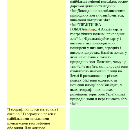
найбільше змінені внаслідок госпо­
дарської діяльності людини.
<br>Докладніше з особливостями
природних зон ви ознайомитеся,
ви­вчаючи материки.<br>
<br>'''ПРАКТИЧНА
РОБОТА
&nbsp;
: 4 Аналіз карти
географічних поясів і природних
зон'''<br>Проаналізуйте карту і
визначте, які природні зони
поширені у низьких, середніх і
високих широтах. Назвіть пояси, у
яких найбільша кількість
природних зон. Поясніть, чому це
так.<br>З'ясуйте, які природні зони
охоплюють найбільші площі на
Землі й розташовані в різних
поясах. Які зони охоплюють
незначні площі?<br>Знайдіть, у
яких географічних поясах
розміщена територія України, які
природні зони її перетинають.<br>
<br>
'''Географічні пояси материків і
океанів.''' Географічні пояси є
найбільшими зональними
комплексами географічної
оболонки. Для кожного