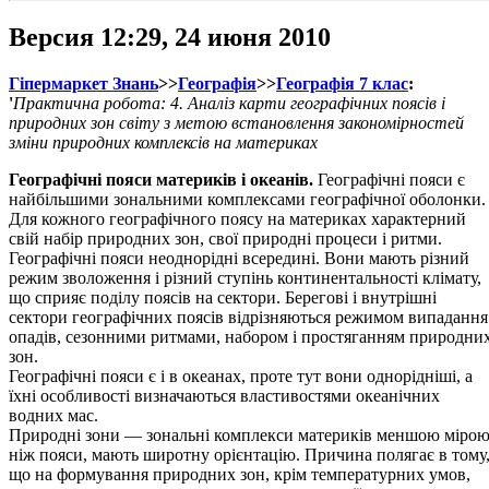
Версия 12:29, 24 июня 2010
Гіпермаркет Знань
>>
Географія
>>
Географія 7 клас
:
'
Практична робота: 4. Аналіз карти географічних поясів і
природних зон світу з метою встановлення закономірностей
зміни природних комплексів на материках
Географічні пояси материків і океанів.
Географічні пояси є
найбільшими зональними комплексами географічної оболонки.
Для кожного географічного поясу на материках характерний
свій набір природних зон, свої природні процеси і ритми.
Географічні пояси неоднорідні всередині. Вони мають різний
режим зволоження і різний ступінь континентальності клімату,
що сприяє поділу поясів на сектори. Берегові і внутрішні
сектори географічних поясів відрізняються режимом випадання
опадів, сезонними ритмами, набором і простяганням природни
зон.
Географічні пояси є і в океанах, проте тут вони однорідніші, а
їхні особливості визначаються властивостями океанічних
водних мас.
Природні зони — зональні комплекси материків меншою мірою
ніж пояси, мають широтну орієнтацію. Причина полягає в тому
що на формування природних зон, крім температурних умов,