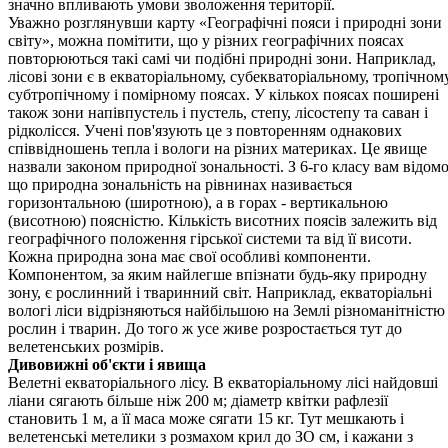
значно впливають умови зволоження території.
Уважно розглянувши карту «Географічні пояси і природні зони
світу», можна помітити, що у різних географічних поясах
повторюються такі самі чи подібні природні зони. Наприклад,
лісові зони є в екваторіальному, субекваторіальному, тропічному
субтропічному і помірному поясах. У кількох поясах поширені
також зони напівпустель і пустель, степу, лісостепу та саван і
рідколісся. Учені пов'язують це з повторенням однакових
співвідношень тепла і вологи на різних материках. Це явище
назвали законом природної зональності. З 6-го класу вам відомо
що природна зональність на рівнинах називається
горизонтальною (широтною), а в горах - вертикальною
(висотною) поясністю. Кількість висотних поясів залежить від
географічного положення гірської системи та від її висоти.
Кожна природна зона має свої особливі компоненти.
Компонентом, за яким найлегше впізнати будь-яку природну
зону, є рослинний і тваринний світ. Наприклад, екваторіальні
вологі ліси відрізняються найбільшою на Землі різноманітністю
рослин і тварин. До того ж усе живе розростається тут до
велетенських розмірів.
Дивовижні об'єкти і явища
Велетні екваторіального лісу. В екваторіальному лісі найдовші
ліани сягають більше ніж 200 м; діаметр квітки рафлезії
становить 1 м, а її маса може сягати 15 кг. Тут мешкають і
велетенські метелики з розмахом крил до ЗО см, і кажани з