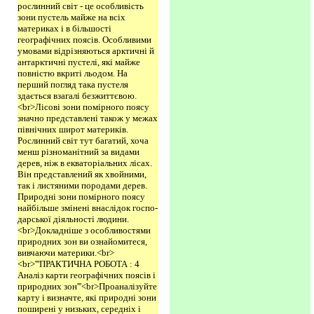
рослинний світ - це особливість
зони пустель майже на всіх
материках і в більшості
географічних поясів. Особливими
умовами відрізняються арктичні й
антарктичні пустелі, які майже
повністю вкриті льодом. На
перший погляд така пустеля
здається взагалі безжиттєвою.
<br>Лісові зони помірного поясу
значно представлені також у межах
північних широт материків.
Рослинний світ тут багатий, хоча
менш різноманітний за видами
дерев, ніж в екваторіальних лісах.
Він представлений як хвойними,
так і листяними породами дерев.
Природні зони помірного поясу
найбільше змінені внаслідок госпо­
дарської діяльності людини.
<br>Докладніше з особливостями
природних зон ви ознайомитеся,
ви­вчаючи материки.<br>
<br>'''ПРАКТИЧНА РОБОТА : 4
Аналіз карти географічних поясів і
природних зон'''<br>Проаналізуйте
карту і визначте, які природні зони
поширені у низьких, середніх і