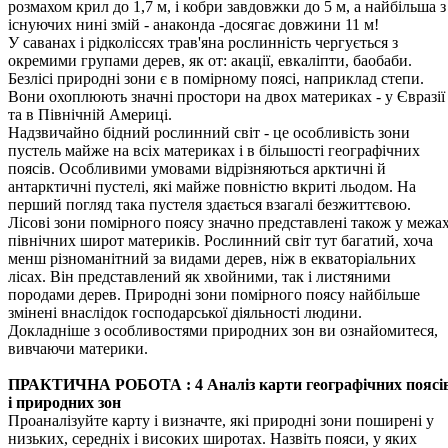
розмахом крил до 1,7 м, і кобри завдовжки до 5 м, а найбільша з
існуючих нині змій - анаконда -досягає довжини 11 м!
У саванах і рідколіссях трав'яна рослинність чергується з
окремими групами дерев, як от: акації, евкаліпти, баобаби.
Безлісі природні зони є в помірному поясі, наприклад степи.
Вони охоплюють значні простори на двох материках - у Євразії
та в Північній Америці.
Надзвичайно бідний рослинний світ - це особливість зони
пустель майже на всіх материках і в більшості географічних
поясів. Особливими умовами відрізняються арктичні й
антарктичні пустелі, які майже повністю вкриті льодом. На
перший погляд така пустеля здається взагалі безжиттєвою.
Лісові зони помірного поясу значно представлені також у межа
північних широт материків. Рослинний світ тут багатий, хоча
менш різноманітний за видами дерев, ніж в екваторіальних
лісах. Він представлений як хвойними, так і листяними
породами дерев. Природні зони помірного поясу найбільше
змінені внаслідок госпо­дарської діяльності людини.
Докладніше з особливостями природних зон ви ознайомитеся,
ви­вчаючи материки.
ПРАКТИЧНА РОБОТА : 4 Аналіз карти географічних поясі
і природних зон
Проаналізуйте карту і визначте, які природні зони поширені у
низьких, середніх і високих широтах. Назвіть пояси, у яких