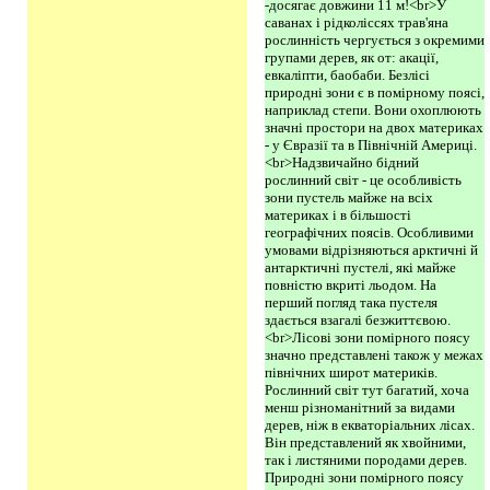
-досягає довжини 11 м!<br>У
саванах і рідколіссях трав'яна
рослинність чергується з окремими
групами дерев, як от: акації,
евкаліпти, баобаби. Безлісі
природні зони є в помірному поясі,
наприклад степи. Вони охоплюють
значні простори на двох материках
- у Євразії та в Північній Америці.
<br>Надзвичайно бідний
рослинний світ - це особливість
зони пустель майже на всіх
материках і в більшості
географічних поясів. Особливими
умовами відрізняються арктичні й
антарктичні пустелі, які майже
повністю вкриті льодом. На
перший погляд така пустеля
здається взагалі безжиттєвою.
<br>Лісові зони помірного поясу
значно представлені також у межах
північних широт материків.
Рослинний світ тут багатий, хоча
менш різноманітний за видами
дерев, ніж в екваторіальних лісах.
Він представлений як хвойними,
так і листяними породами дерев.
Природні зони помірного поясу