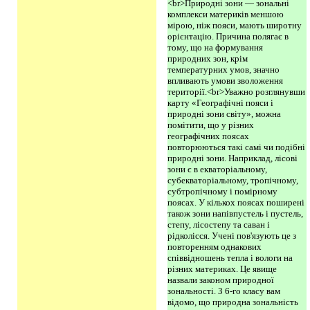
<br>Природні зони — зональні
комплекси материків меншою
мірою, ніж пояси, мають широтну
орієнтацію. Причина полягає в
тому, що на формування
природних зон, крім
температурних умов, значно
впливають умови зволоження
території.<br>Уважно розглянувши
карту «Географічні пояси і
природні зони світу», можна
помітити, що у різних
географічних поясах
повторюються такі самі чи подібні
природні зони. Наприклад, лісові
зони є в екваторіальному,
субекваторіальному, тропічному,
субтропічному і помірному
поясах. У кількох поясах поширені
також зони напівпустель і пустель,
степу, лісостепу та саван і
рідколісся. Учені пов'язують це з
повторенням однакових
співвідношень тепла і вологи на
різних материках. Це явище
назвали законом природної
зональності. З 6-го класу вам
відомо, що природна зональність