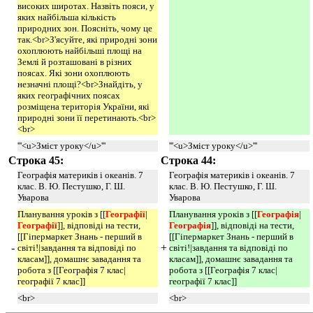
високих широтах. Назвіть пояси, у
яких найбільша кількість
природних зон. Поясніть, чому це
так.<br>З'ясуйте, які природні зони
охоплюють найбільші площі на
Землі й розташовані в різних
поясах. Які зони охоплюють
незначні площі?<br>Знайдіть, у
яких географічних поясах
розміщена територія України, які
природні зони її перетинають.<br>
<br>
'''<u>Зміст уроку</u>'''
'''<u>Зміст уроку</u>'''
Строка 45:
Строка 44:
Географія материків і океанів. 7
Географія материків і океанів. 7
клас. В. Ю. Пестушко, Г. Ш.
клас. В. Ю. Пестушко, Г. Ш.
Уварова
Уварова
Планування уроків з [[
Географії
|
Планування уроків з [[
Географія
|
Географії
]], відповіді на тести,
Географія
]], відповіді на тести,
[[Гіпермаркет Знань - перший в
[[Гіпермаркет Знань - перший в
-
+
світі!|завдання та відповіді по
світі!|завдання та відповіді по
класам]], домашнє завадання та
класам]], домашнє завадання та
робота з [[Географія 7 клас|
робота з [[Географія 7 клас|
географії 7 клас]]
географії 7 клас]]
<br>
<br>