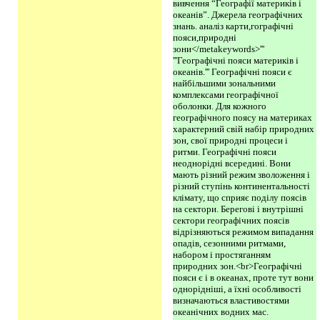
вивчення “Географії материків і
океанів”. Джерела географічних
знань. аналіз карти,гографічні
пояси,природні
зони</metakeywords>'''
'''Географічні пояси материків і
океанів.''' Географічні пояси є
найбільшими зональними
комплексами географічної
оболонки. Для кожного
географічного поясу на материках
характерний свій набір природних
зон, свої природні процеси і
ритми. Географічні пояси
неоднорідні всередині. Вони
мають різний режим зволоження і
різний ступінь континентальності
клімату, що сприяє поділу поясів
на сектори. Берегові і внутрішні
сектори географічних поясів
відрізняються режимом випадання
опадів, сезонними ритмами,
набором і простяганням
природних зон.<br>Географічні
пояси є і в океанах, проте тут вони
однорідніші, а їхні особливості
визначаються властивостями
океанічних водних мас.