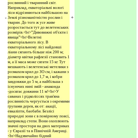
рослинний і тваринний світ.
Наприклад, екваторіальні вологі
ліси відрізняються найбільшою на
-
+
Землі різноманітністю рослин і
тварин. До того ж усе живе
розростається тут до велетенських
розмірів.<br>'''Дивовижні об'єкти і
явища'''<br>Велетні
екваторіального лісу. В
екваторіальному лісі найдовші
ліани сягають більше ніж 200 м;
діаметр квітки рафлезії становить 1
м, а її маса може сягати 15 кг. Тут
мешкають і велетенські метелики з
розмахом крил до ЗО см, і кажани з
розмахом крил до 1,7 м, і кобри
завдовжки до 5 м, а найбільша з
існуючих нині змій - анаконда
-досягає довжини 11 м!<br>У
саванах і рідколіссях трав'яна
рослинність чергується з окремими
групами дерев, як от: акації,
евкаліпти, баобаби. Безлісі
природні зони є в помірному поясі,
наприклад степи. Вони охоплюють
значні простори на двох материках
- у Євразії та в Північній Америці.
<br>Надзвичайно бідний