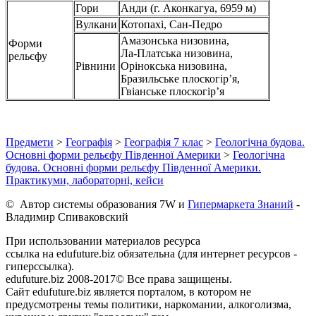
Гори
Анди (г. Аконкагуа, 6959 м)
Вулкани
Котопахі, Сан-Педро
Амазонська низовина,
Форми
Ла-Платська низовина,
рельєфу
Рівнини
Орінокська низовина,
Бразильське плоскогір’я,
Гвіанське плоскогір’я
Предмети
>
Географія
>
Географія 7 клас
>
Геологічна будова.
Основні форми рельєфу Південної Америки
>
Геологічна
будова. Основні форми рельєфу Південної Америки.
Практикуми, лабораторні, кейси
© Автор системы образования 7W и
Гипермаркета Знаний
-
Владимир Спиваковский
При использовании материалов ресурса
ссылка на edufuture.biz обязательна (для интернет ресурсов -
гиперссылка).
edufuture.biz 2008-2017© Все права защищены.
Сайт edufuture.biz является порталом, в котором не
предусмотрены темы политики, наркомании, алкоголизма,